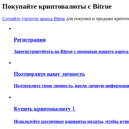
Станьте копи-трейдером
Покупайте криптовалюты с Bitrue
Наслаждайтесь распределением прибыли и комиссиями з
Создайте учетную запись Bitrue
для покупки и продажи крипто
Регистрация
Зарегистрируйтесь на Bitrue с помощью вашего адреса
Информация
Подтвердите вашу личность
Анализ больших данных, включая торговую информацию и
Подтвердите свою личность, введя личную информацию
Купить криптовалюту！
Используйте различные варианты оплаты, чтобы купит