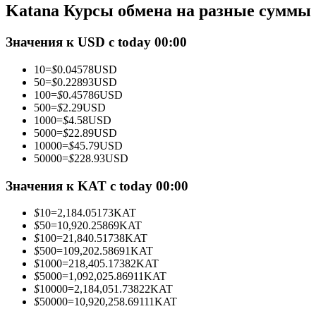
Katana Курсы обмена на разные суммы
Фьючерсы с использованием USDC в качестве обеспечен
Значения к USD с today 00:00
10
=
$
0.04578
USD
50
=
$
0.22893
USD
100
=
$
0.45786
USD
500
=
$
2.29
USD
1000
=
$
4.58
USD
5000
=
$
22.89
USD
10000
=
$
45.79
USD
50000
=
$
228.93
USD
Копирование торговли
Присоединяйтесь к лучшим трейдерам
Значения к KAT с today 00:00
$
10
=
2,184.05173
KAT
$
50
=
10,920.25869
KAT
$
100
=
21,840.51738
KAT
$
500
=
109,202.58691
KAT
$
1000
=
218,405.17382
KAT
$
5000
=
1,092,025.86911
KAT
$
10000
=
2,184,051.73822
KAT
$
50000
=
10,920,258.69111
KAT