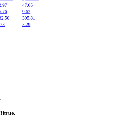
2.97
47.65
6.76
9.62
32.50
305.81
.73
3.29
т
Bitrue
.