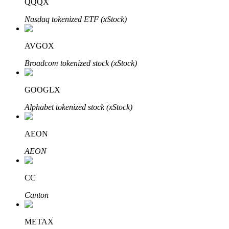
QQQX
Узнайте о пассивном доходе
Nasdaq tokenized ETF (xStock)
Bitrue
AI
AVGOX
Broadcom tokenized stock (xStock)
GOOGLX
Alphabet tokenized stock (xStock)
Bitrue Партнеры
AEON
AEON
CC
Canton
Партнеры Bitrue
METAX