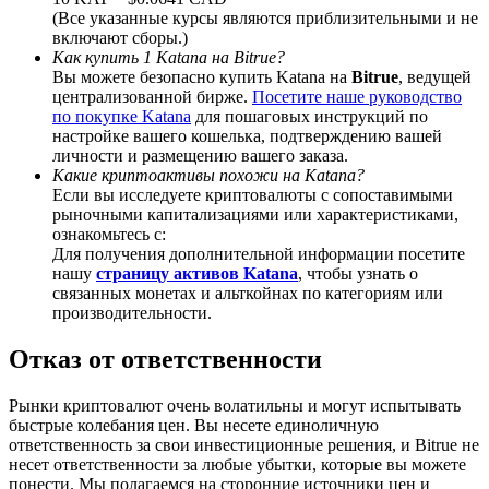
(Все указанные курсы являются приблизительными и не
включают сборы.)
Как купить 1 Katana на Bitrue?
Вы можете безопасно купить Katana на
Bitrue
, ведущей
централизованной бирже.
Посетите наше руководство
BTC Welcome Rewards
по покупке Katana
для пошаговых инструкций по
настройке вашего кошелька, подтверждению вашей
Deposit & Trade BTC to Share 25000 USDT prize pool!
личности и размещению вашего заказа.
Какие криптоактивы похожи на Katana?
Если вы исследуете криптовалюты с сопоставимыми
рыночными капитализациями или характеристиками,
ознакомьтесь с:
Deposit CASHCAT & Win
Для получения дополнительной информации посетите
нашу
страницу активов Katana
, чтобы узнать о
Share 500000 CASHCAT prize pool
связанных монетах и альткойнах по категориям или
производительности.
Отказ от ответственности
Exclusive for BitMart Users
Рынки криптовалют очень волатильны и могут испытывать
Register & Trade to Win 500,000 USDT
быстрые колебания цен. Вы несете единоличную
ответственность за свои инвестиционные решения, и Bitrue не
несет ответственности за любые убытки, которые вы можете
понести. Мы полагаемся на сторонние источники цен и