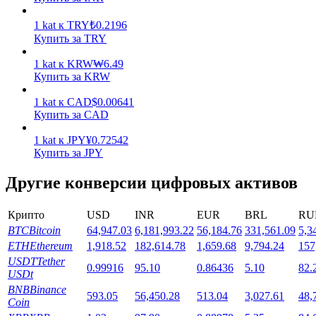
1
kat
к
TRY
₺
0.2196
Купить за TRY
1
kat
к
KRW
₩
6.49
Купить за KRW
Стейкинг
1
kat
к
CAD
$
0.00641
Купить за CAD
Высокая прибыль и мгновенный доступ
1
kat
к
JPY
¥
0.72542
Купить за JPY
Другие конверсии цифровых активов
Крипто
USD
INR
EUR
BRL
RU
BTC
Bitcoin
64,947.03
6,181,993.22
56,184.76
331,561.09
5,3
ETH
Ethereum
1,918.52
182,614.78
1,659.68
9,794.24
157
USDT
Tether
0.99916
95.10
0.86436
5.10
82.
Launchpool
USDt
BNB
Binance
Гибкая ставка для заработка популярных токенов
593.05
56,450.28
513.04
3,027.61
48,
Coin