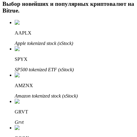
Выбор новейших и популярных криптовалют на
Bitrue
.
AAPLX
Apple tokenized stock (xStock)
SPYX
Авто Инвест
SP500 tokenized ETF (xStock)
Получите долгосрочную прибыль и гибкие проценты
AMZNX
Amazon tokenized stock (xStock)
GRVT
Grvt
Изучите стейкинг