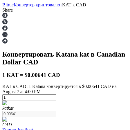
Bitrue
Конвертер криптовалют
KAT
к
CAD
Share
Фьючерсы
Конвертировать Katana
kat
в Canadian
Dollar
CAD
1 KAT = $0.00641 CAD
KAT в CAD: 1 Katana конвертируется в $0.00641 CAD на
August 7 at 4:00 PM
USDT-фьючерсы
Фьючерсы с использованием USDT в качестве
обеспечения
kat
kat
CAD
Купить
kat
(
kat
)