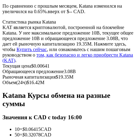
По сравнению с прошлым месяцем, Katana изменился на
увеличился на 0.65%.вверх от $-- CAD.
USDC фьючерсы
Статистика рынка Katana
Фьючерсы с использованием USDC в качестве
KAT является криптовалютой, построенной на блокчейне
обеспечения
Katana. У нее максимальное предложение 10B, текущее общее
предложение 10B и обращающееся предложение 3.08B, что
дает ей рыночную капитализацию 19.35M. Нажмите здесь,
чтобы
Купить сейчас
, или ознакомьтесь с нашим пошаговым
руководством о
том, как безопасно и легко приобрести Katana
(KAT)
.
Текущая цена
$
0.00641
Обращающееся предложение
3.08B
Рыночная капитализация
$
19.35M
Объем(24ч)
$
16.42M
Копирование торговли
Katana Курсы обмена на разные
Присоединяйтесь к лучшим трейдерам
суммы
Значения к CAD с today 16:00
10
=
$
0.06415
CAD
50
=
$
0.32078
CAD