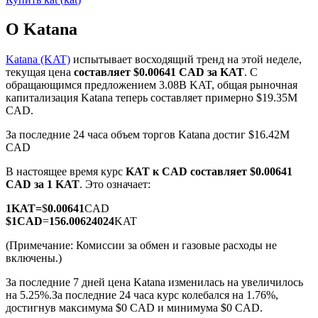
О Katana
Katana (KAT)
испытывает восходящий тренд на этой неделе,
текущая цена
составляет $0.00641 CAD за KAT
. С
обращающимся предложением 3.08B KAT, общая рыночная
Фьючерсы на COIN-M
капитализация Katana теперь составляет примерно $19.35M
CAD.
Криптовалютные фьючерсы
За последние 24 часа объем торгов Katana достиг $16.42M
CAD
TradFi
В настоящее время курс
KAT к CAD
составляет $0.00641
CAD за 1 KAT
. Это означает:
Деривативы на акции, форекс, драгоценные металлы и
сырьевые товары
1
KAT
=
$
0.00641
CAD
$
1
CAD
=
156.00624024
KAT
(Примечание: Комиссии за обмен и газовые расходы не
включены.)
За последние 7 дней цена Katana изменилась на увеличилось
на 5.25%.
За последние 24 часа курс колебался на 1.76%,
достигнув максимума $0 CAD и минимума $0 CAD.