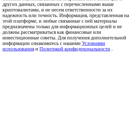
Precious Metals Trading Carnival
других данных, связанных с перечисленными выше
криптовалютами, и не несем ответственности за их
Trade Gold & Silver · 33,333 USDT Bonus
надежность или точность. Информация, представленная на
этой платформе, и любые связанные с ней материалы
предназначены только для информационных целей и не
должны рассматриваться как финансовые или
инвестиционные советы. Для получения дополнительной
USDT New User Exclusive 10% APR
информации ознакомьтесь с нашими
Условиями
использования
и
Политикой конфиденциальности
.
USDT Flexible Staking | Daily Rewards
BTC New User Exclusive: 6.5% APR
BTC Flexible Staking | Daily Rewards