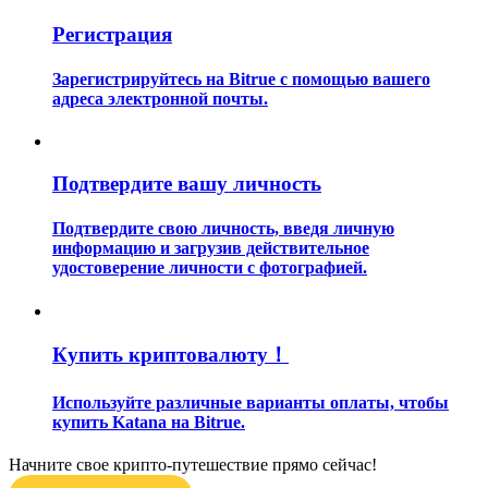
Регистрация
Зарегистрируйтесь на Bitrue с помощью вашего
адреса электронной почты.
Гид
Подтвердите вашу личность
Руководство для начинающих по фьючерсам
Подтвердите свою личность, введя личную
информацию и загрузив действительное
удостоверение личности с фотографией.
Купить криптовалюту！
Используйте различные варианты оплаты, чтобы
купить Katana на Bitrue.
Торговые стратегии
Узнайте, как оставаться прибыльным
Начните свое крипто-путешествие прямо сейчас!