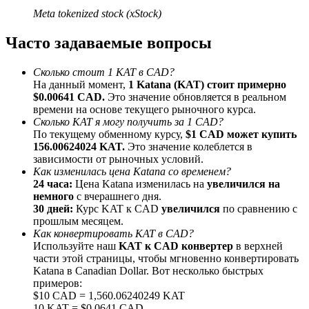
До 65% комиссии!
Meta tokenized stock (xStock)
Часто задаваемые вопросы
Сколько стоит 1 KAT в CAD?
На данный момент,
1 Katana (KAT) стоит примерно
$0.00641 CAD.
Это значение обновляется в реальном
времени на основе текущего рыночного курса.
Сколько KAT я могу получить за 1 CAD?
По текущему обменному курсу,
$1 CAD может купить
156.00624024 KAT.
Это значение колеблется в
Реферал
зависимости от рыночных условий.
Как изменилась цена Katana со временем?
Пригласите друга, чтобы получить денежные
24 часа:
Цена Katana изменилась на
увеличился на
вознаграждения
немного
с вчерашнего дня.
30 дней:
Курс KAT к CAD
увеличился
по сравнению с
BTC Welcome Rewards
прошлым месяцем.
Как конвертировать KAT в CAD?
Используйте наш
KAT к CAD конвертер
в верхней
части этой страницы, чтобы мгновенно конвертировать
Katana в Canadian Dollar. Вот несколько быстрых
примеров:
$10 CAD = 1,560.06240249 KAT
10 KAT = $0.0641 CAD