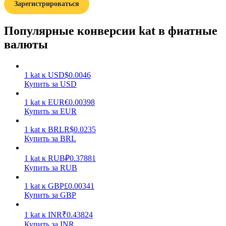
Зарегистрироваться
Популярные конверсии kat в фиатные
валюты
Заработок
1
kat
к
USD
$
0.0046
Купить за USD
1
kat
к
EUR
€
0.00398
Купить за EUR
1
kat
к
BRL
R$
0.0235
Купить за BRL
1
kat
к
RUB
₽
0.37881
Купить за RUB
Силовая свинья
1
kat
к
GBP
£
0.00341
Купить за GBP
Получайте конкурентные награды ежедневно
1
kat
к
INR
₹
0.43824
Купить за INR