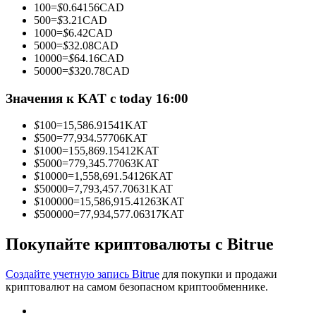
100
=
$
0.64156
CAD
500
=
$
3.21
CAD
1000
=
$
6.42
CAD
5000
=
$
32.08
CAD
10000
=
$
64.16
CAD
Станьте копи-трейдером
50000
=
$
320.78
CAD
Наслаждайтесь распределением прибыли и комиссиями
Значения к KAT с today 16:00
за копи-трейдинг
$
100
=
15,586.91541
KAT
$
500
=
77,934.57706
KAT
$
1000
=
155,869.15412
KAT
$
5000
=
779,345.77063
KAT
$
10000
=
1,558,691.54126
KAT
$
50000
=
7,793,457.70631
KAT
$
100000
=
15,586,915.41263
KAT
$
500000
=
77,934,577.06317
KAT
Покупайте криптовалюты с Bitrue
Информация
Анализ больших данных, включая торговую информацию
Создайте учетную запись Bitrue
для покупки и продажи
и т. д.
криптовалют на самом безопасном криптообменнике.