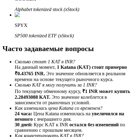
До 65% комиссии!
Alphabet tokenized stock (xStock)
SPYX
SP500 tokenized ETF (xStock)
Часто задаваемые вопросы
Сколько стоит 1 KAT в INR?
На данный момент,
1 Katana (KAT) стоит примерно
Реферал
₹0.43765 INR.
Это значение обновляется в реальном
Пригласите друга, чтобы получить денежные
времени на основе текущего рыночного курса.
вознаграждения
Сколько KAT я могу получить за 1 INR?
По текущему обменному курсу,
₹1 INR может купить
BTC Welcome Rewards
2.28493088 KAT.
Это значение колеблется в
зависимости от рыночных условий.
Как изменилась цена Katana со временем?
24 часа:
Цена Katana изменилась на
увеличился на
немного
с вчерашнего дня.
30 дней:
Курс KAT к INR
остался без изменений
по
сравнению с прошлым месяцем.
Как конвертировать KAT в INR?