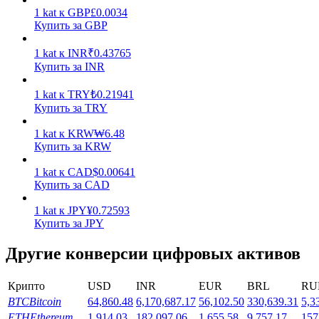
1
kat
к
GBP
£
0.0034
Купить за GBP
1
kat
к
INR
₹
0.43765
Купить за INR
1
kat
к
TRY
₺
0.21941
Стейкинг
Купить за TRY
Высокая прибыль и мгновенный доступ
1
kat
к
KRW
₩
6.48
Купить за KRW
1
kat
к
CAD
$
0.00641
Купить за CAD
1
kat
к
JPY
¥
0.72593
Купить за JPY
Другие конверсии цифровых активов
Launchpool
Крипто
USD
INR
EUR
BRL
RU
Гибкая ставка для заработка популярных токенов
BTC
Bitcoin
64,860.48
6,170,687.17
56,102.50
330,639.31
5,3
ETH
Ethereum
1,914.03
182,097.06
1,655.58
9,757.17
157