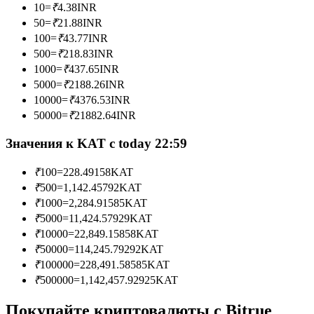
10
=
₹
4.38
INR
50
=
₹
21.88
INR
100
=
₹
43.77
INR
500
=
₹
218.83
INR
Станьте копи-трейдером
1000
=
₹
437.65
INR
5000
=
₹
2188.26
INR
Наслаждайтесь распределением прибыли и комиссиями
за копи-трейдинг
10000
=
₹
4376.53
INR
50000
=
₹
21882.64
INR
Значения к KAT с today 22:59
₹
100
=
228.49158
KAT
₹
500
=
1,142.45792
KAT
₹
1000
=
2,284.91585
KAT
₹
5000
=
11,424.57929
KAT
₹
10000
=
22,849.15858
KAT
Информация
₹
50000
=
114,245.79292
KAT
Анализ больших данных, включая торговую информацию
₹
100000
=
228,491.58585
KAT
и т. д.
₹
500000
=
1,142,457.92925
KAT
Покупайте криптовалюты с Bitrue