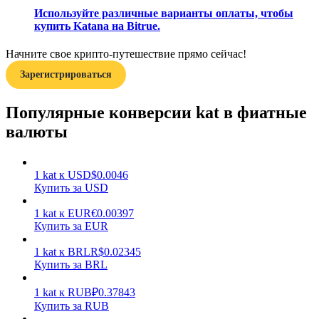
Используйте различные варианты оплаты, чтобы
купить Katana на Bitrue.
Начните свое крипто-путешествие прямо сейчас!
Зарегистрироваться
Заработок
Популярные конверсии kat в фиатные
валюты
1
kat
к
USD
$
0.0046
Купить за USD
1
kat
к
EUR
€
0.00397
Купить за EUR
1
kat
к
BRL
R$
0.02345
Силовая свинья
Купить за BRL
Получайте конкурентные награды ежедневно
1
kat
к
RUB
₽
0.37843
Купить за RUB