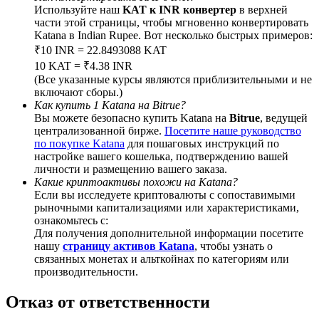
Используйте наш
KAT к INR конвертер
в верхней
части этой страницы, чтобы мгновенно конвертировать
Katana в Indian Rupee. Вот несколько быстрых примеров:
₹10 INR = 22.8493088 KAT
10 KAT = ₹4.38 INR
BTC Welcome Rewards
(Все указанные курсы являются приблизительными и не
включают сборы.)
Deposit & Trade BTC to Share 25000 USDT prize pool!
Как купить 1 Katana на Bitrue?
Вы можете безопасно купить Katana на
Bitrue
, ведущей
централизованной бирже.
Посетите наше руководство
по покупке Katana
для пошаговых инструкций по
настройке вашего кошелька, подтверждению вашей
Deposit CASHCAT & Win
личности и размещению вашего заказа.
Share 500000 CASHCAT prize pool
Какие криптоактивы похожи на Katana?
Если вы исследуете криптовалюты с сопоставимыми
рыночными капитализациями или характеристиками,
ознакомьтесь с:
Для получения дополнительной информации посетите
Exclusive for BitMart Users
нашу
страницу активов Katana
, чтобы узнать о
связанных монетах и альткойнах по категориям или
Register & Trade to Win 500,000 USDT
производительности.
Отказ от ответственности