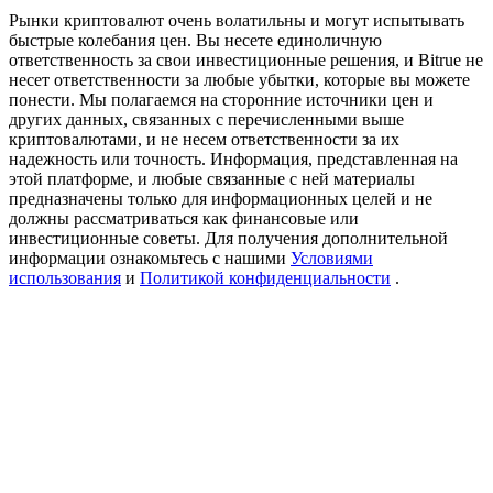
Precious Metals Trading Carnival
Рынки криптовалют очень волатильны и могут испытывать
быстрые колебания цен. Вы несете единоличную
Trade Gold & Silver · 33,333 USDT Bonus
ответственность за свои инвестиционные решения, и Bitrue не
несет ответственности за любые убытки, которые вы можете
понести. Мы полагаемся на сторонние источники цен и
других данных, связанных с перечисленными выше
криптовалютами, и не несем ответственности за их
USDT New User Exclusive 10% APR
надежность или точность. Информация, представленная на
этой платформе, и любые связанные с ней материалы
USDT Flexible Staking | Daily Rewards
предназначены только для информационных целей и не
должны рассматриваться как финансовые или
инвестиционные советы. Для получения дополнительной
информации ознакомьтесь с нашими
Условиями
BTC New User Exclusive: 6.5% APR
использования
и
Политикой конфиденциальности
.
BTC Flexible Staking | Daily Rewards