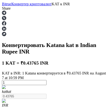
Bitrue
Конвертер криптовалют
KAT
к
INR
Share
Фьючерсы
Конвертировать Katana
kat
в Indian
Rupee
INR
1 KAT = ₹0.43765 INR
KAT в INR: 1 Katana конвертируется в ₹0.43765 INR на August
USDT-фьючерсы
7 at 10:59 PM
Фьючерсы с использованием USDT в качестве
обеспечения
kat
kat
INR