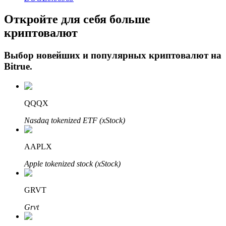
Откройте для себя больше
криптовалют
Выбор новейших и популярных криптовалют на
Bitrue
.
Авто Инвест
QQQX
Получите долгосрочную прибыль и гибкие проценты
Nasdaq tokenized ETF (xStock)
AAPLX
Apple tokenized stock (xStock)
GRVT
Grvt
Изучите стейкинг