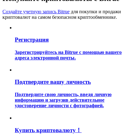
Создайте учетную запись Bitrue
для покупки и продажи
криптовалют на самом безопасном криптообменнике.
Регистрация
Гид
Зарегистрируйтесь на Bitrue с помощью вашего
Руководство для начинающих по фьючерсам
адреса электронной почты.
Подтвердите вашу личность
Подтвердите свою личность, введя личную
информацию и загрузив действительное
удостоверение личности с фотографией.
Торговые стратегии
Купить криптовалюту！
Узнайте, как оставаться прибыльным