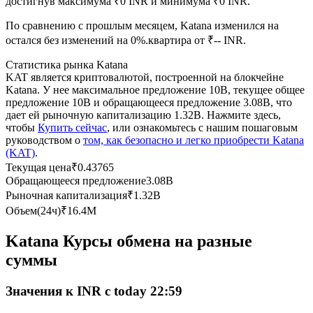
достигнув максимума ₹0 INR и минимума ₹0 INR.
По сравнению с прошлым месяцем, Katana изменился на
USDC фьючерсы
остался без изменений на 0%.квартира от ₹-- INR.
Фьючерсы с использованием USDC в качестве
Статистика рынка Katana
обеспечения
KAT является криптовалютой, построенной на блокчейне
Katana. У нее максимальное предложение 10B, текущее общее
предложение 10B и обращающееся предложение 3.08B, что
дает ей рыночную капитализацию 1.32B. Нажмите здесь,
чтобы
Купить сейчас
, или ознакомьтесь с нашим пошаговым
руководством о
том, как безопасно и легко приобрести Katana
(KAT)
.
Текущая цена
₹
0.43765
Обращающееся предложение
3.08B
Рыночная капитализация
₹
1.32B
Копирование торговли
Объем(24ч)
₹
16.4M
Присоединяйтесь к лучшим трейдерам
Katana Курсы обмена на разные
суммы
Значения к INR с today 22:59