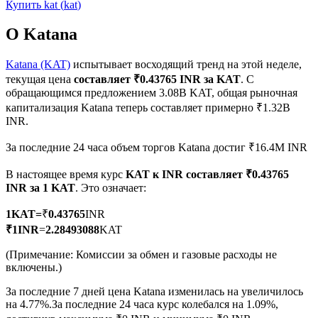
Купить
kat
(
kat
)
О Katana
Katana (KAT)
испытывает восходящий тренд на этой неделе,
текущая цена
составляет ₹0.43765 INR за KAT
. С
Фьючерсы на COIN-M
обращающимся предложением 3.08B KAT, общая рыночная
капитализация Katana теперь составляет примерно ₹1.32B
Криптовалютные фьючерсы
INR.
За последние 24 часа объем торгов Katana достиг ₹16.4M INR
TradFi
В настоящее время курс
KAT к INR
составляет ₹0.43765
INR за 1 KAT
. Это означает:
Деривативы на акции, форекс, драгоценные металлы и
сырьевые товары
1
KAT
=
₹
0.43765
INR
₹
1
INR
=
2.28493088
KAT
(Примечание: Комиссии за обмен и газовые расходы не
включены.)
За последние 7 дней цена Katana изменилась на увеличилось
на 4.77%.
За последние 24 часа курс колебался на 1.09%,