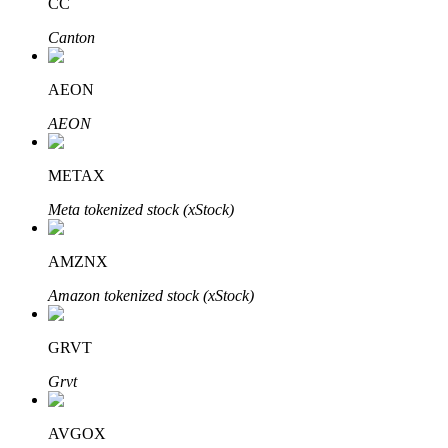
CC
Узнайте о пассивном доходе
Canton
Bitrue
AI
AEON
AEON
METAX
Meta tokenized stock (xStock)
Bitrue Партнеры
AMZNX
Amazon tokenized stock (xStock)
GRVT
Grvt
Партнеры Bitrue
AVGOX