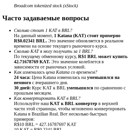
До 65% комиссии!
Broadcom tokenized stock (xStock)
Часто задаваемые вопросы
Сколько стоит 1 KAT в BRL?
На данный момент,
1 Katana (KAT) стоит примерно
R$0.02341 BRL.
Это значение обновляется в реальном
времени на основе текущего рыночного курса.
Сколько KAT я могу получить за 1 BRL?
По текущему обменному курсу,
R$1 BRL может купить
42.71678769 KAT.
Это значение колеблется в
Реферал
зависимости от рыночных условий.
Как изменилась цена Katana со временем?
Пригласите друга, чтобы получить денежные
24 часа:
Цена Katana изменилась на
уменьшился на
вознаграждения
немного
с вчерашнего дня.
30 дней:
Курс KAT к BRL
уменьшился
по сравнению с
BTC Welcome Rewards
прошлым месяцем.
Как конвертировать KAT в BRL?
Используйте наш
KAT к BRL конвертер
в верхней
части этой страницы, чтобы мгновенно конвертировать
Katana в Brazilian Real. Вот несколько быстрых
примеров:
R$10 BRL = 427.16787697 KAT
10 KAT = R$0.2341 BRL