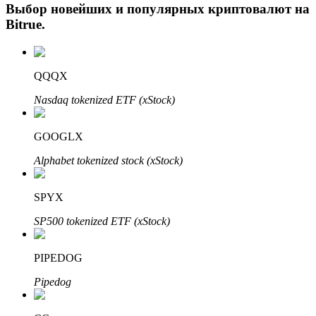
Выбор новейших и популярных криптовалют на
Bitrue
.
QQQX
Nasdaq tokenized ETF (xStock)
GOOGLX
Авто Инвест
Alphabet tokenized stock (xStock)
Получите долгосрочную прибыль и гибкие проценты
SPYX
SP500 tokenized ETF (xStock)
PIPEDOG
Pipedog
Изучите стейкинг