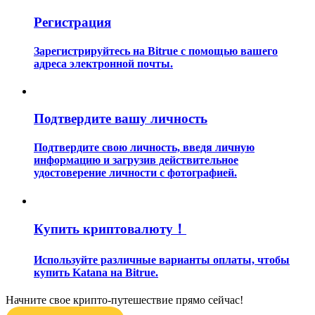
Регистрация
Зарегистрируйтесь на Bitrue с помощью вашего
адреса электронной почты.
Гид
Подтвердите вашу личность
Руководство для начинающих по фьючерсам
Подтвердите свою личность, введя личную
информацию и загрузив действительное
удостоверение личности с фотографией.
Купить криптовалюту！
Используйте различные варианты оплаты, чтобы
купить Katana на Bitrue.
Торговые стратегии
Узнайте, как оставаться прибыльным
Начните свое крипто-путешествие прямо сейчас!