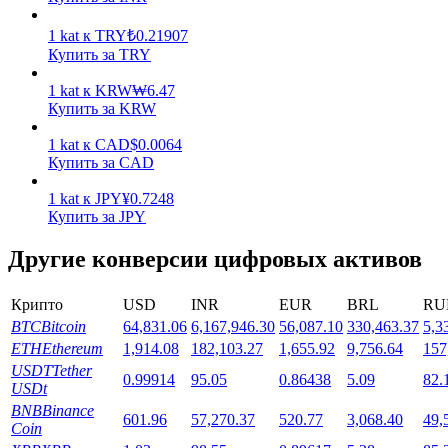
1
kat
к
TRY
₺
0.21907
Купить за TRY
1
kat
к
KRW
₩
6.47
Купить за KRW
Стейкинг
1
kat
к
CAD
$
0.0064
Купить за CAD
Высокая прибыль и мгновенный доступ
1
kat
к
JPY
¥
0.7248
Купить за JPY
Другие конверсии цифровых активов
Крипто
USD
INR
EUR
BRL
RU
BTC
Bitcoin
64,831.06
6,167,946.30
56,087.10
330,463.37
5,3
ETH
Ethereum
1,914.08
182,103.27
1,655.92
9,756.64
157
USDT
Tether
0.99914
95.05
0.86438
5.09
82.
Launchpool
USDt
BNB
Binance
Гибкая ставка для заработка популярных токенов
601.96
57,270.37
520.77
3,068.40
49,
Coin