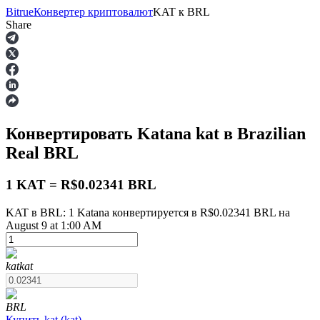
Bitrue
Конвертер криптовалют
KAT
к
BRL
Share
Фьючерсы
Конвертировать Katana
kat
в Brazilian
Real
BRL
1 KAT = R$0.02341 BRL
KAT в BRL: 1 Katana конвертируется в R$0.02341 BRL на
August 9 at 1:00 AM
USDT-фьючерсы
Фьючерсы с использованием USDT в качестве
обеспечения
kat
kat
BRL
Купить
kat
(
kat
)