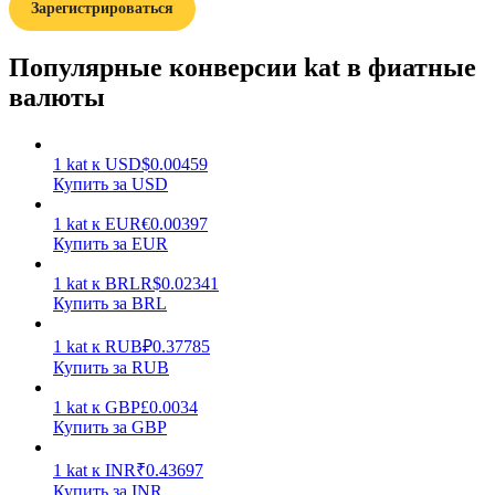
Зарегистрироваться
Популярные конверсии kat в фиатные
валюты
Заработок
1
kat
к
USD
$
0.00459
Купить за USD
1
kat
к
EUR
€
0.00397
Купить за EUR
1
kat
к
BRL
R$
0.02341
Купить за BRL
1
kat
к
RUB
₽
0.37785
Купить за RUB
Силовая свинья
1
kat
к
GBP
£
0.0034
Купить за GBP
Получайте конкурентные награды ежедневно
1
kat
к
INR
₹
0.43697
Купить за INR