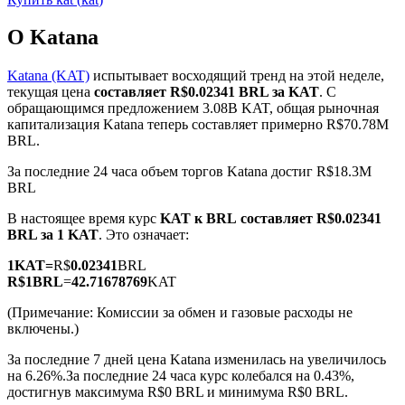
О Katana
Katana (KAT)
испытывает восходящий тренд на этой неделе,
текущая цена
составляет R$0.02341 BRL за KAT
. С
обращающимся предложением 3.08B KAT, общая рыночная
Фьючерсы на COIN-M
капитализация Katana теперь составляет примерно R$70.78M
BRL.
Криптовалютные фьючерсы
За последние 24 часа объем торгов Katana достиг R$18.3M
BRL
TradFi
В настоящее время курс
KAT к BRL
составляет R$0.02341
BRL за 1 KAT
. Это означает:
Деривативы на акции, форекс, драгоценные металлы и
сырьевые товары
1
KAT
=
R$
0.02341
BRL
R$
1
BRL
=
42.71678769
KAT
(Примечание: Комиссии за обмен и газовые расходы не
включены.)
За последние 7 дней цена Katana изменилась на увеличилось
на 6.26%.
За последние 24 часа курс колебался на 0.43%,
достигнув максимума R$0 BRL и минимума R$0 BRL.