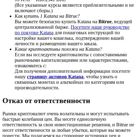
(Все указанные курсы являются приблизительными и не
включают сборы.)
Как купить 1 Katana на Bitrue?
Вы можете безопасно купить Katana на
Bitrue
, ведущей
централизованной бирже.
Посетите наше руководство
BTC Welcome Rewards
по покупке Katana
для пошаговых инструкций по
настройке вашего кошелька, подтверждению вашей
Deposit & Trade BTC to Share 25000 USDT prize pool!
личности и размещению вашего заказа.
Какие криптоактивы похожи на Katana?
Если вы исследуете криптовалюты с сопоставимыми
рыночными капитализациями или характеристиками,
ознакомьтесь с:
Deposit CASHCAT & Win
Для получения дополнительной информации посетите
нашу
страницу активов Katana
, чтобы узнать о
Share 500000 CASHCAT prize pool
связанных монетах и альткойнах по категориям или
производительности.
Отказ от ответственности
Exclusive for BitMart Users
Рынки криптовалют очень волатильны и могут испытывать
Register & Trade to Win 500,000 USDT
быстрые колебания цен. Вы несете единоличную
ответственность за свои инвестиционные решения, и Bitrue не
несет ответственности за любые убытки, которые вы можете
понести. Мы полагаемся на сторонние источники цен и