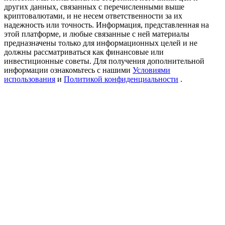
Precious Metals Trading Carnival
других данных, связанных с перечисленными выше
криптовалютами, и не несем ответственности за их
Trade Gold & Silver · 33,333 USDT Bonus
надежность или точность. Информация, представленная на
этой платформе, и любые связанные с ней материалы
предназначены только для информационных целей и не
должны рассматриваться как финансовые или
инвестиционные советы. Для получения дополнительной
USDT New User Exclusive 10% APR
информации ознакомьтесь с нашими
Условиями
использования
и
Политикой конфиденциальности
.
USDT Flexible Staking | Daily Rewards
BTC New User Exclusive: 6.5% APR
BTC Flexible Staking | Daily Rewards