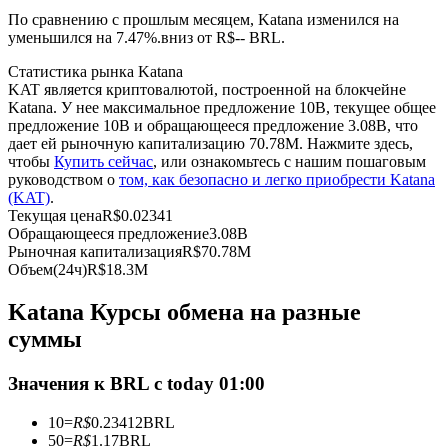
По сравнению с прошлым месяцем, Katana изменился на
уменьшился на 7.47%.вниз от R$-- BRL.
USDC фьючерсы
Статистика рынка Katana
Фьючерсы с использованием USDC в качестве
KAT является криптовалютой, построенной на блокчейне
обеспечения
Katana. У нее максимальное предложение 10B, текущее общее
предложение 10B и обращающееся предложение 3.08B, что
дает ей рыночную капитализацию 70.78M. Нажмите здесь,
чтобы
Купить сейчас
, или ознакомьтесь с нашим пошаговым
руководством о
том, как безопасно и легко приобрести Katana
(KAT)
.
Текущая цена
R$
0.02341
Обращающееся предложение
3.08B
Рыночная капитализация
R$
70.78M
Объем(24ч)
R$
18.3M
Копирование торговли
Katana Курсы обмена на разные
Присоединяйтесь к лучшим трейдерам
суммы
Значения к BRL с today 01:00
10
=
R$
0.23412
BRL
50
=
R$
1.17
BRL