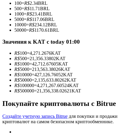
100
=
R$
2.34
BRL
500
=
R$
11.71
BRL
1000
=
R$
23.41
BRL
5000
=
R$
117.06
BRL
10000
=
R$
234.12
BRL
Станьте копи-трейдером
50000
=
R$
1170.61
BRL
Наслаждайтесь распределением прибыли и комиссиями
Значения к KAT с today 01:00
за копи-трейдинг
R$
100
=
4,271.2676
KAT
R$
500
=
21,356.33802
KAT
R$
1000
=
42,712.67605
KAT
R$
5000
=
213,563.38026
KAT
R$
10000
=
427,126.76052
KAT
R$
50000
=
2,135,633.80262
KAT
R$
100000
=
4,271,267.60524
KAT
R$
500000
=
21,356,338.02621
KAT
Покупайте криптовалюты с Bitrue
Информация
Анализ больших данных, включая торговую информацию
Создайте учетную запись Bitrue
для покупки и продажи
и т. д.
криптовалют на самом безопасном криптообменнике.