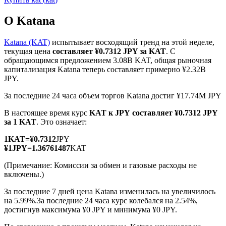
О Katana
Katana (KAT)
испытывает восходящий тренд на этой неделе,
текущая цена
составляет ¥0.7312 JPY за KAT
. С
обращающимся предложением 3.08B KAT, общая рыночная
Фьючерсы на COIN-M
капитализация Katana теперь составляет примерно ¥2.32B
JPY.
Криптовалютные фьючерсы
За последние 24 часа объем торгов Katana достиг ¥17.74M JPY
В настоящее время курс
KAT к JPY
составляет ¥0.7312 JPY
TradFi
за 1 KAT
. Это означает:
Деривативы на акции, форекс, драгоценные металлы и
1
KAT
=
¥
0.7312
JPY
сырьевые товары
¥
1
JPY
=
1.36761487
KAT
(Примечание: Комиссии за обмен и газовые расходы не
включены.)
За последние 7 дней цена Katana изменилась на увеличилось
на 5.99%.
За последние 24 часа курс колебался на 2.54%,
достигнув максимума ¥0 JPY и минимума ¥0 JPY.