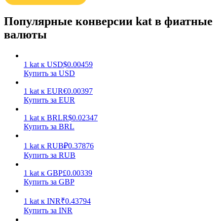
Популярные конверсии kat в фиатные
валюты
1
kat
к
USD
$
0.00459
Заработок
Купить за USD
1
kat
к
EUR
€
0.00397
Купить за EUR
1
kat
к
BRL
R$
0.02347
Купить за BRL
1
kat
к
RUB
₽
0.37876
Купить за RUB
1
kat
к
GBP
£
0.00339
Силовая свинья
Купить за GBP
Получайте конкурентные награды ежедневно
1
kat
к
INR
₹
0.43794
Купить за INR