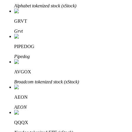
Alphabet tokenized stock (xStock)
Узнайте о пассивном доходе
Bitrue
AI
GRVT
Grvt
PIPEDOG
Pipedog
Bitrue Партнеры
AVGOX
Broadcom tokenized stock (xStock)
AEON
AEON
QQQX
Партнеры Bitrue