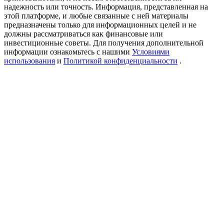
Precious Metals Trading Carnival
надежность или точность. Информация, представленная на
этой платформе, и любые связанные с ней материалы
Trade Gold & Silver · 33,333 USDT Bonus
предназначены только для информационных целей и не
должны рассматриваться как финансовые или
инвестиционные советы. Для получения дополнительной
информации ознакомьтесь с нашими
Условиями
использования
и
Политикой конфиденциальности
.
USDT New User Exclusive 10% APR
USDT Flexible Staking | Daily Rewards
BTC New User Exclusive: 6.5% APR
BTC Flexible Staking | Daily Rewards