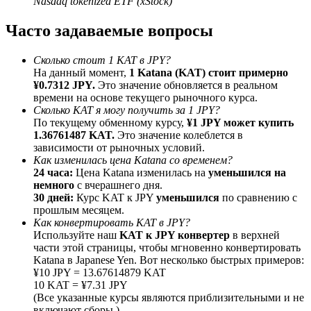
Nasdaq tokenized ETF (xStock)
До 65% комиссии!
Часто задаваемые вопросы
Сколько стоит 1 KAT в JPY?
На данный момент,
1 Katana (KAT) стоит примерно
¥0.7312 JPY.
Это значение обновляется в реальном
времени на основе текущего рыночного курса.
Сколько KAT я могу получить за 1 JPY?
По текущему обменному курсу,
¥1 JPY может купить
1.36761487 KAT.
Это значение колеблется в
зависимости от рыночных условий.
Реферал
Как изменилась цена Katana со временем?
24 часа:
Цена Katana изменилась на
уменьшился на
Пригласите друга, чтобы получить денежные
немного
с вчерашнего дня.
вознаграждения
30 дней:
Курс KAT к JPY
уменьшился
по сравнению с
прошлым месяцем.
BTC Welcome Rewards
Как конвертировать KAT в JPY?
Используйте наш
KAT к JPY конвертер
в верхней
части этой страницы, чтобы мгновенно конвертировать
Katana в Japanese Yen. Вот несколько быстрых примеров:
¥10 JPY = 13.67614879 KAT
10 KAT = ¥7.31 JPY
(Все указанные курсы являются приблизительными и не
включают сборы.)