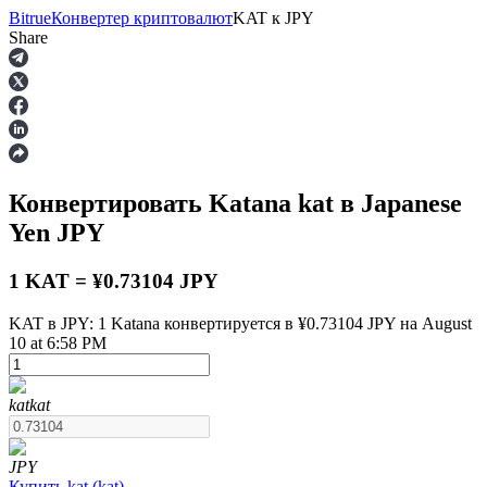
Bitrue
Конвертер криптовалют
KAT
к
JPY
Share
Фьючерсы
Конвертировать Katana
kat
в Japanese
Yen
JPY
1 KAT = ¥0.73104 JPY
KAT в JPY: 1 Katana конвертируется в ¥0.73104 JPY на August
10 at 6:58 PM
USDT-фьючерсы
Фьючерсы с использованием USDT в качестве
обеспечения
kat
kat
JPY
Купить
kat
(
kat
)