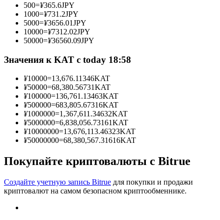
500
=
¥
365.6
JPY
1000
=
¥
731.2
JPY
5000
=
¥
3656.01
JPY
10000
=
¥
7312.02
JPY
50000
=
¥
36560.09
JPY
Станьте копи-трейдером
Значения к KAT с today 18:58
Наслаждайтесь распределением прибыли и комиссиями
за копи-трейдинг
¥
10000
=
13,676.11346
KAT
¥
50000
=
68,380.56731
KAT
¥
100000
=
136,761.13463
KAT
¥
500000
=
683,805.67316
KAT
¥
1000000
=
1,367,611.34632
KAT
¥
5000000
=
6,838,056.73161
KAT
¥
10000000
=
13,676,113.46323
KAT
¥
50000000
=
68,380,567.31616
KAT
Покупайте криптовалюты с Bitrue
Информация
Создайте учетную запись Bitrue
для покупки и продажи
Анализ больших данных, включая торговую информацию
криптовалют на самом безопасном криптообменнике.
и т. д.