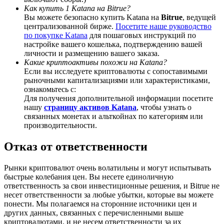
Как купить 1 Katana на Bitrue?
Вы можете безопасно купить Katana на
Bitrue
, ведущей
централизованной бирже.
Посетите наше руководство
по покупке Katana
для пошаговых инструкций по
настройке вашего кошелька, подтверждению вашей
BTC Welcome Rewards
личности и размещению вашего заказа.
Какие криптоактивы похожи на Katana?
Deposit & Trade BTC to Share 25000 USDT prize pool!
Если вы исследуете криптовалюты с сопоставимыми
рыночными капитализациями или характеристиками,
ознакомьтесь с:
Для получения дополнительной информации посетите
нашу
страницу активов Katana
, чтобы узнать о
Deposit CASHCAT & Win
связанных монетах и альткойнах по категориям или
производительности.
Share 500000 CASHCAT prize pool
Отказ от ответственности
Рынки криптовалют очень волатильны и могут испытывать
Exclusive for BitMart Users
быстрые колебания цен. Вы несете единоличную
ответственность за свои инвестиционные решения, и Bitrue не
Register & Trade to Win 500,000 USDT
несет ответственности за любые убытки, которые вы можете
понести. Мы полагаемся на сторонние источники цен и
других данных, связанных с перечисленными выше
криптовалютами, и не несем ответственности за их