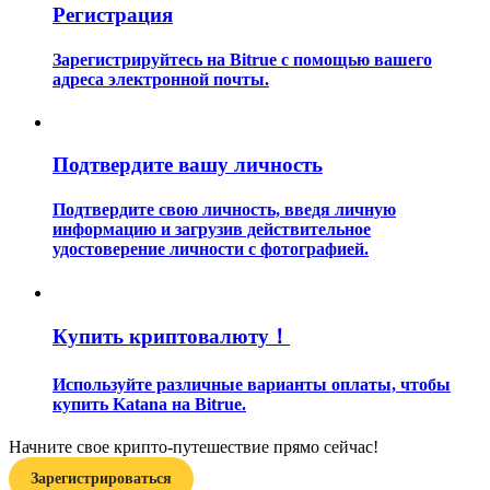
Регистрация
Зарегистрируйтесь на Bitrue с помощью вашего
адреса электронной почты.
Подтвердите вашу личность
Гид
Руководство для начинающих по фьючерсам
Подтвердите свою личность, введя личную
информацию и загрузив действительное
удостоверение личности с фотографией.
Купить криптовалюту！
Используйте различные варианты оплаты, чтобы
купить Katana на Bitrue.
Торговые стратегии
Начните свое крипто-путешествие прямо сейчас!
Узнайте, как оставаться прибыльным
Зарегистрироваться