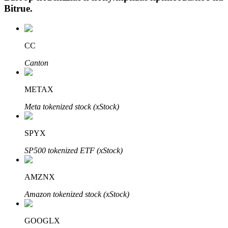
Bitrue
.
CC
Canton
METAX
Авто Инвест
Meta tokenized stock (xStock)
Получите долгосрочную прибыль и гибкие проценты
SPYX
SP500 tokenized ETF (xStock)
AMZNX
Amazon tokenized stock (xStock)
GOOGLX
Изучите стейкинг