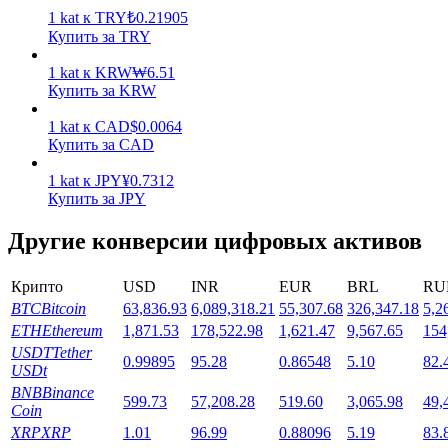
1
kat
к
TRY
₺
0.21905
Купить за TRY
1
kat
к
KRW
₩
6.51
Купить за KRW
1
kat
к
CAD
$
0.0064
Стейкинг
Купить за CAD
Высокая прибыль и мгновенный доступ
1
kat
к
JPY
¥
0.7312
Купить за JPY
Другие конверсии цифровых активов
Крипто
USD
INR
EUR
BRL
RU
BTC
Bitcoin
63,836.93
6,089,318.21
55,307.68
326,347.18
5,2
ETH
Ethereum
1,871.53
178,522.98
1,621.47
9,567.65
154
USDT
Tether
0.99895
95.28
0.86548
5.10
82.
USDt
Launchpool
BNB
Binance
599.73
57,208.28
519.60
3,065.98
49,
Coin
Гибкая ставка для заработка популярных токенов
XRP
XRP
1.01
96.99
0.88096
5.19
83.