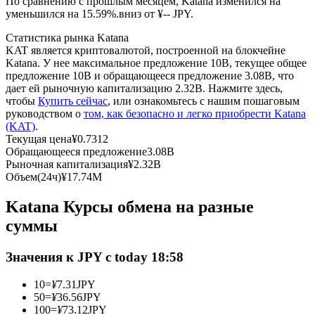
По сравнению с прошлым месяцем, Katana изменился на
уменьшился на 15.59%.вниз от ¥-- JPY.
USDC фьючерсы
Статистика рынка Katana
KAT является криптовалютой, построенной на блокчейне
Фьючерсы с использованием USDC в качестве
Katana. У нее максимальное предложение 10B, текущее общее
обеспечения
предложение 10B и обращающееся предложение 3.08B, что
дает ей рыночную капитализацию 2.32B. Нажмите здесь,
чтобы
Купить сейчас
, или ознакомьтесь с нашим пошаговым
руководством о
том, как безопасно и легко приобрести Katana
(KAT)
.
Текущая цена
¥
0.7312
Обращающееся предложение
3.08B
Рыночная капитализация
¥
2.32B
Объем(24ч)
¥
17.74M
Katana Курсы обмена на разные
Копирование торговли
суммы
Присоединяйтесь к лучшим трейдерам
Значения к JPY с today 18:58
10
=
¥
7.31
JPY
50
=
¥
36.56
JPY
100
=
¥
73.12
JPY