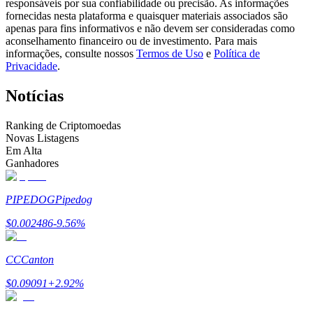
responsáveis por sua confiabilidade ou precisão. As informações
Torne-se um Trader de Cópias
fornecidas nesta plataforma e quaisquer materiais associados são
apenas para fins informativos e não devem ser consideradas como
Desfrute da partilha de lucros e comissões de copy trading
aconselhamento financeiro ou de investimento. Para mais
informações, consulte nossos
Termos de Uso
e
Política de
Privacidade
.
Notícias
Ranking de Criptomoedas
Novas Listagens
Em Alta
Ganhadores
Informação
PIPEDOG
Pipedog
Análise de big data, incluindo informações comerciais, etc.
$
0.002486
-9.56
%
CC
Canton
$
0.09091
+
2.92
%