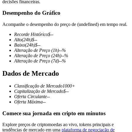
decisões financeiras.
Desempenho do Gráfico
Acompanhe o desempenho do preço de (undefined) em tempo real.
Futuros COIN-M
Recorde Histórico
$
--
Futuros de criptomoeda
Alto
(24h)
$
--
Baixo
(24h)
$
--
Alteração de Preço
(1h)
--
%
Alteração de Preço
(24h)
--
%
TradFi
Alteração de Preço
(7d)
--
%
Derivativos de ações, câmbio, metais preciosos e commodities
Dados de Mercado
Classificação de Mercado
1000+
Capitalização de Mercado
$
--
Oferta Circulante
--
Oferta Máxima
--
Comece sua jornada em cripto em minutos
Explore preços de criptomoedas ao vivo, tokens principais e
Futuros de USDC
tendências de mercado em uma
plataforma de negociação de