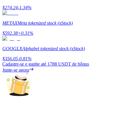
$
274.24
-1.34
%
Ganhar
METAX
Meta tokenized stock (xStock)
$
592.38
+
0.31
%
GOOGLX
Alphabet tokenized stock (xStock)
$
356.05
-0.81
%
Cadastre-se e ganhe até
1788 USDT
de bônus
Junte-se agora
Porquinho poderoso
Ganhe recompensas competitivas diariamente