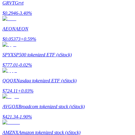
GRVT
Grvt
$
0.2946
-3.40
%
Guia
Guia para iniciantes em futuros
AEON
AEON
$
0.05373
+
0.59
%
SPYX
SP500 tokenized ETF (xStock)
$
777.01
-0.02
%
QQQX
Nasdaq tokenized ETF (xStock)
Estratégias de negociação
$
724.11
+
0.03
%
Aprenda como se manter lucrativo
AVGOX
Broadcom tokenized stock (xStock)
$
421.34
-1.90
%
AMZNX
Amazon tokenized stock (xStock)