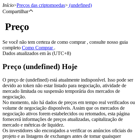
Início
>
Preços das criptomoedas
>
(undefined)
Compartilhar
Preço
Futuros
Se você não tem certeza de como comprar , consulte nosso guia
completo
Como Comprar
.
Dados atualizados em às (UTC+8)
Preço (undefined) Hoje
O preço de (undefined) está atualmente indisponível. Isso pode ser
devido ao token não estar listado para negociação, atividade de
mercado limitada ou suspensão temporária dos mercados de
Futuros de USDT
negociação.
No momento, não há dados de preços em tempo real verificados ou
Futuros usando USDT como garantia
volume de negociação disponíveis. Assim que os mercados de
negociação ativos forem estabelecidos ou retomados, esta página
fornecerá informações de preços atualizadas, capitalização de
mercado e métricas de liquidez.
Os investidores são encorajados a verificar os anúncios oficiais do
projeto e as listagens de exchanges antes de tomar quaisquer