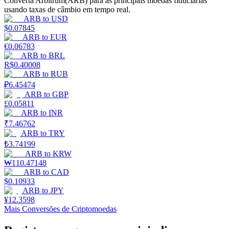
Converta Arbitrum(ARB) para as principais moedas fiduciárias
usando taxas de câmbio em tempo real.
Estacamento
ARB
to
USD
$
0.07845
Altos retornos e acesso instantâneo
ARB
to
EUR
€
0.06783
ARB
to
BRL
R$
0.40008
ARB
to
RUB
₽
6.45474
ARB
to
GBP
£
0.05811
ARB
to
INR
₹
7.46762
ARB
to
TRY
Launchpool
₺
3.74199
ARB
to
KRW
Staking flexível para ganhar tokens populares.
₩
110.47148
ARB
to
CAD
$
0.10933
ARB
to
JPY
¥
12.3598
Mais Conversões de Criptomoedas