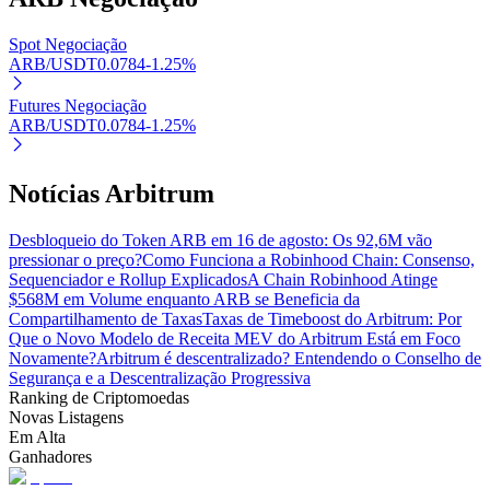
Spot Negociação
ARB/USDT
0.0784
-1.25
%
Futures Negociação
ARB/USDT
0.0784
-1.25
%
Parceiros Bitrue
Notícias Arbitrum
Desbloqueio do Token ARB em 16 de agosto: Os 92,6M vão
pressionar o preço?
Como Funciona a Robinhood Chain: Consenso,
Sequenciador e Rollup Explicados
A Chain Robinhood Atinge
$568M em Volume enquanto ARB se Beneficia da
Compartilhamento de Taxas
Taxas de Timeboost do Arbitrum: Por
Que o Novo Modelo de Receita MEV do Arbitrum Está em Foco
Afiliados Bitrue
Novamente?
Arbitrum é descentralizado? Entendendo o Conselho de
Segurança e a Descentralização Progressiva
Até 65% de comissões!
Ranking de Criptomoedas
Novas Listagens
Em Alta
Ganhadores