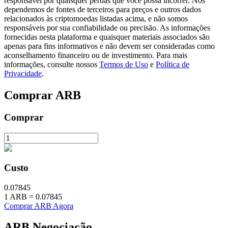
responsável por quaisquer perdas que você possa incorrer. Nós
dependemos de fontes de terceiros para preços e outros dados
relacionados às criptomoedas listadas acima, e não somos
responsáveis por sua confiabilidade ou precisão. As informações
fornecidas nesta plataforma e quaisquer materiais associados são
apenas para fins informativos e não devem ser consideradas como
Investimento Automático
aconselhamento financeiro ou de investimento. Para mais
Obtenha lucro a longo prazo e interesses flexíveis
informações, consulte nossos
Termos de Uso
e
Política de
Privacidade
.
Comprar
ARB
Comprar
Custo
Aprenda a apostar
Aprenda como ganhar renda passiva
0.07845
1
ARB
=
0.07845
Bitrue
AI
Comprar ARB Agora
ARB
Negociação