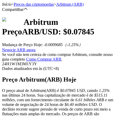
Início
>
Preços das criptomoedas
>
Arbitrum
(ARB)
Compartilhar
Arbitrum
Futuros
Preço
ARB
/USD: $
0.07845
Mudança de Preço Hoje
:
-0.0009685
（
-1.25
%）
Negocie ARB agora
Se você não tem certeza de como comprar Arbitrum, consulte nosso
guia completo
Como Comprar ARB
.
24H
1W
1M
3M
1Y
3Y
Dados atualizados em às (UTC+8)
Futuros de USDT
Preço Arbitrum(ARB) Hoje
Futuros usando USDT como garantia
O preço atual de Arbitrum(ARB) é
$0.07845 USD
, caindo
1.25%
nas últimas 24 horas. Sua capitalização de mercado é de
$515.11
milhões
, com um fornecimento circulante de
6.61 bilhões ARB
e um
volume de negociação de 24 horas de
$6.40 milhões USD
. O
declínio recente sugere pressão de venda de curto prazo em meio a
flutuações mais amplas do mercado. Os preços de ARB são