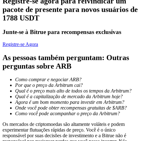
Registre-se agora para reivindicar um
pacote de presente para novos usuários de
1788 USDT
Bloqueios de BTR
Investimentos exclusivos para titulares de BTR
Junte-se à Bitrue para recompensas exclusivas
Registre-se Agora
As pessoas também perguntam: Outras
perguntas sobre ARB
Como comprar e negociar ARB?
Por que o preço da Arbitrum cai?
Qual é o preço mais alto de todos os tempos da Arbitrum?
Empréstimos
Qual é a capitalização de mercado da Arbitrum hoje?
Agora é um bom momento para investir em Arbitrum?
Serviço de empréstimo apoiado por criptografia
Onde você pode obter recompensas gratuitas de $ARB?
Como você pode acompanhar o preço da Arbitrum?
Os mercados de criptomoedas são altamente voláteis e podem
experimentar flutuações rápidas de preço. Você é o único
responsável por suas decisões de investimento e a Bitrue não é