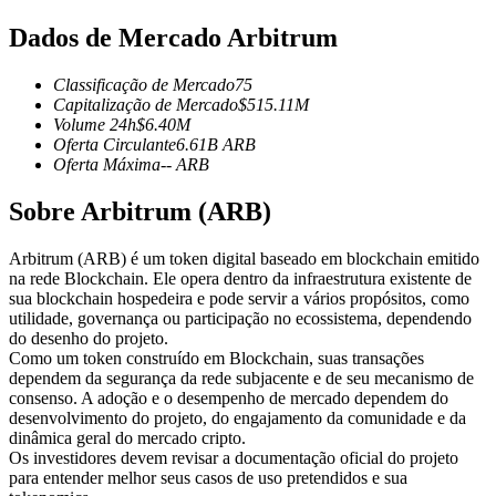
Futuros usando USDC como garantia
Dados de Mercado Arbitrum
Classificação de Mercado
75
Capitalização de Mercado
$
515.11M
Volume 24h
$
6.40M
Oferta Circulante
6.61B
ARB
Oferta Máxima
--
ARB
Sobre Arbitrum (ARB)
Copiar Trading
Arbitrum (ARB) é um token digital baseado em blockchain emitido
na rede Blockchain. Ele opera dentro da infraestrutura existente de
Junte-se aos principais traders
sua blockchain hospedeira e pode servir a vários propósitos, como
utilidade, governança ou participação no ecossistema, dependendo
do desenho do projeto.
Como um token construído em Blockchain, suas transações
dependem da segurança da rede subjacente e de seu mecanismo de
consenso. A adoção e o desempenho de mercado dependem do
desenvolvimento do projeto, do engajamento da comunidade e da
dinâmica geral do mercado cripto.
Os investidores devem revisar a documentação oficial do projeto
para entender melhor seus casos de uso pretendidos e sua