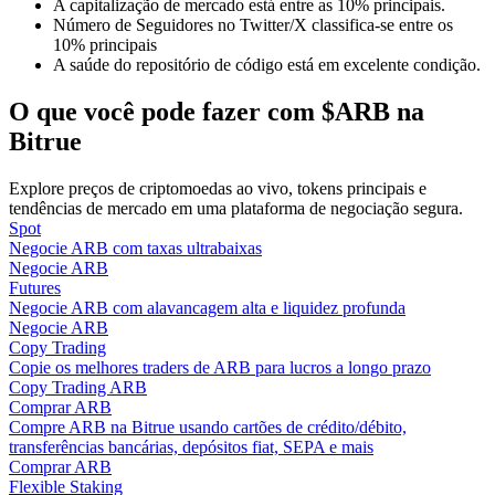
A capitalização de mercado está entre as 10% principais.
Número de Seguidores no Twitter/X classifica-se entre os
10% principais
Guia
A saúde do repositório de código está em excelente condição.
Guia para iniciantes em futuros
O que você pode fazer com $ARB na
Bitrue
Explore preços de criptomoedas ao vivo, tokens principais e
tendências de mercado em uma plataforma de negociação segura.
Spot
Negocie ARB com taxas ultrabaixas
Negocie ARB
Futures
Negocie ARB com alavancagem alta e liquidez profunda
Estratégias de negociação
Negocie ARB
Copy Trading
Aprenda como se manter lucrativo
Copie os melhores traders de ARB para lucros a longo prazo
Copy Trading ARB
Comprar ARB
Compre ARB na Bitrue usando cartões de crédito/débito,
transferências bancárias, depósitos fiat, SEPA e mais
Comprar ARB
Flexible Staking