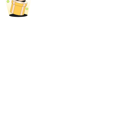
USDT New User Exclusive 10% APR
USDT Flexible Staking | Daily Rewards
BTC New User Exclusive: 6.5% APR
BTC Flexible Staking | Daily Rewards
Mais eventos
Ganhe prêmios e recompensas exclusivas
Centro de recompensas