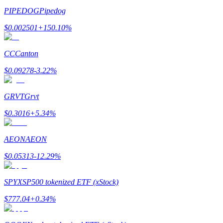
PIPEDOG
Pipedog
$
0.002501
+
150.10
%
CC
Canton
Indicação
$
0.09278
-3.22
%
Convide um amigo para receber recompensas em dinheiro
BTC Welcome Rewards
GRVT
Grvt
$
0.3016
+
5.34
%
AEON
AEON
$
0.05313
-12.29
%
SPYX
SP500 tokenized ETF (xStock)
$
777.04
+
0.34
%
BTC Welcome Rewards