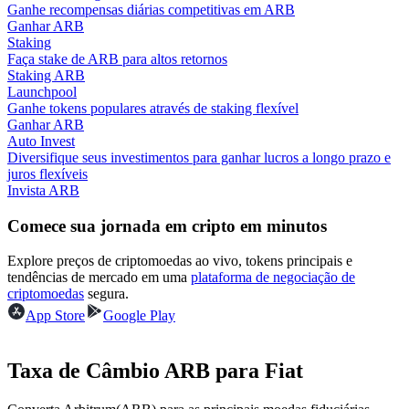
Ganhe recompensas diárias competitivas em ARB
Ganhar ARB
Ganhar
Staking
Faça stake de ARB para altos retornos
Staking ARB
Launchpool
Ganhe tokens populares através de staking flexível
Ganhar ARB
Auto Invest
Diversifique seus investimentos para ganhar lucros a longo prazo e
juros flexíveis
Invista ARB
Comece sua jornada em cripto em minutos
Porquinho poderoso
Ganhe recompensas competitivas diariamente
Explore preços de criptomoedas ao vivo, tokens principais e
tendências de mercado em uma
plataforma de negociação de
criptomoedas
segura.
App Store
Google Play
Taxa de Câmbio ARB para Fiat