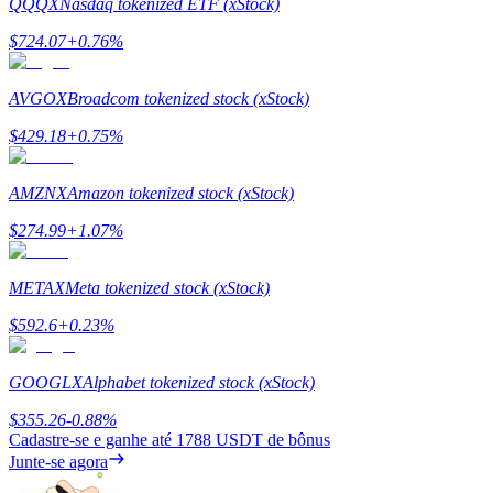
QQQX
Nasdaq tokenized ETF (xStock)
Deposit & Trade BTC to Share 25000 USDT prize pool!
$
724.07
+
0.76
%
AVGOX
Broadcom tokenized stock (xStock)
Deposit CASHCAT & Win
$
429.18
+
0.75
%
Share 500000 CASHCAT prize pool
AMZNX
Amazon tokenized stock (xStock)
$
274.99
+
1.07
%
Exclusive for BitMart Users
Register & Trade to Win 500,000 USDT
METAX
Meta tokenized stock (xStock)
$
592.6
+
0.23
%
Precious Metals Trading Carnival
GOOGLX
Alphabet tokenized stock (xStock)
Trade Gold & Silver · 33,333 USDT Bonus
$
355.26
-0.88
%
Cadastre-se e ganhe até
1788 USDT
de bônus
Junte-se agora