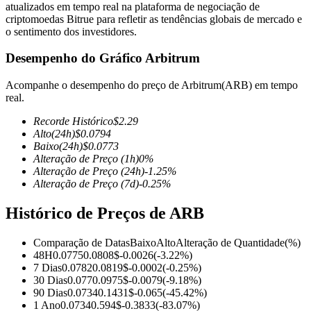
atualizados em tempo real na plataforma de negociação de
criptomoedas Bitrue para refletir as tendências globais de mercado e
o sentimento dos investidores.
Desempenho do Gráfico Arbitrum
Futuros COIN-M
Acompanhe o desempenho do preço de Arbitrum(ARB) em tempo
Futuros de criptomoeda
real.
Recorde Histórico
$
2.29
Alto
(24h)
$
0.0794
TradFi
Baixo
(24h)
$
0.0773
Alteração de Preço
(1h)
0
%
Derivativos de ações, câmbio, metais preciosos e commodities
Alteração de Preço
(24h)
-1.25
%
Alteração de Preço
(7d)
-0.25
%
Histórico de Preços de ARB
Comparação de Datas
Baixo
Alto
Alteração de Quantidade
(%)
48H
0.0775
0.0808
$
-0.0026
(
-3.22
%)
7 Dias
0.0782
0.0819
$
-0.0002
(
-0.25
%)
30 Dias
0.077
0.0975
$
-0.0079
(
-9.18
%)
90 Dias
0.0734
0.1431
$
-0.065
(
-45.42
%)
Futuros de USDC
1 Ano
0.0734
0.594
$
-0.3833
(
-83.07
%)