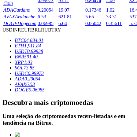
0.99973
95.11
0.86474
5.09
82.
Coin
ADA
Cardano
0.20054
19.07
0.17346
1.02
16.
AVAX
Avalanche
6.53
621.81
5.65
33.31
537
Bloqueios de BTR
DOGE
Dogecoin
0.06985
6.64
0.06042
0.35611
5.7
USD
INR
EUR
BRL
RUB
TRY
Investimentos exclusivos para titulares de BTR
BTC
64,884.01
ETH
1,911.84
USDT
0.99938
BNB
591.40
XRP
1.03
SOL
73.85
USDC
0.99973
ADA
0.20054
AVAX
6.53
DOGE
0.06985
Empréstimos
Descubra mais criptomoedas
Serviço de empréstimo apoiado por criptografia
Uma seleção de criptomoedas recém-listadas e em
tendência na
Bitrue
.