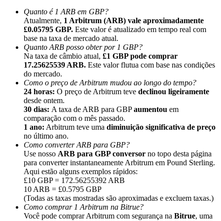
Quanto é 1 ARB em GBP?
Atualmente,
1 Arbitrum (ARB) vale aproximadamente
£0.05795 GBP.
Este valor é atualizado em tempo real com
base na taxa de mercado atual.
Quanto ARB posso obter por 1 GBP?
Na taxa de câmbio atual,
£1 GBP pode comprar
Indicação
17.25625539 ARB.
Este valor flutua com base nas condições
Convide um amigo para receber recompensas em dinheiro
do mercado.
Como o preço de Arbitrum mudou ao longo do tempo?
BTC Welcome Rewards
24 horas:
O preço de Arbitrum teve
declinou ligeiramente
desde ontem.
30 dias:
A taxa de ARB para GBP
aumentou
em
comparação com o mês passado.
1 ano:
Arbitrum teve uma
diminuição significativa de preço
no último ano.
Como converter ARB para GBP?
Use nosso
ARB para GBP conversor
no topo desta página
para converter instantaneamente Arbitrum em Pound Sterling.
Aqui estão alguns exemplos rápidos:
£10 GBP = 172.56255392 ARB
10 ARB = £0.5795 GBP
(Todas as taxas mostradas são aproximadas e excluem taxas.)
Como comprar 1 Arbitrum na Bitrue?
BTC Welcome Rewards
Você pode comprar Arbitrum com segurança na
Bitrue
, uma