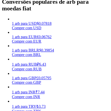
Conversões populares de arb para
moedas fiat
Ganhar
1
arb
para
USD
$
0.07818
Compre com USD
1
arb
para
EUR
€
0.06762
Compre com EUR
1
arb
para
BRL
R$
0.39854
Compre com BRL
Porquinho poderoso
1
arb
para
RUB
₽
6.43
Compre com RUB
Ganhe recompensas competitivas diariamente
1
arb
para
GBP
£
0.05795
Compre com GBP
1
arb
para
INR
₹
7.44
Compre com INR
1
arb
para
TRY
₺
3.73