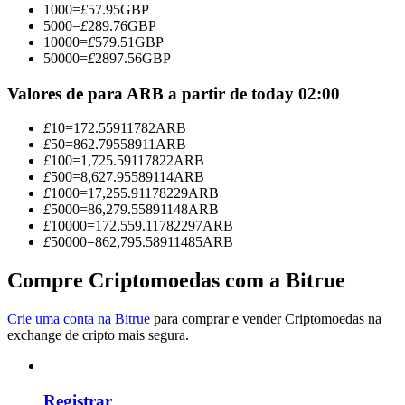
1000
=
£
57.95
GBP
Torne-se um Trader de Cópias
5000
=
£
289.76
GBP
10000
=
£
579.51
GBP
Desfrute da partilha de lucros e comissões de copy trading
50000
=
£
2897.56
GBP
Valores de para ARB a partir de today 02:00
£
10
=
172.55911782
ARB
£
50
=
862.79558911
ARB
£
100
=
1,725.59117822
ARB
£
500
=
8,627.95589114
ARB
£
1000
=
17,255.91178229
ARB
£
5000
=
86,279.55891148
ARB
£
10000
=
172,559.11782297
ARB
Informação
£
50000
=
862,795.58911485
ARB
Análise de big data, incluindo informações comerciais, etc.
Compre Criptomoedas com a Bitrue
Crie uma conta na Bitrue
para comprar e vender Criptomoedas na
exchange de cripto mais segura.
Registrar