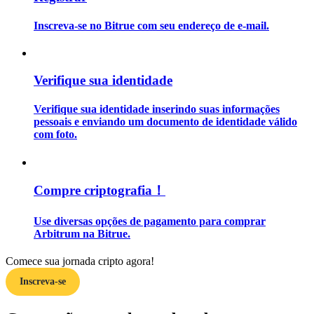
Inscreva-se no Bitrue com seu endereço de e-mail.
Guia
Guia para iniciantes em futuros
Verifique sua identidade
Verifique sua identidade inserindo suas informações
pessoais e enviando um documento de identidade válido
com foto.
Compre criptografia！
Estratégias de negociação
Use diversas opções de pagamento para comprar
Aprenda como se manter lucrativo
Arbitrum na Bitrue.
Comece sua jornada cripto agora!
Inscreva-se