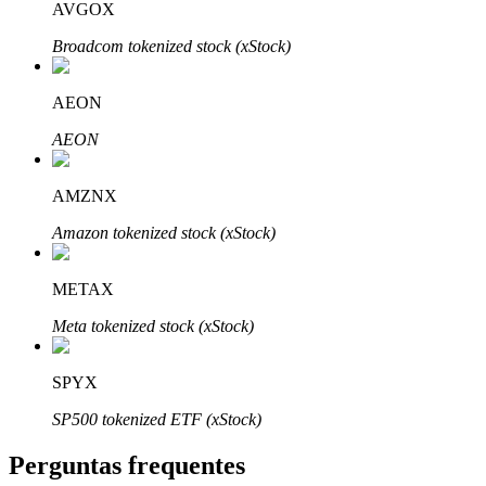
AVGOX
Broadcom tokenized stock (xStock)
AEON
Parceiros Bitrue
AEON
AMZNX
Amazon tokenized stock (xStock)
METAX
Meta tokenized stock (xStock)
Afiliados Bitrue
SPYX
Até 65% de comissões!
SP500 tokenized ETF (xStock)
Perguntas frequentes