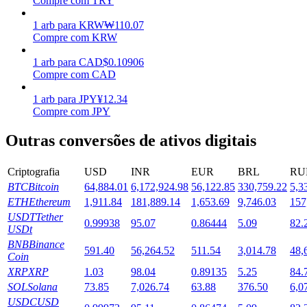
Compre com TRY
Estacamento
1
arb
para
KRW
₩
110.07
Compre com KRW
Altos retornos e acesso instantâneo
1
arb
para
CAD
$
0.10906
Compre com CAD
1
arb
para
JPY
¥
12.34
Compre com JPY
Outras conversões de ativos digitais
Criptografia
USD
INR
EUR
BRL
RU
BTC
Bitcoin
64,884.01
6,172,924.98
56,122.85
330,759.22
5,3
Launchpool
ETH
Ethereum
1,911.84
181,889.14
1,653.69
9,746.03
157
Staking flexível para ganhar tokens populares.
USDT
Tether
0.99938
95.07
0.86444
5.09
82.
USDt
BNB
Binance
591.40
56,264.52
511.54
3,014.78
48,
Coin
XRP
XRP
1.03
98.04
0.89135
5.25
84.
SOL
Solana
73.85
7,026.74
63.88
376.50
6,0
USDC
USD