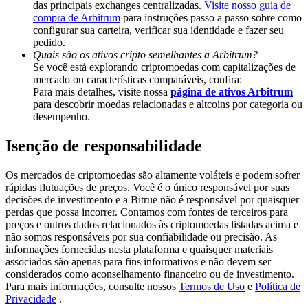
das principais exchanges centralizadas.
Visite nosso guia de
Deposit & Trade BTC to Share 25000 USDT prize pool!
compra de Arbitrum
para instruções passo a passo sobre como
configurar sua carteira, verificar sua identidade e fazer seu
pedido.
Quais são os ativos cripto semelhantes a Arbitrum?
Deposit CASHCAT & Win
Se você está explorando criptomoedas com capitalizações de
mercado ou características comparáveis, confira:
Share 500000 CASHCAT prize pool
Para mais detalhes, visite nossa
página de ativos Arbitrum
para descobrir moedas relacionadas e altcoins por categoria ou
desempenho.
Isenção de responsabilidade
Exclusive for BitMart Users
Register & Trade to Win 500,000 USDT
Os mercados de criptomoedas são altamente voláteis e podem sofrer
rápidas flutuações de preços. Você é o único responsável por suas
decisões de investimento e a Bitrue não é responsável por quaisquer
perdas que possa incorrer. Contamos com fontes de terceiros para
preços e outros dados relacionados às criptomoedas listadas acima e
Precious Metals Trading Carnival
não somos responsáveis por sua confiabilidade ou precisão. As
informações fornecidas nesta plataforma e quaisquer materiais
Trade Gold & Silver · 33,333 USDT Bonus
associados são apenas para fins informativos e não devem ser
considerados como aconselhamento financeiro ou de investimento.
Para mais informações, consulte nossos
Termos de Uso
e
Política de
Privacidade
.