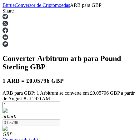
Bitrue
Conversor de Criptomoedas
ARB
para
GBP
Share
Futuros
Converter Arbitrum
arb
para Pound
Sterling
GBP
1 ARB = £0.05796 GBP
ARB para GBP: 1 Arbitrum se converte em £0.05796 GBP a partir
Futuros de USDT
de August 8 at 2:00 AM
Futuros usando USDT como garantia
arb
arb
GBP
Comprar
arb
(
arb
)