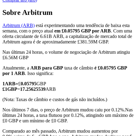
Sobre Arbitrum
Arbitrum (ARB)
está experimentando uma tendência de baixa esta
Futuros COIN-M
semana, com o preço atual
em £0.05795 GBP por ARB
. Com uma
oferta circulante de 6.61B ARB, a capitalização de mercado total de
Futuros de criptomoeda
Arbitrum agora é de aproximadamente £381.59M GBP.
Nas últimas 24 horas, o volume de negociação de Arbitrum atingiu
£6.56M GBP
TradFi
Atualmente, a
ARB para GBP
taxa de câmbio
é £0.05795 GBP
Derivativos de ações, câmbio, metais preciosos e commodities
por 1 ARB
. Isso significa:
1
ARB
=
£
0.05795
GBP
£
1
GBP
=
17.25625539
ARB
(Nota: Taxas de câmbio e custos de gás não incluídos.)
Nos últimos 7 dias, o preço de Arbitrum mudou caiu por 0.12%.
Nas
últimas 24 horas, a taxa flutuou por 0.12%, atingindo um máximo de
£0 GBP e um mínimo de £0 GBP.
Comparado ao mês passado, Arbitrum mudou aumentou por
Futuros de USDC