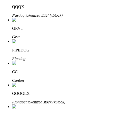
QQQX
Nasdaq tokenized ETF (xStock)
Investimento Automático
GRVT
Obtenha lucro a longo prazo e interesses flexíveis
Grvt
PIPEDOG
Pipedog
CC
Canton
Aprenda a apostar
Aprenda como ganhar renda passiva
GOOGLX
Bitrue
AI
Alphabet tokenized stock (xStock)