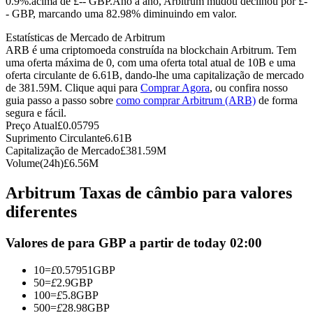
0.9%.acima de £-- GBP.
Ano a ano, Arbitrum mudou declinou por £-
- GBP, marcando uma 82.98% diminuindo em valor.
Futuros usando USDC como garantia
Estatísticas de Mercado de Arbitrum
ARB é uma criptomoeda construída na blockchain Arbitrum. Tem
uma oferta máxima de 0, com uma oferta total atual de 10B e uma
oferta circulante de 6.61B, dando-lhe uma capitalização de mercado
de 381.59M. Clique aqui para
Comprar Agora
, ou confira nosso
guia passo a passo sobre
como comprar Arbitrum (ARB)
de forma
segura e fácil.
Preço Atual
£
0.05795
Suprimento Circulante
6.61B
Capitalização de Mercado
£
381.59M
Copiar Trading
Volume(24h)
£
6.56M
Junte-se aos principais traders
Arbitrum Taxas de câmbio para valores
diferentes
Valores de para GBP a partir de today 02:00
10
=
£
0.57951
GBP
50
=
£
2.9
GBP
100
=
£
5.8
GBP
500
=
£
28.98
GBP