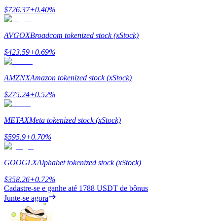
Deposit & Trade BTC to Share 25000 USDT prize pool!
$
726.37
+
0.40
%
AVGOX
Broadcom tokenized stock (xStock)
Deposit CASHCAT & Win
$
423.59
+
0.69
%
Share 500000 CASHCAT prize pool
AMZNX
Amazon tokenized stock (xStock)
$
275.24
+
0.52
%
Exclusive for BitMart Users
METAX
Meta tokenized stock (xStock)
Register & Trade to Win 500,000 USDT
$
595.9
+
0.70
%
GOOGLX
Alphabet tokenized stock (xStock)
Precious Metals Trading Carnival
$
358.26
+
0.72
%
Trade Gold & Silver · 33,333 USDT Bonus
Cadastre-se e ganhe até
1788 USDT
de bônus
Junte-se agora