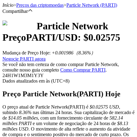
Início
>
Preços das criptomoedas
>
Particle Network
(PARTI)
Compartilhar
Particle Network
Futuros
Preço
PARTI
/USD: $
0.02575
Mudança de Preço Hoje
:
+0.001986
（
8.36
%）
Negocie PARTI agora
Se você não tem certeza de como comprar Particle Network,
consulte nosso guia completo
Como Comprar PARTI
.
24H
1W
1M
3M
1Y
3Y
Dados atualizados em às (UTC+8)
Futuros de USDT
Preço Particle Network(PARTI) Hoje
Futuros usando USDT como garantia
O preço atual de Particle Network(PARTI) é
$0.02575 USD
,
subindo
8.36%
nas últimas 24 horas. Sua capitalização de mercado é
de
$14.05 milhões
, com um fornecimento circulante de
582.14
milhões PARTI
e um volume de negociação de 24 horas de
$8.13
milhões USD
. O movimento de alta reflete o aumento da atividade
de compra e o sentimento positivo do mercado de curto prazo. Os