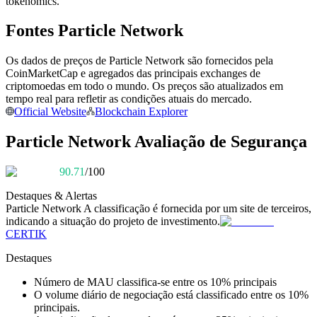
tokenomics.
Torne-se um Trader de Cópias
Fontes Particle Network
Desfrute da partilha de lucros e comissões de copy trading
Os dados de preços de Particle Network são fornecidos pela
CoinMarketCap e agregados das principais exchanges de
criptomoedas em todo o mundo. Os preços são atualizados em
tempo real para refletir as condições atuais do mercado.
Official Website
Blockchain Explorer
Particle Network Avaliação de Segurança
90.71
/100
Informação
Destaques & Alertas
Análise de big data, incluindo informações comerciais, etc.
Particle Network
A classificação é fornecida por um site de terceiros,
indicando a situação do projeto de investimento.
CERTIK
Destaques
Número de MAU classifica-se entre os 10% principais
O volume diário de negociação está classificado entre os 10%
principais.