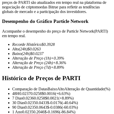
preços de PARTI são atualizados em tempo real na plataforma de
negociação de criptomoedas Bitrue para refletir as tendências
globais de mercado e a participação dos investidores.
Desempenho do Gráfico Particle Network
Futuros COIN-M
Acompanhe o desempenho do preço de Particle Network(PARTI)
Futuros de criptomoeda
em tempo real.
Recorde Histórico
$
0.3928
Alto
(24h)
$
0.0263
TradFi
Baixo
(24h)
$
0.0237
Alteração de Preço
(1h)
+
0.39
%
Derivativos de ações, câmbio, metais preciosos e commodities
Alteração de Preço
(24h)
+
8.36
%
Alteração de Preço
(7d)
+
8.89
%
Histórico de Preços de PARTI
Comparação de Datas
Baixo
Alto
Alteração de Quantidade
(%)
48H
0.0237
0.0258
$
0.0016
(
+
6.63
%)
7 Dias
0.0236
0.0258
$
0.0021
(
+
8.89
%)
30 Dias
0.0235
0.0433
$
-0.0176
(
-40.64
%)
90 Dias
0.0235
0.0643
$
-0.0386
(
-60.03
%)
Futuros de USDC
1 Ano
0.0235
0.2046
$
-0.1696
(
-86.84
%)