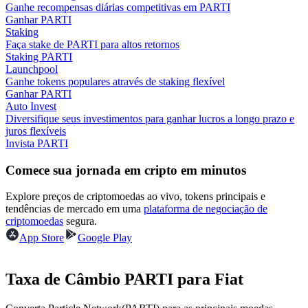
Ganhe recompensas diárias competitivas em PARTI
Ganhar PARTI
Ganhar
Staking
Faça stake de PARTI para altos retornos
Staking PARTI
Launchpool
Ganhe tokens populares através de staking flexível
Ganhar PARTI
Auto Invest
Diversifique seus investimentos para ganhar lucros a longo prazo e
juros flexíveis
Invista PARTI
Comece sua jornada em cripto em minutos
Porquinho poderoso
Ganhe recompensas competitivas diariamente
Explore preços de criptomoedas ao vivo, tokens principais e
tendências de mercado em uma
plataforma de negociação de
criptomoedas
segura.
App Store
Google Play
Taxa de Câmbio PARTI para Fiat