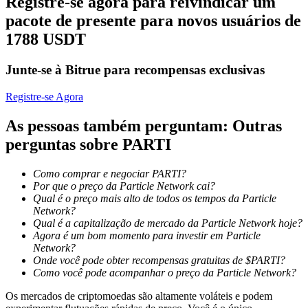
Registre-se agora para reivindicar um
pacote de presente para novos usuários de
1788 USDT
Bloqueios de BTR
Investimentos exclusivos para titulares de BTR
Junte-se à Bitrue para recompensas exclusivas
Registre-se Agora
As pessoas também perguntam: Outras
perguntas sobre PARTI
Como comprar e negociar PARTI?
Por que o preço da Particle Network cai?
Qual é o preço mais alto de todos os tempos da Particle
Empréstimos
Network?
Qual é a capitalização de mercado da Particle Network hoje?
Serviço de empréstimo apoiado por criptografia
Agora é um bom momento para investir em Particle
Network?
Onde você pode obter recompensas gratuitas de $PARTI?
Como você pode acompanhar o preço da Particle Network?
Os mercados de criptomoedas são altamente voláteis e podem