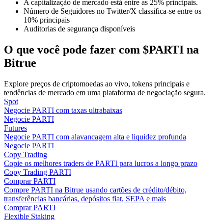
A capitalização de mercado está entre as 25% principais.
Número de Seguidores no Twitter/X classifica-se entre os
10% principais
Guia
Auditorias de segurança disponíveis
Guia para iniciantes em futuros
O que você pode fazer com $PARTI na
Bitrue
Explore preços de criptomoedas ao vivo, tokens principais e
tendências de mercado em uma plataforma de negociação segura.
Spot
Negocie PARTI com taxas ultrabaixas
Negocie PARTI
Futures
Negocie PARTI com alavancagem alta e liquidez profunda
Estratégias de negociação
Negocie PARTI
Copy Trading
Aprenda como se manter lucrativo
Copie os melhores traders de PARTI para lucros a longo prazo
Copy Trading PARTI
Comprar PARTI
Compre PARTI na Bitrue usando cartões de crédito/débito,
transferências bancárias, depósitos fiat, SEPA e mais
Comprar PARTI
Flexible Staking