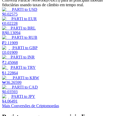
Converta Particle Network(PARTI) para as principais moedas
fiduciárias usando taxas de câmbio em tempo real.
Estacamento
PARTI
to
USD
$
0.02575
Altos retornos e acesso instantâneo
PARTI
to
EUR
€
0.02228
PARTI
to
BRL
R$
0.13094
PARTI
to
RUB
₽
2.11909
PARTI
to
GBP
£
0.01909
PARTI
to
INR
₹
2.45068
PARTI
to
TRY
Launchpool
₺
1.22864
PARTI
to
KRW
Staking flexível para ganhar tokens populares.
₩
36.26599
PARTI
to
CAD
$
0.03593
PARTI
to
JPY
¥
4.06491
Mais Conversões de Criptomoedas