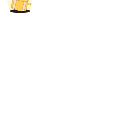
USDT New User Exclusive 10% APR
USDT Flexible Staking | Daily Rewards
BTC New User Exclusive: 6.5% APR
BTC Flexible Staking | Daily Rewards
Mais eventos
Ganhe prêmios e recompensas exclusivas
Centro de recompensas