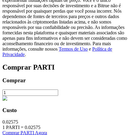
experimentar flutuações rápidas de preço. Você é o único
responsável por suas decisões de investimento e a Bitrue não é
responsável por quaisquer perdas que você possa incorrer. Nós
dependemos de fontes de terceiros para preços e outros dados
relacionados às criptomoedas listadas acima, e não somos
responsáveis por sua confiabilidade ou precisão. As informações
Investimento Automático
fornecidas nesta plataforma e quaisquer materiais associados são
Obtenha lucro a longo prazo e interesses flexíveis
apenas para fins informativos e não devem ser consideradas como
aconselhamento financeiro ou de investimento. Para mais
informações, consulte nossos
Termos de Uso
e
Política de
Privacidade
.
Comprar
PARTI
Comprar
Aprenda a apostar
Custo
Aprenda como ganhar renda passiva
Bitrue
AI
0.02575
1
PARTI
=
0.02575
Comprar PARTI Agora