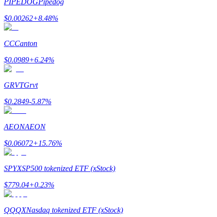
PIPEDOG
Pipedog
$
0.00262
+
8.48
%
CC
Canton
Indicação
$
0.0989
+
6.24
%
Convide um amigo para receber recompensas em dinheiro
GRVT
Grvt
BTC Welcome Rewards
$
0.2849
-5.87
%
AEON
AEON
$
0.06072
+
15.76
%
SPYX
SP500 tokenized ETF (xStock)
$
779.04
+
0.23
%
BTC Welcome Rewards
QQQX
Nasdaq tokenized ETF (xStock)