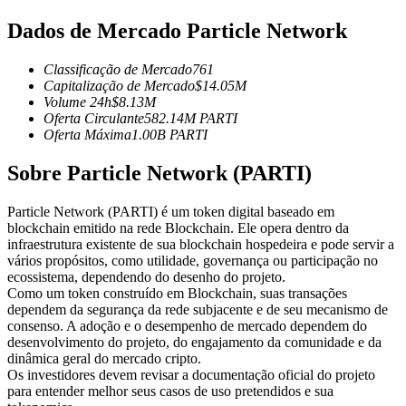
Futuros usando USDC como garantia
Dados de Mercado Particle Network
Classificação de Mercado
761
Capitalização de Mercado
$
14.05M
Volume 24h
$
8.13M
Oferta Circulante
582.14M
PARTI
Oferta Máxima
1.00B
PARTI
Sobre Particle Network (PARTI)
Copiar Trading
Particle Network (PARTI) é um token digital baseado em
blockchain emitido na rede Blockchain. Ele opera dentro da
Junte-se aos principais traders
infraestrutura existente de sua blockchain hospedeira e pode servir a
vários propósitos, como utilidade, governança ou participação no
ecossistema, dependendo do desenho do projeto.
Como um token construído em Blockchain, suas transações
dependem da segurança da rede subjacente e de seu mecanismo de
consenso. A adoção e o desempenho de mercado dependem do
desenvolvimento do projeto, do engajamento da comunidade e da
dinâmica geral do mercado cripto.
Os investidores devem revisar a documentação oficial do projeto
para entender melhor seus casos de uso pretendidos e sua