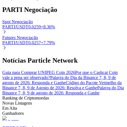
PARTI
Negociação
Spot Negociação
PARTI/USDT
0.0259
+
8.36
%
Parceiros Bitrue
Futures Negociação
PARTI/USDT
0.0257
+
7.79
%
Notícias Particle Network
Guia para Comprar UNIPEG Coin 2026
Por que o Cashcat Coin
vale a pena ser observado?
Palavra do Dia da Binance 7, 8, 9 de
agosto de 2026: Responda e Ganhe
Código do Pacote Vermelho da
Binance 7, 8, 9 de Agosto de 2026: Resolva e Ganhe
Palavra do Dia
Afiliados Bitrue
Binance 7, 8, 9 de agosto de 2026: Responda e Ganhe
Ranking de Criptomoedas
Até 65% de comissões!
Novas Listagens
Em Alta
Ganhadores