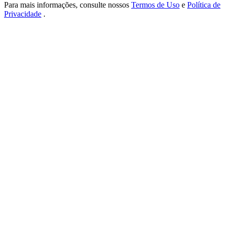
USDT New User Exclusive 10% APR
Para mais informações, consulte nossos
Termos de Uso
e
Política de
Privacidade
.
USDT Flexible Staking | Daily Rewards
BTC New User Exclusive: 6.5% APR
BTC Flexible Staking | Daily Rewards
Mais eventos
Ganhe prêmios e recompensas exclusivas
Centro de recompensas