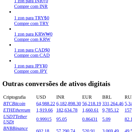
1
zon
para
INR
₹
0
Compre com INR
Estacamento
1
zon
para
TRY
₺
0
Altos retornos e acesso instantâneo
Compre com TRY
1
zon
para
KRW
₩
0
Compre com KRW
1
zon
para
CAD
$
0
Compre com CAD
1
zon
para
JPY
¥
0
Compre com JPY
Launchpool
Outras conversões de ativos digitais
Staking flexível para ganhar tokens populares.
Criptografia
USD
INR
EUR
BRL
RU
BTC
Bitcoin
64,988.22
6,182,898.30
56,218.19
331,264.46
5,3
ETH
Ethereum
1,919.66
182,634.78
1,660.61
9,785.12
157
USDT
Tether
0.99915
95.05
0.86431
5.09
82.
USDt
BNB
Binance
602.18
57,290.74
520.91
3,069.49
49,