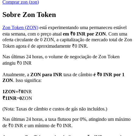
Comprar
zon
(
zon
)
Sobre Zon Token
Zon Token (ZON)
está experimentando uma permaneceu estável
Futuros COIN-M
esta semana, com o preço atual
em ₹0 INR por ZON
. Com uma
Futuros de criptomoeda
oferta circulante de 0 ZON, a capitalização de mercado total de Zon
Token agora é de aproximadamente ₹0 INR.
Nas últimas 24 horas, o volume de negociação de Zon Token
TradFi
atingiu ₹0 INR
Derivativos de ações, câmbio, metais preciosos e commodities
Atualmente, a
ZON para INR
taxa de câmbio
é ₹0 INR por 1
ZON
. Isso significa:
1
ZON
=
₹
0
INR
₹
1
INR
=
0
ZON
(Nota: Taxas de câmbio e custos de gás não incluídos.)
Nas últimas 24 horas, a taxa flutuou por 0%, atingindo um máximo
de ₹0 INR e um mínimo de ₹0 INR.
Futuros de USDC