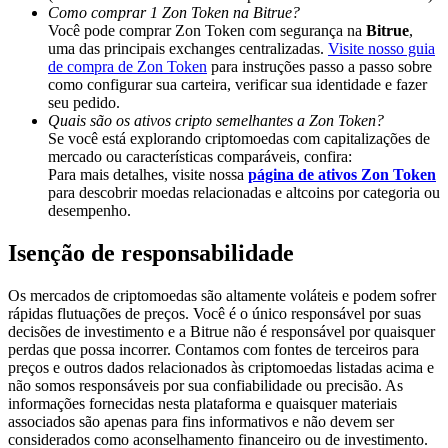
Deposit & Trade BTC to Share 25000 USDT prize pool!
Como comprar 1 Zon Token na Bitrue?
Você pode comprar Zon Token com segurança na
Bitrue
,
uma das principais exchanges centralizadas.
Visite nosso guia
de compra de Zon Token
para instruções passo a passo sobre
como configurar sua carteira, verificar sua identidade e fazer
Deposit CASHCAT & Win
seu pedido.
Quais são os ativos cripto semelhantes a Zon Token?
Share 500000 CASHCAT prize pool
Se você está explorando criptomoedas com capitalizações de
mercado ou características comparáveis, confira:
Para mais detalhes, visite nossa
página de ativos Zon Token
para descobrir moedas relacionadas e altcoins por categoria ou
desempenho.
Exclusive for BitMart Users
Register & Trade to Win 500,000 USDT
Isenção de responsabilidade
Os mercados de criptomoedas são altamente voláteis e podem sofrer
rápidas flutuações de preços. Você é o único responsável por suas
decisões de investimento e a Bitrue não é responsável por quaisquer
Precious Metals Trading Carnival
perdas que possa incorrer. Contamos com fontes de terceiros para
preços e outros dados relacionados às criptomoedas listadas acima e
Trade Gold & Silver · 33,333 USDT Bonus
não somos responsáveis por sua confiabilidade ou precisão. As
informações fornecidas nesta plataforma e quaisquer materiais
associados são apenas para fins informativos e não devem ser
considerados como aconselhamento financeiro ou de investimento.