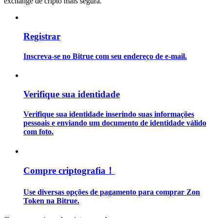
exchange de cripto mais segura.
Guia
Registrar
Guia para iniciantes em futuros
Inscreva-se no Bitrue com seu endereço de e-mail.
Verifique sua identidade
Verifique sua identidade inserindo suas informações
pessoais e enviando um documento de identidade válido
com foto.
Estratégias de negociação
Aprenda como se manter lucrativo
Compre criptografia！
Use diversas opções de pagamento para comprar Zon
Token na Bitrue.