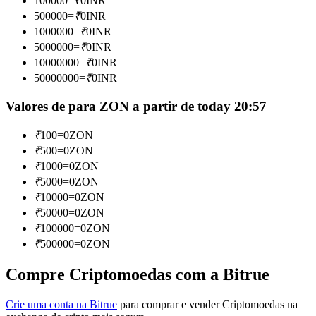
100000
=
₹
0
INR
Torne-se um Trader de Cópias
500000
=
₹
0
INR
1000000
=
₹
0
INR
Desfrute da partilha de lucros e comissões de copy trading
5000000
=
₹
0
INR
10000000
=
₹
0
INR
50000000
=
₹
0
INR
Valores de para ZON a partir de today 20:57
₹
100
=
0
ZON
₹
500
=
0
ZON
₹
1000
=
0
ZON
Informação
₹
5000
=
0
ZON
₹
10000
=
0
ZON
Análise de big data, incluindo informações comerciais, etc.
₹
50000
=
0
ZON
₹
100000
=
0
ZON
₹
500000
=
0
ZON
Compre Criptomoedas com a Bitrue
Crie uma conta na Bitrue
para comprar e vender Criptomoedas na