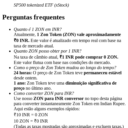
SP500 tokenized ETF (xStock)
Perguntas frequentes
Quanto é 1 ZON em INR?
Indicação
Atualmente,
1 Zon Token (ZON) vale aproximadamente
₹0 INR.
Este valor é atualizado em tempo real com base na
Convide um amigo para receber recompensas em dinheiro
taxa de mercado atual.
Quanto ZON posso obter por 1 INR?
BTC Welcome Rewards
Na taxa de câmbio atual,
₹1 INR pode comprar 0 ZON.
Este valor flutua com base nas condições do mercado.
Como o preço de Zon Token mudou ao longo do tempo?
24 horas:
O preço de Zon Token teve
permaneceu estável
desde ontem.
1 ano:
Zon Token teve uma
diminuição significativa de
preço
no último ano.
Como converter ZON para INR?
Use nosso
ZON para INR conversor
no topo desta página
para converter instantaneamente Zon Token em Indian Rupee.
Aqui estão alguns exemplos rápidos:
₹10 INR = 0 ZON
BTC Welcome Rewards
10 ZON = ₹0 INR
(Todas as taxas mostradas são aproximadas e excluem taxas.)