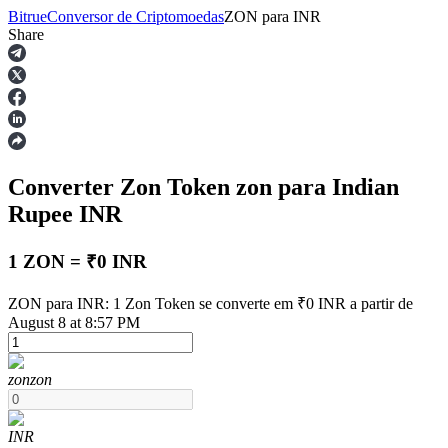
Bitrue
Conversor de Criptomoedas
ZON
para
INR
Share
Futuros
Converter Zon Token
zon
para Indian
Rupee
INR
1 ZON = ₹0 INR
Futuros de USDT
ZON para INR: 1 Zon Token se converte em ₹0 INR a partir de
August 8 at 8:57 PM
Futuros usando USDT como garantia
zon
zon
INR