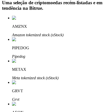
Uma seleção de criptomoedas recém-listadas e em
tendência na
Bitrue
.
Investimento Automático
AMZNX
Obtenha lucro a longo prazo e interesses flexíveis
Amazon tokenized stock (xStock)
PIPEDOG
Pipedog
METAX
Meta tokenized stock (xStock)
Aprenda a apostar
Aprenda como ganhar renda passiva
GRVT
Bitrue
AI
Grvt