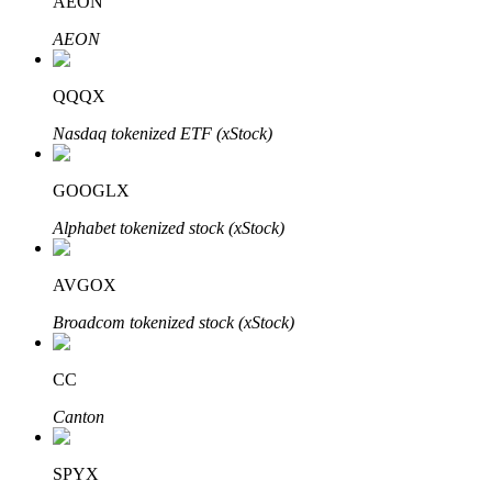
AEON
AEON
QQQX
Parceiros Bitrue
Nasdaq tokenized ETF (xStock)
GOOGLX
Alphabet tokenized stock (xStock)
AVGOX
Broadcom tokenized stock (xStock)
Afiliados Bitrue
CC
Até 65% de comissões!
Canton
SPYX