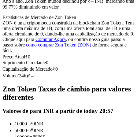
Ano a ano, Zon Token mudou declinou por ₹-- INR, marcando uma
Futuros usando USDC como garantia
99.77% diminuindo em valor.
Estatísticas de Mercado de Zon Token
ZON é uma criptomoeda construída na blockchain Zon Token. Tem
uma oferta máxima de 1B, com uma oferta total atual de 1B e uma
oferta circulante de 0, dando-lhe uma capitalização de mercado de 0.
Clique aqui para
Comprar Agora
, ou confira nosso guia passo a
passo sobre
como comprar Zon Token (ZON)
de forma segura e
fácil.
Preço Atual
₹
0
Suprimento Circulante
0
Copiar Trading
Capitalização de Mercado
₹
0
Volume(24h)
₹
--
Junte-se aos principais traders
Zon Token Taxas de câmbio para valores
diferentes
Valores de para INR a partir de today 20:57
10000
=
₹
0
INR
50000
=
₹
0
INR