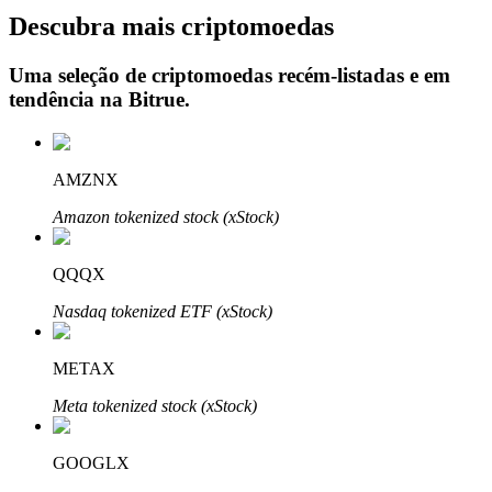
Descubra mais criptomoedas
Uma seleção de criptomoedas recém-listadas e em
tendência na
Bitrue
.
Investimento Automático
Obtenha lucro a longo prazo e interesses flexíveis
AMZNX
Amazon tokenized stock (xStock)
QQQX
Nasdaq tokenized ETF (xStock)
Aprenda a apostar
METAX
Aprenda como ganhar renda passiva
Meta tokenized stock (xStock)
Bitrue
AI
GOOGLX