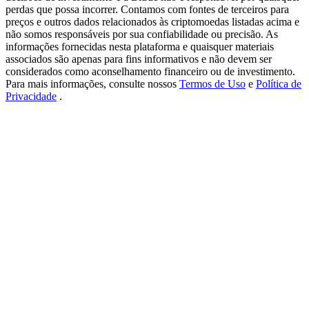
USDT New User Exclusive 10% APR
perdas que possa incorrer. Contamos com fontes de terceiros para
preços e outros dados relacionados às criptomoedas listadas acima e
USDT Flexible Staking | Daily Rewards
não somos responsáveis por sua confiabilidade ou precisão. As
informações fornecidas nesta plataforma e quaisquer materiais
associados são apenas para fins informativos e não devem ser
considerados como aconselhamento financeiro ou de investimento.
Para mais informações, consulte nossos
Termos de Uso
e
Política de
BTC New User Exclusive: 6.5% APR
Privacidade
.
BTC Flexible Staking | Daily Rewards
Mais eventos
Ganhe prêmios e recompensas exclusivas
Centro de recompensas