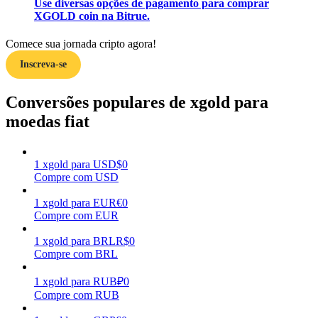
Use diversas opções de pagamento para comprar
XGOLD coin na Bitrue.
Ganhar
Comece sua jornada cripto agora!
Inscreva-se
Conversões populares de xgold para
moedas fiat
1
xgold
para
USD
$
0
Porquinho poderoso
Compre com USD
Ganhe recompensas competitivas diariamente
1
xgold
para
EUR
€
0
Compre com EUR
1
xgold
para
BRL
R$
0
Compre com BRL
1
xgold
para
RUB
₽
0
Compre com RUB