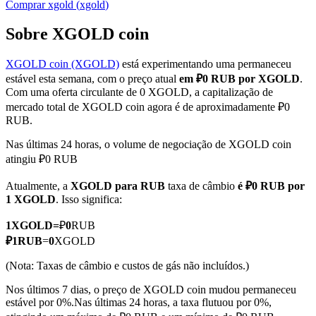
Comprar
xgold
(
xgold
)
Sobre XGOLD coin
XGOLD coin (XGOLD)
está experimentando uma permaneceu
Futuros COIN-M
estável esta semana, com o preço atual
em ₽0 RUB por XGOLD
.
Futuros de criptomoeda
Com uma oferta circulante de 0 XGOLD, a capitalização de
mercado total de XGOLD coin agora é de aproximadamente ₽0
RUB.
TradFi
Nas últimas 24 horas, o volume de negociação de XGOLD coin
atingiu ₽0 RUB
Derivativos de ações, câmbio, metais preciosos e commodities
Atualmente, a
XGOLD para RUB
taxa de câmbio
é ₽0 RUB por
1 XGOLD
. Isso significa:
1
XGOLD
=
₽
0
RUB
₽
1
RUB
=
0
XGOLD
(Nota: Taxas de câmbio e custos de gás não incluídos.)
Nos últimos 7 dias, o preço de XGOLD coin mudou permaneceu
estável por 0%.
Nas últimas 24 horas, a taxa flutuou por 0%,
Futuros de USDC