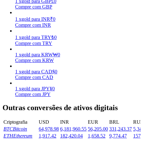
1
xgold
para
GBP
£
0
Compre com GBP
Estacamento
1
xgold
para
INR
₹
0
Altos retornos e acesso instantâneo
Compre com INR
1
xgold
para
TRY
₺
0
Compre com TRY
1
xgold
para
KRW
₩
0
Compre com KRW
1
xgold
para
CAD
$
0
Compre com CAD
Launchpool
1
xgold
para
JPY
¥
0
Compre com JPY
Staking flexível para ganhar tokens populares.
Outras conversões de ativos digitais
Criptografia
USD
INR
EUR
BRL
RU
BTC
Bitcoin
64,978.98
6,181,960.55
56,205.00
331,243.37
5,3
ETH
Ethereum
1,917.42
182,420.04
1,658.52
9,774.47
157