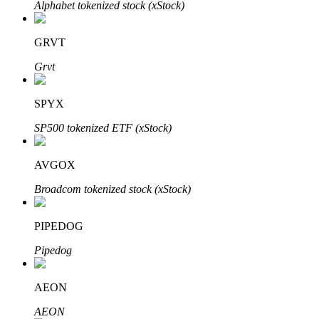
Alphabet tokenized stock (xStock)
GRVT
Grvt
Parceiros Bitrue
SPYX
SP500 tokenized ETF (xStock)
AVGOX
Broadcom tokenized stock (xStock)
PIPEDOG
Afiliados Bitrue
Pipedog
Até 65% de comissões!
AEON
AEON