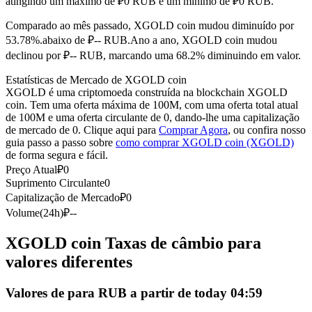
atingindo um máximo de ₽0 RUB e um mínimo de ₽0 RUB.
Futuros usando USDC como garantia
Comparado ao mês passado, XGOLD coin mudou diminuído por
53.78%.abaixo de ₽-- RUB.
Ano a ano, XGOLD coin mudou
declinou por ₽-- RUB, marcando uma 68.2% diminuindo em valor.
Estatísticas de Mercado de XGOLD coin
XGOLD é uma criptomoeda construída na blockchain XGOLD
coin. Tem uma oferta máxima de 100M, com uma oferta total atual
de 100M e uma oferta circulante de 0, dando-lhe uma capitalização
de mercado de 0. Clique aqui para
Comprar Agora
, ou confira nosso
guia passo a passo sobre
como comprar XGOLD coin (XGOLD)
de forma segura e fácil.
Copiar Trading
Preço Atual
₽
0
Junte-se aos principais traders
Suprimento Circulante
0
Capitalização de Mercado
₽
0
Volume(24h)
₽
--
XGOLD coin Taxas de câmbio para
valores diferentes
Valores de para RUB a partir de today 04:59