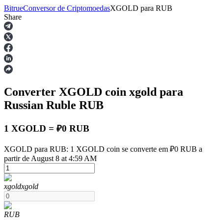
Bitrue
Conversor de Criptomoedas
XGOLD
para
RUB
Share
Futuros
Converter XGOLD coin
xgold
para
Russian Ruble
RUB
1 XGOLD = ₽0 RUB
Futuros de USDT
XGOLD para RUB: 1 XGOLD coin se converte em ₽0 RUB a
partir de August 8 at 4:59 AM
Futuros usando USDT como garantia
xgold
xgold
RUB