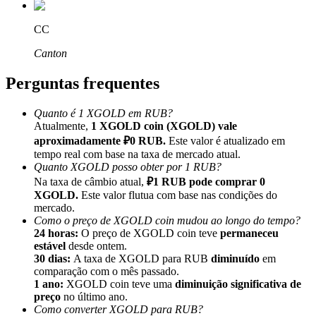
CC
Canton
Perguntas frequentes
Indicação
Convide um amigo para receber recompensas em dinheiro
Quanto é 1 XGOLD em RUB?
Atualmente,
1 XGOLD coin (XGOLD) vale
BTC Welcome Rewards
aproximadamente ₽0 RUB.
Este valor é atualizado em
tempo real com base na taxa de mercado atual.
Quanto XGOLD posso obter por 1 RUB?
Na taxa de câmbio atual,
₽1 RUB pode comprar 0
XGOLD.
Este valor flutua com base nas condições do
mercado.
Como o preço de XGOLD coin mudou ao longo do tempo?
24 horas:
O preço de XGOLD coin teve
permaneceu
estável
desde ontem.
30 dias:
A taxa de XGOLD para RUB
diminuído
em
comparação com o mês passado.
1 ano:
XGOLD coin teve uma
diminuição significativa de
preço
no último ano.
BTC Welcome Rewards
Como converter XGOLD para RUB?