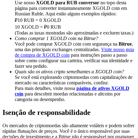
Deposit & Trade BTC to Share 25000 USDT prize pool!
Use nosso
XGOLD para RUB conversor
no topo desta
página para converter instantaneamente XGOLD coin em
Russian Ruble. Aqui estão alguns exemplos rápidos:
₽10 RUB = 0 XGOLD
10 XGOLD = ₽0 RUB
Deposit CASHCAT & Win
(Todas as taxas mostradas são aproximadas e excluem taxas.)
Como comprar 1 XGOLD coin na Bitrue?
Share 500000 CASHCAT prize pool
Você pode comprar XGOLD coin com segurança na
Bitrue
,
uma das principais exchanges centralizadas.
Visite nosso guia
de compra de XGOLD coin
para instruções passo a passo
sobre como configurar sua carteira, verificar sua identidade e
Exclusive for BitMart Users
fazer seu pedido.
Quais são os ativos cripto semelhantes a XGOLD coin?
Register & Trade to Win 500,000 USDT
Se você está explorando criptomoedas com capitalizações de
mercado ou características comparáveis, confira:
Para mais detalhes, visite nossa
página de ativos XGOLD
coin
para descobrir moedas relacionadas e altcoins por
categoria ou desempenho.
Precious Metals Trading Carnival
Isenção de responsabilidade
Trade Gold & Silver · 33,333 USDT Bonus
Os mercados de criptomoedas são altamente voláteis e podem sofrer
rápidas flutuações de preços. Você é o único responsável por suas
decisões de investimento e a Bitrue não é responsável por quaisquer