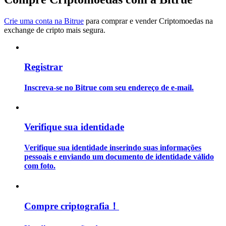
Crie uma conta na Bitrue
para comprar e vender Criptomoedas na
Guia
exchange de cripto mais segura.
Guia para iniciantes em futuros
Registrar
Inscreva-se no Bitrue com seu endereço de e-mail.
Verifique sua identidade
Estratégias de negociação
Verifique sua identidade inserindo suas informações
pessoais e enviando um documento de identidade válido
Aprenda como se manter lucrativo
com foto.
Compre criptografia！