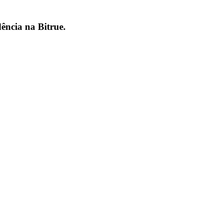
dência na
Bitrue
.