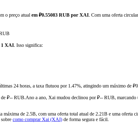
om o preço atual
em ₽0.55083 RUB por XAI
. Com uma oferta circula
M RUB
 1 XAI
. Isso significa:
últimas 24 horas, a taxa flutuou por 1.47%, atingindo um máximo d
 de ₽-- RUB.
Ano a ano, Xai mudou declinou por ₽-- RUB, marcando 
 máxima de 2.5B, com uma oferta total atual de 2.21B e uma oferta ci
o sobre
como comprar Xai (XAI)
de forma segura e fácil.