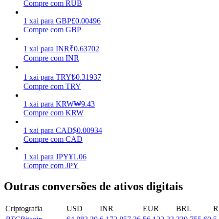
Compre com RUB
Ganhar
1
xai
para
GBP
£
0.00496
Compre com GBP
1
xai
para
INR
₹
0.63702
Compre com INR
1
xai
para
TRY
₺
0.31937
Compre com TRY
1
xai
para
KRW
₩
9.43
Compre com KRW
Porquinho poderoso
1
xai
para
CAD
$
0.00934
Ganhe recompensas competitivas diariamente
Compre com CAD
1
xai
para
JPY
¥
1.06
Compre com JPY
Outras conversões de ativos digitais
Criptografia
USD
INR
EUR
BRL
R