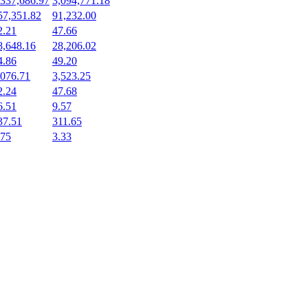
,337,686.97
3,094,771.18
57,351.82
91,232.00
2.21
47.66
8,648.16
28,206.02
4.86
49.20
,076.71
3,523.25
2.24
47.68
6.51
9.57
37.51
311.65
.75
3.33