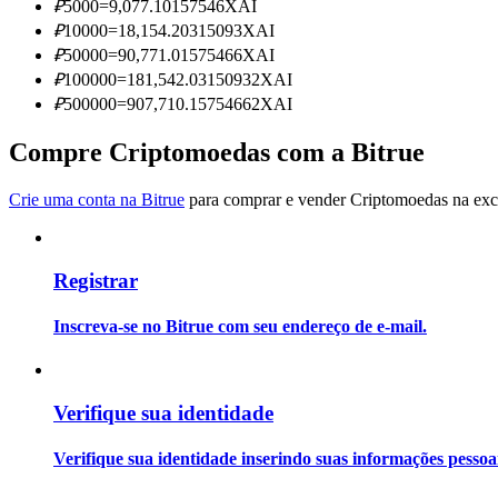
₽
5000
=
9,077.10157546
XAI
Torne-se um Trader de Cópias
₽
10000
=
18,154.20315093
XAI
Desfrute da partilha de lucros e comissões de copy trading
₽
50000
=
90,771.01575466
XAI
₽
100000
=
181,542.03150932
XAI
₽
500000
=
907,710.15754662
XAI
Compre Criptomoedas com a Bitrue
Crie uma conta na Bitrue
para comprar e vender Criptomoedas na exch
Registrar
Informação
Análise de big data, incluindo informações comerciais, etc.
Inscreva-se no Bitrue com seu endereço de e-mail.
Verifique sua identidade
Verifique sua identidade inserindo suas informações pesso