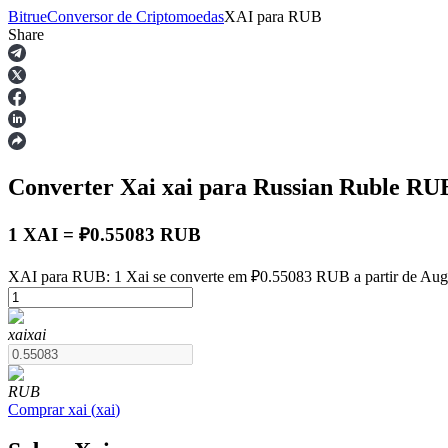
Bitrue
Conversor de Criptomoedas
XAI
para
RUB
Share
Futuros
Converter Xai
xai
para Russian Ruble
RU
1 XAI = ₽0.55083 RUB
XAI para RUB: 1 Xai se converte em ₽0.55083 RUB a partir de Aug
Futuros de USDT
xai
xai
Futuros usando USDT como garantia
RUB
Comprar
xai
(
xai
)