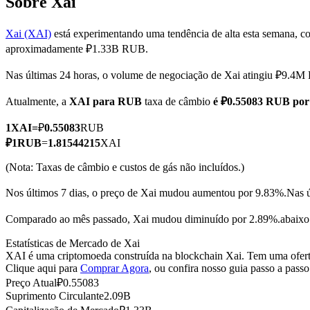
Sobre Xai
Xai (XAI)
está experimentando uma tendência de alta esta semana, c
aproximadamente ₽1.33B RUB.
Futuros COIN-M
Nas últimas 24 horas, o volume de negociação de Xai atingiu ₽9.4
Futuros de criptomoeda
Atualmente, a
XAI para RUB
taxa de câmbio
é ₽0.55083 RUB por
1
XAI
=
₽
0.55083
RUB
TradFi
₽
1
RUB
=
1.81544215
XAI
Derivativos de ações, câmbio, metais preciosos e commodities
(Nota: Taxas de câmbio e custos de gás não incluídos.)
Nos últimos 7 dias, o preço de Xai mudou aumentou por 9.83%.
Nas 
Comparado ao mês passado, Xai mudou diminuído por 2.89%.abaixo
Estatísticas de Mercado de Xai
XAI é uma criptomoeda construída na blockchain Xai. Tem uma oferta
Clique aqui para
Comprar Agora
, ou confira nosso guia passo a pass
Preço Atual
₽
0.55083
Suprimento Circulante
2.09B
Futuros de USDC