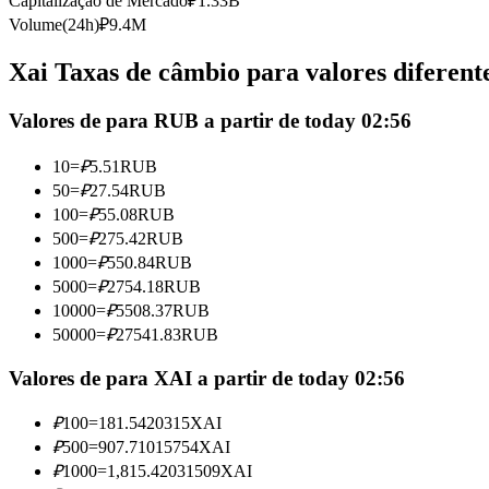
Capitalização de Mercado
₽
1.33B
Futuros usando USDC como garantia
Volume(24h)
₽
9.4M
Xai Taxas de câmbio para valores diferent
Valores de para RUB a partir de today 02:56
10
=
₽
5.51
RUB
50
=
₽
27.54
RUB
100
=
₽
55.08
RUB
500
=
₽
275.42
RUB
Copiar Trading
1000
=
₽
550.84
RUB
Junte-se aos principais traders
5000
=
₽
2754.18
RUB
10000
=
₽
5508.37
RUB
50000
=
₽
27541.83
RUB
Valores de para XAI a partir de today 02:56
₽
100
=
181.5420315
XAI
₽
500
=
907.71015754
XAI
₽
1000
=
1,815.42031509
XAI