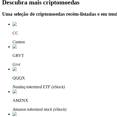
Descubra mais criptomoedas
Uma seleção de criptomoedas recém-listadas e em ten
Bloqueios de BTR
Investimentos exclusivos para titulares de BTR
CC
Canton
GRVT
Grvt
QQQX
Empréstimos
Nasdaq tokenized ETF (xStock)
Serviço de empréstimo apoiado por criptografia
AMZNX
Amazon tokenized stock (xStock)