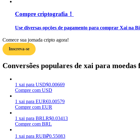
Compre criptografia！
Guia
Guia para iniciantes em futuros
Use diversas opções de pagamento para comprar Xai na Bi
Comece sua jornada cripto agora!
Inscreva-se
Conversões populares de xai para moedas f
1
xai
para
USD
$
0.00669
Estratégias de negociação
Compre com USD
Aprenda como se manter lucrativo
1
xai
para
EUR
€
0.00579
Compre com EUR
1
xai
para
BRL
R$
0.03413
Compre com BRL
1
xai
para
RUB
₽
0.55083