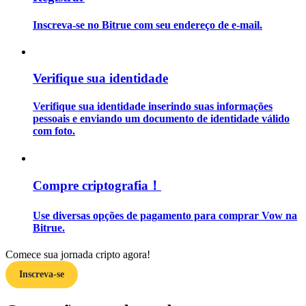
Inscreva-se no Bitrue com seu endereço de e-mail.
Guia
Guia para iniciantes em futuros
Verifique sua identidade
Verifique sua identidade inserindo suas informações
pessoais e enviando um documento de identidade válido
com foto.
Compre criptografia！
Estratégias de negociação
Use diversas opções de pagamento para comprar Vow na
Aprenda como se manter lucrativo
Bitrue.
Comece sua jornada cripto agora!
Inscreva-se