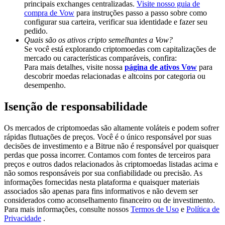
principais exchanges centralizadas.
Visite nosso guia de
Deposit & Trade BTC to Share 25000 USDT prize pool!
compra de Vow
para instruções passo a passo sobre como
configurar sua carteira, verificar sua identidade e fazer seu
pedido.
Quais são os ativos cripto semelhantes a Vow?
Deposit CASHCAT & Win
Se você está explorando criptomoedas com capitalizações de
mercado ou características comparáveis, confira:
Share 500000 CASHCAT prize pool
Para mais detalhes, visite nossa
página de ativos Vow
para
descobrir moedas relacionadas e altcoins por categoria ou
desempenho.
Isenção de responsabilidade
Exclusive for BitMart Users
Register & Trade to Win 500,000 USDT
Os mercados de criptomoedas são altamente voláteis e podem sofrer
rápidas flutuações de preços. Você é o único responsável por suas
decisões de investimento e a Bitrue não é responsável por quaisquer
perdas que possa incorrer. Contamos com fontes de terceiros para
preços e outros dados relacionados às criptomoedas listadas acima e
Precious Metals Trading Carnival
não somos responsáveis por sua confiabilidade ou precisão. As
informações fornecidas nesta plataforma e quaisquer materiais
Trade Gold & Silver · 33,333 USDT Bonus
associados são apenas para fins informativos e não devem ser
considerados como aconselhamento financeiro ou de investimento.
Para mais informações, consulte nossos
Termos de Uso
e
Política de
Privacidade
.