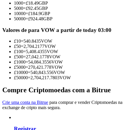
1000
=
£
18.49
GBP
Torne-se um Trader de Cópias
5000
=
£
92.45
GBP
10000
=
£
184.9
GBP
Desfrute da partilha de lucros e comissões de copy trading
50000
=
£
924.48
GBP
Valores de para VOW a partir de today 03:00
£
10
=
540.8435
VOW
£
50
=
2,704.2177
VOW
£
100
=
5,408.4355
VOW
£
500
=
27,042.1778
VOW
£
1000
=
54,084.3556
VOW
£
5000
=
270,421.778
VOW
£
10000
=
540,843.556
VOW
Informação
£
50000
=
2,704,217.7803
VOW
Análise de big data, incluindo informações comerciais, etc.
Compre Criptomoedas com a Bitrue
Crie uma conta na Bitrue
para comprar e vender Criptomoedas na
exchange de cripto mais segura.
Registrar