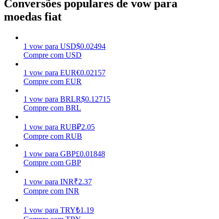
Conversões populares de vow para
moedas fiat
Ganhar
1
vow
para
USD
$
0.02494
Compre com USD
1
vow
para
EUR
€
0.02157
Compre com EUR
1
vow
para
BRL
R$
0.12715
Compre com BRL
Porquinho poderoso
1
vow
para
RUB
₽
2.05
Compre com RUB
Ganhe recompensas competitivas diariamente
1
vow
para
GBP
£
0.01848
Compre com GBP
1
vow
para
INR
₹
2.37
Compre com INR
1
vow
para
TRY
₺
1.19