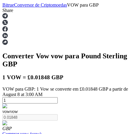
Bitrue
Conversor de Criptomoedas
VOW
para
GBP
Share
Futuros
Converter Vow
vow
para Pound Sterling
GBP
1 VOW = £0.01848 GBP
VOW para GBP: 1 Vow se converte em £0.01848 GBP a partir de
Futuros de USDT
August 8 at 3:00 AM
Futuros usando USDT como garantia
vow
vow
GBP
Comprar
vow
(
vow
)