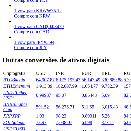
Compre com TRY
Estacamento
1
vow
para
KRW
₩
35.12
Compre com KRW
Altos retornos e acesso instantâneo
1
vow
para
CAD
$
0.03479
Compre com CAD
1
vow
para
JPY
¥
3.94
Compre com JPY
Outras conversões de ativos digitais
Criptografia
USD
INR
EUR
BRL
RU
BTC
Bitcoin
64,907.87
6,175,195.43
56,143.49
330,880.88
5,3
Launchpool
ETH
Ethereum
1,913.09
182,007.99
1,654.77
9,752.39
157
Staking flexível para ganhar tokens populares.
USDT
Tether
0.99937
95.07
0.86443
5.09
82.
USDt
BNB
Binance
591.52
56,276.71
511.65
3,015.43
48,
Coin
XRP
XRP
1.03
98.23
0.89311
5.26
84.
SOL
Solana
73.97
7,038.07
63.98
377.11
6,0
USDC
USD