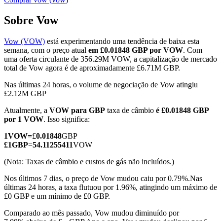
Sobre Vow
Vow (VOW)
está experimentando uma tendência de baixa esta
Futuros COIN-M
semana, com o preço atual
em £0.01848 GBP por VOW
. Com
uma oferta circulante de 356.29M VOW, a capitalização de mercado
Futuros de criptomoeda
total de Vow agora é de aproximadamente £6.71M GBP.
Nas últimas 24 horas, o volume de negociação de Vow atingiu
£2.12M GBP
TradFi
Atualmente, a
VOW para GBP
taxa de câmbio
é £0.01848 GBP
Derivativos de ações, câmbio, metais preciosos e commodities
por 1 VOW
. Isso significa:
1
VOW
=
£
0.01848
GBP
£
1
GBP
=
54.11255411
VOW
(Nota: Taxas de câmbio e custos de gás não incluídos.)
Nos últimos 7 dias, o preço de Vow mudou caiu por 0.79%.
Nas
últimas 24 horas, a taxa flutuou por 1.96%, atingindo um máximo de
£0 GBP e um mínimo de £0 GBP.
Comparado ao mês passado, Vow mudou diminuído por
Futuros de USDC