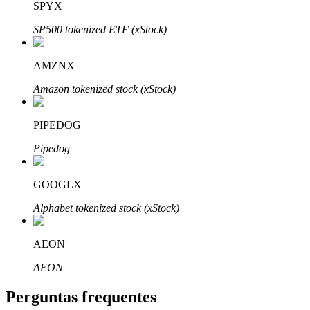
SPYX
SP500 tokenized ETF (xStock)
AMZNX
Parceiros Bitrue
Amazon tokenized stock (xStock)
PIPEDOG
Pipedog
GOOGLX
Alphabet tokenized stock (xStock)
Afiliados Bitrue
AEON
Até 65% de comissões!
AEON
Perguntas frequentes