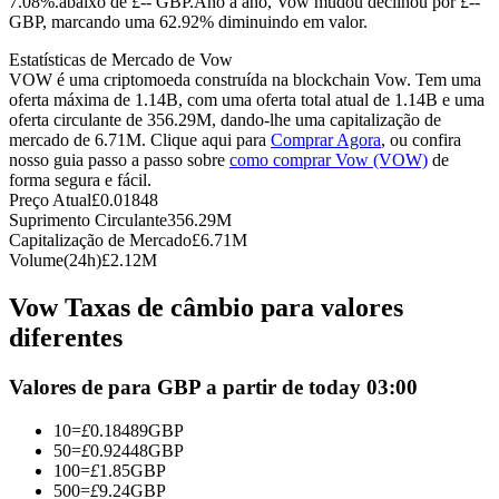
7.08%.abaixo de £-- GBP.
Ano a ano, Vow mudou declinou por £--
GBP, marcando uma 62.92% diminuindo em valor.
Futuros usando USDC como garantia
Estatísticas de Mercado de Vow
VOW é uma criptomoeda construída na blockchain Vow. Tem uma
oferta máxima de 1.14B, com uma oferta total atual de 1.14B e uma
oferta circulante de 356.29M, dando-lhe uma capitalização de
mercado de 6.71M. Clique aqui para
Comprar Agora
, ou confira
nosso guia passo a passo sobre
como comprar Vow (VOW)
de
forma segura e fácil.
Preço Atual
£
0.01848
Suprimento Circulante
356.29M
Capitalização de Mercado
£
6.71M
Copiar Trading
Volume(24h)
£
2.12M
Junte-se aos principais traders
Vow Taxas de câmbio para valores
diferentes
Valores de para GBP a partir de today 03:00
10
=
£
0.18489
GBP
50
=
£
0.92448
GBP
100
=
£
1.85
GBP
500
=
£
9.24
GBP