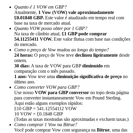
Quanto é 1 VOW em GBP?
Atualmente,
1 Vow (VOW) vale aproximadamente
£0.01848 GBP.
Este valor é atualizado em tempo real com
base na taxa de mercado atual.
Quanto VOW posso obter por 1 GBP?
Na taxa de câmbio atual,
£1 GBP pode comprar
Indicação
54.11255411 VOW.
Este valor flutua com base nas condições
Convide um amigo para receber recompensas em dinheiro
do mercado.
Como o preço de Vow mudou ao longo do tempo?
BTC Welcome Rewards
24 horas:
O preço de Vow teve
declinou ligeiramente
desde
ontem.
30 dias:
A taxa de VOW para GBP
diminuído
em
comparação com o mês passado.
1 ano:
Vow teve uma
diminuição significativa de preço
no
último ano.
Como converter VOW para GBP?
Use nosso
VOW para GBP conversor
no topo desta página
para converter instantaneamente Vow em Pound Sterling.
Aqui estão alguns exemplos rápidos:
£10 GBP = 541.12554112 VOW
10 VOW = £0.1848 GBP
(Todas as taxas mostradas são aproximadas e excluem taxas.)
Como comprar 1 Vow na Bitrue?
BTC Welcome Rewards
Você pode comprar Vow com segurança na
Bitrue
, uma das