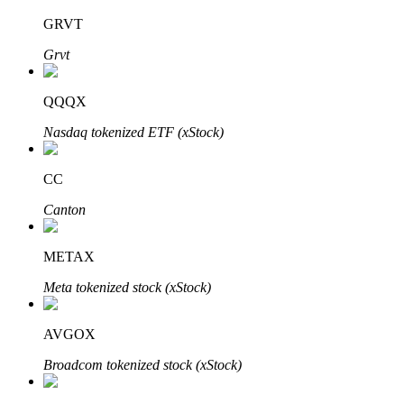
GRVT
Grvt
Investimento Automático
QQQX
Obtenha lucro a longo prazo e interesses flexíveis
Nasdaq tokenized ETF (xStock)
CC
Canton
METAX
Meta tokenized stock (xStock)
Aprenda a apostar
Aprenda como ganhar renda passiva
AVGOX
Bitrue
AI
Broadcom tokenized stock (xStock)