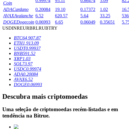
0.99974
95.11
0.86474
5.09
82.
Coin
ADA
Cardano
0.20084
19.10
0.17372
1.02
16.
AVAX
Avalanche
6.52
620.57
5.64
33.25
536
Bloqueios de BTR
DOGE
Dogecoin
0.06993
6.65
0.06049
0.35651
5.7
USD
INR
EUR
BRL
RUB
TRY
Investimentos exclusivos para titulares de BTR
BTC
64,907.87
ETH
1,913.09
USDT
0.99937
BNB
591.52
XRP
1.03
SOL
73.97
USDC
0.99974
ADA
0.20084
AVAX
6.52
DOGE
0.06993
Empréstimos
Descubra mais criptomoedas
Serviço de empréstimo apoiado por criptografia
Uma seleção de criptomoedas recém-listadas e em
tendência na
Bitrue
.