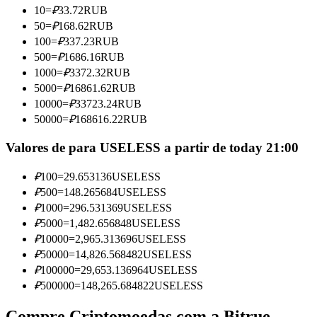
10
=
₽
33.72
RUB
Torne-se um Trader de Cópias
50
=
₽
168.62
RUB
Desfrute da partilha de lucros e comissões de copy trading
100
=
₽
337.23
RUB
500
=
₽
1686.16
RUB
1000
=
₽
3372.32
RUB
5000
=
₽
16861.62
RUB
10000
=
₽
33723.24
RUB
50000
=
₽
168616.22
RUB
Valores de para USELESS a partir de today 21:00
₽
100
=
29.653136
USELESS
Informação
₽
500
=
148.265684
USELESS
Análise de big data, incluindo informações comerciais, etc.
₽
1000
=
296.531369
USELESS
₽
5000
=
1,482.656848
USELESS
₽
10000
=
2,965.313696
USELESS
₽
50000
=
14,826.568482
USELESS
₽
100000
=
29,653.136964
USELESS
₽
500000
=
148,265.684822
USELESS
Compre Criptomoedas com a Bitrue