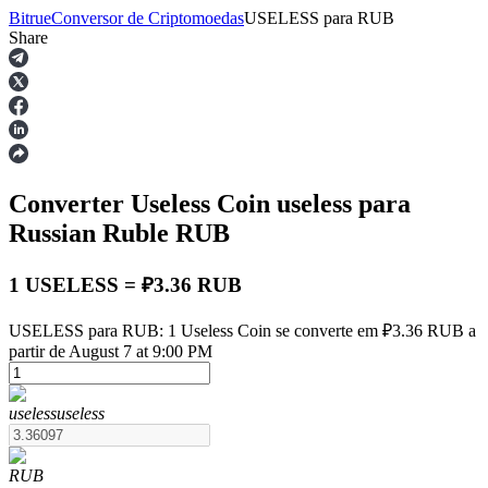
Bitrue
Conversor de Criptomoedas
USELESS
para
RUB
Share
Futuros
Converter Useless Coin
useless
para
Russian Ruble
RUB
1 USELESS = ₽3.36 RUB
Futuros de USDT
USELESS para RUB: 1 Useless Coin se converte em ₽3.36 RUB a
partir de August 7 at 9:00 PM
Futuros usando USDT como garantia
useless
useless
RUB