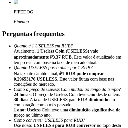
PIPEDOG
Pipedog
Perguntas frequentes
Indicação
Convide um amigo para receber recompensas em dinheiro
Quanto é 1 USELESS em RUB?
Atualmente,
1 Useless Coin (USELESS) vale
BTC Welcome Rewards
aproximadamente ₽3.37 RUB.
Este valor é atualizado em
tempo real com base na taxa de mercado atual.
Quanto USELESS posso obter por 1 RUB?
Na taxa de câmbio atual,
₽1 RUB pode comprar
0.29653176 USELESS.
Este valor flutua com base nas
condições do mercado.
Como o preço de Useless Coin mudou ao longo do tempo?
24 horas:
O preço de Useless Coin teve
caiu
desde ontem.
30 dias:
A taxa de USELESS para RUB
diminuído
em
comparação com o mês passado.
1 ano:
Useless Coin teve uma
diminuição significativa de
preço
no último ano.
Como converter USELESS para RUB?
BTC Welcome Rewards
Use nosso
USELESS para RUB conversor
no topo desta