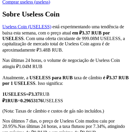
Comprar
useless
(
useless
)
Sobre Useless Coin
Useless Coin (USELESS)
está experimentando uma tendência de
Futuros COIN-M
baixa esta semana, com o preço atual
em ₽3.37 RUB por
Futuros de criptomoeda
USELESS
. Com uma oferta circulante de 999.08M USELESS, a
capitalização de mercado total de Useless Coin agora é de
aproximadamente ₽3.48B RUB.
TradFi
Nas últimas 24 horas, o volume de negociação de Useless Coin
atingiu ₽1.04M RUB
Derivativos de ações, câmbio, metais preciosos e commodities
Atualmente, a
USELESS para RUB
taxa de câmbio
é ₽3.37 RUB
por 1 USELESS
. Isso significa:
1
USELESS
=
₽
3.37
RUB
₽
1
RUB
=
0.29653176
USELESS
(Nota: Taxas de câmbio e custos de gás não incluídos.)
Nos últimos 7 dias, o preço de Useless Coin mudou caiu por
20.95%.
Nas últimas 24 horas, a taxa flutuou por 7.34%, atingindo
Futuros de USDC