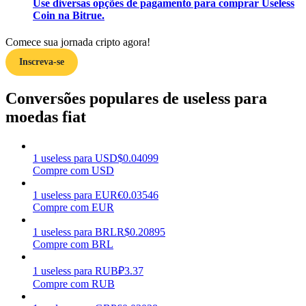
Use diversas opções de pagamento para comprar Useless
Coin na Bitrue.
Ganhar
Comece sua jornada cripto agora!
Inscreva-se
Conversões populares de useless para
moedas fiat
1
useless
para
USD
$
0.04099
Porquinho poderoso
Compre com USD
Ganhe recompensas competitivas diariamente
1
useless
para
EUR
€
0.03546
Compre com EUR
1
useless
para
BRL
R$
0.20895
Compre com BRL
1
useless
para
RUB
₽
3.37
Compre com RUB