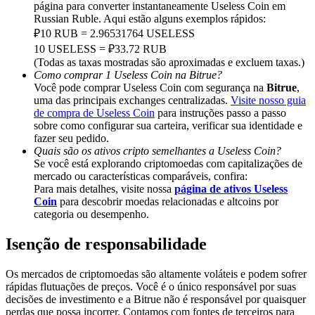
Deposit & Trade BTC to Share 25000 USDT prize pool!
página para converter instantaneamente Useless Coin em
Russian Ruble. Aqui estão alguns exemplos rápidos:
₽10 RUB = 2.96531764 USELESS
10 USELESS = ₽33.72 RUB
(Todas as taxas mostradas são aproximadas e excluem taxas.)
Deposit CASHCAT & Win
Como comprar 1 Useless Coin na Bitrue?
Você pode comprar Useless Coin com segurança na
Bitrue
,
Share 500000 CASHCAT prize pool
uma das principais exchanges centralizadas.
Visite nosso guia
de compra de Useless Coin
para instruções passo a passo
sobre como configurar sua carteira, verificar sua identidade e
fazer seu pedido.
Exclusive for BitMart Users
Quais são os ativos cripto semelhantes a Useless Coin?
Se você está explorando criptomoedas com capitalizações de
Register & Trade to Win 500,000 USDT
mercado ou características comparáveis, confira:
Para mais detalhes, visite nossa
página de ativos Useless
Coin
para descobrir moedas relacionadas e altcoins por
categoria ou desempenho.
Precious Metals Trading Carnival
Isenção de responsabilidade
Trade Gold & Silver · 33,333 USDT Bonus
Os mercados de criptomoedas são altamente voláteis e podem sofrer
rápidas flutuações de preços. Você é o único responsável por suas
decisões de investimento e a Bitrue não é responsável por quaisquer
perdas que possa incorrer. Contamos com fontes de terceiros para