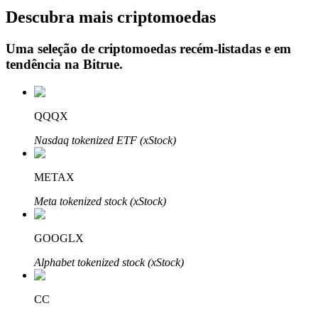
Descubra mais criptomoedas
Uma seleção de criptomoedas recém-listadas e em
tendência na
Bitrue
.
Investimento Automático
Obtenha lucro a longo prazo e interesses flexíveis
QQQX
Nasdaq tokenized ETF (xStock)
METAX
Meta tokenized stock (xStock)
Aprenda a apostar
GOOGLX
Aprenda como ganhar renda passiva
Alphabet tokenized stock (xStock)
Bitrue
AI
CC