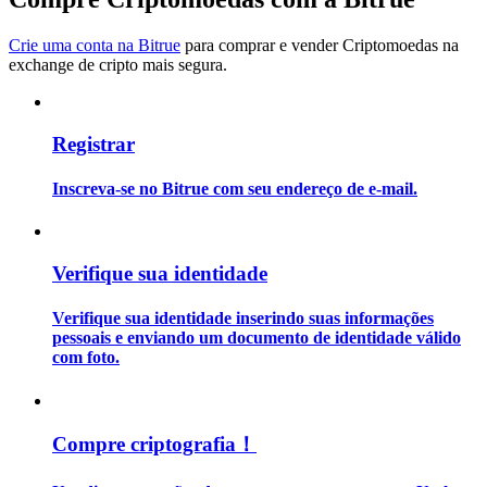
Crie uma conta na Bitrue
para comprar e vender Criptomoedas na
Guia
exchange de cripto mais segura.
Guia para iniciantes em futuros
Registrar
Inscreva-se no Bitrue com seu endereço de e-mail.
Verifique sua identidade
Estratégias de negociação
Verifique sua identidade inserindo suas informações
pessoais e enviando um documento de identidade válido
Aprenda como se manter lucrativo
com foto.
Compre criptografia！