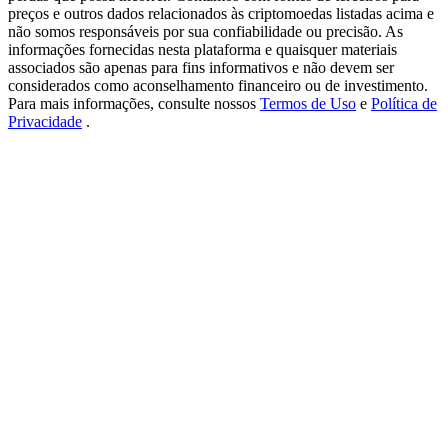
USDT New User Exclusive 10% APR
preços e outros dados relacionados às criptomoedas listadas acima e
não somos responsáveis por sua confiabilidade ou precisão. As
USDT Flexible Staking | Daily Rewards
informações fornecidas nesta plataforma e quaisquer materiais
associados são apenas para fins informativos e não devem ser
considerados como aconselhamento financeiro ou de investimento.
Para mais informações, consulte nossos
Termos de Uso
e
Política de
Privacidade
.
BTC New User Exclusive: 6.5% APR
BTC Flexible Staking | Daily Rewards
Mais eventos
Ganhe prêmios e recompensas exclusivas
Centro de recompensas