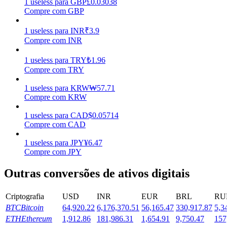
1
useless
para
GBP
£
0.03038
Compre com GBP
Estacamento
1
useless
para
INR
₹
3.9
Altos retornos e acesso instantâneo
Compre com INR
1
useless
para
TRY
₺
1.96
Compre com TRY
1
useless
para
KRW
₩
57.71
Compre com KRW
1
useless
para
CAD
$
0.05714
Compre com CAD
Launchpool
1
useless
para
JPY
¥
6.47
Compre com JPY
Staking flexível para ganhar tokens populares.
Outras conversões de ativos digitais
Criptografia
USD
INR
EUR
BRL
RU
BTC
Bitcoin
64,920.22
6,176,370.51
56,165.47
330,917.87
5,3
ETH
Ethereum
1,912.86
181,986.31
1,654.91
9,750.47
157