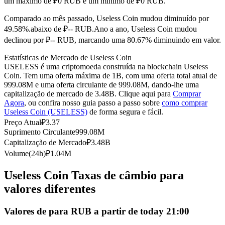
um máximo de ₽0 RUB e um mínimo de ₽0 RUB.
Futuros usando USDC como garantia
Comparado ao mês passado, Useless Coin mudou diminuído por
49.58%.abaixo de ₽-- RUB.
Ano a ano, Useless Coin mudou
declinou por ₽-- RUB, marcando uma 80.67% diminuindo em valor.
Estatísticas de Mercado de Useless Coin
USELESS é uma criptomoeda construída na blockchain Useless
Coin. Tem uma oferta máxima de 1B, com uma oferta total atual de
999.08M e uma oferta circulante de 999.08M, dando-lhe uma
capitalização de mercado de 3.48B. Clique aqui para
Comprar
Agora
, ou confira nosso guia passo a passo sobre
como comprar
Useless Coin (USELESS)
de forma segura e fácil.
Copiar Trading
Preço Atual
₽
3.37
Junte-se aos principais traders
Suprimento Circulante
999.08M
Capitalização de Mercado
₽
3.48B
Volume(24h)
₽
1.04M
Useless Coin Taxas de câmbio para
valores diferentes
Valores de para RUB a partir de today 21:00