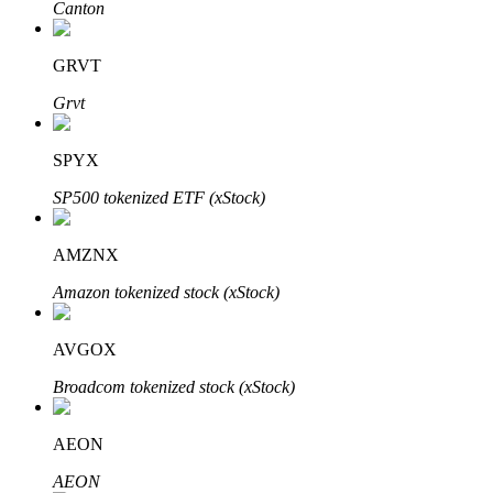
Canton
GRVT
Grvt
Parceiros Bitrue
SPYX
SP500 tokenized ETF (xStock)
AMZNX
Amazon tokenized stock (xStock)
AVGOX
Afiliados Bitrue
Broadcom tokenized stock (xStock)
Até 65% de comissões!
AEON
AEON