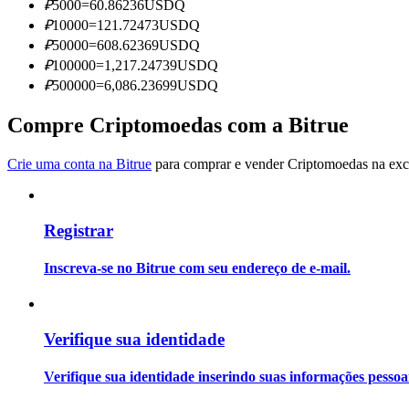
₽
5000
=
60.86236
USDQ
Torne-se um Trader de Cópias
₽
10000
=
121.72473
USDQ
Desfrute da partilha de lucros e comissões de copy trading
₽
50000
=
608.62369
USDQ
₽
100000
=
1,217.24739
USDQ
₽
500000
=
6,086.23699
USDQ
Compre Criptomoedas com a Bitrue
Crie uma conta na Bitrue
para comprar e vender Criptomoedas na exch
Registrar
Informação
Análise de big data, incluindo informações comerciais, etc.
Inscreva-se no Bitrue com seu endereço de e-mail.
Verifique sua identidade
Verifique sua identidade inserindo suas informações pesso