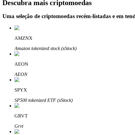
Descubra mais criptomoedas
Uma seleção de criptomoedas recém-listadas e em ten
Bloqueios de BTR
Investimentos exclusivos para titulares de BTR
AMZNX
Amazon tokenized stock (xStock)
AEON
AEON
SPYX
Empréstimos
SP500 tokenized ETF (xStock)
Serviço de empréstimo apoiado por criptografia
GRVT
Grvt