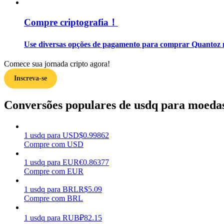
Compre criptografia！
Guia
Guia para iniciantes em futuros
Use diversas opções de pagamento para comprar Quantoz n
Comece sua jornada cripto agora!
Inscreva-se
Conversões populares de usdq para moedas
1
usdq
para
USD
$
0.99862
Estratégias de negociação
Compre com USD
Aprenda como se manter lucrativo
1
usdq
para
EUR
€
0.86377
Compre com EUR
1
usdq
para
BRL
R$
5.09
Compre com BRL
1
usdq
para
RUB
₽
82.15