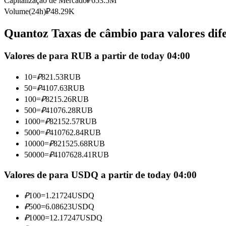
Capitalização de Mercado
₽
653.5M
Futuros usando USDC como garantia
Volume(24h)
₽
48.29K
Quantoz Taxas de câmbio para valores dif
Valores de para RUB a partir de today 04:00
10
=
₽
821.53
RUB
50
=
₽
4107.63
RUB
100
=
₽
8215.26
RUB
500
=
₽
41076.28
RUB
Copiar Trading
1000
=
₽
82152.57
RUB
Junte-se aos principais traders
5000
=
₽
410762.84
RUB
10000
=
₽
821525.68
RUB
50000
=
₽
4107628.41
RUB
Valores de para USDQ a partir de today 04:00
₽
100
=
1.21724
USDQ
₽
500
=
6.08623
USDQ
₽
1000
=
12.17247
USDQ