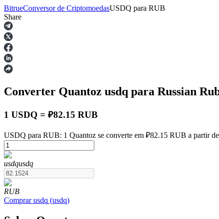
Bitrue
Conversor de Criptomoedas
USDQ
para
RUB
Share
Futuros
Converter Quantoz
usdq
para Russian Ru
1 USDQ = ₽82.15 RUB
USDQ para RUB: 1 Quantoz se converte em ₽82.15 RUB a partir de
Futuros de USDT
usdq
usdq
Futuros usando USDT como garantia
RUB
Comprar
usdq
(
usdq
)