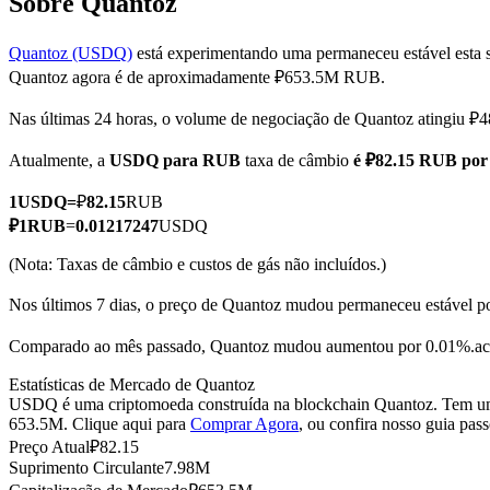
Sobre Quantoz
Quantoz (USDQ)
está experimentando uma permaneceu estável esta 
Quantoz agora é de aproximadamente ₽653.5M RUB.
Futuros COIN-M
Nas últimas 24 horas, o volume de negociação de Quantoz atingiu
Futuros de criptomoeda
Atualmente, a
USDQ para RUB
taxa de câmbio
é ₽82.15 RUB po
1
USDQ
=
₽
82.15
RUB
TradFi
₽
1
RUB
=
0.01217247
USDQ
Derivativos de ações, câmbio, metais preciosos e commodities
(Nota: Taxas de câmbio e custos de gás não incluídos.)
Nos últimos 7 dias, o preço de Quantoz mudou permaneceu estável p
Comparado ao mês passado, Quantoz mudou aumentou por 0.01%.ac
Estatísticas de Mercado de Quantoz
USDQ é uma criptomoeda construída na blockchain Quantoz. Tem uma 
653.5M. Clique aqui para
Comprar Agora
, ou confira nosso guia pas
Preço Atual
₽
82.15
Suprimento Circulante
7.98M
Futuros de USDC