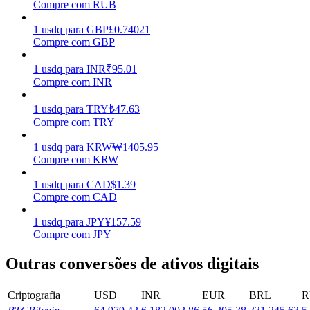
Compre com RUB
Ganhar
1
usdq
para
GBP
£
0.74021
Compre com GBP
1
usdq
para
INR
₹
95.01
Compre com INR
1
usdq
para
TRY
₺
47.63
Compre com TRY
1
usdq
para
KRW
₩
1405.95
Compre com KRW
Porquinho poderoso
1
usdq
para
CAD
$
1.39
Ganhe recompensas competitivas diariamente
Compre com CAD
1
usdq
para
JPY
¥
157.59
Compre com JPY
Outras conversões de ativos digitais
Criptografia
USD
INR
EUR
BRL
R