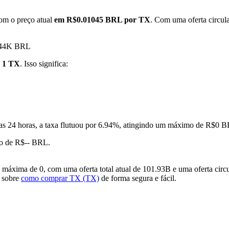
om o preço atual
em R$0.01045 BRL por TX
. Com uma oferta circul
7.44K BRL
r 1 TX
. Isso significa:
as 24 horas, a taxa flutuou por 6.94%, atingindo um máximo de R$0
o de R$-- BRL.
áxima de 0, com uma oferta total atual de 101.93B e uma oferta circ
o sobre
como comprar TX (TX)
de forma segura e fácil.