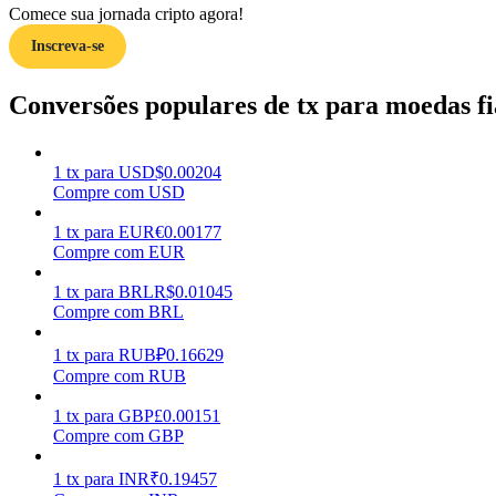
Comece sua jornada cripto agora!
Inscreva-se
Guia
Guia para iniciantes em futuros
Conversões populares de tx para moedas fi
1
tx
para
USD
$
0.00204
Compre com USD
1
tx
para
EUR
€
0.00177
Compre com EUR
1
tx
para
BRL
R$
0.01045
Compre com BRL
Estratégias de negociação
Aprenda como se manter lucrativo
1
tx
para
RUB
₽
0.16629
Compre com RUB
1
tx
para
GBP
£
0.00151
Compre com GBP
1
tx
para
INR
₹
0.19457