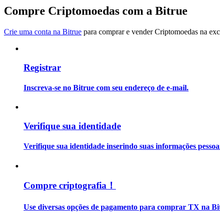
Torne-se um Trader de Cópias
Compre Criptomoedas com a Bitrue
Desfrute da partilha de lucros e comissões de copy trading
Crie uma conta na Bitrue
para comprar e vender Criptomoedas na exch
Registrar
Inscreva-se no Bitrue com seu endereço de e-mail.
Informação
Verifique sua identidade
Análise de big data, incluindo informações comerciais, etc.
Verifique sua identidade inserindo suas informações pesso
Compre criptografia！
Use diversas opções de pagamento para comprar TX na Bi