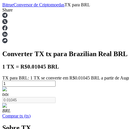
Bitrue
Conversor de Criptomoedas
TX
para
BRL
Share
Futuros
Converter TX
tx
para Brazilian Real
BRL
1 TX = R$0.01045 BRL
TX para BRL: 1 TX se converte em R$0.01045 BRL a partir de Augu
Futuros de USDT
tx
tx
Futuros usando USDT como garantia
BRL
Comprar
tx
(
tx
)
Sobre TX