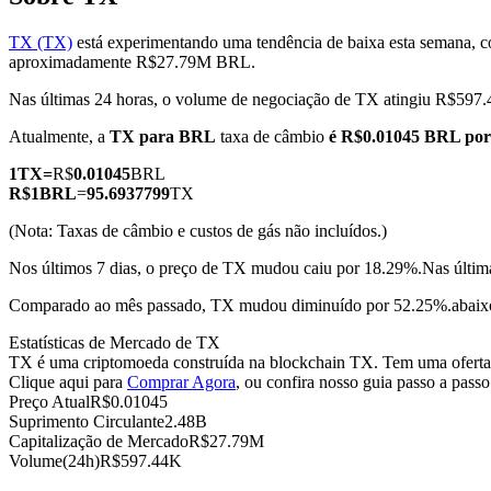
TX (TX)
está experimentando uma tendência de baixa esta semana, c
aproximadamente R$27.79M BRL.
Nas últimas 24 horas, o volume de negociação de TX atingiu R$59
Futuros COIN-M
Atualmente, a
TX para BRL
taxa de câmbio
é R$0.01045 BRL po
Futuros de criptomoeda
1
TX
=
R$
0.01045
BRL
R$
1
BRL
=
95.6937799
TX
TradFi
(Nota: Taxas de câmbio e custos de gás não incluídos.)
Derivativos de ações, câmbio, metais preciosos e commodities
Nos últimos 7 dias, o preço de TX mudou caiu por 18.29%.
Nas últim
Comparado ao mês passado, TX mudou diminuído por 52.25%.abaix
Estatísticas de Mercado de TX
TX é uma criptomoeda construída na blockchain TX. Tem uma oferta m
Clique aqui para
Comprar Agora
, ou confira nosso guia passo a pass
Preço Atual
R$
0.01045
Suprimento Circulante
2.48B
Capitalização de Mercado
R$
27.79M
Volume(24h)
R$
597.44K
Futuros de USDC