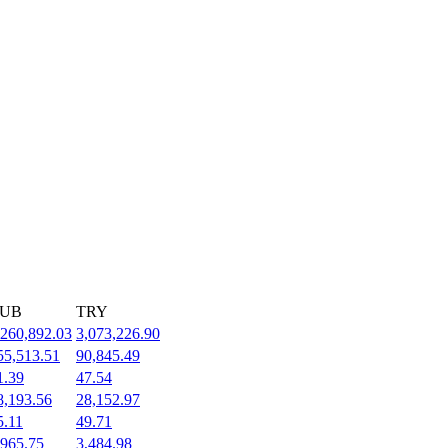
UB
TRY
,260,892.03
3,073,226.90
55,513.51
90,845.49
1.39
47.54
8,193.56
28,152.97
5.11
49.71
,965.75
3,484.98