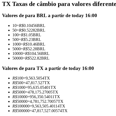
TX Taxas de câmbio para valores diferent
Futuros usando USDC como garantia
Valores de para BRL a partir de today 16:00
10
=
R$
0.10456
BRL
50
=
R$
0.52282
BRL
100
=
R$
1.05
BRL
500
=
R$
5.23
BRL
1000
=
R$
10.46
BRL
5000
=
R$
52.28
BRL
10000
=
R$
104.56
BRL
50000
=
R$
522.82
BRL
Copiar Trading
Junte-se aos principais traders
Valores de para TX a partir de today 16:00
R$
100
=
9,563.5054
TX
R$
500
=
47,817.527
TX
R$
1000
=
95,635.05401
TX
R$
5000
=
478,175.27005
TX
R$
10000
=
956,350.54011
TX
R$
50000
=
4,781,752.70057
TX
R$
100000
=
9,563,505.40114
TX
R$
500000
=
47,817,527.00574
TX