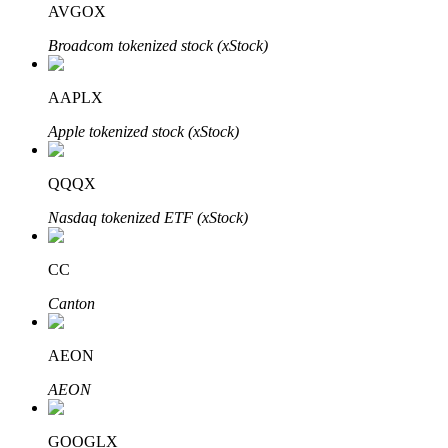
AVGOX
Broadcom tokenized stock (xStock)
Bloqueios de BTR
Investimentos exclusivos para titulares de BTR
AAPLX
Apple tokenized stock (xStock)
QQQX
Nasdaq tokenized ETF (xStock)
CC
Empréstimos
Canton
Serviço de empréstimo apoiado por criptografia
AEON
AEON
GOOGLX