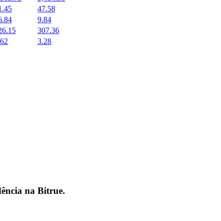
1.45
47.58
6.84
9.84
26.15
307.36
.62
3.28
dência na
Bitrue
.