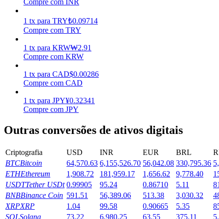
Compre com INR
Ganhar
1
tx
para
TRY
₺
0.09714
Compre com TRY
1
tx
para
KRW
₩
2.91
Compre com KRW
1
tx
para
CAD
$
0.00286
Compre com CAD
1
tx
para
JPY
¥
0.32341
Compre com JPY
Porquinho poderoso
Outras conversões de ativos digitais
Ganhe recompensas competitivas diariamente
Criptografia
USD
INR
EUR
BRL
R
BTC
Bitcoin
64,570.63
6,155,526.70
56,042.08
330,795.36
5
ETH
Ethereum
1,908.72
181,959.17
1,656.62
9,778.40
1
USDT
Tether USDt
0.99905
95.24
0.86710
5.11
8
BNB
Binance Coin
591.51
56,389.06
513.38
3,030.32
4
XRP
XRP
1.04
99.58
0.90665
5.35
8
SOL
Solana
73.22
6,980.25
63.55
375.11
5