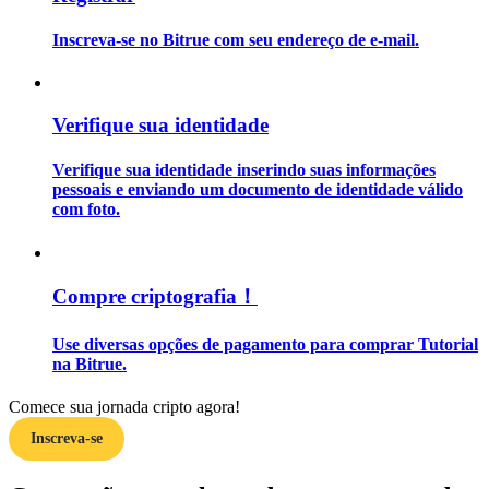
Inscreva-se no Bitrue com seu endereço de e-mail.
Guia
Guia para iniciantes em futuros
Verifique sua identidade
Verifique sua identidade inserindo suas informações
pessoais e enviando um documento de identidade válido
com foto.
Compre criptografia！
Estratégias de negociação
Use diversas opções de pagamento para comprar Tutorial
Aprenda como se manter lucrativo
na Bitrue.
Comece sua jornada cripto agora!
Inscreva-se