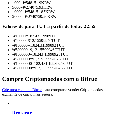
1000
=
₩
54815.19
KRW
Torne-se um Trader de Cópias
5000
=
₩
274075.93
KRW
10000
=
₩
548151.85
KRW
Desfrute da partilha de lucros e comissões de copy trading
50000
=
₩
2740759.26
KRW
Valores de para TUT a partir de today 22:59
₩
10000
=
182.43119989
TUT
₩
50000
=
912.15599946
TUT
₩
100000
=
1,824.31199892
TUT
₩
500000
=
9,121.55999462
TUT
₩
1000000
=
18,243.11998925
TUT
₩
5000000
=
91,215.59994626
TUT
₩
10000000
=
182,431.19989253
TUT
Informação
₩
50000000
=
912,155.99946266
TUT
Análise de big data, incluindo informações comerciais, etc.
Compre Criptomoedas com a Bitrue
Crie uma conta na Bitrue
para comprar e vender Criptomoedas na
exchange de cripto mais segura.
Registrar