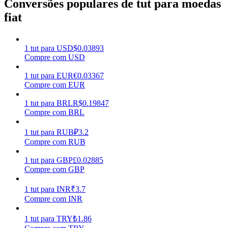
Conversões populares de tut para moedas
fiat
Ganhar
1
tut
para
USD
$
0.03893
Compre com USD
1
tut
para
EUR
€
0.03367
Compre com EUR
1
tut
para
BRL
R$
0.19847
Compre com BRL
Porquinho poderoso
1
tut
para
RUB
₽
3.2
Compre com RUB
Ganhe recompensas competitivas diariamente
1
tut
para
GBP
£
0.02885
Compre com GBP
1
tut
para
INR
₹
3.7
Compre com INR
1
tut
para
TRY
₺
1.86