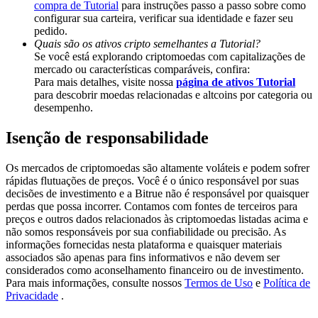
compra de Tutorial
para instruções passo a passo sobre como
Deposit & Trade BTC to Share 25000 USDT prize pool!
configurar sua carteira, verificar sua identidade e fazer seu
pedido.
Quais são os ativos cripto semelhantes a Tutorial?
Se você está explorando criptomoedas com capitalizações de
Deposit CASHCAT & Win
mercado ou características comparáveis, confira:
Para mais detalhes, visite nossa
página de ativos Tutorial
Share 500000 CASHCAT prize pool
para descobrir moedas relacionadas e altcoins por categoria ou
desempenho.
Isenção de responsabilidade
Exclusive for BitMart Users
Os mercados de criptomoedas são altamente voláteis e podem sofrer
Register & Trade to Win 500,000 USDT
rápidas flutuações de preços. Você é o único responsável por suas
decisões de investimento e a Bitrue não é responsável por quaisquer
perdas que possa incorrer. Contamos com fontes de terceiros para
preços e outros dados relacionados às criptomoedas listadas acima e
não somos responsáveis por sua confiabilidade ou precisão. As
Precious Metals Trading Carnival
informações fornecidas nesta plataforma e quaisquer materiais
associados são apenas para fins informativos e não devem ser
Trade Gold & Silver · 33,333 USDT Bonus
considerados como aconselhamento financeiro ou de investimento.
Para mais informações, consulte nossos
Termos de Uso
e
Política de
Privacidade
.