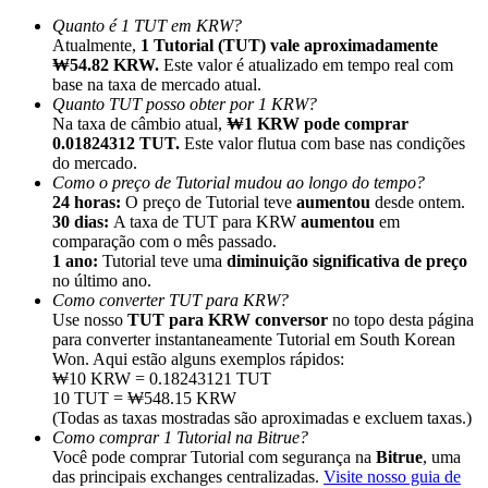
Quanto é 1 TUT em KRW?
Atualmente,
1 Tutorial (TUT) vale aproximadamente
₩54.82 KRW.
Este valor é atualizado em tempo real com
base na taxa de mercado atual.
Quanto TUT posso obter por 1 KRW?
Na taxa de câmbio atual,
₩1 KRW pode comprar
Indicação
0.01824312 TUT.
Este valor flutua com base nas condições
Convide um amigo para receber recompensas em dinheiro
do mercado.
Como o preço de Tutorial mudou ao longo do tempo?
BTC Welcome Rewards
24 horas:
O preço de Tutorial teve
aumentou
desde ontem.
30 dias:
A taxa de TUT para KRW
aumentou
em
comparação com o mês passado.
1 ano:
Tutorial teve uma
diminuição significativa de preço
no último ano.
Como converter TUT para KRW?
Use nosso
TUT para KRW conversor
no topo desta página
para converter instantaneamente Tutorial em South Korean
Won. Aqui estão alguns exemplos rápidos:
₩10 KRW = 0.18243121 TUT
10 TUT = ₩548.15 KRW
(Todas as taxas mostradas são aproximadas e excluem taxas.)
Como comprar 1 Tutorial na Bitrue?
Você pode comprar Tutorial com segurança na
Bitrue
, uma
BTC Welcome Rewards
das principais exchanges centralizadas.
Visite nosso guia de