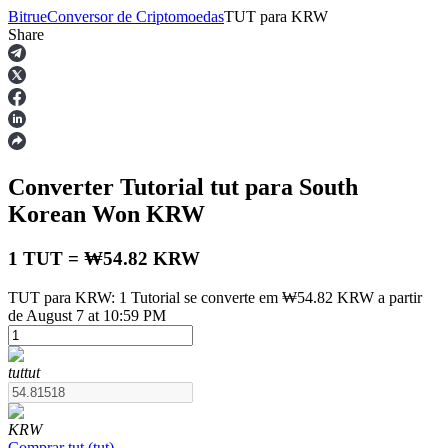
Bitrue
Conversor de Criptomoedas
TUT
para
KRW
Share
Futuros
Converter Tutorial
tut
para South
Korean Won
KRW
1 TUT = ₩54.82 KRW
TUT para KRW: 1 Tutorial se converte em ₩54.82 KRW a partir
Futuros de USDT
de August 7 at 10:59 PM
Futuros usando USDT como garantia
tut
tut
KRW
Comprar
tut
(
tut
)