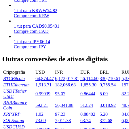
Compre com TRY
Estacamento
1
tut
para
KRW
₩
54.82
Compre com KRW
Altos retornos e acesso instantâneo
1
tut
para
CAD
$
0.05431
Compre com CAD
1
tut
para
JPY
¥
6.14
Compre com JPY
Outras conversões de ativos digitais
Criptografia
USD
INR
EUR
BRL
RU
BTC
Bitcoin
64,874.47
6,172,017.81
56,114.60
330,710.61
5,3
Launchpool
ETH
Ethereum
1,913.71
182,066.63
1,655.30
9,755.54
157
Staking flexível para ganhar tokens populares.
USDT
Tether
0.99939
95.07
0.86444
5.09
82.
USDt
BNB
Binance
592.21
56,341.88
512.24
3,018.92
48,
Coin
XRP
XRP
1.02
97.23
0.88402
5.20
84.
SOL
Solana
73.69
7,011.38
63.74
375.68
6,0
USDC
USD