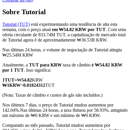
Sobre Tutorial
Tutorial (TUT)
está experimentando uma tendência de alta esta
Futuros COIN-M
semana, com o preço atual
em ₩54.82 KRW por TUT
. Com uma
oferta circulante de 833.74M TUT, a capitalização de mercado total
Futuros de criptomoeda
de Tutorial agora é de aproximadamente ₩36.53B KRW.
Nas últimas 24 horas, o volume de negociação de Tutorial atingiu
₩25.54M KRW
TradFi
Atualmente, a
TUT para KRW
taxa de câmbio
é ₩54.82 KRW
Derivativos de ações, câmbio, metais preciosos e commodities
por 1 TUT
. Isso significa:
1
TUT
=
₩
54.82
KRW
₩
1
KRW
=
0.01824312
TUT
(Nota: Taxas de câmbio e custos de gás não incluídos.)
Nos últimos 7 dias, o preço de Tutorial mudou aumentou por
142.04%.
Nas últimas 24 horas, a taxa flutuou por 58.93%, atingindo
um máximo de ₩0 KRW e um mínimo de ₩0 KRW.
Comparado ao mês passado, Tutorial mudou aumentou por
Futuros de USDC