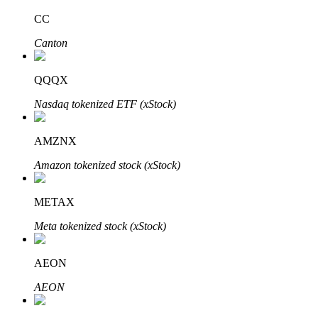
CC
Canton
Investimento Automático
QQQX
Obtenha lucro a longo prazo e interesses flexíveis
Nasdaq tokenized ETF (xStock)
AMZNX
Amazon tokenized stock (xStock)
METAX
Meta tokenized stock (xStock)
Aprenda a apostar
Aprenda como ganhar renda passiva
AEON
Bitrue
AI
AEON