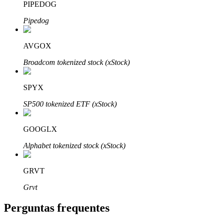
PIPEDOG
Pipedog
AVGOX
Parceiros Bitrue
Broadcom tokenized stock (xStock)
SPYX
SP500 tokenized ETF (xStock)
GOOGLX
Alphabet tokenized stock (xStock)
Afiliados Bitrue
GRVT
Até 65% de comissões!
Grvt
Perguntas frequentes