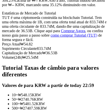
304.25%.acima de ₩-- KRW.
Ano a ano, Tutorial mudou declinou
por ₩-- KRW, marcando uma 35.12% diminuindo em valor.
Futuros usando USDC como garantia
Estatísticas de Mercado de Tutorial
TUT é uma criptomoeda construída na blockchain Tutorial. Tem
uma oferta máxima de 1B, com uma oferta total atual de 833.74M e
uma oferta circulante de 833.74M, dando-lhe uma capitalização de
mercado de 36.53B. Clique aqui para
Comprar Agora
, ou confira
nosso guia passo a passo sobre
como comprar Tutorial (TUT)
de
forma segura e fácil.
Preço Atual
₩
54.82
Suprimento Circulante
833.74M
Capitalização de Mercado
₩
36.53B
Copiar Trading
Volume(24h)
₩
25.54M
Junte-se aos principais traders
Tutorial Taxas de câmbio para valores
diferentes
Valores de para KRW a partir de today 22:59
10
=
₩
548.15
KRW
50
=
₩
2740.76
KRW
100
=
₩
5481.52
KRW
500
=
₩
27407.59
KRW