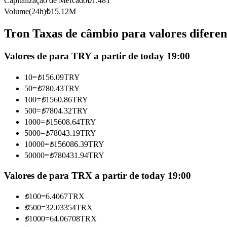
Capitalização de Mercado
₺
1.48T
Futuros usando USDC como garantia
Volume(24h)
₺
15.12M
Tron Taxas de câmbio para valores diferen
Valores de para TRY a partir de today 19:00
10
=
₺
156.09
TRY
50
=
₺
780.43
TRY
100
=
₺
1560.86
TRY
500
=
₺
7804.32
TRY
Copiar Trading
1000
=
₺
15608.64
TRY
Junte-se aos principais traders
5000
=
₺
78043.19
TRY
10000
=
₺
156086.39
TRY
50000
=
₺
780431.94
TRY
Valores de para TRX a partir de today 19:00
₺
100
=
6.4067
TRX
₺
500
=
32.03354
TRX
₺
1000
=
64.06708
TRX