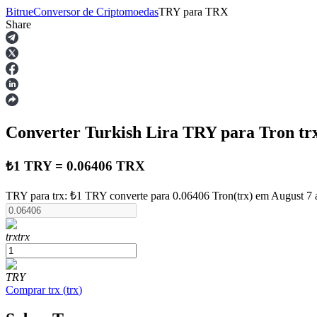
Bitrue
Conversor de Criptomoedas
TRY
para
TRX
Share
Futuros
Converter Turkish Lira
TRY
para Tron
tr
₺1 TRY = 0.06406 TRX
TRY para trx: ₺1 TRY converte para 0.06406 Tron(trx) em August 7 
Futuros de USDT
trx
trx
Futuros usando USDT como garantia
TRY
Comprar
trx
(
trx
)