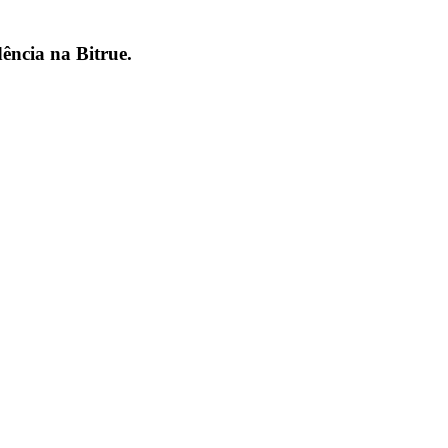
dência na
Bitrue
.