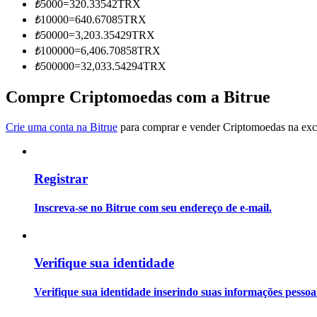
₺
5000
=
320.33542
TRX
Torne-se um Trader de Cópias
₺
10000
=
640.67085
TRX
Desfrute da partilha de lucros e comissões de copy trading
₺
50000
=
3,203.35429
TRX
₺
100000
=
6,406.70858
TRX
₺
500000
=
32,033.54294
TRX
Compre Criptomoedas com a Bitrue
Crie uma conta na Bitrue
para comprar e vender Criptomoedas na exch
Registrar
Informação
Análise de big data, incluindo informações comerciais, etc.
Inscreva-se no Bitrue com seu endereço de e-mail.
Verifique sua identidade
Verifique sua identidade inserindo suas informações pesso