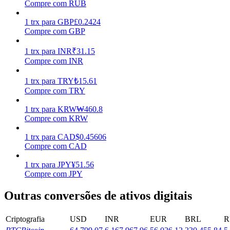
Compre com RUB
Ganhar
1
trx
para
GBP
£
0.2424
Compre com GBP
1
trx
para
INR
₹
31.15
Compre com INR
1
trx
para
TRY
₺
15.61
Compre com TRY
1
trx
para
KRW
₩
460.8
Compre com KRW
Porquinho poderoso
1
trx
para
CAD
$
0.45606
Ganhe recompensas competitivas diariamente
Compre com CAD
1
trx
para
JPY
¥
51.56
Compre com JPY
Outras conversões de ativos digitais
Criptografia
USD
INR
EUR
BRL
R