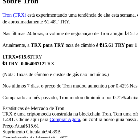
Sobre Tron
Tron (TRX)
está experimentando uma tendência de alta esta semana,
de aproximadamente ₺1.48T TRY.
Futuros COIN-M
Nas últimas 24 horas, o volume de negociação de Tron atingiu ₺15
Futuros de criptomoeda
Atualmente, a
TRX para TRY
taxa de câmbio
é ₺15.61 TRY por 
1
TRX
=
₺
15.61
TRY
TradFi
₺
1
TRY
=
0.06406712
TRX
Derivativos de ações, câmbio, metais preciosos e commodities
(Nota: Taxas de câmbio e custos de gás não incluídos.)
Nos últimos 7 dias, o preço de Tron mudou aumentou por 0.42%.
Nas
Comparado ao mês passado, Tron mudou diminuído por 0.75%.abaix
Estatísticas de Mercado de Tron
TRX é uma criptomoeda construída na blockchain Tron. Tem uma ofert
1.48T. Clique aqui para
Comprar Agora
, ou confira nosso guia passo
Preço Atual
₺
15.61
Suprimento Circulante
94.89B
Futuros de USDC