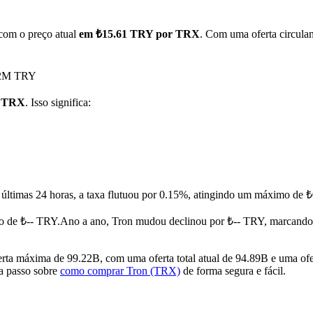
 com o preço atual
em ₺15.61 TRY por TRX
. Com uma oferta circula
.12M TRY
1 TRX
. Isso significa:
 últimas 24 horas, a taxa flutuou por 0.15%, atingindo um máximo d
o de ₺-- TRY.
Ano a ano, Tron mudou declinou por ₺-- TRY, marcando
a máxima de 99.22B, com uma oferta total atual de 94.89B e uma ofer
 a passo sobre
como comprar Tron (TRX)
de forma segura e fácil.