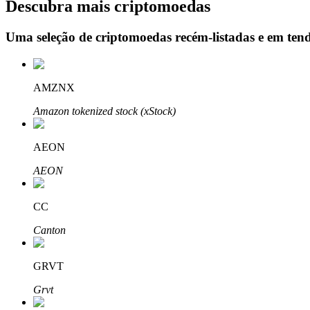
Descubra mais criptomoedas
Uma seleção de criptomoedas recém-listadas e em ten
Bloqueios de BTR
Investimentos exclusivos para titulares de BTR
AMZNX
Amazon tokenized stock (xStock)
AEON
AEON
CC
Empréstimos
Canton
Serviço de empréstimo apoiado por criptografia
GRVT
Grvt