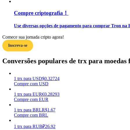
Compre criptografia！
Guia
Guia para iniciantes em futuros
Use diversas opções de pagamento para comprar Tron na B
Comece sua jornada cripto agora!
Inscreva-se
Conversões populares de trx para moedas f
1
trx
para
USD
$
0.32724
Estratégias de negociação
Compre com USD
Aprenda como se manter lucrativo
1
trx
para
EUR
€
0.28293
Compre com EUR
1
trx
para
BRL
R$
1.67
Compre com BRL
1
trx
para
RUB
₽
26.92