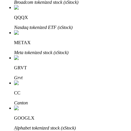
Broadcom tokenized stock (xStock)
QQQX
Nasdaq tokenized ETF (xStock)
Parceiros Bitrue
METAX
Meta tokenized stock (xStock)
GRVT
Grvt
CC
Afiliados Bitrue
Canton
Até 65% de comissões!
GOOGLX
Alphabet tokenized stock (xStock)