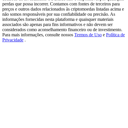
USDT New User Exclusive 10% APR
perdas que possa incorrer. Contamos com fontes de terceiros para
preços e outros dados relacionados às criptomoedas listadas acima e
USDT Flexible Staking | Daily Rewards
não somos responsáveis por sua confiabilidade ou precisão. As
informações fornecidas nesta plataforma e quaisquer materiais
associados são apenas para fins informativos e não devem ser
considerados como aconselhamento financeiro ou de investimento.
Para mais informações, consulte nossos
Termos de Uso
e
Política de
BTC New User Exclusive: 6.5% APR
Privacidade
.
BTC Flexible Staking | Daily Rewards
Mais eventos
Ganhe prêmios e recompensas exclusivas
Centro de recompensas