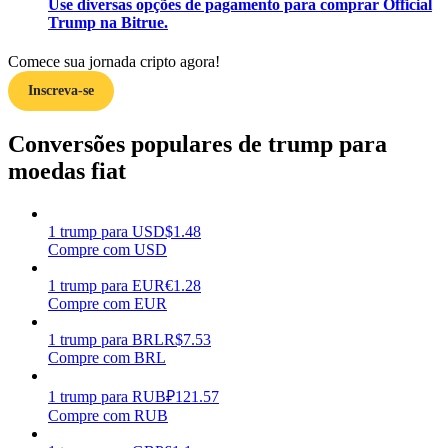
Use diversas opções de pagamento para comprar Official
Trump na Bitrue.
Ganhar
Comece sua jornada cripto agora!
Inscreva-se
Conversões populares de trump para
moedas fiat
1
trump
para
USD
$
1.48
Porquinho poderoso
Compre com USD
Ganhe recompensas competitivas diariamente
1
trump
para
EUR
€
1.28
Compre com EUR
1
trump
para
BRL
R$
7.53
Compre com BRL
1
trump
para
RUB
₽
121.57
Compre com RUB