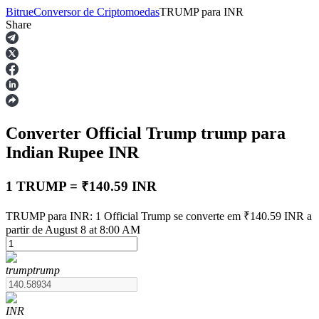
Bitrue
Conversor de Criptomoedas
TRUMP
para
INR
Share
Futuros
Converter Official Trump
trump
para
Indian Rupee
INR
1 TRUMP = ₹140.59 INR
Futuros de USDT
TRUMP para INR: 1 Official Trump se converte em ₹140.59 INR a
partir de August 8 at 8:00 AM
Futuros usando USDT como garantia
trump
trump
INR