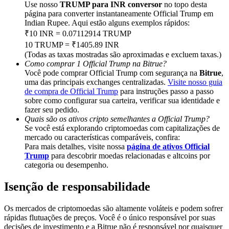
Deposit & Trade BTC to Share 25000 USDT prize pool!
Use nosso
TRUMP para INR conversor
no topo desta
página para converter instantaneamente Official Trump em
Indian Rupee. Aqui estão alguns exemplos rápidos:
₹10 INR = 0.07112914 TRUMP
10 TRUMP = ₹1405.89 INR
Deposit CASHCAT & Win
(Todas as taxas mostradas são aproximadas e excluem taxas.)
Como comprar 1 Official Trump na Bitrue?
Share 500000 CASHCAT prize pool
Você pode comprar Official Trump com segurança na
Bitrue
,
uma das principais exchanges centralizadas.
Visite nosso guia
de compra de Official Trump
para instruções passo a passo
sobre como configurar sua carteira, verificar sua identidade e
Exclusive for BitMart Users
fazer seu pedido.
Quais são os ativos cripto semelhantes a Official Trump?
Register & Trade to Win 500,000 USDT
Se você está explorando criptomoedas com capitalizações de
mercado ou características comparáveis, confira:
Para mais detalhes, visite nossa
página de ativos Official
Trump
para descobrir moedas relacionadas e altcoins por
categoria ou desempenho.
Precious Metals Trading Carnival
Isenção de responsabilidade
Trade Gold & Silver · 33,333 USDT Bonus
Os mercados de criptomoedas são altamente voláteis e podem sofrer
rápidas flutuações de preços. Você é o único responsável por suas
decisões de investimento e a Bitrue não é responsável por quaisquer