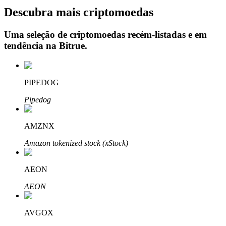
Descubra mais criptomoedas
Uma seleção de criptomoedas recém-listadas e em
tendência na
Bitrue
.
Investimento Automático
Obtenha lucro a longo prazo e interesses flexíveis
PIPEDOG
Pipedog
AMZNX
Amazon tokenized stock (xStock)
Aprenda a apostar
AEON
Aprenda como ganhar renda passiva
AEON
Bitrue
AI
AVGOX