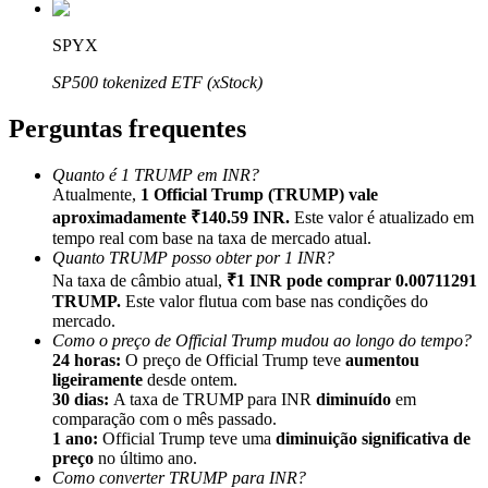
SPYX
SP500 tokenized ETF (xStock)
Perguntas frequentes
Indicação
Convide um amigo para receber recompensas em dinheiro
Quanto é 1 TRUMP em INR?
Atualmente,
1 Official Trump (TRUMP) vale
BTC Welcome Rewards
aproximadamente ₹140.59 INR.
Este valor é atualizado em
tempo real com base na taxa de mercado atual.
Quanto TRUMP posso obter por 1 INR?
Na taxa de câmbio atual,
₹1 INR pode comprar 0.00711291
TRUMP.
Este valor flutua com base nas condições do
mercado.
Como o preço de Official Trump mudou ao longo do tempo?
24 horas:
O preço de Official Trump teve
aumentou
ligeiramente
desde ontem.
30 dias:
A taxa de TRUMP para INR
diminuído
em
comparação com o mês passado.
1 ano:
Official Trump teve uma
diminuição significativa de
preço
no último ano.
BTC Welcome Rewards
Como converter TRUMP para INR?