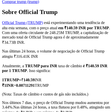
Comprar
trump
(
trump
)
Sobre Official Trump
Official Trump (TRUMP)
está experimentando uma tendência de
Futuros COIN-M
alta esta semana, com o preço atual
em ₹140.59 INR por TRUMP
.
Futuros de criptomoeda
Com uma oferta circulante de 248.25M TRUMP, a capitalização de
mercado total de Official Trump agora é de aproximadamente
₹34.73B INR.
TradFi
Nas últimas 24 horas, o volume de negociação de Official Trump
atingiu ₹316.41K INR
Derivativos de ações, câmbio, metais preciosos e commodities
Atualmente, a
TRUMP para INR
taxa de câmbio
é ₹140.59 INR
por 1 TRUMP
. Isso significa:
1
TRUMP
=
₹
140.59
INR
₹
1
INR
=
0.00711291
TRUMP
(Nota: Taxas de câmbio e custos de gás não incluídos.)
Nos últimos 7 dias, o preço de Official Trump mudou aumentou por
3.44%.
Nas últimas 24 horas, a taxa flutuou por 0.48%, atingindo um
Futuros de USDC