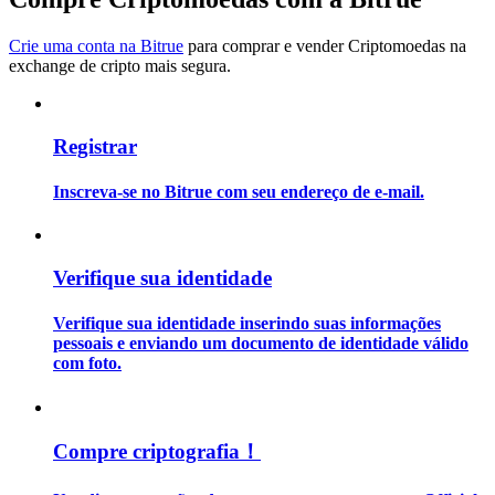
Crie uma conta na Bitrue
para comprar e vender Criptomoedas na
Guia
exchange de cripto mais segura.
Guia para iniciantes em futuros
Registrar
Inscreva-se no Bitrue com seu endereço de e-mail.
Verifique sua identidade
Estratégias de negociação
Verifique sua identidade inserindo suas informações
pessoais e enviando um documento de identidade válido
Aprenda como se manter lucrativo
com foto.
Compre criptografia！