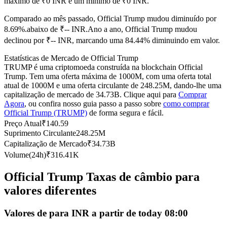
máximo de ₹0 INR e um mínimo de ₹0 INR.
Futuros usando USDC como garantia
Comparado ao mês passado, Official Trump mudou diminuído por
8.69%.abaixo de ₹-- INR.
Ano a ano, Official Trump mudou
declinou por ₹-- INR, marcando uma 84.44% diminuindo em valor.
Estatísticas de Mercado de Official Trump
TRUMP é uma criptomoeda construída na blockchain Official
Trump. Tem uma oferta máxima de 1000M, com uma oferta total
atual de 1000M e uma oferta circulante de 248.25M, dando-lhe uma
capitalização de mercado de 34.73B. Clique aqui para
Comprar
Agora
, ou confira nosso guia passo a passo sobre
como comprar
Official Trump (TRUMP)
de forma segura e fácil.
Copiar Trading
Preço Atual
₹
140.59
Junte-se aos principais traders
Suprimento Circulante
248.25M
Capitalização de Mercado
₹
34.73B
Volume(24h)
₹
316.41K
Official Trump Taxas de câmbio para
valores diferentes
Valores de para INR a partir de today 08:00