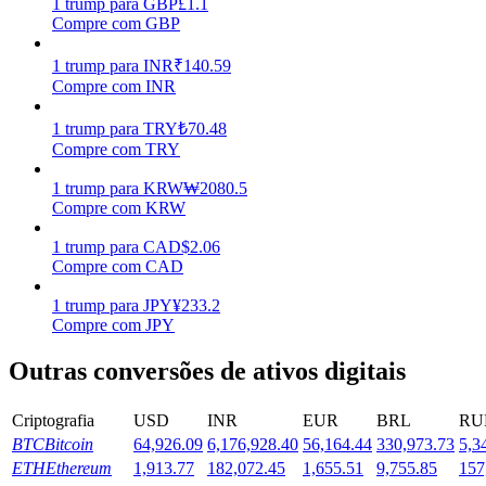
1
trump
para
GBP
£
1.1
Compre com GBP
Estacamento
1
trump
para
INR
₹
140.59
Altos retornos e acesso instantâneo
Compre com INR
1
trump
para
TRY
₺
70.48
Compre com TRY
1
trump
para
KRW
₩
2080.5
Compre com KRW
1
trump
para
CAD
$
2.06
Compre com CAD
Launchpool
1
trump
para
JPY
¥
233.2
Compre com JPY
Staking flexível para ganhar tokens populares.
Outras conversões de ativos digitais
Criptografia
USD
INR
EUR
BRL
RU
BTC
Bitcoin
64,926.09
6,176,928.40
56,164.44
330,973.73
5,3
ETH
Ethereum
1,913.77
182,072.45
1,655.51
9,755.85
157