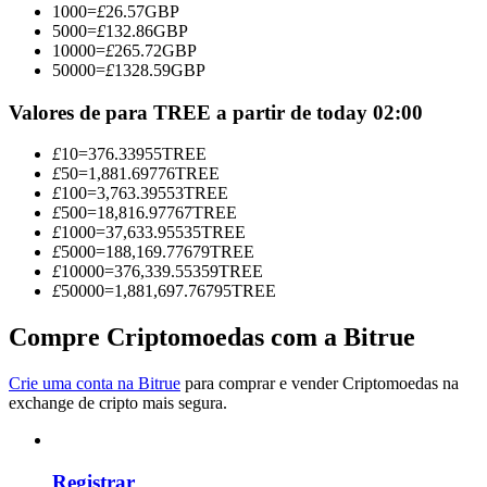
1000
=
£
26.57
GBP
Torne-se um Trader de Cópias
5000
=
£
132.86
GBP
10000
=
£
265.72
GBP
Desfrute da partilha de lucros e comissões de copy trading
50000
=
£
1328.59
GBP
Valores de para TREE a partir de today 02:00
£
10
=
376.33955
TREE
£
50
=
1,881.69776
TREE
£
100
=
3,763.39553
TREE
£
500
=
18,816.97767
TREE
£
1000
=
37,633.95535
TREE
£
5000
=
188,169.77679
TREE
£
10000
=
376,339.55359
TREE
Informação
£
50000
=
1,881,697.76795
TREE
Análise de big data, incluindo informações comerciais, etc.
Compre Criptomoedas com a Bitrue
Crie uma conta na Bitrue
para comprar e vender Criptomoedas na
exchange de cripto mais segura.
Registrar