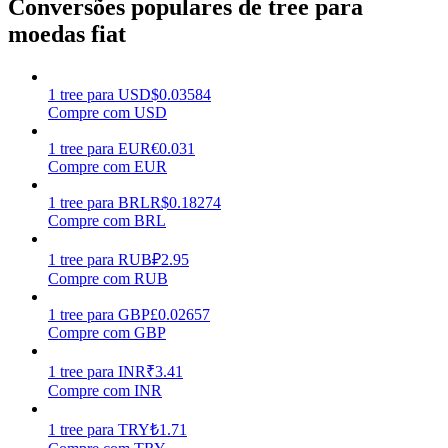
Conversões populares de tree para
moedas fiat
Ganhar
1
tree
para
USD
$
0.03584
Compre com USD
1
tree
para
EUR
€
0.031
Compre com EUR
1
tree
para
BRL
R$
0.18274
Compre com BRL
Porquinho poderoso
1
tree
para
RUB
₽
2.95
Compre com RUB
Ganhe recompensas competitivas diariamente
1
tree
para
GBP
£
0.02657
Compre com GBP
1
tree
para
INR
₹
3.41
Compre com INR
1
tree
para
TRY
₺
1.71