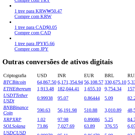
Compre com TRY
Estacamento
1
tree
para
KRW
₩
50.47
Compre com KRW
Altos retornos e acesso instantâneo
1
tree
para
CAD
$
0.05
Compre com CAD
1
tree
para
JPY
¥
5.66
Compre com JPY
Outras conversões de ativos digitais
Criptografia
USD
INR
EUR
BRL
RU
BTC
Bitcoin
64,867.50
6,171,354.94
56,108.57
330,675.10
5,3
Launchpool
ETH
Ethereum
1,913.48
182,044.41
1,655.10
9,754.34
157
Staking flexível para ganhar tokens populares.
USDT
Tether
0.99938
95.07
0.86444
5.09
82.
USDt
BNB
Binance
590.63
56,191.98
510.88
3,010.89
48,
Coin
XRP
XRP
1.02
97.98
0.89086
5.25
84.
SOL
Solana
73.86
7,027.69
63.89
376.55
6,0
USDC
USD