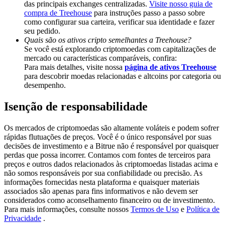
das principais exchanges centralizadas.
Visite nosso guia de
Deposit & Trade BTC to Share 25000 USDT prize pool!
compra de Treehouse
para instruções passo a passo sobre
como configurar sua carteira, verificar sua identidade e fazer
seu pedido.
Quais são os ativos cripto semelhantes a Treehouse?
Deposit CASHCAT & Win
Se você está explorando criptomoedas com capitalizações de
mercado ou características comparáveis, confira:
Share 500000 CASHCAT prize pool
Para mais detalhes, visite nossa
página de ativos Treehouse
para descobrir moedas relacionadas e altcoins por categoria ou
desempenho.
Isenção de responsabilidade
Exclusive for BitMart Users
Register & Trade to Win 500,000 USDT
Os mercados de criptomoedas são altamente voláteis e podem sofrer
rápidas flutuações de preços. Você é o único responsável por suas
decisões de investimento e a Bitrue não é responsável por quaisquer
perdas que possa incorrer. Contamos com fontes de terceiros para
preços e outros dados relacionados às criptomoedas listadas acima e
Precious Metals Trading Carnival
não somos responsáveis por sua confiabilidade ou precisão. As
informações fornecidas nesta plataforma e quaisquer materiais
Trade Gold & Silver · 33,333 USDT Bonus
associados são apenas para fins informativos e não devem ser
considerados como aconselhamento financeiro ou de investimento.
Para mais informações, consulte nossos
Termos de Uso
e
Política de
Privacidade
.