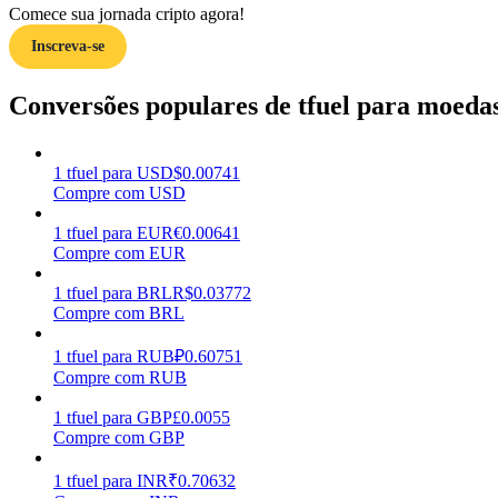
Comece sua jornada cripto agora!
Inscreva-se
Guia
Guia para iniciantes em futuros
Conversões populares de tfuel para moedas
1
tfuel
para
USD
$
0.00741
Compre com USD
1
tfuel
para
EUR
€
0.00641
Compre com EUR
1
tfuel
para
BRL
R$
0.03772
Compre com BRL
Estratégias de negociação
Aprenda como se manter lucrativo
1
tfuel
para
RUB
₽
0.60751
Compre com RUB
1
tfuel
para
GBP
£
0.0055
Compre com GBP
1
tfuel
para
INR
₹
0.70632