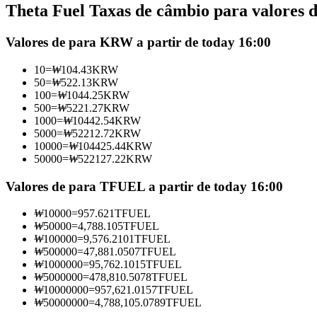
Theta Fuel Taxas de câmbio para valores d
Futuros usando USDC como garantia
Valores de para KRW a partir de today 16:00
10
=
₩
104.43
KRW
50
=
₩
522.13
KRW
100
=
₩
1044.25
KRW
500
=
₩
5221.27
KRW
1000
=
₩
10442.54
KRW
5000
=
₩
52212.72
KRW
10000
=
₩
104425.44
KRW
50000
=
₩
522127.22
KRW
Copiar Trading
Junte-se aos principais traders
Valores de para TFUEL a partir de today 16:00
₩
10000
=
957.621
TFUEL
₩
50000
=
4,788.105
TFUEL
₩
100000
=
9,576.2101
TFUEL
₩
500000
=
47,881.0507
TFUEL
₩
1000000
=
95,762.1015
TFUEL
₩
5000000
=
478,810.5078
TFUEL
₩
10000000
=
957,621.0157
TFUEL
₩
50000000
=
4,788,105.0789
TFUEL