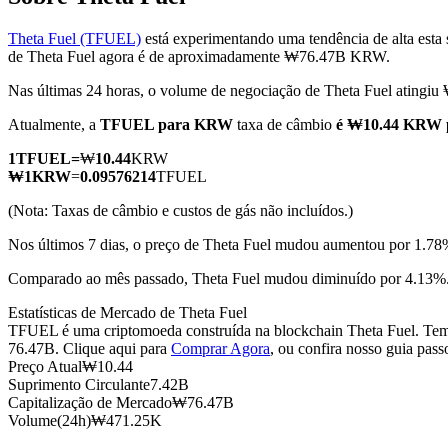
Theta Fuel (TFUEL)
está experimentando uma tendência de alta esta
de Theta Fuel agora é de aproximadamente ₩76.47B KRW.
Nas últimas 24 horas, o volume de negociação de Theta Fuel atin
Futuros COIN-M
Atualmente, a
TFUEL para KRW
taxa de câmbio
é ₩10.44 KRW 
Futuros de criptomoeda
1
TFUEL
=
₩
10.44
KRW
₩
1
KRW
=
0.09576214
TFUEL
TradFi
(Nota: Taxas de câmbio e custos de gás não incluídos.)
Derivativos de ações, câmbio, metais preciosos e commodities
Nos últimos 7 dias, o preço de Theta Fuel mudou aumentou por 1.78
Comparado ao mês passado, Theta Fuel mudou diminuído por 4.13
Estatísticas de Mercado de Theta Fuel
TFUEL é uma criptomoeda construída na blockchain Theta Fuel. Tem u
76.47B. Clique aqui para
Comprar Agora
, ou confira nosso guia pas
Preço Atual
₩
10.44
Suprimento Circulante
7.42B
Capitalização de Mercado
₩
76.47B
Volume(24h)
₩
471.25K
Futuros de USDC