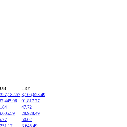
UB
TRY
,327,182.57
3,106,653.49
57,445.96
91,817.77
1.84
47.72
9,605.59
28,928.49
5.77
50.02
,251.17
3,645.49