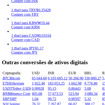
Compre com INR
Ganhar
1
tfuel
para
TRY
₺
0.35428
Compre com TRY
1
tfuel
para
KRW
₩
10.44
Compre com KRW
1
tfuel
para
CAD
$
0.01034
Compre com CAD
1
tfuel
para
JPY
¥
1.17
Compre com JPY
Porquinho poderoso
Outras conversões de ativos digitais
Ganhe recompensas competitivas diariamente
Criptografia
USD
INR
EUR
BRL
R
BTC
Bitcoin
65,044.60
6,193,605.12
56,266.96
330,800.27
5
ETH
Ethereum
1,922.40
183,053.25
1,662.98
9,776.86
1
USDT
Tether USDt
0.99928
95.15
0.86443
5.08
8
BNB
Binance Coin
605.68
57,673.53
523.94
3,080.34
4
XRP
XRP
1.04
99.72
0.90597
5.32
8
SOL
Solana
76.32
7,267.87
66.02
388.17
6