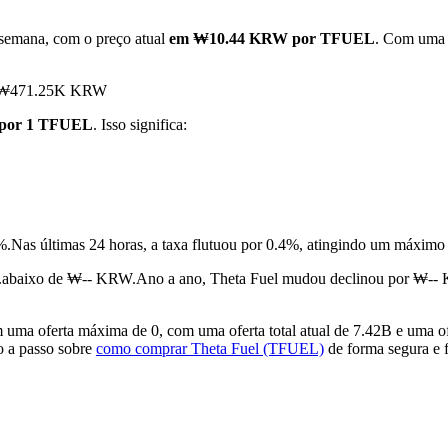
 semana, com o preço atual
em ₩10.44 KRW por TFUEL
. Com uma o
giu ₩471.25K KRW
por 1 TFUEL
. Isso significa:
%.
Nas últimas 24 horas, a taxa flutuou por 0.4%, atingindo um m
%.abaixo de ₩-- KRW.
Ano a ano, Theta Fuel mudou declinou por ₩--
ma oferta máxima de 0, com uma oferta total atual de 7.42B e uma ofe
so a passo sobre
como comprar Theta Fuel (TFUEL)
de forma segura e f