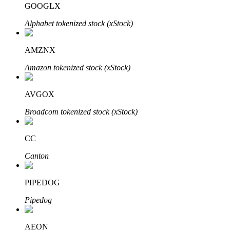
GOOGLX
Alphabet tokenized stock (xStock)
Bloqueios de BTR
Investimentos exclusivos para titulares de BTR
AMZNX
Amazon tokenized stock (xStock)
AVGOX
Broadcom tokenized stock (xStock)
CC
Empréstimos
Canton
Serviço de empréstimo apoiado por criptografia
PIPEDOG
Pipedog
AEON