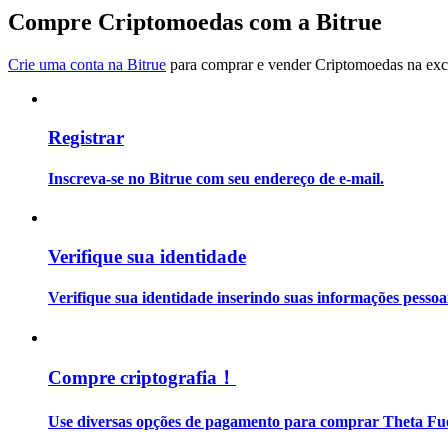
Torne-se um Trader de Cópias
Compre Criptomoedas com a Bitrue
Desfrute da partilha de lucros e comissões de copy trading
Crie uma conta na Bitrue
para comprar e vender Criptomoedas na exch
Registrar
Inscreva-se no Bitrue com seu endereço de e-mail.
Informação
Verifique sua identidade
Análise de big data, incluindo informações comerciais, etc.
Verifique sua identidade inserindo suas informações pesso
Compre criptografia！
Use diversas opções de pagamento para comprar Theta Fue