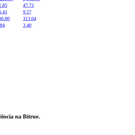
1.85
47.73
6.41
9.57
36.80
313.04
.84
3.40
dência na
Bitrue
.