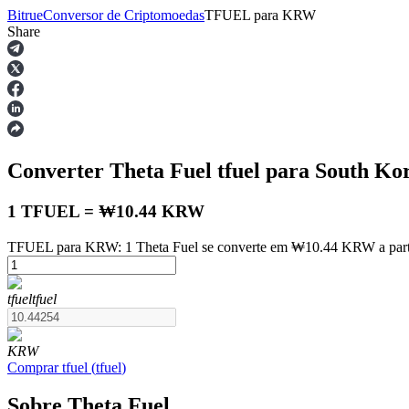
Bitrue
Conversor de Criptomoedas
TFUEL
para
KRW
Share
Futuros
Converter Theta Fuel
tfuel
para South Ko
1 TFUEL = ₩10.44 KRW
TFUEL para KRW: 1 Theta Fuel se converte em ₩10.44 KRW a parti
Futuros de USDT
tfuel
tfuel
Futuros usando USDT como garantia
KRW
Comprar
tfuel
(
tfuel
)
Sobre Theta Fuel