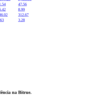
1.54
47.56
5.42
8.99
36.02
312.67
.63
3.28
dência na
Bitrue
.