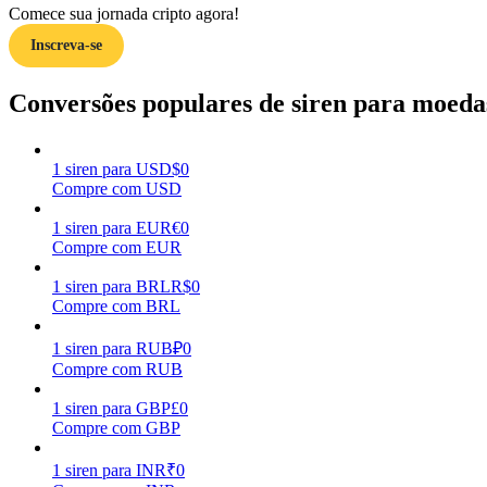
Comece sua jornada cripto agora!
Inscreva-se
Guia
Guia para iniciantes em futuros
Conversões populares de siren para moedas
1
siren
para
USD
$
0
Compre com USD
1
siren
para
EUR
€
0
Compre com EUR
1
siren
para
BRL
R$
0
Compre com BRL
Estratégias de negociação
Aprenda como se manter lucrativo
1
siren
para
RUB
₽
0
Compre com RUB
1
siren
para
GBP
£
0
Compre com GBP
1
siren
para
INR
₹
0