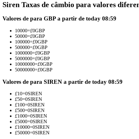
Siren Taxas de câmbio para valores difere
Futuros usando USDC como garantia
Valores de para GBP a partir de today 08:59
10000
=
£
0
GBP
50000
=
£
0
GBP
100000
=
£
0
GBP
500000
=
£
0
GBP
1000000
=
£
0
GBP
5000000
=
£
0
GBP
10000000
=
£
0
GBP
50000000
=
£
0
GBP
Copiar Trading
Junte-se aos principais traders
Valores de para SIREN a partir de today 08:59
£
10
=
0
SIREN
£
50
=
0
SIREN
£
100
=
0
SIREN
£
500
=
0
SIREN
£
1000
=
0
SIREN
£
5000
=
0
SIREN
£
10000
=
0
SIREN
£
50000
=
0
SIREN