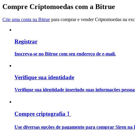
Torne-se um Trader de Cópias
Compre Criptomoedas com a Bitrue
Desfrute da partilha de lucros e comissões de copy trading
Crie uma conta na Bitrue
para comprar e vender Criptomoedas na exch
Registrar
Inscreva-se no Bitrue com seu endereço de e-mail.
Informação
Verifique sua identidade
Análise de big data, incluindo informações comerciais, etc.
Verifique sua identidade inserindo suas informações pesso
Compre criptografia！
Use diversas opções de pagamento para comprar Siren na 