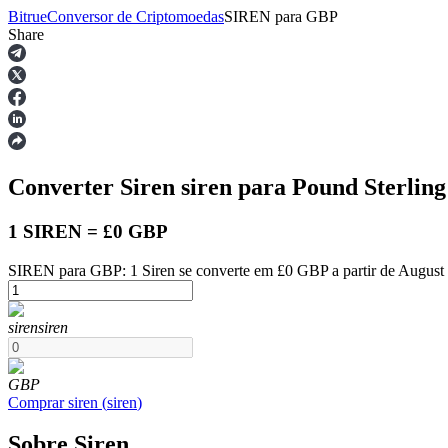
Bitrue
Conversor de Criptomoedas
SIREN
para
GBP
Share
Futuros
Converter Siren
siren
para Pound Sterlin
1 SIREN = £0 GBP
SIREN para GBP: 1 Siren se converte em £0 GBP a partir de August
Futuros de USDT
siren
siren
Futuros usando USDT como garantia
GBP
Comprar
siren
(
siren
)
Sobre Siren