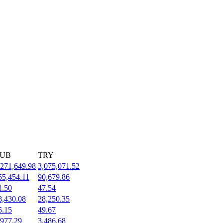
UB
TRY
,271,649.98
3,075,071.52
55,454.11
90,679.86
1.50
47.54
8,430.08
28,250.35
5.15
49.67
,977.29
3,486.68