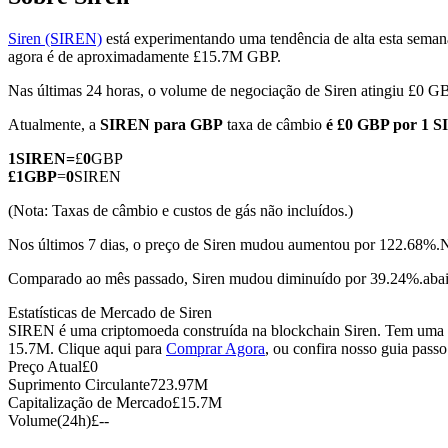
Siren (SIREN)
está experimentando uma tendência de alta esta seman
agora é de aproximadamente £15.7M GBP.
Nas últimas 24 horas, o volume de negociação de Siren atingiu £0 G
Futuros COIN-M
Atualmente, a
SIREN para GBP
taxa de câmbio
é £0 GBP por 1 
Futuros de criptomoeda
1
SIREN
=
£
0
GBP
£
1
GBP
=
0
SIREN
TradFi
(Nota: Taxas de câmbio e custos de gás não incluídos.)
Derivativos de ações, câmbio, metais preciosos e commodities
Nos últimos 7 dias, o preço de Siren mudou aumentou por 122.68%.
N
Comparado ao mês passado, Siren mudou diminuído por 39.24%.abai
Estatísticas de Mercado de Siren
SIREN é uma criptomoeda construída na blockchain Siren. Tem uma of
15.7M. Clique aqui para
Comprar Agora
, ou confira nosso guia pass
Preço Atual
£
0
Suprimento Circulante
723.97M
Capitalização de Mercado
£
15.7M
Volume(24h)
£
--
Futuros de USDC