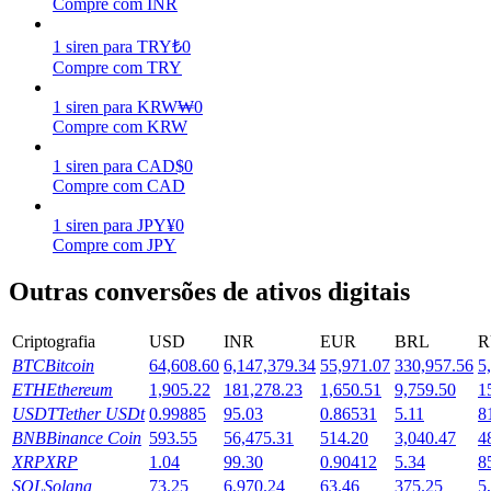
Compre com INR
Ganhar
1
siren
para
TRY
₺
0
Compre com TRY
1
siren
para
KRW
₩
0
Compre com KRW
1
siren
para
CAD
$
0
Compre com CAD
1
siren
para
JPY
¥
0
Compre com JPY
Porquinho poderoso
Outras conversões de ativos digitais
Ganhe recompensas competitivas diariamente
Criptografia
USD
INR
EUR
BRL
R
BTC
Bitcoin
64,608.60
6,147,379.34
55,971.07
330,957.56
5
ETH
Ethereum
1,905.22
181,278.23
1,650.51
9,759.50
1
USDT
Tether USDt
0.99885
95.03
0.86531
5.11
8
BNB
Binance Coin
593.55
56,475.31
514.20
3,040.47
4
XRP
XRP
1.04
99.30
0.90412
5.34
8
SOL
Solana
73.25
6,970.24
63.46
375.25
5