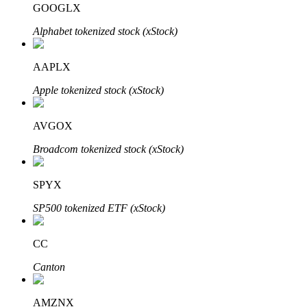
GOOGLX
Alphabet tokenized stock (xStock)
Bloqueios de BTR
Investimentos exclusivos para titulares de BTR
AAPLX
Apple tokenized stock (xStock)
AVGOX
Broadcom tokenized stock (xStock)
SPYX
Empréstimos
SP500 tokenized ETF (xStock)
Serviço de empréstimo apoiado por criptografia
CC
Canton
AMZNX