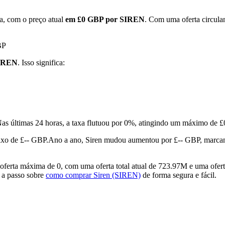
a, com o preço atual
em £0 GBP por SIREN
. Com uma oferta circula
BP
SIREN
. Isso significa:
as últimas 24 horas, a taxa flutuou por 0%, atingindo um máximo de
xo de £-- GBP.
Ano a ano, Siren mudou aumentou por £-- GBP, marc
erta máxima de 0, com uma oferta total atual de 723.97M e uma ofert
o a passo sobre
como comprar Siren (SIREN)
de forma segura e fácil.