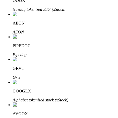
QQQX
Nasdaq tokenized ETF (xStock)
AEON
Parceiros Bitrue
AEON
PIPEDOG
Pipedog
GRVT
Grvt
Afiliados Bitrue
GOOGLX
Até 65% de comissões!
Alphabet tokenized stock (xStock)
AVGOX