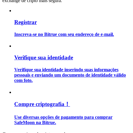
exchange de cripto mais segura.
Guia
Registrar
Guia para iniciantes em futuros
Inscreva-se no Bitrue com seu endereço de e-mail.
Verifique sua identidade
Verifique sua identidade inserindo suas informações
pessoais e enviando um documento de identidade válido
com foto.
Estratégias de negociação
Aprenda como se manter lucrativo
Compre criptografia！
Use diversas opções de pagamento para comprar
SafeMoon na Bitrue.