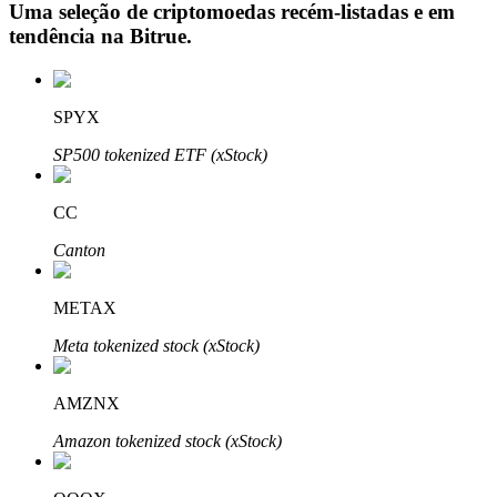
Uma seleção de criptomoedas recém-listadas e em
tendência na
Bitrue
.
Investimento Automático
SPYX
Obtenha lucro a longo prazo e interesses flexíveis
SP500 tokenized ETF (xStock)
CC
Canton
METAX
Meta tokenized stock (xStock)
Aprenda a apostar
Aprenda como ganhar renda passiva
AMZNX
Bitrue
AI
Amazon tokenized stock (xStock)