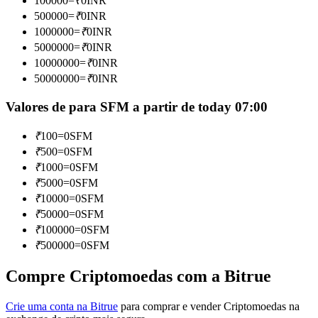
100000
=
₹
0
INR
Torne-se um Trader de Cópias
500000
=
₹
0
INR
1000000
=
₹
0
INR
Desfrute da partilha de lucros e comissões de copy trading
5000000
=
₹
0
INR
10000000
=
₹
0
INR
50000000
=
₹
0
INR
Valores de para SFM a partir de today 07:00
₹
100
=
0
SFM
₹
500
=
0
SFM
₹
1000
=
0
SFM
Informação
₹
5000
=
0
SFM
₹
10000
=
0
SFM
Análise de big data, incluindo informações comerciais, etc.
₹
50000
=
0
SFM
₹
100000
=
0
SFM
₹
500000
=
0
SFM
Compre Criptomoedas com a Bitrue
Crie uma conta na Bitrue
para comprar e vender Criptomoedas na