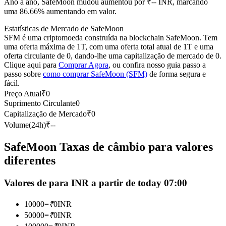
Ano a ano, SafeMoon mudou aumentou por ₹-- INR, marcando
Futuros usando USDC como garantia
uma 86.66% aumentando em valor.
Estatísticas de Mercado de SafeMoon
SFM é uma criptomoeda construída na blockchain SafeMoon. Tem
uma oferta máxima de 1T, com uma oferta total atual de 1T e uma
oferta circulante de 0, dando-lhe uma capitalização de mercado de 0.
Clique aqui para
Comprar Agora
, ou confira nosso guia passo a
passo sobre
como comprar SafeMoon (SFM)
de forma segura e
fácil.
Preço Atual
₹
0
Suprimento Circulante
0
Copiar Trading
Capitalização de Mercado
₹
0
Volume(24h)
₹
--
Junte-se aos principais traders
SafeMoon Taxas de câmbio para valores
diferentes
Valores de para INR a partir de today 07:00
10000
=
₹
0
INR
50000
=
₹
0
INR