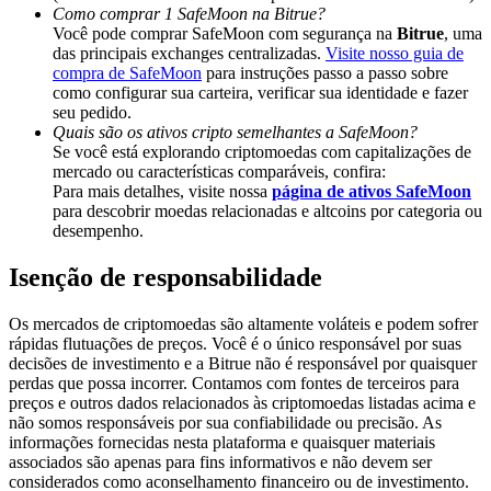
Deposit & Trade BTC to Share 25000 USDT prize pool!
Como comprar 1 SafeMoon na Bitrue?
Você pode comprar SafeMoon com segurança na
Bitrue
, uma
das principais exchanges centralizadas.
Visite nosso guia de
compra de SafeMoon
para instruções passo a passo sobre
como configurar sua carteira, verificar sua identidade e fazer
Deposit CASHCAT & Win
seu pedido.
Quais são os ativos cripto semelhantes a SafeMoon?
Share 500000 CASHCAT prize pool
Se você está explorando criptomoedas com capitalizações de
mercado ou características comparáveis, confira:
Para mais detalhes, visite nossa
página de ativos SafeMoon
para descobrir moedas relacionadas e altcoins por categoria ou
desempenho.
Exclusive for BitMart Users
Register & Trade to Win 500,000 USDT
Isenção de responsabilidade
Os mercados de criptomoedas são altamente voláteis e podem sofrer
rápidas flutuações de preços. Você é o único responsável por suas
decisões de investimento e a Bitrue não é responsável por quaisquer
Precious Metals Trading Carnival
perdas que possa incorrer. Contamos com fontes de terceiros para
preços e outros dados relacionados às criptomoedas listadas acima e
Trade Gold & Silver · 33,333 USDT Bonus
não somos responsáveis por sua confiabilidade ou precisão. As
informações fornecidas nesta plataforma e quaisquer materiais
associados são apenas para fins informativos e não devem ser
considerados como aconselhamento financeiro ou de investimento.