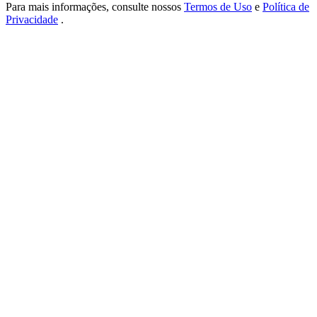
USDT New User Exclusive 10% APR
Para mais informações, consulte nossos
Termos de Uso
e
Política de
Privacidade
.
USDT Flexible Staking | Daily Rewards
BTC New User Exclusive: 6.5% APR
BTC Flexible Staking | Daily Rewards
Mais eventos
Ganhe prêmios e recompensas exclusivas
Centro de recompensas