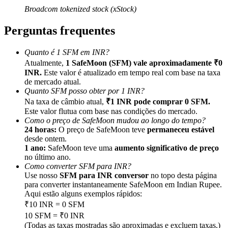
Broadcom tokenized stock (xStock)
Perguntas frequentes
Quanto é 1 SFM em INR?
Indicação
Atualmente,
1 SafeMoon (SFM) vale aproximadamente ₹0
INR.
Este valor é atualizado em tempo real com base na taxa
Convide um amigo para receber recompensas em dinheiro
de mercado atual.
Quanto SFM posso obter por 1 INR?
BTC Welcome Rewards
Na taxa de câmbio atual,
₹1 INR pode comprar 0 SFM.
Este valor flutua com base nas condições do mercado.
Como o preço de SafeMoon mudou ao longo do tempo?
24 horas:
O preço de SafeMoon teve
permaneceu estável
desde ontem.
1 ano:
SafeMoon teve uma
aumento significativo de preço
no último ano.
Como converter SFM para INR?
Use nosso
SFM para INR conversor
no topo desta página
para converter instantaneamente SafeMoon em Indian Rupee.
Aqui estão alguns exemplos rápidos:
₹10 INR = 0 SFM
BTC Welcome Rewards
10 SFM = ₹0 INR
(Todas as taxas mostradas são aproximadas e excluem taxas.)