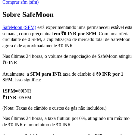
Comprar
sfm
(
sfm
)
Sobre SafeMoon
SafeMoon (SFM)
está experimentando uma permaneceu estável esta
Futuros COIN-M
semana, com o preço atual
em ₹0 INR por SFM
. Com uma oferta
Futuros de criptomoeda
circulante de 0 SFM, a capitalização de mercado total de SafeMoon
agora é de aproximadamente ₹0 INR.
Nas últimas 24 horas, o volume de negociação de SafeMoon atingiu
TradFi
₹0 INR
Derivativos de ações, câmbio, metais preciosos e commodities
Atualmente, a
SFM para INR
taxa de câmbio
é ₹0 INR por 1
SFM
. Isso significa:
1
SFM
=
₹
0
INR
₹
1
INR
=
0
SFM
(Nota: Taxas de câmbio e custos de gás não incluídos.)
Nas últimas 24 horas, a taxa flutuou por 0%, atingindo um máximo
de ₹0 INR e um mínimo de ₹0 INR.
Futuros de USDC