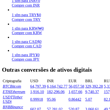
1
sfm
para
INR
₹
0
Compre com INR
Estacamento
1
sfm
para
TRY
₺
0
Altos retornos e acesso instantâneo
Compre com TRY
1
sfm
para
KRW
₩
0
Compre com KRW
1
sfm
para
CAD
$
0
Compre com CAD
1
sfm
para
JPY
¥
0
Compre com JPY
Launchpool
Outras conversões de ativos digitais
Staking flexível para ganhar tokens populares.
Criptografia
USD
INR
EUR
BRL
RU
BTC
Bitcoin
64,797.39
6,164,742.77
56,057.58
329,392.28
5,3
ETH
Ethereum
1,916.10
182,296.06
1,657.66
9,740.37
157
USDT
Tether
0.99918
95.06
0.86442
5.07
82.
USDt
BNB
Binance
602.07
57,281.02
520.87
3,060.61
49,