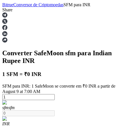
Bitrue
Conversor de Criptomoedas
SFM
para
INR
Share
Futuros
Converter SafeMoon
sfm
para Indian
Rupee
INR
1 SFM = ₹0 INR
Futuros de USDT
SFM para INR: 1 SafeMoon se converte em ₹0 INR a partir de
August 9 at 7:00 AM
Futuros usando USDT como garantia
sfm
sfm
INR