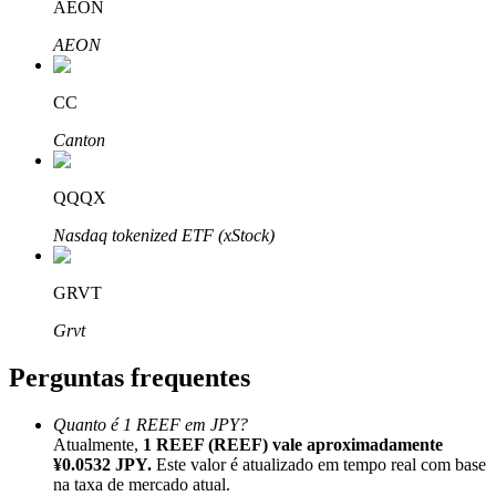
AEON
AEON
CC
Parceiros Bitrue
Canton
QQQX
Nasdaq tokenized ETF (xStock)
GRVT
Grvt
Afiliados Bitrue
Perguntas frequentes
Até 65% de comissões!
Quanto é 1 REEF em JPY?
Atualmente,
1 REEF (REEF) vale aproximadamente
¥0.0532 JPY.
Este valor é atualizado em tempo real com base
na taxa de mercado atual.