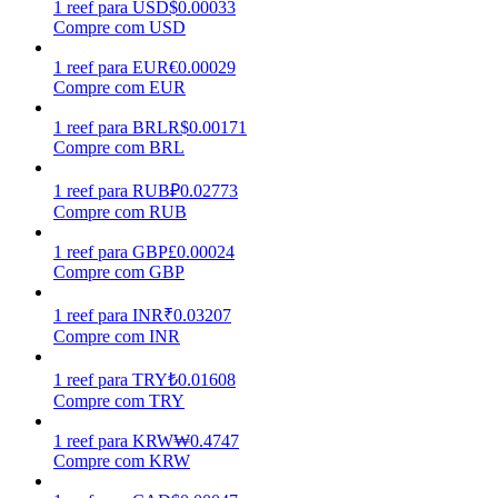
1
reef
para
USD
$
0.00033
Compre com USD
Ganhar
1
reef
para
EUR
€
0.00029
Compre com EUR
1
reef
para
BRL
R$
0.00171
Compre com BRL
1
reef
para
RUB
₽
0.02773
Compre com RUB
1
reef
para
GBP
£
0.00024
Compre com GBP
Porquinho poderoso
Ganhe recompensas competitivas diariamente
1
reef
para
INR
₹
0.03207
Compre com INR
1
reef
para
TRY
₺
0.01608
Compre com TRY
1
reef
para
KRW
₩
0.4747
Compre com KRW