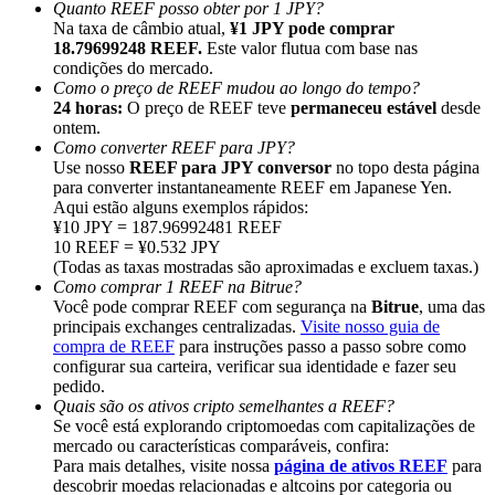
Quanto REEF posso obter por 1 JPY?
Na taxa de câmbio atual,
¥1 JPY pode comprar
18.79699248 REEF.
Este valor flutua com base nas
condições do mercado.
Como o preço de REEF mudou ao longo do tempo?
24 horas:
O preço de REEF teve
permaneceu estável
desde
Indicação
ontem.
Como converter REEF para JPY?
Convide um amigo para receber recompensas em dinheiro
Use nosso
REEF para JPY conversor
no topo desta página
para converter instantaneamente REEF em Japanese Yen.
BTC Welcome Rewards
Aqui estão alguns exemplos rápidos:
¥10 JPY = 187.96992481 REEF
10 REEF = ¥0.532 JPY
(Todas as taxas mostradas são aproximadas e excluem taxas.)
Como comprar 1 REEF na Bitrue?
Você pode comprar REEF com segurança na
Bitrue
, uma das
principais exchanges centralizadas.
Visite nosso guia de
compra de REEF
para instruções passo a passo sobre como
configurar sua carteira, verificar sua identidade e fazer seu
pedido.
Quais são os ativos cripto semelhantes a REEF?
Se você está explorando criptomoedas com capitalizações de
mercado ou características comparáveis, confira:
Para mais detalhes, visite nossa
página de ativos REEF
para
BTC Welcome Rewards
descobrir moedas relacionadas e altcoins por categoria ou