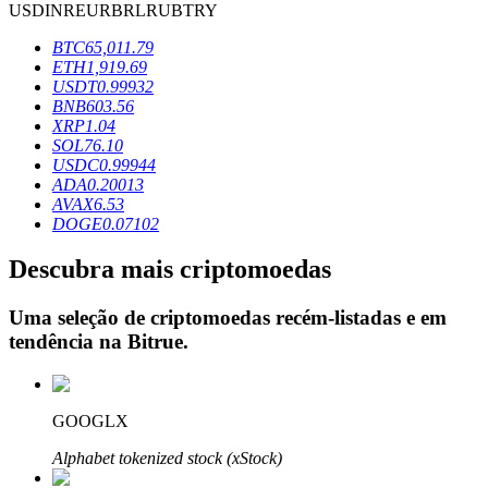
USD
INR
EUR
BRL
RUB
TRY
BTC
65,011.79
ETH
1,919.69
Bloqueios de BTR
USDT
0.99932
BNB
603.56
Investimentos exclusivos para titulares de BTR
XRP
1.04
SOL
76.10
USDC
0.99944
ADA
0.20013
AVAX
6.53
DOGE
0.07102
Descubra mais criptomoedas
Uma seleção de criptomoedas recém-listadas e em
Empréstimos
tendência na
Bitrue
.
Serviço de empréstimo apoiado por criptografia
GOOGLX
Alphabet tokenized stock (xStock)