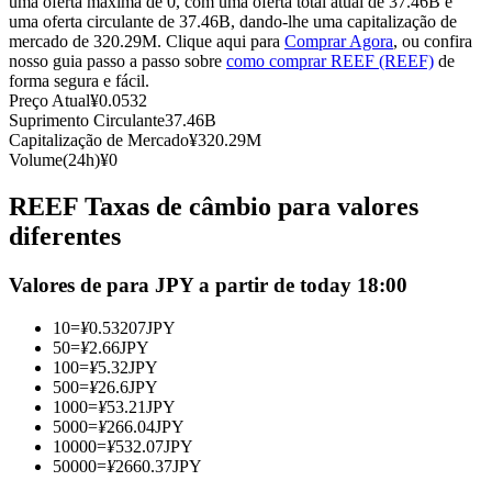
uma oferta máxima de 0, com uma oferta total atual de 37.46B e
uma oferta circulante de 37.46B, dando-lhe uma capitalização de
Futuros usando USDC como garantia
mercado de 320.29M. Clique aqui para
Comprar Agora
, ou confira
nosso guia passo a passo sobre
como comprar REEF (REEF)
de
forma segura e fácil.
Preço Atual
¥
0.0532
Suprimento Circulante
37.46B
Capitalização de Mercado
¥
320.29M
Volume(24h)
¥
0
REEF Taxas de câmbio para valores
diferentes
Copiar Trading
Valores de para JPY a partir de today 18:00
Junte-se aos principais traders
10
=
¥
0.53207
JPY
50
=
¥
2.66
JPY
100
=
¥
5.32
JPY
500
=
¥
26.6
JPY
1000
=
¥
53.21
JPY
5000
=
¥
266.04
JPY
10000
=
¥
532.07
JPY
50000
=
¥
2660.37
JPY