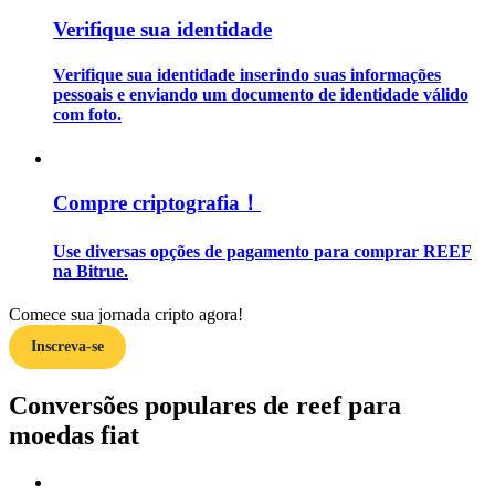
Verifique sua identidade
Guia
Verifique sua identidade inserindo suas informações
Guia para iniciantes em futuros
pessoais e enviando um documento de identidade válido
com foto.
Compre criptografia！
Use diversas opções de pagamento para comprar REEF
na Bitrue.
Estratégias de negociação
Comece sua jornada cripto agora!
Inscreva-se
Aprenda como se manter lucrativo
Conversões populares de reef para
moedas fiat