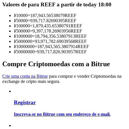
Valores de para REEF a partir de today 18:00
Torne-se um Trader de Cópias
Desfrute da partilha de lucros e comissões de copy trading
¥
10000
=
187,943.56538079
REEF
¥
50000
=
939,717.82690395
REEF
¥
100000
=
1,879,435.65380791
REEF
¥
500000
=
9,397,178.26903956
REEF
¥
1000000
=
18,794,356.53807913
REEF
¥
5000000
=
93,971,782.69039568
REEF
¥
10000000
=
187,943,565.3807914
REEF
¥
50000000
=
939,717,826.903957
REEF
Compre Criptomoedas com a Bitrue
Informação
Crie uma conta na Bitrue
para comprar e vender Criptomoedas na
exchange de cripto mais segura.
Análise de big data, incluindo informações comerciais, etc.
Registrar
Inscreva-se no Bitrue com seu endereço de e-mail.