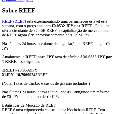
Sobre REEF
REEF (REEF)
está experimentando uma permaneceu estável esta
Futuros COIN-M
semana, com o preço atual
em ¥0.0532 JPY por REEF
. Com uma
oferta circulante de 37.46B REEF, a capitalização de mercado total
Futuros de criptomoeda
de REEF agora é de aproximadamente ¥320.29M JPY.
Nas últimas 24 horas, o volume de negociação de REEF atingiu ¥0
JPY
TradFi
Atualmente, a
REEF para JPY
taxa de câmbio
é ¥0.0532 JPY por
Derivativos de ações, câmbio, metais preciosos e commodities
1 REEF
. Isso significa:
1
REEF
=
¥
0.0532
JPY
¥
1
JPY
=
18.79699248
REEF
(Nota: Taxas de câmbio e custos de gás não incluídos.)
Nas últimas 24 horas, a taxa flutuou por 0%, atingindo um máximo
de ¥0 JPY e um mínimo de ¥0 JPY.
Estatísticas de Mercado de REEF
REEF é uma criptomoeda construída na blockchain REEF. Tem
Futuros de USDC