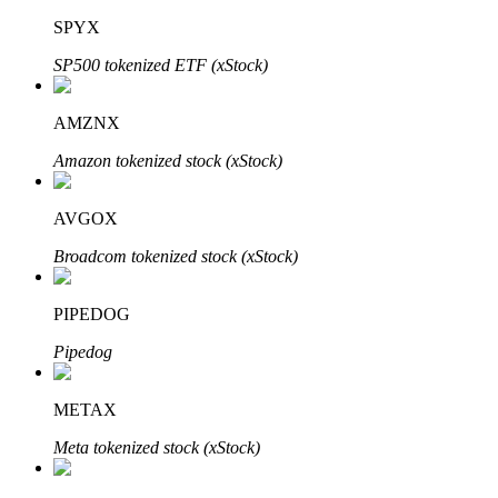
SPYX
SP500 tokenized ETF (xStock)
Investimento Automático
AMZNX
Obtenha lucro a longo prazo e interesses flexíveis
Amazon tokenized stock (xStock)
AVGOX
Broadcom tokenized stock (xStock)
PIPEDOG
Pipedog
Aprenda a apostar
Aprenda como ganhar renda passiva
METAX
Bitrue
AI
Meta tokenized stock (xStock)