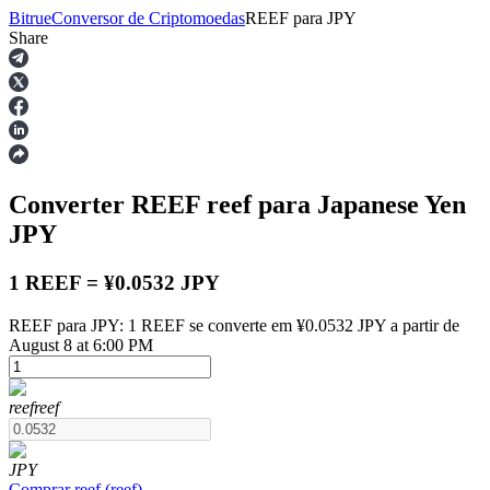
Bitrue
Conversor de Criptomoedas
REEF
para
JPY
Share
Futuros
Converter REEF
reef
para Japanese Yen
JPY
1 REEF = ¥0.0532 JPY
REEF para JPY: 1 REEF se converte em ¥0.0532 JPY a partir de
Futuros de USDT
August 8 at 6:00 PM
Futuros usando USDT como garantia
reef
reef
JPY
Comprar
reef
(
reef
)