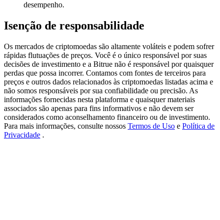
Deposit & Trade BTC to Share 25000 USDT prize pool!
desempenho.
Isenção de responsabilidade
Deposit CASHCAT & Win
Os mercados de criptomoedas são altamente voláteis e podem sofrer
rápidas flutuações de preços. Você é o único responsável por suas
Share 500000 CASHCAT prize pool
decisões de investimento e a Bitrue não é responsável por quaisquer
perdas que possa incorrer. Contamos com fontes de terceiros para
preços e outros dados relacionados às criptomoedas listadas acima e
não somos responsáveis por sua confiabilidade ou precisão. As
informações fornecidas nesta plataforma e quaisquer materiais
Exclusive for BitMart Users
associados são apenas para fins informativos e não devem ser
considerados como aconselhamento financeiro ou de investimento.
Register & Trade to Win 500,000 USDT
Para mais informações, consulte nossos
Termos de Uso
e
Política de
Privacidade
.
Precious Metals Trading Carnival
Trade Gold & Silver · 33,333 USDT Bonus