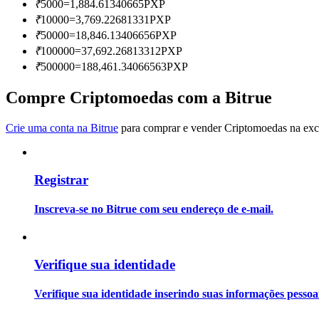
₹
5000
=
1,884.61340665
PXP
Torne-se um Trader de Cópias
₹
10000
=
3,769.22681331
PXP
Desfrute da partilha de lucros e comissões de copy trading
₹
50000
=
18,846.13406656
PXP
₹
100000
=
37,692.26813312
PXP
₹
500000
=
188,461.34066563
PXP
Compre Criptomoedas com a Bitrue
Crie uma conta na Bitrue
para comprar e vender Criptomoedas na exch
Registrar
Informação
Análise de big data, incluindo informações comerciais, etc.
Inscreva-se no Bitrue com seu endereço de e-mail.
Verifique sua identidade
Verifique sua identidade inserindo suas informações pesso