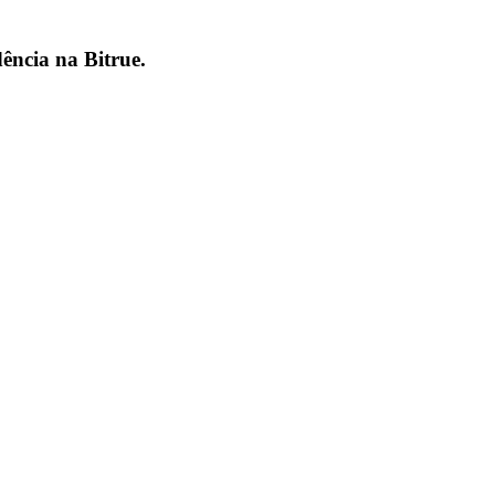
dência na
Bitrue
.