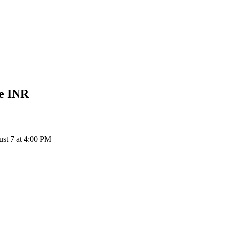
ee
INR
ust 7 at 4:00 PM