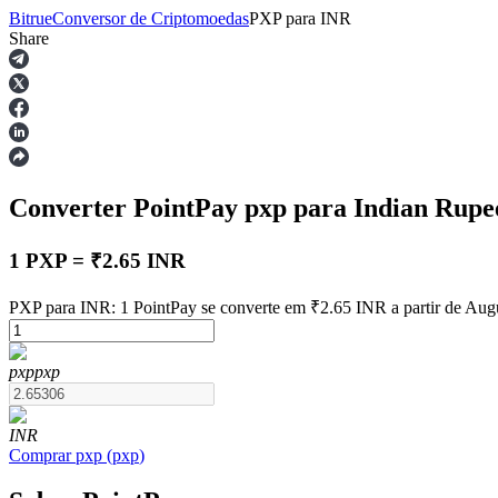
Bitrue
Conversor de Criptomoedas
PXP
para
INR
Share
Futuros
Converter PointPay
pxp
para Indian Rup
1 PXP = ₹2.65 INR
PXP para INR: 1 PointPay se converte em ₹2.65 INR a partir de Aug
Futuros de USDT
pxp
pxp
Futuros usando USDT como garantia
INR
Comprar
pxp
(
pxp
)