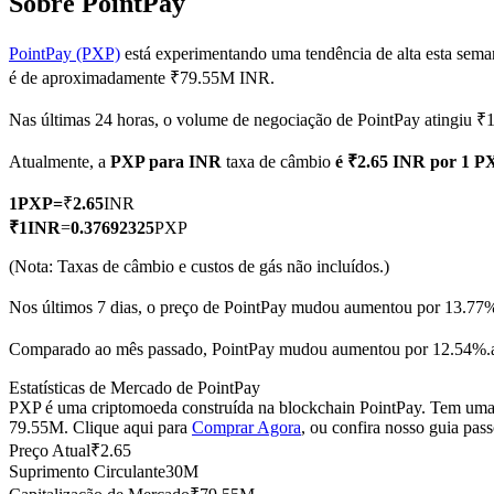
Sobre PointPay
PointPay (PXP)
está experimentando uma tendência de alta esta sema
é de aproximadamente ₹79.55M INR.
Futuros COIN-M
Nas últimas 24 horas, o volume de negociação de PointPay atingiu 
Futuros de criptomoeda
Atualmente, a
PXP para INR
taxa de câmbio
é ₹2.65 INR por 1 P
1
PXP
=
₹
2.65
INR
TradFi
₹
1
INR
=
0.37692325
PXP
Derivativos de ações, câmbio, metais preciosos e commodities
(Nota: Taxas de câmbio e custos de gás não incluídos.)
Nos últimos 7 dias, o preço de PointPay mudou aumentou por 13.77
Comparado ao mês passado, PointPay mudou aumentou por 12.54%.a
Estatísticas de Mercado de PointPay
PXP é uma criptomoeda construída na blockchain PointPay. Tem uma 
79.55M. Clique aqui para
Comprar Agora
, ou confira nosso guia pas
Preço Atual
₹
2.65
Suprimento Circulante
30M
Futuros de USDC