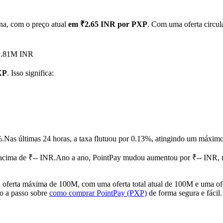
na, com o preço atual
em ₹2.65 INR por PXP
. Com uma oferta circul
₹1.81M INR
XP
. Isso significa:
%.
Nas últimas 24 horas, a taxa flutuou por 0.13%, atingindo um máx
cima de ₹-- INR.
Ano a ano, PointPay mudou aumentou por ₹-- INR,
oferta máxima de 100M, com uma oferta total atual de 100M e uma ofe
so a passo sobre
como comprar PointPay (PXP)
de forma segura e fácil.