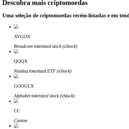
Descubra mais criptomoedas
Uma seleção de criptomoedas recém-listadas e em ten
Bloqueios de BTR
Investimentos exclusivos para titulares de BTR
AVGOX
Broadcom tokenized stock (xStock)
QQQX
Nasdaq tokenized ETF (xStock)
GOOGLX
Empréstimos
Alphabet tokenized stock (xStock)
Serviço de empréstimo apoiado por criptografia
CC
Canton