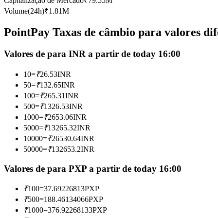
Capitalização de Mercado
₹
79.55M
Futuros usando USDC como garantia
Volume(24h)
₹
1.81M
PointPay Taxas de câmbio para valores dif
Valores de para INR a partir de today 16:00
10
=
₹
26.53
INR
50
=
₹
132.65
INR
100
=
₹
265.31
INR
500
=
₹
1326.53
INR
Copiar Trading
1000
=
₹
2653.06
INR
Junte-se aos principais traders
5000
=
₹
13265.32
INR
10000
=
₹
26530.64
INR
50000
=
₹
132653.2
INR
Valores de para PXP a partir de today 16:00
₹
100
=
37.69226813
PXP
₹
500
=
188.46134066
PXP
₹
1000
=
376.92268133
PXP