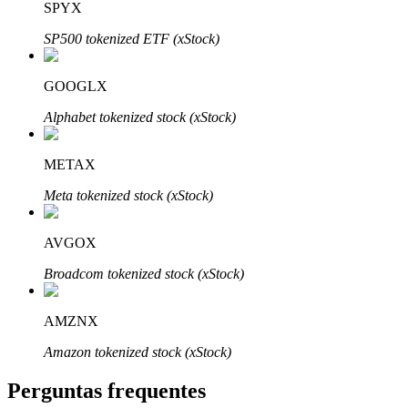
SPYX
SP500 tokenized ETF (xStock)
GOOGLX
Parceiros Bitrue
Alphabet tokenized stock (xStock)
METAX
Meta tokenized stock (xStock)
AVGOX
Broadcom tokenized stock (xStock)
Afiliados Bitrue
AMZNX
Até 65% de comissões!
Amazon tokenized stock (xStock)
Perguntas frequentes