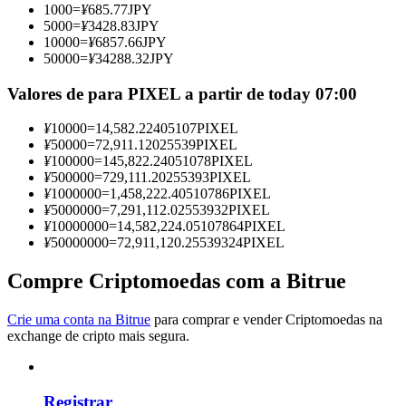
1000
=
¥
685.77
JPY
Torne-se um Trader de Cópias
5000
=
¥
3428.83
JPY
10000
=
¥
6857.66
JPY
Desfrute da partilha de lucros e comissões de copy trading
50000
=
¥
34288.32
JPY
Valores de para PIXEL a partir de today 07:00
¥
10000
=
14,582.22405107
PIXEL
¥
50000
=
72,911.12025539
PIXEL
¥
100000
=
145,822.24051078
PIXEL
¥
500000
=
729,111.20255393
PIXEL
¥
1000000
=
1,458,222.40510786
PIXEL
¥
5000000
=
7,291,112.02553932
PIXEL
¥
10000000
=
14,582,224.05107864
PIXEL
Informação
¥
50000000
=
72,911,120.25539324
PIXEL
Análise de big data, incluindo informações comerciais, etc.
Compre Criptomoedas com a Bitrue
Crie uma conta na Bitrue
para comprar e vender Criptomoedas na
exchange de cripto mais segura.
Registrar