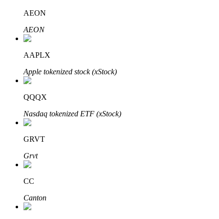
AEON
AEON
Investimento Automático
AAPLX
Obtenha lucro a longo prazo e interesses flexíveis
Apple tokenized stock (xStock)
QQQX
Nasdaq tokenized ETF (xStock)
GRVT
Grvt
Aprenda a apostar
Aprenda como ganhar renda passiva
CC
Bitrue
AI
Canton