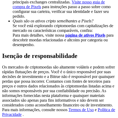
principais exchanges centralizadas.
Visite nosso guia de
Share 500000 CASHCAT prize pool
compra de Pixels
para instruções passo a passo sobre como
configurar sua carteira, verificar sua identidade e fazer seu
pedido.
Quais são os ativos cripto semelhantes a Pixels?
Exclusive for BitMart Users
Se você está explorando criptomoedas com capitalizações de
mercado ou características comparáveis, confira:
Register & Trade to Win 500,000 USDT
Para mais detalhes, visite nossa
página de ativos Pixels
para
descobrir moedas relacionadas e altcoins por categoria ou
desempenho.
Isenção de responsabilidade
Precious Metals Trading Carnival
Trade Gold & Silver · 33,333 USDT Bonus
Os mercados de criptomoedas são altamente voláteis e podem sofrer
rápidas flutuações de preços. Você é o único responsável por suas
decisões de investimento e a Bitrue não é responsável por quaisquer
perdas que possa incorrer. Contamos com fontes de terceiros para
preços e outros dados relacionados às criptomoedas listadas acima e
USDT New User Exclusive 10% APR
não somos responsáveis por sua confiabilidade ou precisão. As
informações fornecidas nesta plataforma e quaisquer materiais
USDT Flexible Staking | Daily Rewards
associados são apenas para fins informativos e não devem ser
considerados como aconselhamento financeiro ou de investimento.
Para mais informações, consulte nossos
Termos de Uso
e
Política de
Privacidade
.