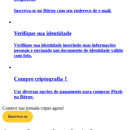
Inscreva-se no Bitrue com seu endereço de e-mail.
Guia
Guia para iniciantes em futuros
Verifique sua identidade
Verifique sua identidade inserindo suas informações
pessoais e enviando um documento de identidade válido
com foto.
Compre criptografia！
Estratégias de negociação
Use diversas opções de pagamento para comprar Pixels
Aprenda como se manter lucrativo
na Bitrue.
Comece sua jornada cripto agora!
Inscreva-se