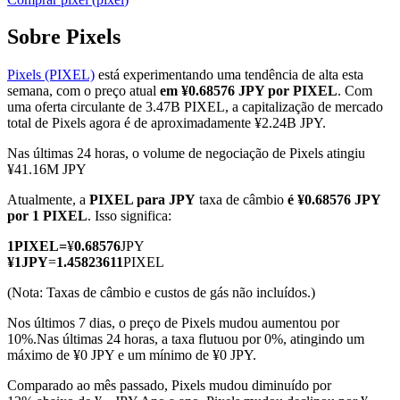
Sobre Pixels
Pixels (PIXEL)
está experimentando uma tendência de alta esta
Futuros COIN-M
semana, com o preço atual
em ¥0.68576 JPY por PIXEL
. Com
uma oferta circulante de 3.47B PIXEL, a capitalização de mercado
Futuros de criptomoeda
total de Pixels agora é de aproximadamente ¥2.24B JPY.
Nas últimas 24 horas, o volume de negociação de Pixels atingiu
¥41.16M JPY
TradFi
Atualmente, a
PIXEL para JPY
taxa de câmbio
é ¥0.68576 JPY
Derivativos de ações, câmbio, metais preciosos e commodities
por 1 PIXEL
. Isso significa:
1
PIXEL
=
¥
0.68576
JPY
¥
1
JPY
=
1.45823611
PIXEL
(Nota: Taxas de câmbio e custos de gás não incluídos.)
Nos últimos 7 dias, o preço de Pixels mudou aumentou por
10%.
Nas últimas 24 horas, a taxa flutuou por 0%, atingindo um
máximo de ¥0 JPY e um mínimo de ¥0 JPY.
Comparado ao mês passado, Pixels mudou diminuído por
Futuros de USDC