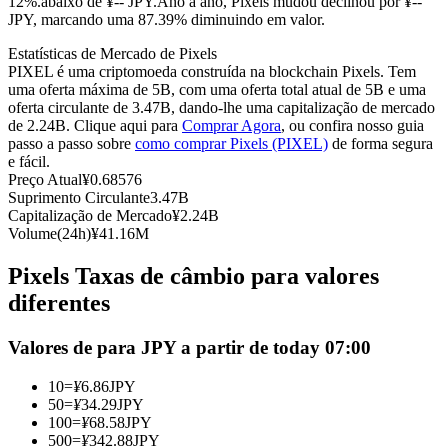
12%.abaixo de ¥-- JPY.
Ano a ano, Pixels mudou declinou por ¥--
JPY, marcando uma 87.39% diminuindo em valor.
Futuros usando USDC como garantia
Estatísticas de Mercado de Pixels
PIXEL é uma criptomoeda construída na blockchain Pixels. Tem
uma oferta máxima de 5B, com uma oferta total atual de 5B e uma
oferta circulante de 3.47B, dando-lhe uma capitalização de mercado
de 2.24B. Clique aqui para
Comprar Agora
, ou confira nosso guia
passo a passo sobre
como comprar Pixels (PIXEL)
de forma segura
e fácil.
Preço Atual
¥
0.68576
Suprimento Circulante
3.47B
Capitalização de Mercado
¥
2.24B
Copiar Trading
Volume(24h)
¥
41.16M
Junte-se aos principais traders
Pixels Taxas de câmbio para valores
diferentes
Valores de para JPY a partir de today 07:00
10
=
¥
6.86
JPY
50
=
¥
34.29
JPY
100
=
¥
68.58
JPY
500
=
¥
342.88
JPY