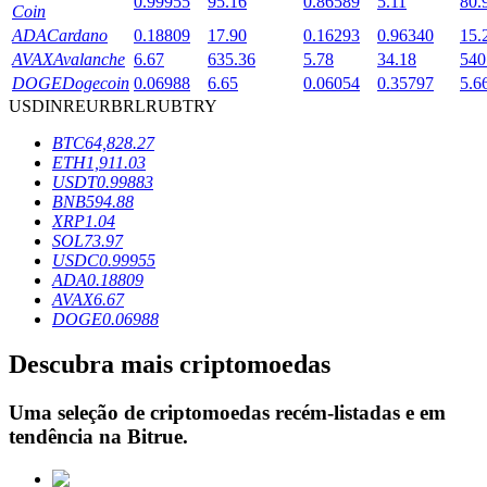
0.99955
95.16
0.86589
5.11
80.
Coin
ADA
Cardano
0.18809
17.90
0.16293
0.96340
15.
AVAX
Avalanche
6.67
635.36
5.78
34.18
540
Bloqueios de BTR
DOGE
Dogecoin
0.06988
6.65
0.06054
0.35797
5.6
USD
INR
EUR
BRL
RUB
TRY
Investimentos exclusivos para titulares de BTR
BTC
64,828.27
ETH
1,911.03
USDT
0.99883
BNB
594.88
XRP
1.04
SOL
73.97
USDC
0.99955
ADA
0.18809
AVAX
6.67
DOGE
0.06988
Empréstimos
Descubra mais criptomoedas
Serviço de empréstimo apoiado por criptografia
Uma seleção de criptomoedas recém-listadas e em
tendência na
Bitrue
.