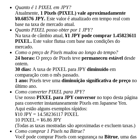
Quanto é 1 PIXEL em JPY?
Atualmente,
1 Pixels (PIXEL) vale aproximadamente
¥0.68576 JPY.
Este valor é atualizado em tempo real com
base na taxa de mercado atual.
Quanto PIXEL posso obter por 1 JPY?
Na taxa de câmbio atual,
¥1 JPY pode comprar 1.45823611
Indicação
PIXEL.
Este valor flutua com base nas condições do
Convide um amigo para receber recompensas em dinheiro
mercado.
Como o preço de Pixels mudou ao longo do tempo?
Deposit CASHCAT & Win
24 horas:
O preço de Pixels teve
permaneceu estável
desde
ontem.
30 dias:
A taxa de PIXEL para JPY
diminuído
em
comparação com o mês passado.
1 ano:
Pixels teve uma
diminuição significativa de preço
no
último ano.
Como converter PIXEL para JPY?
Use nosso
PIXEL para JPY conversor
no topo desta página
para converter instantaneamente Pixels em Japanese Yen.
Aqui estão alguns exemplos rápidos:
¥10 JPY = 14.58236117 PIXEL
10 PIXEL = ¥6.86 JPY
(Todas as taxas mostradas são aproximadas e excluem taxas.)
Como comprar 1 Pixels na Bitrue?
Deposit CASHCAT & Win
Você pode comprar Pixels com segurança na
Bitrue
, uma das