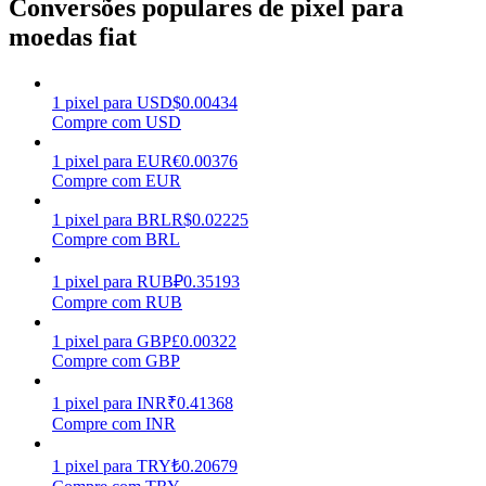
Conversões populares de pixel para
moedas fiat
Ganhar
1
pixel
para
USD
$
0.00434
Compre com USD
1
pixel
para
EUR
€
0.00376
Compre com EUR
1
pixel
para
BRL
R$
0.02225
Compre com BRL
Porquinho poderoso
1
pixel
para
RUB
₽
0.35193
Compre com RUB
Ganhe recompensas competitivas diariamente
1
pixel
para
GBP
£
0.00322
Compre com GBP
1
pixel
para
INR
₹
0.41368
Compre com INR
1
pixel
para
TRY
₺
0.20679