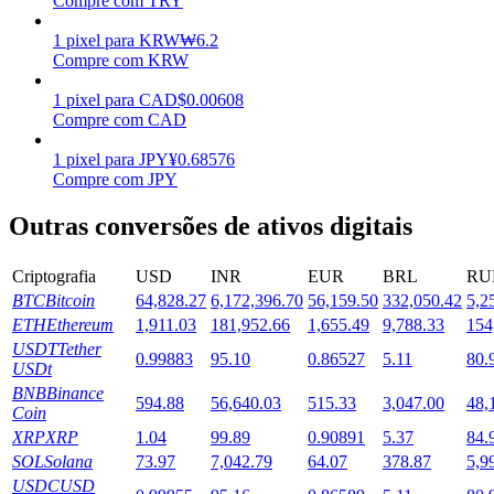
Compre com TRY
Estacamento
1
pixel
para
KRW
₩
6.2
Compre com KRW
Altos retornos e acesso instantâneo
1
pixel
para
CAD
$
0.00608
Compre com CAD
1
pixel
para
JPY
¥
0.68576
Compre com JPY
Outras conversões de ativos digitais
Criptografia
USD
INR
EUR
BRL
RU
BTC
Bitcoin
64,828.27
6,172,396.70
56,159.50
332,050.42
5,2
Launchpool
ETH
Ethereum
1,911.03
181,952.66
1,655.49
9,788.33
154
Staking flexível para ganhar tokens populares.
USDT
Tether
0.99883
95.10
0.86527
5.11
80.
USDt
BNB
Binance
594.88
56,640.03
515.33
3,047.00
48,
Coin
XRP
XRP
1.04
99.89
0.90891
5.37
84.
SOL
Solana
73.97
7,042.79
64.07
378.87
5,9
USDC
USD