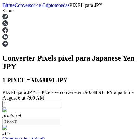
Bitrue
Conversor de Criptomoedas
PIXEL
para
JPY
Share
Futuros
Converter Pixels
pixel
para Japanese Yen
JPY
1 PIXEL = ¥0.68891 JPY
PIXEL para JPY: 1 Pixels se converte em ¥0.68891 JPY a partir de
Futuros de USDT
August 6 at 7:00 AM
Futuros usando USDT como garantia
pixel
pixel
JPY
Comprar
pixel
(
pixel
)