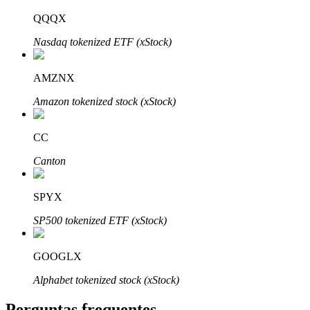
QQQX
Nasdaq tokenized ETF (xStock)
AMZNX
Parceiros Bitrue
Amazon tokenized stock (xStock)
CC
Canton
SPYX
SP500 tokenized ETF (xStock)
Afiliados Bitrue
Até 65% de comissões!
GOOGLX
Alphabet tokenized stock (xStock)
Perguntas frequentes