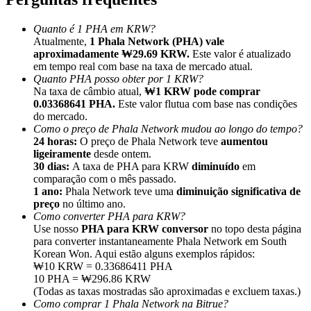
Quanto é 1 PHA em KRW?
Atualmente,
1 Phala Network (PHA) vale
aproximadamente ₩29.69 KRW.
Este valor é atualizado
em tempo real com base na taxa de mercado atual.
Quanto PHA posso obter por 1 KRW?
Indicação
Na taxa de câmbio atual,
₩1 KRW pode comprar
Convide um amigo para receber recompensas em dinheiro
0.03368641 PHA.
Este valor flutua com base nas condições
do mercado.
Deposit CASHCAT & Win
Como o preço de Phala Network mudou ao longo do tempo?
24 horas:
O preço de Phala Network teve
aumentou
ligeiramente
desde ontem.
30 dias:
A taxa de PHA para KRW
diminuído
em
comparação com o mês passado.
1 ano:
Phala Network teve uma
diminuição significativa de
preço
no último ano.
Como converter PHA para KRW?
Use nosso
PHA para KRW conversor
no topo desta página
para converter instantaneamente Phala Network em South
Korean Won. Aqui estão alguns exemplos rápidos:
₩10 KRW = 0.33686411 PHA
10 PHA = ₩296.86 KRW
(Todas as taxas mostradas são aproximadas e excluem taxas.)
Deposit CASHCAT & Win
Como comprar 1 Phala Network na Bitrue?