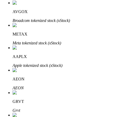
AVGOX
Broadcom tokenized stock (xStock)
Investimento Automático
Obtenha lucro a longo prazo e interesses flexíveis
METAX
Meta tokenized stock (xStock)
AAPLX
Apple tokenized stock (xStock)
AEON
Aprenda a apostar
AEON
Aprenda como ganhar renda passiva
GRVT
Bitrue
AI
Grvt