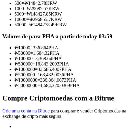
500
=
₩
14842.78
KRW
Torne-se um Trader de Cópias
1000
=
₩
29685.57
KRW
5000
=
₩
148427.85
KRW
Desfrute da partilha de lucros e comissões de copy trading
10000
=
₩
296855.7
KRW
50000
=
₩
1484278.49
KRW
Valores de para PHA a partir de today 03:59
₩
10000
=
336.864
PHA
₩
50000
=
1,684.32
PHA
₩
100000
=
3,368.64
PHA
₩
500000
=
16,843.2003
PHA
₩
1000000
=
33,686.4007
PHA
₩
5000000
=
168,432.0036
PHA
Informação
₩
10000000
=
336,864.0073
PHA
₩
50000000
=
1,684,320.0369
PHA
Análise de big data, incluindo informações comerciais, etc.
Compre Criptomoedas com a Bitrue
Crie uma conta na Bitrue
para comprar e vender Criptomoedas na
exchange de cripto mais segura.