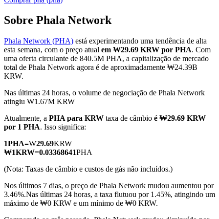
Sobre Phala Network
Phala Network (PHA)
está experimentando uma tendência de alta
Futuros COIN-M
esta semana, com o preço atual
em ₩29.69 KRW por PHA
. Com
uma oferta circulante de 840.5M PHA, a capitalização de mercado
Futuros de criptomoeda
total de Phala Network agora é de aproximadamente ₩24.39B
KRW.
Nas últimas 24 horas, o volume de negociação de Phala Network
TradFi
atingiu ₩1.67M KRW
Derivativos de ações, câmbio, metais preciosos e commodities
Atualmente, a
PHA para KRW
taxa de câmbio
é ₩29.69 KRW
por 1 PHA
. Isso significa:
1
PHA
=
₩
29.69
KRW
₩
1
KRW
=
0.03368641
PHA
(Nota: Taxas de câmbio e custos de gás não incluídos.)
Nos últimos 7 dias, o preço de Phala Network mudou aumentou por
3.46%.
Nas últimas 24 horas, a taxa flutuou por 1.45%, atingindo um
máximo de ₩0 KRW e um mínimo de ₩0 KRW.
Futuros de USDC