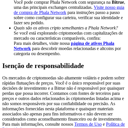
Você pode comprar Phala Network com segurança na
Bitrue
,
Share 500000 CASHCAT prize pool
uma das principais exchanges centralizadas.
Visite nosso guia
de compra de Phala Network
para instruções passo a passo
sobre como configurar sua carteira, verificar sua identidade e
fazer seu pedido.
Exclusive for BitMart Users
Quais são os ativos cripto semelhantes a Phala Network?
Se você está explorando criptomoedas com capitalizações de
Register & Trade to Win 500,000 USDT
mercado ou características comparáveis, confira:
Para mais detalhes, visite nossa
página de ativos Phala
Network
para descobrir moedas relacionadas e altcoins por
categoria ou desempenho.
Precious Metals Trading Carnival
Isenção de responsabilidade
Trade Gold & Silver · 33,333 USDT Bonus
Os mercados de criptomoedas são altamente voláteis e podem sofrer
rápidas flutuações de preços. Você é o único responsável por suas
decisões de investimento e a Bitrue não é responsável por quaisquer
perdas que possa incorrer. Contamos com fontes de terceiros para
USDT New User Exclusive 10% APR
preços e outros dados relacionados às criptomoedas listadas acima e
não somos responsáveis por sua confiabilidade ou precisão. As
USDT Flexible Staking | Daily Rewards
informações fornecidas nesta plataforma e quaisquer materiais
associados são apenas para fins informativos e não devem ser
considerados como aconselhamento financeiro ou de investimento.
Para mais informações, consulte nossos
Termos de Uso
e
Política de