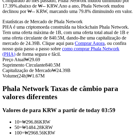
Comparado ao mês passado, Phala Network mudou diminuído por
17.39%.abaixo de ₩-- KRW.
Ano a ano, Phala Network mudou
Futuros usando USDC como garantia
declinou por ₩-- KRW, marcando uma 79.8% diminuindo em valor.
Estatísticas de Mercado de Phala Network
PHA é uma criptomoeda construída na blockchain Phala Network.
Tem uma oferta máxima de 1B, com uma oferta total atual de 1B e
uma oferta circulante de 840.5M, dando-lhe uma capitalização de
mercado de 24.39B. Clique aqui para
Comprar Agora
, ou confira
nosso guia passo a passo sobre
como comprar Phala Network
(PHA)
de forma segura e fácil.
Preço Atual
₩
29.69
Suprimento Circulante
840.5M
Copiar Trading
Capitalização de Mercado
₩
24.39B
Volume(24h)
₩
1.67M
Junte-se aos principais traders
Phala Network Taxas de câmbio para
valores diferentes
Valores de para KRW a partir de today 03:59
10
=
₩
296.86
KRW
50
=
₩
1484.28
KRW
100
=
₩
2968.56
KRW