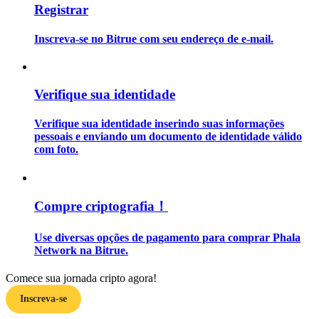
Registrar
Guia
Inscreva-se no Bitrue com seu endereço de e-mail.
Guia para iniciantes em futuros
Verifique sua identidade
Verifique sua identidade inserindo suas informações
pessoais e enviando um documento de identidade válido
com foto.
Estratégias de negociação
Compre criptografia！
Aprenda como se manter lucrativo
Use diversas opções de pagamento para comprar Phala
Network na Bitrue.
Comece sua jornada cripto agora!
Inscreva-se