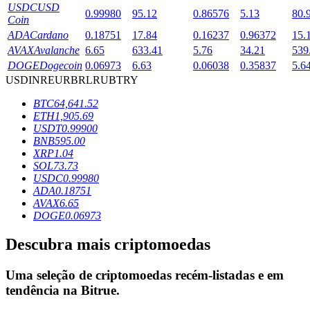
USDC
USD
0.99980
95.12
0.86576
5.13
80.
Coin
ADA
Cardano
0.18751
17.84
0.16237
0.96372
15.
Bloqueios de BTR
AVAX
Avalanche
6.65
633.41
5.76
34.21
539
DOGE
Dogecoin
0.06973
6.63
0.06038
0.35837
5.6
Investimentos exclusivos para titulares de BTR
USD
INR
EUR
BRL
RUB
TRY
BTC
64,641.52
ETH
1,905.69
USDT
0.99900
BNB
595.00
XRP
1.04
SOL
73.73
USDC
0.99980
ADA
0.18751
AVAX
6.65
Empréstimos
DOGE
0.06973
Serviço de empréstimo apoiado por criptografia
Descubra mais criptomoedas
Uma seleção de criptomoedas recém-listadas e em
tendência na
Bitrue
.