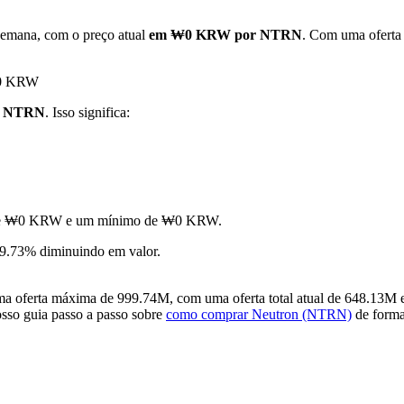
semana, com o preço atual
em ₩0 KRW por NTRN
. Com uma oferta
 ₩0 KRW
1 NTRN
. Isso significa:
mo de ₩0 KRW e um mínimo de ₩0 KRW.
9.73% diminuindo em valor.
oferta máxima de 999.74M, com uma oferta total atual de 648.13M e 
osso guia passo a passo sobre
como comprar Neutron (NTRN)
de forma 