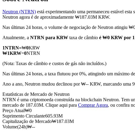
Neutron (NTRN)
está experimentando uma permaneceu estável esta 
Neutron agora é de aproximadamente ₩187.03M KRW.
Nas últimas 24 horas, o volume de negociação de Neutron atingiu
Futuros COIN-M
Atualmente, a
NTRN para KRW
taxa de câmbio
é ₩0 KRW por 
Futuros de criptomoeda
1
NTRN
=
₩
0
KRW
₩
1
KRW
=
0
NTRN
TradFi
(Nota: Taxas de câmbio e custos de gás não incluídos.)
Derivativos de ações, câmbio, metais preciosos e commodities
Nas últimas 24 horas, a taxa flutuou por 0%, atingindo um máxi
Ano a ano, Neutron mudou declinou por ₩-- KRW, marcando uma 9
Estatísticas de Mercado de Neutron
NTRN é uma criptomoeda construída na blockchain Neutron. Tem uma 
mercado de 187.03M. Clique aqui para
Comprar Agora
, ou confira n
Preço Atual
₩
0
Suprimento Circulante
605.93M
Capitalização de Mercado
₩
187.03M
Volume(24h)
₩
--
Futuros de USDC