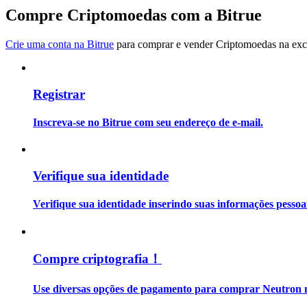
Torne-se um Trader de Cópias
Compre Criptomoedas com a Bitrue
Desfrute da partilha de lucros e comissões de copy trading
Crie uma conta na Bitrue
para comprar e vender Criptomoedas na exch
Registrar
Inscreva-se no Bitrue com seu endereço de e-mail.
Informação
Verifique sua identidade
Análise de big data, incluindo informações comerciais, etc.
Verifique sua identidade inserindo suas informações pesso
Compre criptografia！
Use diversas opções de pagamento para comprar Neutron n