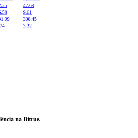
2.25
47.69
6.58
9.61
31.99
308.45
.74
3.32
dência na
Bitrue
.