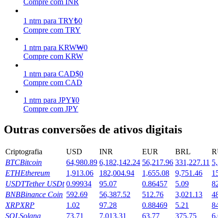
Compre com INR
Ganhar
1
ntrn
para
TRY
₺
0
Compre com TRY
1
ntrn
para
KRW
₩
0
Compre com KRW
1
ntrn
para
CAD
$
0
Compre com CAD
1
ntrn
para
JPY
¥
0
Compre com JPY
Porquinho poderoso
Outras conversões de ativos digitais
Ganhe recompensas competitivas diariamente
Criptografia
USD
INR
EUR
BRL
R
BTC
Bitcoin
64,980.89
6,182,142.24
56,217.96
331,227.11
5
ETH
Ethereum
1,913.06
182,004.94
1,655.08
9,751.46
1
USDT
Tether USDt
0.99934
95.07
0.86457
5.09
8
BNB
Binance Coin
592.69
56,387.52
512.76
3,021.13
4
XRP
XRP
1.02
97.28
0.88469
5.21
8
SOL
Solana
73.71
7,013.31
63.77
375.75
6