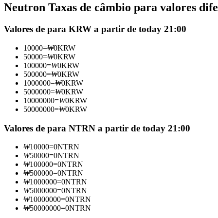
Neutron Taxas de câmbio para valores dife
Futuros usando USDC como garantia
Valores de para KRW a partir de today 21:00
10000
=
₩
0
KRW
50000
=
₩
0
KRW
100000
=
₩
0
KRW
500000
=
₩
0
KRW
1000000
=
₩
0
KRW
5000000
=
₩
0
KRW
10000000
=
₩
0
KRW
50000000
=
₩
0
KRW
Copiar Trading
Junte-se aos principais traders
Valores de para NTRN a partir de today 21:00
₩
10000
=
0
NTRN
₩
50000
=
0
NTRN
₩
100000
=
0
NTRN
₩
500000
=
0
NTRN
₩
1000000
=
0
NTRN
₩
5000000
=
0
NTRN
₩
10000000
=
0
NTRN
₩
50000000
=
0
NTRN