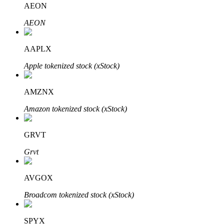
AEON
AEON
Bloqueios de BTR
Investimentos exclusivos para titulares de BTR
AAPLX
Apple tokenized stock (xStock)
AMZNX
Amazon tokenized stock (xStock)
GRVT
Empréstimos
Grvt
Serviço de empréstimo apoiado por criptografia
AVGOX
Broadcom tokenized stock (xStock)
SPYX