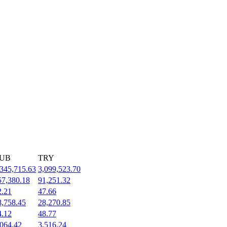
UB
TRY
,345,715.63
3,099,523.70
57,380.18
91,251.32
2.21
47.66
8,758.45
28,270.85
4.12
48.77
,064.42
3,516.24