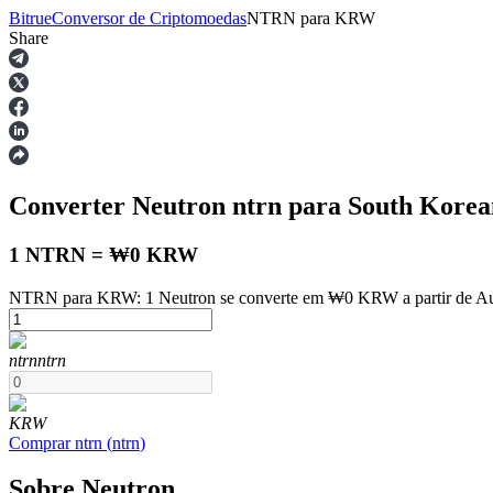
Bitrue
Conversor de Criptomoedas
NTRN
para
KRW
Share
Futuros
Converter Neutron
ntrn
para South Kore
1 NTRN = ₩0 KRW
NTRN para KRW: 1 Neutron se converte em ₩0 KRW a partir de Au
Futuros de USDT
ntrn
ntrn
Futuros usando USDT como garantia
KRW
Comprar
ntrn
(
ntrn
)
Sobre Neutron