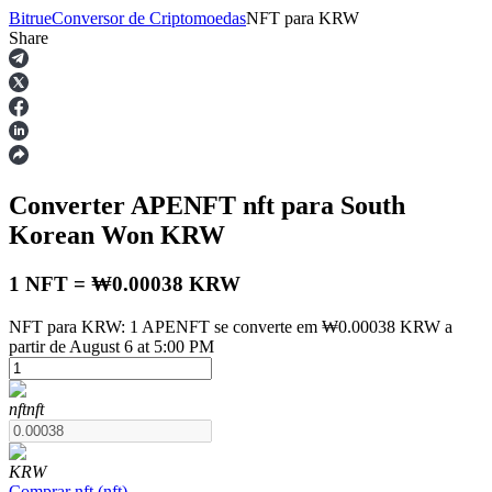
Bitrue
Conversor de Criptomoedas
NFT
para
KRW
Share
Futuros
Converter APENFT
nft
para South
Korean Won
KRW
1 NFT = ₩0.00038 KRW
NFT para KRW: 1 APENFT se converte em ₩0.00038 KRW a
Futuros de USDT
partir de August 6 at 5:00 PM
Futuros usando USDT como garantia
nft
nft
KRW
Comprar
nft
(
nft
)