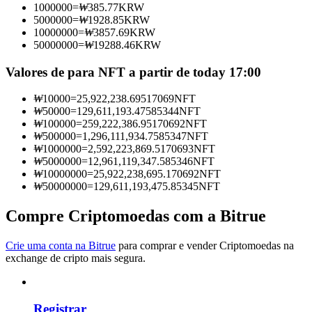
1000000
=
₩
385.77
KRW
Torne-se um Trader de Cópias
5000000
=
₩
1928.85
KRW
10000000
=
₩
3857.69
KRW
Desfrute da partilha de lucros e comissões de copy trading
50000000
=
₩
19288.46
KRW
Valores de para NFT a partir de today 17:00
₩
10000
=
25,922,238.69517069
NFT
₩
50000
=
129,611,193.47585344
NFT
₩
100000
=
259,222,386.95170692
NFT
₩
500000
=
1,296,111,934.7585347
NFT
₩
1000000
=
2,592,223,869.5170693
NFT
₩
5000000
=
12,961,119,347.585346
NFT
₩
10000000
=
25,922,238,695.170692
NFT
Informação
₩
50000000
=
129,611,193,475.85345
NFT
Análise de big data, incluindo informações comerciais, etc.
Compre Criptomoedas com a Bitrue
Crie uma conta na Bitrue
para comprar e vender Criptomoedas na
exchange de cripto mais segura.
Registrar