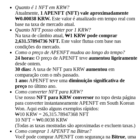
Quanto é 1 NFT em KRW?
Atualmente,
1 APENFT (NFT) vale aproximadamente
₩0.00038 KRW.
Este valor é atualizado em tempo real com
base na taxa de mercado atual.
Quanto NFT posso obter por 1 KRW?
Na taxa de câmbio atual,
₩1 KRW pode comprar
Indicação
2,631.57894736 NFT.
Este valor flutua com base nas
Convide um amigo para receber recompensas em dinheiro
condições do mercado.
Como o preço de APENFT mudou ao longo do tempo?
Deposit CASHCAT & Win
24 horas:
O preço de APENFT teve
aumentou ligeiramente
desde ontem.
30 dias:
A taxa de NFT para KRW
aumentou
em
comparação com o mês passado.
1 ano:
APENFT teve uma
diminuição significativa de
preço
no último ano.
Como converter NFT para KRW?
Use nosso
NFT para KRW conversor
no topo desta página
para converter instantaneamente APENFT em South Korean
Won. Aqui estão alguns exemplos rápidos:
₩10 KRW = 26,315.78947368 NFT
10 NFT = ₩0.0038 KRW
(Todas as taxas mostradas são aproximadas e excluem taxas.)
Como comprar 1 APENFT na Bitrue?
Deposit CASHCAT & Win
Você pode comprar APENFT com segurança na
Bitrue
, uma