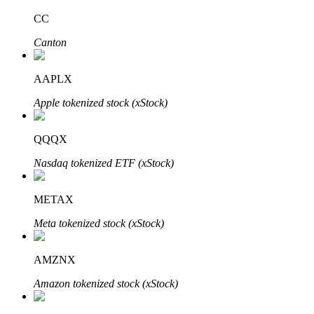
CC
Canton
Investimento Automático
AAPLX
Obtenha lucro a longo prazo e interesses flexíveis
Apple tokenized stock (xStock)
QQQX
Nasdaq tokenized ETF (xStock)
METAX
Meta tokenized stock (xStock)
Aprenda a apostar
Aprenda como ganhar renda passiva
AMZNX
Bitrue
AI
Amazon tokenized stock (xStock)