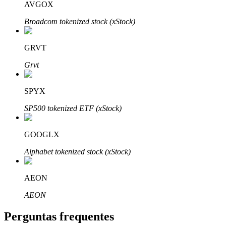
AVGOX
Broadcom tokenized stock (xStock)
GRVT
Parceiros Bitrue
Grvt
SPYX
SP500 tokenized ETF (xStock)
GOOGLX
Alphabet tokenized stock (xStock)
Afiliados Bitrue
AEON
Até 65% de comissões!
AEON
Perguntas frequentes