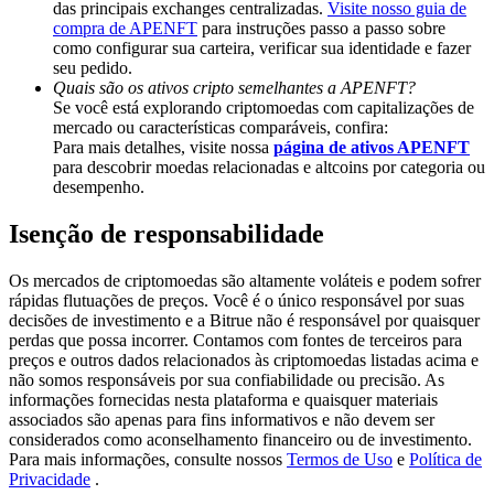
das principais exchanges centralizadas.
Visite nosso guia de
Share 500000 CASHCAT prize pool
compra de APENFT
para instruções passo a passo sobre
como configurar sua carteira, verificar sua identidade e fazer
seu pedido.
Quais são os ativos cripto semelhantes a APENFT?
Exclusive for BitMart Users
Se você está explorando criptomoedas com capitalizações de
mercado ou características comparáveis, confira:
Register & Trade to Win 500,000 USDT
Para mais detalhes, visite nossa
página de ativos APENFT
para descobrir moedas relacionadas e altcoins por categoria ou
desempenho.
Isenção de responsabilidade
Precious Metals Trading Carnival
Trade Gold & Silver · 33,333 USDT Bonus
Os mercados de criptomoedas são altamente voláteis e podem sofrer
rápidas flutuações de preços. Você é o único responsável por suas
decisões de investimento e a Bitrue não é responsável por quaisquer
perdas que possa incorrer. Contamos com fontes de terceiros para
preços e outros dados relacionados às criptomoedas listadas acima e
USDT New User Exclusive 10% APR
não somos responsáveis por sua confiabilidade ou precisão. As
informações fornecidas nesta plataforma e quaisquer materiais
USDT Flexible Staking | Daily Rewards
associados são apenas para fins informativos e não devem ser
considerados como aconselhamento financeiro ou de investimento.
Para mais informações, consulte nossos
Termos de Uso
e
Política de
Privacidade
.