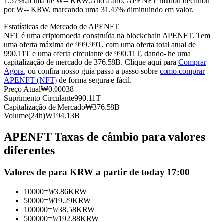
1.57%.acima de ₩-- KRW.
Ano a ano, APENFT mudou declinou
por ₩-- KRW, marcando uma 31.47% diminuindo em valor.
Futuros usando USDC como garantia
Estatísticas de Mercado de APENFT
NFT é uma criptomoeda construída na blockchain APENFT. Tem
uma oferta máxima de 999.99T, com uma oferta total atual de
990.11T e uma oferta circulante de 990.11T, dando-lhe uma
capitalização de mercado de 376.58B. Clique aqui para
Comprar
Agora
, ou confira nosso guia passo a passo sobre
como comprar
APENFT (NFT)
de forma segura e fácil.
Preço Atual
₩
0.00038
Suprimento Circulante
990.11T
Capitalização de Mercado
₩
376.58B
Copiar Trading
Volume(24h)
₩
194.13B
Junte-se aos principais traders
APENFT Taxas de câmbio para valores
diferentes
Valores de para KRW a partir de today 17:00
10000
=
₩
3.86
KRW
50000
=
₩
19.29
KRW
100000
=
₩
38.58
KRW
500000
=
₩
192.88
KRW