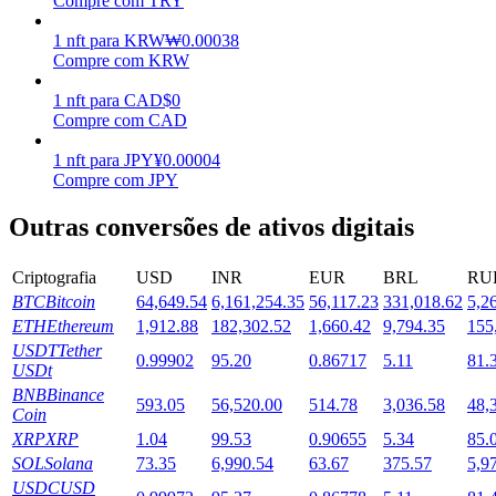
Compre com TRY
Estacamento
1
nft
para
KRW
₩
0.00038
Compre com KRW
Altos retornos e acesso instantâneo
1
nft
para
CAD
$
0
Compre com CAD
1
nft
para
JPY
¥
0.00004
Compre com JPY
Outras conversões de ativos digitais
Criptografia
USD
INR
EUR
BRL
RU
BTC
Bitcoin
64,649.54
6,161,254.35
56,117.23
331,018.62
5,2
Launchpool
ETH
Ethereum
1,912.88
182,302.52
1,660.42
9,794.35
155
Staking flexível para ganhar tokens populares.
USDT
Tether
0.99902
95.20
0.86717
5.11
81.
USDt
BNB
Binance
593.05
56,520.00
514.78
3,036.58
48,
Coin
XRP
XRP
1.04
99.53
0.90655
5.34
85.
SOL
Solana
73.35
6,990.54
63.67
375.57
5,9
USDC
USD