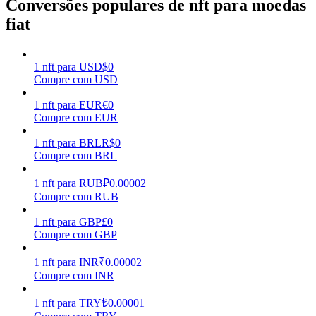
Conversões populares de nft para moedas
fiat
Ganhar
1
nft
para
USD
$
0
Compre com USD
1
nft
para
EUR
€
0
Compre com EUR
1
nft
para
BRL
R$
0
Compre com BRL
Porquinho poderoso
1
nft
para
RUB
₽
0.00002
Compre com RUB
Ganhe recompensas competitivas diariamente
1
nft
para
GBP
£
0
Compre com GBP
1
nft
para
INR
₹
0.00002
Compre com INR
1
nft
para
TRY
₺
0.00001