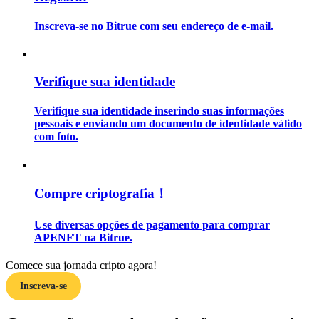
Inscreva-se no Bitrue com seu endereço de e-mail.
Guia
Guia para iniciantes em futuros
Verifique sua identidade
Verifique sua identidade inserindo suas informações
pessoais e enviando um documento de identidade válido
com foto.
Compre criptografia！
Estratégias de negociação
Use diversas opções de pagamento para comprar
Aprenda como se manter lucrativo
APENFT na Bitrue.
Comece sua jornada cripto agora!
Inscreva-se