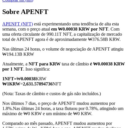
Sobre APENFT
APENFT (NFT)
está experimentando uma tendência de alta esta
Futuros COIN-M
semana, com o preço atual
em ₩0.00038 KRW por NFT
. Com
uma oferta circulante de 990.11T NFT, a capitalização de mercado
Futuros de criptomoeda
total de APENFT agora é de aproximadamente ₩376.58B KRW.
Nas últimas 24 horas, o volume de negociação de APENFT atingiu
₩194.13B KRW
TradFi
Atualmente, a
NFT para KRW
taxa de câmbio
é ₩0.00038 KRW
Derivativos de ações, câmbio, metais preciosos e commodities
por 1 NFT
. Isso significa:
1
NFT
=
₩
0.00038
KRW
₩
1
KRW
=
2,631.57894736
NFT
(Nota: Taxas de câmbio e custos de gás não incluídos.)
Nos últimos 7 dias, o preço de APENFT mudou aumentou por
1.8%.
Nas últimas 24 horas, a taxa flutuou por 0.78%, atingindo um
máximo de ₩0 KRW e um mínimo de ₩0 KRW.
Comparado ao mês passado, APENFT mudou aumentou por
Futuros de USDC