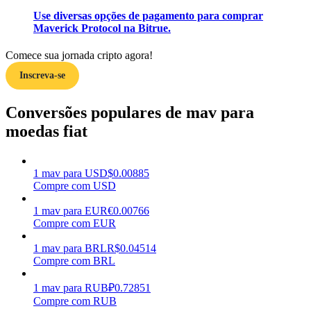
Use diversas opções de pagamento para comprar
Ganhar
Maverick Protocol na Bitrue.
Comece sua jornada cripto agora!
Inscreva-se
Conversões populares de mav para
moedas fiat
Porquinho poderoso
1
mav
para
USD
$
0.00885
Compre com USD
Ganhe recompensas competitivas diariamente
1
mav
para
EUR
€
0.00766
Compre com EUR
1
mav
para
BRL
R$
0.04514
Compre com BRL
1
mav
para
RUB
₽
0.72851
Compre com RUB