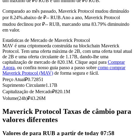
um máximo de ₽0 RUB e um mínimo de ₽0 RUB.
Futuros usando USDC como garantia
Comparado ao mês passado, Maverick Protocol mudou diminuído
por 8.24%.abaixo de ₽-- RUB.
Ano a ano, Maverick Protocol
mudou declinou por ₽-- RUB, marcando uma 83.79% diminuindo
em valor.
Estatísticas de Mercado de Maverick Protocol
MAV é uma criptomoeda construída na blockchain Maverick
Protocol. Tem uma oferta máxima de 2B, com uma oferta total atual
de 2B e uma oferta circulante de 1.17B, dando-lhe uma
capitalização de mercado de 820.1M. Clique aqui para
Comprar
Agora
, ou confira nosso guia passo a passo sobre
como comprar
Copiar Trading
Maverick Protocol (MAV)
de forma segura e fácil.
Junte-se aos principais traders
Preço Atual
₽
0.72851
Suprimento Circulante
1.17B
Capitalização de Mercado
₽
820.1M
Volume(24h)
₽
43.26M
Maverick Protocol Taxas de câmbio para
valores diferentes
Valores de para RUB a partir de today 07:58