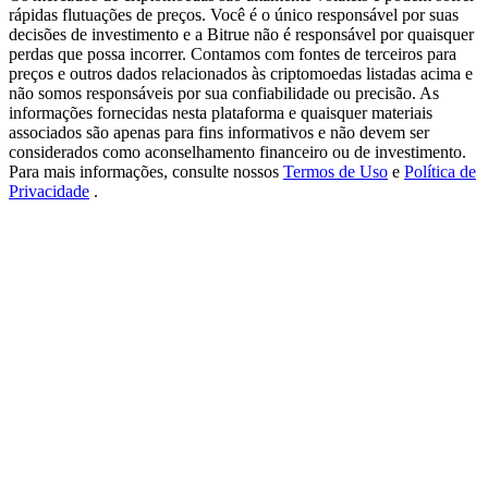
USDT New User Exclusive 10% APR
rápidas flutuações de preços. Você é o único responsável por suas
decisões de investimento e a Bitrue não é responsável por quaisquer
USDT Flexible Staking | Daily Rewards
perdas que possa incorrer. Contamos com fontes de terceiros para
preços e outros dados relacionados às criptomoedas listadas acima e
não somos responsáveis por sua confiabilidade ou precisão. As
informações fornecidas nesta plataforma e quaisquer materiais
associados são apenas para fins informativos e não devem ser
BTC New User Exclusive: 6.5% APR
considerados como aconselhamento financeiro ou de investimento.
Para mais informações, consulte nossos
Termos de Uso
e
Política de
BTC Flexible Staking | Daily Rewards
Privacidade
.
Mais eventos
Ganhe prêmios e recompensas exclusivas
Centro de recompensas