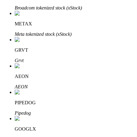
Broadcom tokenized stock (xStock)
METAX
Meta tokenized stock (xStock)
Parceiros Bitrue
GRVT
Grvt
AEON
AEON
Afiliados Bitrue
PIPEDOG
Até 65% de comissões!
Pipedog
GOOGLX