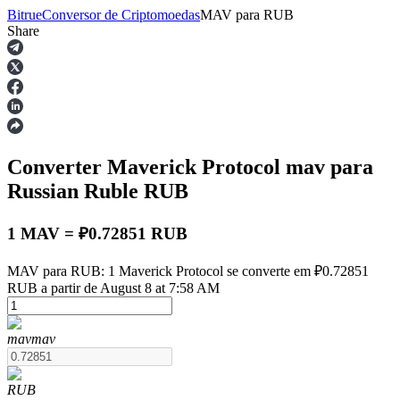
Bitrue
Conversor de Criptomoedas
MAV
para
RUB
Share
Futuros
Converter Maverick Protocol
mav
para
Russian Ruble
RUB
1 MAV = ₽0.72851 RUB
Futuros de USDT
MAV para RUB: 1 Maverick Protocol se converte em ₽0.72851
RUB a partir de August 8 at 7:58 AM
Futuros usando USDT como garantia
mav
mav
RUB