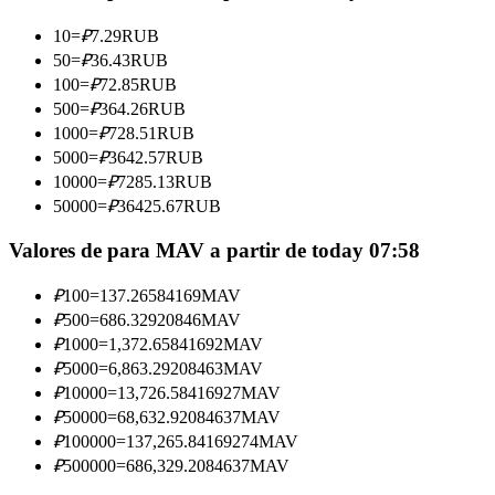
Torne-se um Trader de Cópias
10
=
₽
7.29
RUB
Desfrute da partilha de lucros e comissões de copy trading
50
=
₽
36.43
RUB
100
=
₽
72.85
RUB
500
=
₽
364.26
RUB
1000
=
₽
728.51
RUB
5000
=
₽
3642.57
RUB
10000
=
₽
7285.13
RUB
50000
=
₽
36425.67
RUB
Valores de para MAV a partir de today 07:58
Informação
₽
100
=
137.26584169
MAV
Análise de big data, incluindo informações comerciais, etc.
₽
500
=
686.32920846
MAV
₽
1000
=
1,372.65841692
MAV
₽
5000
=
6,863.29208463
MAV
₽
10000
=
13,726.58416927
MAV
₽
50000
=
68,632.92084637
MAV
₽
100000
=
137,265.84169274
MAV
₽
500000
=
686,329.2084637
MAV