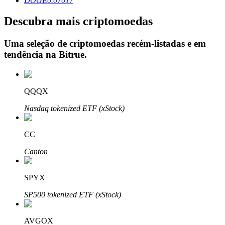
DOGE
0.07017
Descubra mais criptomoedas
Uma seleção de criptomoedas recém-listadas e em
Investimento Automático
tendência na
Bitrue
.
Obtenha lucro a longo prazo e interesses flexíveis
QQQX
Nasdaq tokenized ETF (xStock)
CC
Canton
Aprenda a apostar
SPYX
Aprenda como ganhar renda passiva
SP500 tokenized ETF (xStock)
Bitrue
AI
AVGOX