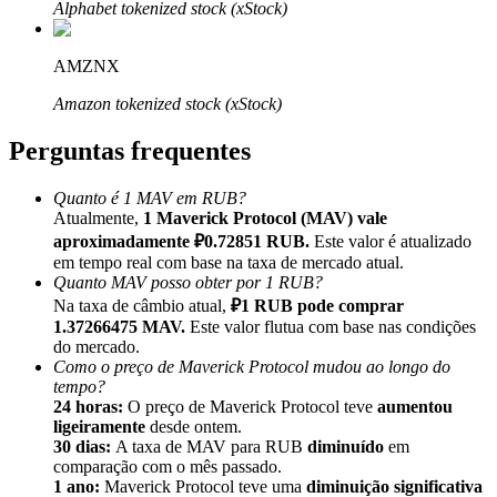
Alphabet tokenized stock (xStock)
AMZNX
Amazon tokenized stock (xStock)
Indicação
Perguntas frequentes
Convide um amigo para receber recompensas em dinheiro
Quanto é 1 MAV em RUB?
BTC Welcome Rewards
Atualmente,
1 Maverick Protocol (MAV) vale
aproximadamente ₽0.72851 RUB.
Este valor é atualizado
em tempo real com base na taxa de mercado atual.
Quanto MAV posso obter por 1 RUB?
Na taxa de câmbio atual,
₽1 RUB pode comprar
1.37266475 MAV.
Este valor flutua com base nas condições
do mercado.
Como o preço de Maverick Protocol mudou ao longo do
tempo?
24 horas:
O preço de Maverick Protocol teve
aumentou
ligeiramente
desde ontem.
30 dias:
A taxa de MAV para RUB
diminuído
em
comparação com o mês passado.
BTC Welcome Rewards
1 ano:
Maverick Protocol teve uma
diminuição significativa