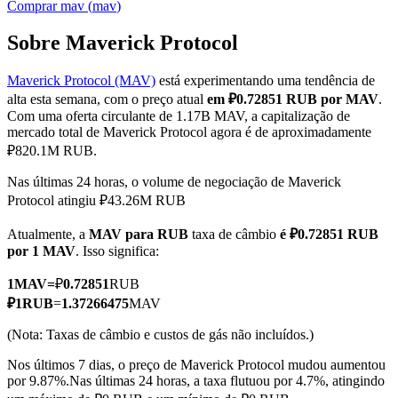
Comprar
mav
(
mav
)
Sobre Maverick Protocol
Maverick Protocol (MAV)
está experimentando uma tendência de
Futuros COIN-M
alta esta semana, com o preço atual
em ₽0.72851 RUB por MAV
.
Futuros de criptomoeda
Com uma oferta circulante de 1.17B MAV, a capitalização de
mercado total de Maverick Protocol agora é de aproximadamente
₽820.1M RUB.
TradFi
Nas últimas 24 horas, o volume de negociação de Maverick
Protocol atingiu ₽43.26M RUB
Derivativos de ações, câmbio, metais preciosos e commodities
Atualmente, a
MAV para RUB
taxa de câmbio
é ₽0.72851 RUB
por 1 MAV
. Isso significa:
1
MAV
=
₽
0.72851
RUB
₽
1
RUB
=
1.37266475
MAV
(Nota: Taxas de câmbio e custos de gás não incluídos.)
Nos últimos 7 dias, o preço de Maverick Protocol mudou aumentou
por 9.87%.
Nas últimas 24 horas, a taxa flutuou por 4.7%, atingindo
Futuros de USDC