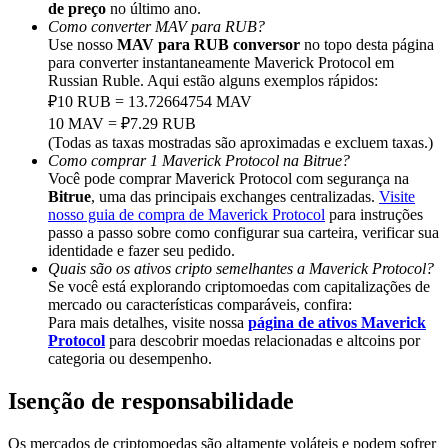
Deposit & Trade BTC to Share 25000 USDT prize pool!
de preço
no último ano.
Como converter MAV para RUB?
Use nosso
MAV para RUB conversor
no topo desta página
para converter instantaneamente Maverick Protocol em
Russian Ruble. Aqui estão alguns exemplos rápidos:
Deposit CASHCAT & Win
₽10 RUB = 13.72664754 MAV
10 MAV = ₽7.29 RUB
Share 500000 CASHCAT prize pool
(Todas as taxas mostradas são aproximadas e excluem taxas.)
Como comprar 1 Maverick Protocol na Bitrue?
Você pode comprar Maverick Protocol com segurança na
Bitrue
, uma das principais exchanges centralizadas.
Visite
Exclusive for BitMart Users
nosso guia de compra de Maverick Protocol
para instruções
passo a passo sobre como configurar sua carteira, verificar sua
Register & Trade to Win 500,000 USDT
identidade e fazer seu pedido.
Quais são os ativos cripto semelhantes a Maverick Protocol?
Se você está explorando criptomoedas com capitalizações de
mercado ou características comparáveis, confira:
Para mais detalhes, visite nossa
página de ativos Maverick
Precious Metals Trading Carnival
Protocol
para descobrir moedas relacionadas e altcoins por
categoria ou desempenho.
Trade Gold & Silver · 33,333 USDT Bonus
Isenção de responsabilidade
Os mercados de criptomoedas são altamente voláteis e podem sofrer