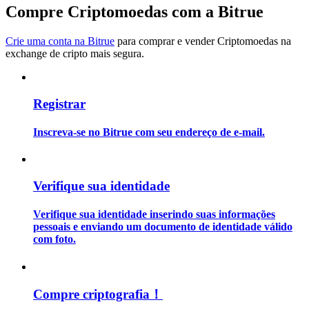
Compre Criptomoedas com a Bitrue
Guia
Crie uma conta na Bitrue
para comprar e vender Criptomoedas na
Guia para iniciantes em futuros
exchange de cripto mais segura.
Registrar
Inscreva-se no Bitrue com seu endereço de e-mail.
Verifique sua identidade
Estratégias de negociação
Verifique sua identidade inserindo suas informações
Aprenda como se manter lucrativo
pessoais e enviando um documento de identidade válido
com foto.
Compre criptografia！