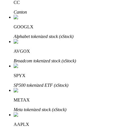
CC
Canton
Investimento Automático
GOOGLX
Obtenha lucro a longo prazo e interesses flexíveis
Alphabet tokenized stock (xStock)
AVGOX
Broadcom tokenized stock (xStock)
SPYX
SP500 tokenized ETF (xStock)
Aprenda a apostar
METAX
Aprenda como ganhar renda passiva
Meta tokenized stock (xStock)
Bitrue
AI
AAPLX