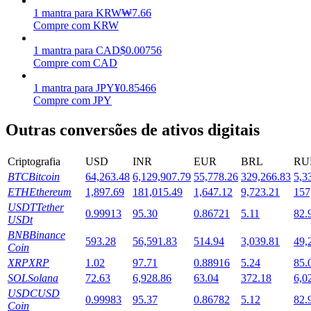
1
mantra
para
KRW
₩
7.66
Estacamento
Compre com KRW
Altos retornos e acesso instantâneo
1
mantra
para
CAD
$
0.00756
Compre com CAD
1
mantra
para
JPY
¥
0.85466
Compre com JPY
Outras conversões de ativos digitais
Criptografia
USD
INR
EUR
BRL
RU
BTC
Bitcoin
64,263.48
6,129,907.79
55,778.26
329,266.83
5,3
Launchpool
ETH
Ethereum
1,897.69
181,015.49
1,647.12
9,723.21
157
USDT
Tether
0.99913
95.30
0.86721
5.11
82.
Staking flexível para ganhar tokens populares.
USDt
BNB
Binance
593.28
56,591.83
514.94
3,039.81
49,
Coin
XRP
XRP
1.02
97.71
0.88916
5.24
85.
SOL
Solana
72.63
6,928.86
63.04
372.18
6,0
USDC
USD
0.99983
95.37
0.86782
5.12
82.
Coin