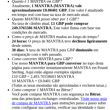
Quanto é 1 MANTRA em GBP?
Atualmente,
1 MANTRA (MANTRA) vale
aproximadamente £0.00401 GBP.
Este valor é atualizado
em tempo real com base na taxa de mercado atual.
Quanto MANTRA posso obter por 1 GBP?
Na taxa de câmbio atual,
£1 GBP pode comprar
249.3765586 MANTRA.
Este valor flutua com base nas
Indicação
condições do mercado.
Convide um amigo para receber recompensas em dinheiro
Como o preço de MANTRA mudou ao longo do tempo?
24 horas:
O preço de MANTRA teve
declinou ligeiramente
Deposit CASHCAT & Win
desde ontem.
30 dias:
A taxa de MANTRA para GBP
diminuído
em
comparação com o mês passado.
Como converter MANTRA para GBP?
Use nosso
MANTRA para GBP conversor
no topo desta
página para converter instantaneamente MANTRA em Pound
Sterling. Aqui estão alguns exemplos rápidos:
£10 GBP = 2,493.76558603 MANTRA
10 MANTRA = £0.0401 GBP
(Todas as taxas mostradas são aproximadas e excluem taxas.)
Como comprar 1 MANTRA na Bitrue?
Você pode comprar MANTRA com segurança na
Bitrue
,
uma das principais exchanges centralizadas.
Visite nosso guia
de compra de MANTRA
para instruções passo a passo sobre
Deposit CASHCAT & Win
como configurar sua carteira, verificar sua identidade e fazer