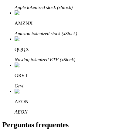
Apple tokenized stock (xStock)
AMZNX
Amazon tokenized stock (xStock)
Parceiros Bitrue
QQQX
Nasdaq tokenized ETF (xStock)
GRVT
Grvt
Afiliados Bitrue
AEON
Até 65% de comissões!
AEON
Perguntas frequentes