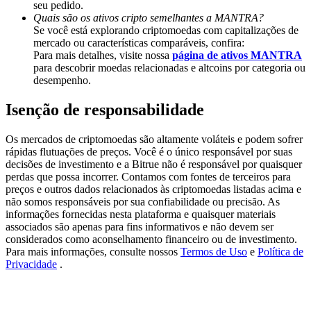
seu pedido.
Share 500000 CASHCAT prize pool
Quais são os ativos cripto semelhantes a MANTRA?
Se você está explorando criptomoedas com capitalizações de
mercado ou características comparáveis, confira:
Para mais detalhes, visite nossa
página de ativos MANTRA
Exclusive for BitMart Users
para descobrir moedas relacionadas e altcoins por categoria ou
desempenho.
Register & Trade to Win 500,000 USDT
Isenção de responsabilidade
Os mercados de criptomoedas são altamente voláteis e podem sofrer
Precious Metals Trading Carnival
rápidas flutuações de preços. Você é o único responsável por suas
decisões de investimento e a Bitrue não é responsável por quaisquer
Trade Gold & Silver · 33,333 USDT Bonus
perdas que possa incorrer. Contamos com fontes de terceiros para
preços e outros dados relacionados às criptomoedas listadas acima e
não somos responsáveis por sua confiabilidade ou precisão. As
informações fornecidas nesta plataforma e quaisquer materiais
associados são apenas para fins informativos e não devem ser
USDT New User Exclusive 10% APR
considerados como aconselhamento financeiro ou de investimento.
Para mais informações, consulte nossos
Termos de Uso
e
Política de
USDT Flexible Staking | Daily Rewards
Privacidade
.