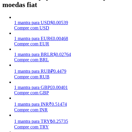
moedas fiat
Ganhar
1
mantra
para
USD
$
0.00539
Compre com USD
1
mantra
para
EUR
€
0.00468
Compre com EUR
1
mantra
para
BRL
R$
0.02764
Compre com BRL
1
mantra
para
RUB
₽
0.4479
Porquinho poderoso
Compre com RUB
Ganhe recompensas competitivas diariamente
1
mantra
para
GBP
£
0.00401
Compre com GBP
1
mantra
para
INR
₹
0.51474
Compre com INR
1
mantra
para
TRY
₺
0.25735
Compre com TRY