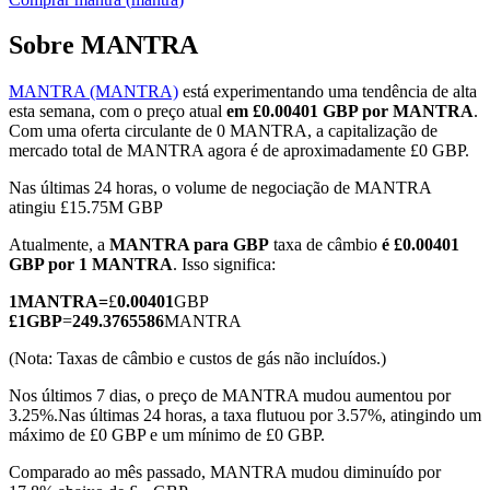
Sobre MANTRA
MANTRA (MANTRA)
está experimentando uma tendência de alta
Futuros COIN-M
esta semana, com o preço atual
em £0.00401 GBP por MANTRA
.
Com uma oferta circulante de 0 MANTRA, a capitalização de
Futuros de criptomoeda
mercado total de MANTRA agora é de aproximadamente £0 GBP.
Nas últimas 24 horas, o volume de negociação de MANTRA
atingiu £15.75M GBP
TradFi
Atualmente, a
MANTRA para GBP
taxa de câmbio
é £0.00401
Derivativos de ações, câmbio, metais preciosos e commodities
GBP por 1 MANTRA
. Isso significa:
1
MANTRA
=
£
0.00401
GBP
£
1
GBP
=
249.3765586
MANTRA
(Nota: Taxas de câmbio e custos de gás não incluídos.)
Nos últimos 7 dias, o preço de MANTRA mudou aumentou por
3.25%.
Nas últimas 24 horas, a taxa flutuou por 3.57%, atingindo um
máximo de £0 GBP e um mínimo de £0 GBP.
Comparado ao mês passado, MANTRA mudou diminuído por
Futuros de USDC