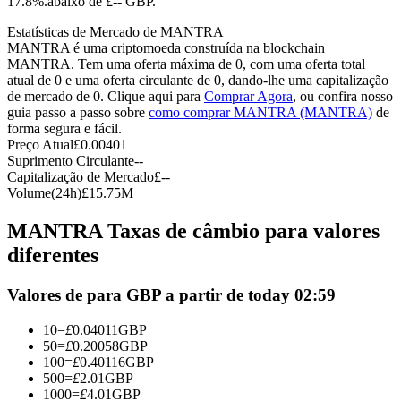
17.8%.abaixo de £-- GBP.
Futuros usando USDC como garantia
Estatísticas de Mercado de MANTRA
MANTRA é uma criptomoeda construída na blockchain
MANTRA. Tem uma oferta máxima de 0, com uma oferta total
atual de 0 e uma oferta circulante de 0, dando-lhe uma capitalização
de mercado de 0. Clique aqui para
Comprar Agora
, ou confira nosso
guia passo a passo sobre
como comprar MANTRA (MANTRA)
de
forma segura e fácil.
Preço Atual
£
0.00401
Suprimento Circulante
--
Capitalização de Mercado
£
--
Volume(24h)
£
15.75M
Copiar Trading
MANTRA Taxas de câmbio para valores
Junte-se aos principais traders
diferentes
Valores de para GBP a partir de today 02:59
10
=
£
0.04011
GBP
50
=
£
0.20058
GBP
100
=
£
0.40116
GBP
500
=
£
2.01
GBP
1000
=
£
4.01
GBP