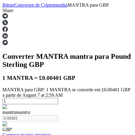
Bitrue
Conversor de Criptomoedas
MANTRA
para
GBP
Share
Futuros
Converter MANTRA
mantra
para Pound
Sterling
GBP
1 MANTRA = £0.00401 GBP
MANTRA para GBP: 1 MANTRA se converte em £0.00401 GBP
Futuros de USDT
a partir de August 7 at 2:59 AM
Futuros usando USDT como garantia
mantra
mantra
GBP
Comprar
mantra
(
mantra
)