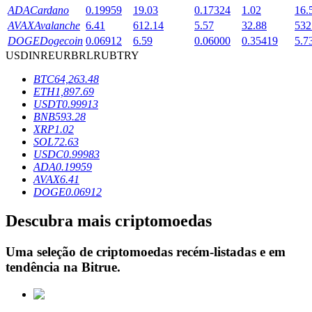
ADA
Cardano
0.19959
19.03
0.17324
1.02
16.
AVAX
Avalanche
6.41
612.14
5.57
32.88
532
DOGE
Dogecoin
0.06912
6.59
0.06000
0.35419
5.7
Bloqueios de BTR
USD
INR
EUR
BRL
RUB
TRY
Investimentos exclusivos para titulares de BTR
BTC
64,263.48
ETH
1,897.69
USDT
0.99913
BNB
593.28
XRP
1.02
SOL
72.63
USDC
0.99983
ADA
0.19959
AVAX
6.41
DOGE
0.06912
Empréstimos
Descubra mais criptomoedas
Serviço de empréstimo apoiado por criptografia
Uma seleção de criptomoedas recém-listadas e em
tendência na
Bitrue
.