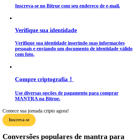
Inscreva-se no Bitrue com seu endereço de e-mail.
Guia
Guia para iniciantes em futuros
Verifique sua identidade
Verifique sua identidade inserindo suas informações
pessoais e enviando um documento de identidade válido
com foto.
Compre criptografia！
Estratégias de negociação
Use diversas opções de pagamento para comprar
MANTRA na Bitrue.
Aprenda como se manter lucrativo
Comece sua jornada cripto agora!
Inscreva-se
Conversões populares de mantra para