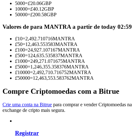
5000
=
£
20.06
GBP
Torne-se um Trader de Cópias
10000
=
£
40.12
GBP
50000
=
£
200.58
GBP
Desfrute da partilha de lucros e comissões de copy trading
Valores de para MANTRA a partir de today 02:59
£
10
=
2,492.710716
MANTRA
£
50
=
12,463.553583
MANTRA
£
100
=
24,927.107167
MANTRA
£
500
=
124,635.535837
MANTRA
£
1000
=
249,271.071675
MANTRA
£
5000
=
1,246,355.358376
MANTRA
£
10000
=
2,492,710.716752
MANTRA
£
50000
=
12,463,553.583762
MANTRA
Informação
Análise de big data, incluindo informações comerciais, etc.
Compre Criptomoedas com a Bitrue
Crie uma conta na Bitrue
para comprar e vender Criptomoedas na
exchange de cripto mais segura.
Registrar