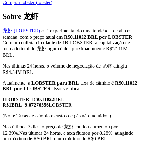
Comprar
lobster
(
lobster
)
Sobre 龙虾
Futuros COIN-M
龙虾 (LOBSTER)
está experimentando uma tendência de alta esta
semana, com o preço atual
em R$0.11022 BRL por LOBSTER
.
Futuros de criptomoeda
Com uma oferta circulante de 1B LOBSTER, a capitalização de
mercado total de 龙虾 agora é de aproximadamente R$57.11M
BRL.
TradFi
Nas últimas 24 horas, o volume de negociação de 龙虾 atingiu
R$4.34M BRL
Derivativos de ações, câmbio, metais preciosos e commodities
Atualmente, a
LOBSTER para BRL
taxa de câmbio
é R$0.11022
BRL por 1 LOBSTER
. Isso significa:
1
LOBSTER
=
R$
0.11022
BRL
R$
1
BRL
=
9.07276356
LOBSTER
(Nota: Taxas de câmbio e custos de gás não incluídos.)
Nos últimos 7 dias, o preço de 龙虾 mudou aumentou por
12.39%.
Nas últimas 24 horas, a taxa flutuou por 8.28%, atingindo
Futuros de USDC
um máximo de R$0 BRL e um mínimo de R$0 BRL.