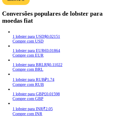
Ganhar
Conversões populares de lobster para
moedas fiat
1
lobster
para
USD
$
0.02151
Compre com USD
1
lobster
para
EUR
€
0.01864
Compre com EUR
Porquinho poderoso
1
lobster
para
BRL
R$
0.11022
Compre com BRL
Ganhe recompensas competitivas diariamente
1
lobster
para
RUB
₽
1.74
Compre com RUB
1
lobster
para
GBP
£
0.01598
Compre com GBP
1
lobster
para
INR
₹
2.05
Compre com INR