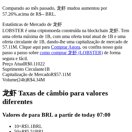
Futuros usando USDC como garantia
Comparado ao mês passado, 龙虾 mudou aumentou por
57.26%.acima de R$-- BRL.
Estatísticas de Mercado de 龙虾
LOBSTER é uma criptomoeda construída na blockchain 龙虾. Tem
uma oferta máxima de 1B, com uma oferta total atual de 1B e uma
oferta circulante de 1B, dando-lhe uma capitalização de mercado de
57.11M. Clique aqui para
Comprar Agora
, ou confira nosso guia
passo a passo sobre
como comprar 龙虾 (LOBSTER)
de forma
segura e fácil.
Preço Atual
R$
0.11022
Copiar Trading
Suprimento Circulante
1B
Capitalização de Mercado
R$
57.11M
Junte-se aos principais traders
Volume(24h)
R$
4.34M
龙虾 Taxas de câmbio para valores
diferentes
Valores de para BRL a partir de today 07:00
10
=
R$
1.1
BRL
50
=
R$
5.51
BRL