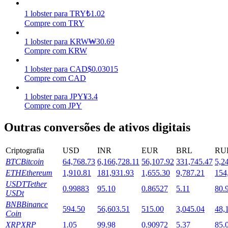
1
lobster
para
TRY
₺
1.02
Estacamento
Compre com TRY
Altos retornos e acesso instantâneo
1
lobster
para
KRW
₩
30.69
Compre com KRW
1
lobster
para
CAD
$
0.03015
Compre com CAD
1
lobster
para
JPY
¥
3.4
Compre com JPY
Outras conversões de ativos digitais
Launchpool
Criptografia
USD
INR
EUR
BRL
RU
Staking flexível para ganhar tokens populares.
BTC
Bitcoin
64,768.73
6,166,728.11
56,107.92
331,745.47
5,2
ETH
Ethereum
1,910.81
181,931.93
1,655.30
9,787.21
154
USDT
Tether
0.99883
95.10
0.86527
5.11
80.
USDt
BNB
Binance
594.50
56,603.51
515.00
3,045.04
48,
Coin
XRP
XRP
1.05
99.98
0.90972
5.37
85.