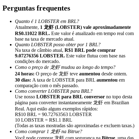
Perguntas frequentes
Quanto é 1 LOBSTER em BRL?
Atualmente,
1 龙虾 (LOBSTER) vale aproximadamente
R$0.11022 BRL.
Este valor é atualizado em tempo real com
Indicação
base na taxa de mercado atual.
Quanto LOBSTER posso obter por 1 BRL?
Convide um amigo para receber recompensas em dinheiro
Na taxa de câmbio atual,
R$1 BRL pode comprar
9.07276356 LOBSTER.
Este valor flutua com base nas
Deposit CASHCAT & Win
condições do mercado.
Como o preço de 龙虾 mudou ao longo do tempo?
24 horas:
O preço de 龙虾 teve
aumentou
desde ontem.
30 dias:
A taxa de LOBSTER para BRL
aumentou
em
comparação com o mês passado.
Como converter LOBSTER para BRL?
Use nosso
LOBSTER para BRL conversor
no topo desta
página para converter instantaneamente 龙虾 em Brazilian
Real. Aqui estão alguns exemplos rápidos:
R$10 BRL = 90.72763563 LOBSTER
10 LOBSTER = R$1.1 BRL
(Todas as taxas mostradas são aproximadas e excluem taxas.)
Deposit CASHCAT & Win
Como comprar 1 龙虾 na Bitrue?
Você pode comprar 龙虾 com segurança na
Bitrue
, uma das