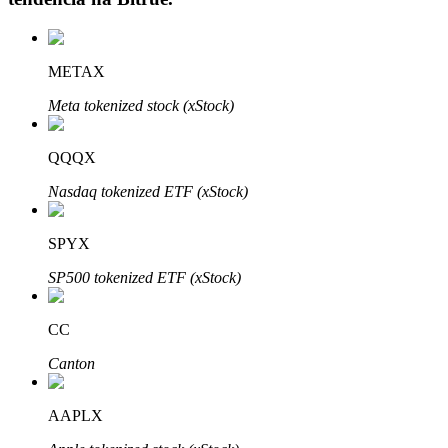
METAX
Investimento Automático
Meta tokenized stock (xStock)
Obtenha lucro a longo prazo e interesses flexíveis
QQQX
Nasdaq tokenized ETF (xStock)
SPYX
SP500 tokenized ETF (xStock)
Aprenda a apostar
CC
Aprenda como ganhar renda passiva
Canton
Bitrue
AI
AAPLX