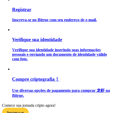
Registrar
Guia
Guia para iniciantes em futuros
Inscreva-se no Bitrue com seu endereço de e-mail.
Verifique sua identidade
Verifique sua identidade inserindo suas informações
pessoais e enviando um documento de identidade válido
com foto.
Estratégias de negociação
Compre criptografia！
Aprenda como se manter lucrativo
Use diversas opções de pagamento para comprar 龙虾 na
Bitrue.
Comece sua jornada cripto agora!
Inscreva-se