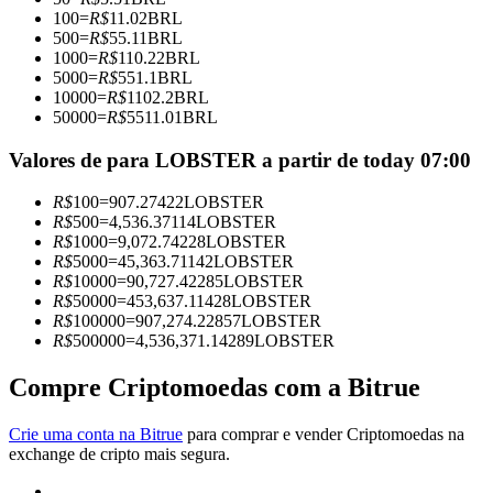
Torne-se um Trader de Cópias
100
=
R$
11.02
BRL
500
=
R$
55.11
BRL
Desfrute da partilha de lucros e comissões de copy trading
1000
=
R$
110.22
BRL
5000
=
R$
551.1
BRL
10000
=
R$
1102.2
BRL
50000
=
R$
5511.01
BRL
Valores de para LOBSTER a partir de today 07:00
R$
100
=
907.27422
LOBSTER
R$
500
=
4,536.37114
LOBSTER
R$
1000
=
9,072.74228
LOBSTER
R$
5000
=
45,363.71142
LOBSTER
Informação
R$
10000
=
90,727.42285
LOBSTER
R$
50000
=
453,637.11428
LOBSTER
Análise de big data, incluindo informações comerciais, etc.
R$
100000
=
907,274.22857
LOBSTER
R$
500000
=
4,536,371.14289
LOBSTER
Compre Criptomoedas com a Bitrue
Crie uma conta na Bitrue
para comprar e vender Criptomoedas na
exchange de cripto mais segura.