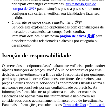
Share 500000 CASHCAT prize pool
principais exchanges centralizadas.
Visite nosso guia de
compra de 龙虾
para instruções passo a passo sobre como
configurar sua carteira, verificar sua identidade e fazer seu
pedido.
Quais são os ativos cripto semelhantes a 龙虾?
Exclusive for BitMart Users
Se você está explorando criptomoedas com capitalizações de
Register & Trade to Win 500,000 USDT
mercado ou características comparáveis, confira:
Para mais detalhes, visite nossa
página de ativos 龙虾
para
descobrir moedas relacionadas e altcoins por categoria ou
desempenho.
Precious Metals Trading Carnival
Isenção de responsabilidade
Trade Gold & Silver · 33,333 USDT Bonus
Os mercados de criptomoedas são altamente voláteis e podem sofrer
rápidas flutuações de preços. Você é o único responsável por suas
decisões de investimento e a Bitrue não é responsável por quaisquer
perdas que possa incorrer. Contamos com fontes de terceiros para
USDT New User Exclusive 10% APR
preços e outros dados relacionados às criptomoedas listadas acima e
não somos responsáveis por sua confiabilidade ou precisão. As
USDT Flexible Staking | Daily Rewards
informações fornecidas nesta plataforma e quaisquer materiais
associados são apenas para fins informativos e não devem ser
considerados como aconselhamento financeiro ou de investimento.
Para mais informações, consulte nossos
Termos de Uso
e
Política de