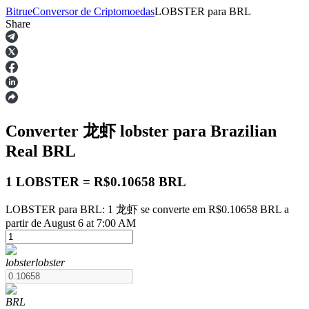
Bitrue
Conversor de Criptomoedas
LOBSTER
para
BRL
Share
Futuros
Converter 龙虾
lobster
para Brazilian
Real
BRL
1 LOBSTER = R$0.10658 BRL
Futuros de USDT
LOBSTER para BRL: 1 龙虾 se converte em R$0.10658 BRL a
partir de August 6 at 7:00 AM
Futuros usando USDT como garantia
lobster
lobster
BRL