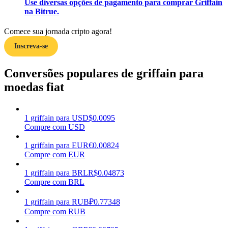
Use diversas opções de pagamento para comprar Griffain
na Bitrue.
Ganhar
Comece sua jornada cripto agora!
Inscreva-se
Conversões populares de griffain para
moedas fiat
1
griffain
para
USD
$
0.0095
Porquinho poderoso
Compre com USD
Ganhe recompensas competitivas diariamente
1
griffain
para
EUR
€
0.00824
Compre com EUR
1
griffain
para
BRL
R$
0.04873
Compre com BRL
1
griffain
para
RUB
₽
0.77348
Compre com RUB