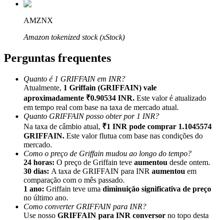
AMZNX
Amazon tokenized stock (xStock)
Perguntas frequentes
Indicação
Convide um amigo para receber recompensas em dinheiro
Quanto é 1 GRIFFAIN em INR?
Atualmente,
1 Griffain (GRIFFAIN) vale
Deposit CASHCAT & Win
aproximadamente ₹0.90534 INR.
Este valor é atualizado
em tempo real com base na taxa de mercado atual.
Quanto GRIFFAIN posso obter por 1 INR?
Na taxa de câmbio atual,
₹1 INR pode comprar 1.1045574
GRIFFAIN.
Este valor flutua com base nas condições do
mercado.
Como o preço de Griffain mudou ao longo do tempo?
24 horas:
O preço de Griffain teve
aumentou
desde ontem.
30 dias:
A taxa de GRIFFAIN para INR
aumentou
em
comparação com o mês passado.
1 ano:
Griffain teve uma
diminuição significativa de preço
no último ano.
Como converter GRIFFAIN para INR?
Deposit CASHCAT & Win
Use nosso
GRIFFAIN para INR conversor
no topo desta