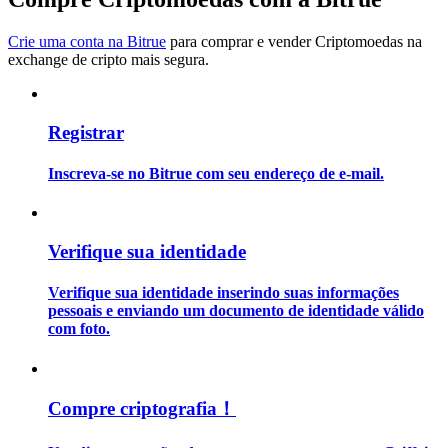
Crie uma conta na Bitrue
para comprar e vender Criptomoedas na
Guia
exchange de cripto mais segura.
Guia para iniciantes em futuros
Registrar
Inscreva-se no Bitrue com seu endereço de e-mail.
Verifique sua identidade
Estratégias de negociação
Verifique sua identidade inserindo suas informações
pessoais e enviando um documento de identidade válido
Aprenda como se manter lucrativo
com foto.
Compre criptografia！