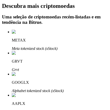
Descubra mais criptomoedas
Uma seleção de criptomoedas recém-listadas e em
tendência na
Bitrue
.
Investimento Automático
Obtenha lucro a longo prazo e interesses flexíveis
METAX
Meta tokenized stock (xStock)
GRVT
Grvt
Aprenda a apostar
GOOGLX
Aprenda como ganhar renda passiva
Alphabet tokenized stock (xStock)
Bitrue
AI
AAPLX