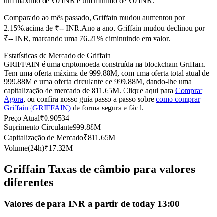
um máximo de ₹0 INR e um mínimo de ₹0 INR.
Futuros usando USDC como garantia
Comparado ao mês passado, Griffain mudou aumentou por
2.15%.acima de ₹-- INR.
Ano a ano, Griffain mudou declinou por
₹-- INR, marcando uma 76.21% diminuindo em valor.
Estatísticas de Mercado de Griffain
GRIFFAIN é uma criptomoeda construída na blockchain Griffain.
Tem uma oferta máxima de 999.88M, com uma oferta total atual de
999.88M e uma oferta circulante de 999.88M, dando-lhe uma
capitalização de mercado de 811.65M. Clique aqui para
Comprar
Agora
, ou confira nosso guia passo a passo sobre
como comprar
Griffain (GRIFFAIN)
de forma segura e fácil.
Copiar Trading
Preço Atual
₹
0.90534
Junte-se aos principais traders
Suprimento Circulante
999.88M
Capitalização de Mercado
₹
811.65M
Volume(24h)
₹
17.32M
Griffain Taxas de câmbio para valores
diferentes
Valores de para INR a partir de today 13:00