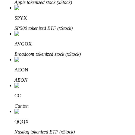
Apple tokenized stock (xStock)
SPYX
SP500 tokenized ETF (xStock)
Parceiros Bitrue
AVGOX
Broadcom tokenized stock (xStock)
AEON
AEON
CC
Afiliados Bitrue
Canton
Até 65% de comissões!
QQQX
Nasdaq tokenized ETF (xStock)