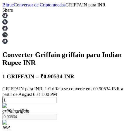
Bitrue
Conversor de Criptomoedas
GRIFFAIN
para
INR
Share
Futuros
Converter Griffain
griffain
para Indian
Rupee
INR
1 GRIFFAIN = ₹0.90534 INR
Futuros de USDT
GRIFFAIN para INR: 1 Griffain se converte em ₹0.90534 INR a
partir de August 6 at 1:00 PM
Futuros usando USDT como garantia
griffain
griffain
INR