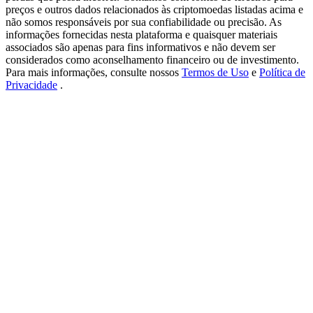
New Listing Futures Fest
preços e outros dados relacionados às criptomoedas listadas acima e
não somos responsáveis por sua confiabilidade ou precisão. As
Trade New Futures, Win 200,000 USDT
informações fornecidas nesta plataforma e quaisquer materiais
associados são apenas para fins informativos e não devem ser
considerados como aconselhamento financeiro ou de investimento.
Para mais informações, consulte nossos
Termos de Uso
e
Política de
Privacidade
.
Crypto World Cup 2026: Grand Finale
77,777+3k Rewards
Mais eventos
Ganhe prêmios e recompensas exclusivas
Centro de recompensas