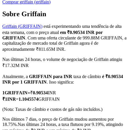
Comprar
griffain
(
griffain
)
Sobre Griffain
Griffain (GRIFFAIN)
está experimentando uma tendência de alta
Futuros COIN-M
esta semana, com o preço atual
em ₹0.90534 INR por
Futuros de criptomoeda
GRIFFAIN
. Com uma oferta circulante de 999.88M GRIFFAIN, a
capitalização de mercado total de Griffain agora é de
aproximadamente ₹811.65M INR.
TradFi
Nas últimas 24 horas, o volume de negociação de Griffain atingiu
₹17.32M INR
Derivativos de ações, câmbio, metais preciosos e commodities
Atualmente, a
GRIFFAIN para INR
taxa de câmbio
é ₹0.90534
INR por 1 GRIFFAIN
. Isso significa:
1
GRIFFAIN
=
₹
0.90534
INR
₹
1
INR
=
1.1045574
GRIFFAIN
(Nota: Taxas de câmbio e custos de gás não incluídos.)
Nos últimos 7 dias, o preço de Griffain mudou aumentou por
18.75%.
Nas últimas 24 horas, a taxa flutuou por 9.19%, atingindo
Futuros de USDC