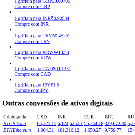
1
griffain
para
GBP
£
0.00705
Compre com GBP
Estacamento
1
griffain
para
INR
₹
0.90534
Altos retornos e acesso instantâneo
Compre com INR
1
griffain
para
TRY
₺
0.45252
Compre com TRY
1
griffain
para
KRW
₩
13.53
Compre com KRW
1
griffain
para
CAD
$
0.01331
Compre com CAD
Launchpool
1
griffain
para
JPY
¥
1.5
Compre com JPY
Staking flexível para ganhar tokens populares.
Outras conversões de ativos digitais
Criptografia
USD
INR
EUR
BRL
RU
BTC
Bitcoin
64,325.15
6,124,625.51
55,744.18
329,672.80
5,2
ETH
Ethereum
1,904.31
181,316.12
1,650.27
9,759.77
154