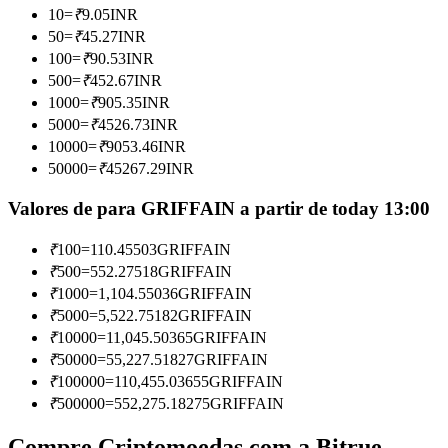
10
=
₹
9.05
INR
Torne-se um Trader de Cópias
50
=
₹
45.27
INR
Desfrute da partilha de lucros e comissões de copy trading
100
=
₹
90.53
INR
500
=
₹
452.67
INR
1000
=
₹
905.35
INR
5000
=
₹
4526.73
INR
10000
=
₹
9053.46
INR
50000
=
₹
45267.29
INR
Valores de para GRIFFAIN a partir de today 13:00
₹
100
=
110.45503
GRIFFAIN
Informação
₹
500
=
552.27518
GRIFFAIN
Análise de big data, incluindo informações comerciais, etc.
₹
1000
=
1,104.55036
GRIFFAIN
₹
5000
=
5,522.75182
GRIFFAIN
₹
10000
=
11,045.50365
GRIFFAIN
₹
50000
=
55,227.51827
GRIFFAIN
₹
100000
=
110,455.03655
GRIFFAIN
₹
500000
=
552,275.18275
GRIFFAIN
Compre Criptomoedas com a Bitrue