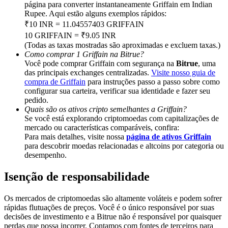
Share 500000 CASHCAT prize pool
página para converter instantaneamente Griffain em Indian
Rupee. Aqui estão alguns exemplos rápidos:
₹10 INR = 11.04557403 GRIFFAIN
10 GRIFFAIN = ₹9.05 INR
(Todas as taxas mostradas são aproximadas e excluem taxas.)
Exclusive for BitMart Users
Como comprar 1 Griffain na Bitrue?
Você pode comprar Griffain com segurança na
Bitrue
, uma
Register & Trade to Win 500,000 USDT
das principais exchanges centralizadas.
Visite nosso guia de
compra de Griffain
para instruções passo a passo sobre como
configurar sua carteira, verificar sua identidade e fazer seu
pedido.
Precious Metals Trading Carnival
Quais são os ativos cripto semelhantes a Griffain?
Se você está explorando criptomoedas com capitalizações de
Trade Gold & Silver · 33,333 USDT Bonus
mercado ou características comparáveis, confira:
Para mais detalhes, visite nossa
página de ativos Griffain
para descobrir moedas relacionadas e altcoins por categoria ou
desempenho.
USDT New User Exclusive 10% APR
Isenção de responsabilidade
USDT Flexible Staking | Daily Rewards
Os mercados de criptomoedas são altamente voláteis e podem sofrer
rápidas flutuações de preços. Você é o único responsável por suas
decisões de investimento e a Bitrue não é responsável por quaisquer
perdas que possa incorrer. Contamos com fontes de terceiros para