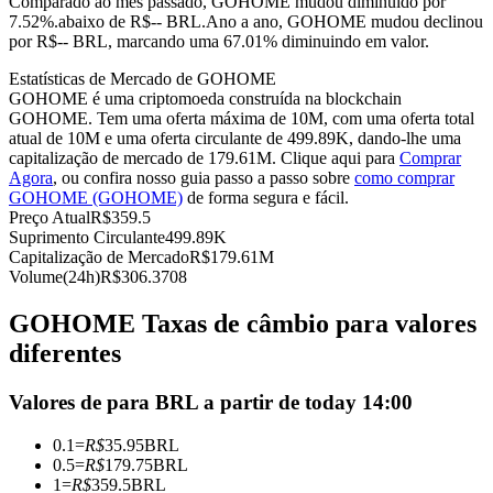
Comparado ao mês passado, GOHOME mudou diminuído por
7.52%.abaixo de R$-- BRL.
Ano a ano, GOHOME mudou declinou
Futuros usando USDC como garantia
por R$-- BRL, marcando uma 67.01% diminuindo em valor.
Estatísticas de Mercado de GOHOME
GOHOME é uma criptomoeda construída na blockchain
GOHOME. Tem uma oferta máxima de 10M, com uma oferta total
atual de 10M e uma oferta circulante de 499.89K, dando-lhe uma
capitalização de mercado de 179.61M. Clique aqui para
Comprar
Agora
, ou confira nosso guia passo a passo sobre
como comprar
GOHOME (GOHOME)
de forma segura e fácil.
Preço Atual
R$
359.5
Suprimento Circulante
499.89K
Copiar Trading
Capitalização de Mercado
R$
179.61M
Volume(24h)
R$
306.3708
Junte-se aos principais traders
GOHOME Taxas de câmbio para valores
diferentes
Valores de para BRL a partir de today 14:00
0.1
=
R$
35.95
BRL
0.5
=
R$
179.75
BRL
1
=
R$
359.5
BRL