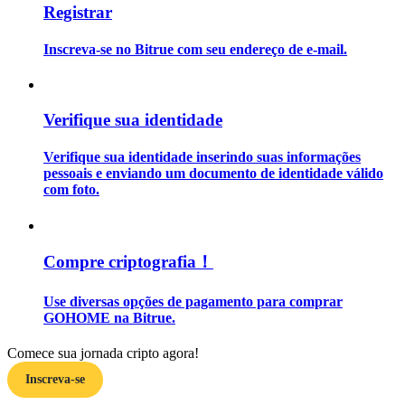
Registrar
Guia
Inscreva-se no Bitrue com seu endereço de e-mail.
Guia para iniciantes em futuros
Verifique sua identidade
Verifique sua identidade inserindo suas informações
pessoais e enviando um documento de identidade válido
com foto.
Estratégias de negociação
Compre criptografia！
Aprenda como se manter lucrativo
Use diversas opções de pagamento para comprar
GOHOME na Bitrue.
Comece sua jornada cripto agora!
Inscreva-se