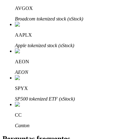
AVGOX
Broadcom tokenized stock (xStock)
AAPLX
Parceiros Bitrue
Apple tokenized stock (xStock)
AEON
AEON
SPYX
SP500 tokenized ETF (xStock)
Afiliados Bitrue
Até 65% de comissões!
CC
Canton
Perguntas frequentes