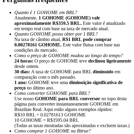
Quanto é 1 GOHOME em BRL?
Atualmente,
1 GOHOME (GOHOME) vale
aproximadamente R$359.5 BRL.
Este valor é atualizado
em tempo real com base na taxa de mercado atual.
Quanto GOHOME posso obter por 1 BRL?
Indicação
Na taxa de câmbio atual,
R$1 BRL pode comprar
Convide um amigo para receber recompensas em dinheiro
0.00278161 GOHOME.
Este valor flutua com base nas
condições do mercado.
Deposit CASHCAT & Win
Como o preço de GOHOME mudou ao longo do tempo?
24 horas:
O preço de GOHOME teve
declinou ligeiramente
desde ontem.
30 dias:
A taxa de GOHOME para BRL
diminuído
em
comparação com o mês passado.
1 ano:
GOHOME teve uma
diminuição significativa de
preço
no último ano.
Como converter GOHOME para BRL?
Use nosso
GOHOME para BRL conversor
no topo desta
página para converter instantaneamente GOHOME em
Brazilian Real. Aqui estão alguns exemplos rápidos:
R$10 BRL = 0.02781613 GOHOME
10 GOHOME = R$3595.04 BRL
(Todas as taxas mostradas são aproximadas e excluem taxas.)
Deposit CASHCAT & Win
Como comprar 1 GOHOME na Bitrue?