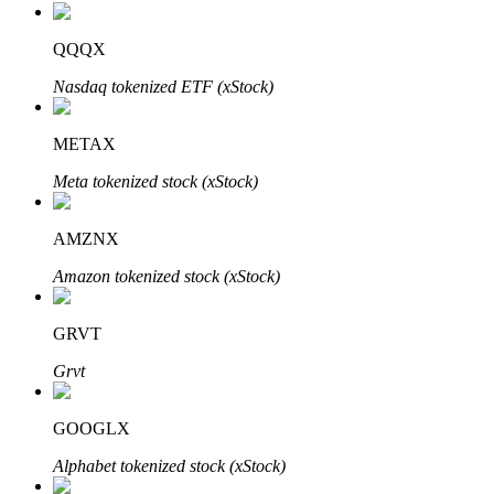
QQQX
Nasdaq tokenized ETF (xStock)
Investimento Automático
Obtenha lucro a longo prazo e interesses flexíveis
METAX
Meta tokenized stock (xStock)
AMZNX
Amazon tokenized stock (xStock)
GRVT
Aprenda a apostar
Grvt
Aprenda como ganhar renda passiva
GOOGLX
Bitrue
AI
Alphabet tokenized stock (xStock)