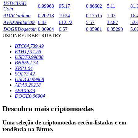
USDC
USD
0.99968
95.17
0.86602
5.11
81.
Coin
ADA
Cardano
0.20218
19.24
0.17515
1.03
16.
Bloqueios de BTR
AVAX
Avalanche
6.43
612.22
5.57
32.87
523
DOGE
Dogecoin
0.06904
6.57
0.05981
0.35293
5.6
Investimentos exclusivos para titulares de BTR
USD
INR
EUR
BRL
RUB
TRY
BTC
64,739.49
ETH
1,911.55
USDT
0.99888
BNB
592.74
XRP
1.04
SOL
73.42
USDC
0.99968
ADA
0.20218
AVAX
6.43
Empréstimos
DOGE
0.06904
Serviço de empréstimo apoiado por criptografia
Descubra mais criptomoedas
Uma seleção de criptomoedas recém-listadas e em
tendência na
Bitrue
.