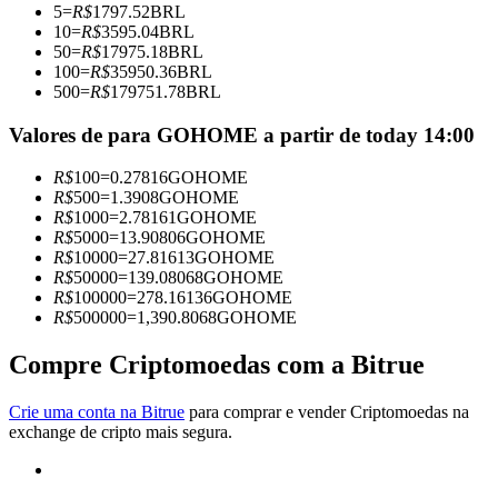
5
=
R$
1797.52
BRL
Torne-se um Trader de Cópias
10
=
R$
3595.04
BRL
50
=
R$
17975.18
BRL
Desfrute da partilha de lucros e comissões de copy trading
100
=
R$
35950.36
BRL
500
=
R$
179751.78
BRL
Valores de para GOHOME a partir de today 14:00
R$
100
=
0.27816
GOHOME
R$
500
=
1.3908
GOHOME
R$
1000
=
2.78161
GOHOME
R$
5000
=
13.90806
GOHOME
R$
10000
=
27.81613
GOHOME
R$
50000
=
139.08068
GOHOME
Informação
R$
100000
=
278.16136
GOHOME
R$
500000
=
1,390.8068
GOHOME
Análise de big data, incluindo informações comerciais, etc.
Compre Criptomoedas com a Bitrue
Crie uma conta na Bitrue
para comprar e vender Criptomoedas na
exchange de cripto mais segura.