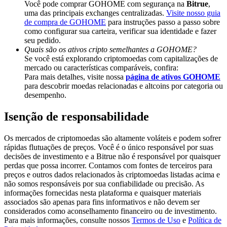
Você pode comprar GOHOME com segurança na
Bitrue
,
Share 500000 CASHCAT prize pool
uma das principais exchanges centralizadas.
Visite nosso guia
de compra de GOHOME
para instruções passo a passo sobre
como configurar sua carteira, verificar sua identidade e fazer
seu pedido.
Exclusive for BitMart Users
Quais são os ativos cripto semelhantes a GOHOME?
Se você está explorando criptomoedas com capitalizações de
Register & Trade to Win 500,000 USDT
mercado ou características comparáveis, confira:
Para mais detalhes, visite nossa
página de ativos GOHOME
para descobrir moedas relacionadas e altcoins por categoria ou
desempenho.
Precious Metals Trading Carnival
Isenção de responsabilidade
Trade Gold & Silver · 33,333 USDT Bonus
Os mercados de criptomoedas são altamente voláteis e podem sofrer
rápidas flutuações de preços. Você é o único responsável por suas
decisões de investimento e a Bitrue não é responsável por quaisquer
perdas que possa incorrer. Contamos com fontes de terceiros para
USDT New User Exclusive 10% APR
preços e outros dados relacionados às criptomoedas listadas acima e
não somos responsáveis por sua confiabilidade ou precisão. As
USDT Flexible Staking | Daily Rewards
informações fornecidas nesta plataforma e quaisquer materiais
associados são apenas para fins informativos e não devem ser
considerados como aconselhamento financeiro ou de investimento.
Para mais informações, consulte nossos
Termos de Uso
e
Política de