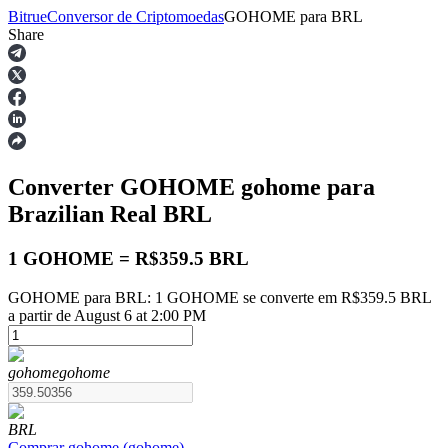
Bitrue
Conversor de Criptomoedas
GOHOME
para
BRL
Share
Futuros
Converter GOHOME
gohome
para
Brazilian Real
BRL
1 GOHOME = R$359.5 BRL
GOHOME para BRL: 1 GOHOME se converte em R$359.5 BRL
Futuros de USDT
a partir de August 6 at 2:00 PM
Futuros usando USDT como garantia
gohome
gohome
BRL
Comprar
gohome
(
gohome
)