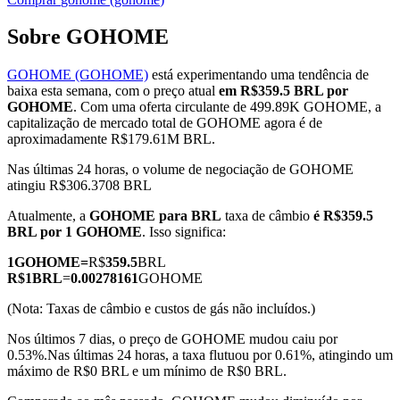
Sobre GOHOME
GOHOME (GOHOME)
está experimentando uma tendência de
Futuros COIN-M
baixa esta semana, com o preço atual
em R$359.5 BRL por
GOHOME
. Com uma oferta circulante de 499.89K GOHOME, a
Futuros de criptomoeda
capitalização de mercado total de GOHOME agora é de
aproximadamente R$179.61M BRL.
Nas últimas 24 horas, o volume de negociação de GOHOME
TradFi
atingiu R$306.3708 BRL
Derivativos de ações, câmbio, metais preciosos e commodities
Atualmente, a
GOHOME para BRL
taxa de câmbio
é R$359.5
BRL por 1 GOHOME
. Isso significa:
1
GOHOME
=
R$
359.5
BRL
R$
1
BRL
=
0.00278161
GOHOME
(Nota: Taxas de câmbio e custos de gás não incluídos.)
Nos últimos 7 dias, o preço de GOHOME mudou caiu por
0.53%.
Nas últimas 24 horas, a taxa flutuou por 0.61%, atingindo um
máximo de R$0 BRL e um mínimo de R$0 BRL.
Futuros de USDC