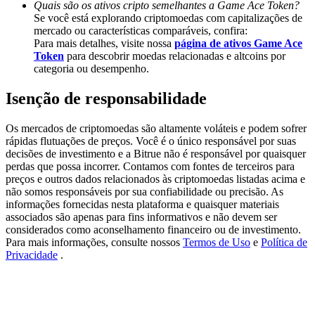
Quais são os ativos cripto semelhantes a Game Ace Token?
Share 500000 CASHCAT prize pool
Se você está explorando criptomoedas com capitalizações de
mercado ou características comparáveis, confira:
Para mais detalhes, visite nossa
página de ativos Game Ace
Token
para descobrir moedas relacionadas e altcoins por
Exclusive for BitMart Users
categoria ou desempenho.
Register & Trade to Win 500,000 USDT
Isenção de responsabilidade
Os mercados de criptomoedas são altamente voláteis e podem sofrer
rápidas flutuações de preços. Você é o único responsável por suas
Precious Metals Trading Carnival
decisões de investimento e a Bitrue não é responsável por quaisquer
perdas que possa incorrer. Contamos com fontes de terceiros para
Trade Gold & Silver · 33,333 USDT Bonus
preços e outros dados relacionados às criptomoedas listadas acima e
não somos responsáveis por sua confiabilidade ou precisão. As
informações fornecidas nesta plataforma e quaisquer materiais
associados são apenas para fins informativos e não devem ser
considerados como aconselhamento financeiro ou de investimento.
USDT New User Exclusive 10% APR
Para mais informações, consulte nossos
Termos de Uso
e
Política de
Privacidade
.
USDT Flexible Staking | Daily Rewards