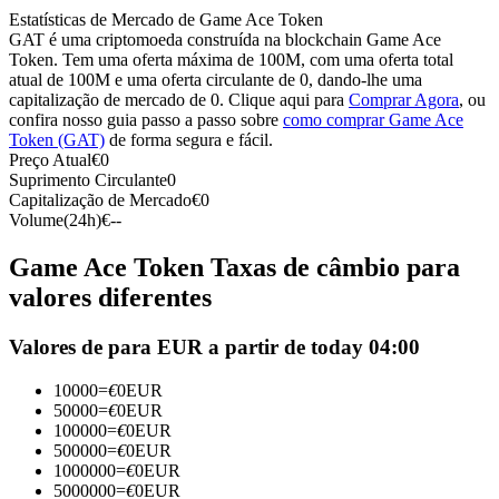
Estatísticas de Mercado de Game Ace Token
Futuros usando USDC como garantia
GAT é uma criptomoeda construída na blockchain Game Ace
Token. Tem uma oferta máxima de 100M, com uma oferta total
atual de 100M e uma oferta circulante de 0, dando-lhe uma
capitalização de mercado de 0. Clique aqui para
Comprar Agora
, ou
confira nosso guia passo a passo sobre
como comprar Game Ace
Token (GAT)
de forma segura e fácil.
Preço Atual
€
0
Suprimento Circulante
0
Capitalização de Mercado
€
0
Volume(24h)
€
--
Copiar Trading
Game Ace Token Taxas de câmbio para
Junte-se aos principais traders
valores diferentes
Valores de para EUR a partir de today 04:00
10000
=
€
0
EUR
50000
=
€
0
EUR
100000
=
€
0
EUR
500000
=
€
0
EUR
1000000
=
€
0
EUR
5000000
=
€
0
EUR