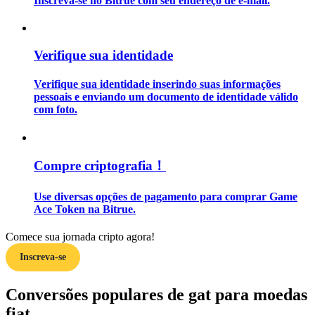
Inscreva-se no Bitrue com seu endereço de e-mail.
Guia
Verifique sua identidade
Guia para iniciantes em futuros
Verifique sua identidade inserindo suas informações
pessoais e enviando um documento de identidade válido
com foto.
Compre criptografia！
Use diversas opções de pagamento para comprar Game
Estratégias de negociação
Ace Token na Bitrue.
Aprenda como se manter lucrativo
Comece sua jornada cripto agora!
Inscreva-se
Conversões populares de gat para moedas
fiat