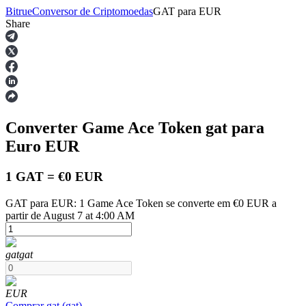
Bitrue
Conversor de Criptomoedas
GAT
para
EUR
Share
Futuros
Converter Game Ace Token
gat
para
Euro
EUR
1 GAT = €0 EUR
GAT para EUR: 1 Game Ace Token se converte em €0 EUR a
Futuros de USDT
partir de August 7 at 4:00 AM
Futuros usando USDT como garantia
gat
gat
EUR
Comprar
gat
(
gat
)