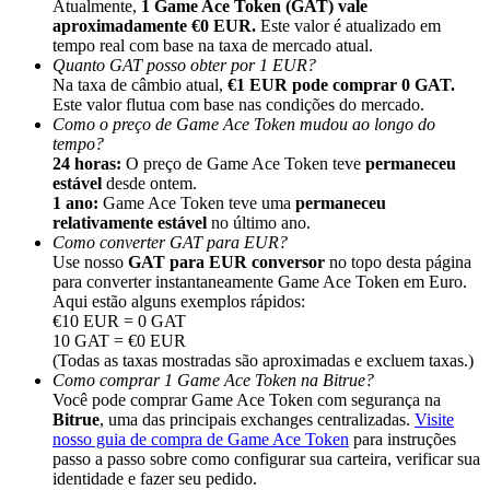
Atualmente,
1 Game Ace Token (GAT) vale
aproximadamente €0 EUR.
Este valor é atualizado em
tempo real com base na taxa de mercado atual.
Quanto GAT posso obter por 1 EUR?
Na taxa de câmbio atual,
€1 EUR pode comprar 0 GAT.
Este valor flutua com base nas condições do mercado.
Como o preço de Game Ace Token mudou ao longo do
Indicação
tempo?
Convide um amigo para receber recompensas em dinheiro
24 horas:
O preço de Game Ace Token teve
permaneceu
estável
desde ontem.
Deposit CASHCAT & Win
1 ano:
Game Ace Token teve uma
permaneceu
relativamente estável
no último ano.
Como converter GAT para EUR?
Use nosso
GAT para EUR conversor
no topo desta página
para converter instantaneamente Game Ace Token em Euro.
Aqui estão alguns exemplos rápidos:
€10 EUR = 0 GAT
10 GAT = €0 EUR
(Todas as taxas mostradas são aproximadas e excluem taxas.)
Como comprar 1 Game Ace Token na Bitrue?
Você pode comprar Game Ace Token com segurança na
Bitrue
, uma das principais exchanges centralizadas.
Visite
nosso guia de compra de Game Ace Token
para instruções
passo a passo sobre como configurar sua carteira, verificar sua
Deposit CASHCAT & Win
identidade e fazer seu pedido.