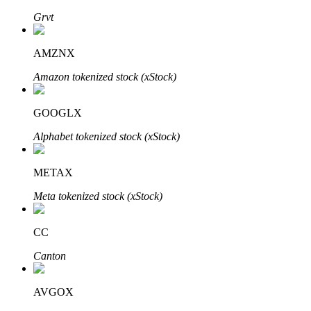
Grvt
AMZNX
Investimento Automático
Amazon tokenized stock (xStock)
Obtenha lucro a longo prazo e interesses flexíveis
GOOGLX
Alphabet tokenized stock (xStock)
METAX
Meta tokenized stock (xStock)
Aprenda a apostar
CC
Aprenda como ganhar renda passiva
Canton
Bitrue
AI
AVGOX