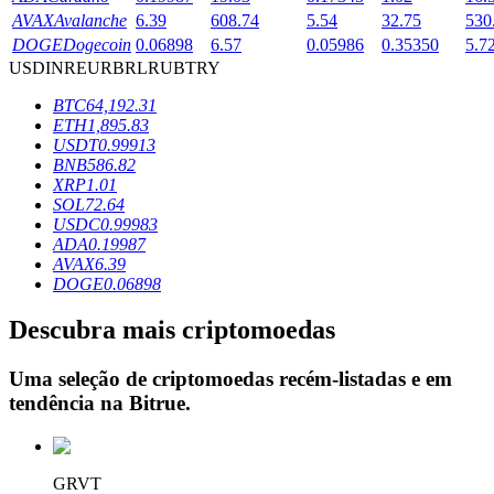
AVAX
Avalanche
6.39
608.74
5.54
32.75
530
DOGE
Dogecoin
0.06898
6.57
0.05986
0.35350
5.7
USD
INR
EUR
BRL
RUB
TRY
Bloqueios de BTR
BTC
64,192.31
Investimentos exclusivos para titulares de BTR
ETH
1,895.83
USDT
0.99913
BNB
586.82
XRP
1.01
SOL
72.64
USDC
0.99983
ADA
0.19987
AVAX
6.39
DOGE
0.06898
Descubra mais criptomoedas
Empréstimos
Serviço de empréstimo apoiado por criptografia
Uma seleção de criptomoedas recém-listadas e em
tendência na
Bitrue
.
GRVT