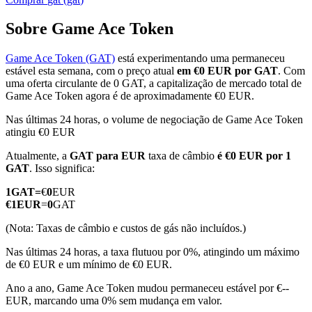
Sobre Game Ace Token
Game Ace Token (GAT)
está experimentando uma permaneceu
Futuros COIN-M
estável esta semana, com o preço atual
em €0 EUR por GAT
. Com
uma oferta circulante de 0 GAT, a capitalização de mercado total de
Futuros de criptomoeda
Game Ace Token agora é de aproximadamente €0 EUR.
Nas últimas 24 horas, o volume de negociação de Game Ace Token
atingiu €0 EUR
TradFi
Atualmente, a
GAT para EUR
taxa de câmbio
é €0 EUR por 1
Derivativos de ações, câmbio, metais preciosos e commodities
GAT
. Isso significa:
1
GAT
=
€
0
EUR
€
1
EUR
=
0
GAT
(Nota: Taxas de câmbio e custos de gás não incluídos.)
Nas últimas 24 horas, a taxa flutuou por 0%, atingindo um máximo
de €0 EUR e um mínimo de €0 EUR.
Ano a ano, Game Ace Token mudou permaneceu estável por €--
EUR, marcando uma 0% sem mudança em valor.
Futuros de USDC