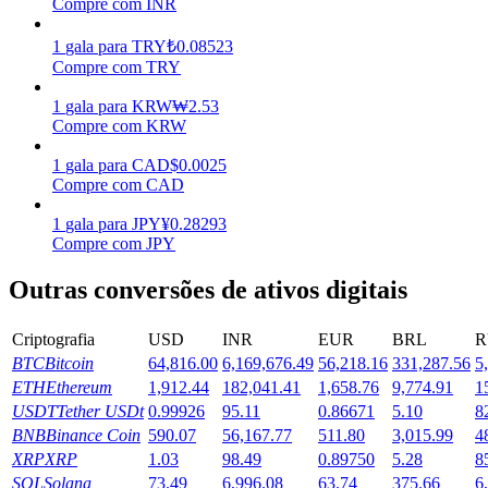
Compre com INR
Ganhar
1
gala
para
TRY
₺
0.08523
Compre com TRY
1
gala
para
KRW
₩
2.53
Compre com KRW
1
gala
para
CAD
$
0.0025
Compre com CAD
1
gala
para
JPY
¥
0.28293
Compre com JPY
Porquinho poderoso
Outras conversões de ativos digitais
Ganhe recompensas competitivas diariamente
Criptografia
USD
INR
EUR
BRL
R
BTC
Bitcoin
64,816.00
6,169,676.49
56,218.16
331,287.56
5
ETH
Ethereum
1,912.44
182,041.41
1,658.76
9,774.91
1
USDT
Tether USDt
0.99926
95.11
0.86671
5.10
8
BNB
Binance Coin
590.07
56,167.77
511.80
3,015.99
4
XRP
XRP
1.03
98.49
0.89750
5.28
8
SOL
Solana
73.49
6,996.08
63.74
375.66
6