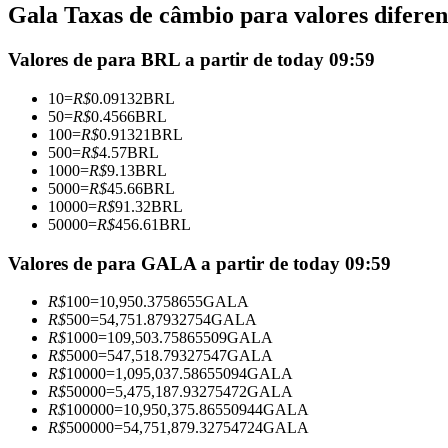
Gala Taxas de câmbio para valores diferen
Futuros usando USDC como garantia
Valores de para BRL a partir de today 09:59
10
=
R$
0.09132
BRL
50
=
R$
0.4566
BRL
100
=
R$
0.91321
BRL
500
=
R$
4.57
BRL
1000
=
R$
9.13
BRL
5000
=
R$
45.66
BRL
10000
=
R$
91.32
BRL
50000
=
R$
456.61
BRL
Copiar Trading
Junte-se aos principais traders
Valores de para GALA a partir de today 09:59
R$
100
=
10,950.3758655
GALA
R$
500
=
54,751.87932754
GALA
R$
1000
=
109,503.75865509
GALA
R$
5000
=
547,518.79327547
GALA
R$
10000
=
1,095,037.58655094
GALA
R$
50000
=
5,475,187.93275472
GALA
R$
100000
=
10,950,375.86550944
GALA
R$
500000
=
54,751,879.32754724
GALA