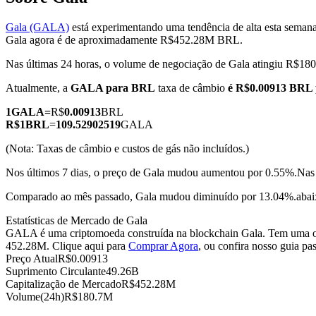
Gala (GALA)
está experimentando uma tendência de alta esta seman
Gala agora é de aproximadamente R$452.28M BRL.
Nas últimas 24 horas, o volume de negociação de Gala atingiu R$
Futuros COIN-M
Atualmente, a
GALA para BRL
taxa de câmbio
é R$0.00913 BRL
Futuros de criptomoeda
1
GALA
=
R$
0.00913
BRL
R$
1
BRL
=
109.52902519
GALA
TradFi
(Nota: Taxas de câmbio e custos de gás não incluídos.)
Derivativos de ações, câmbio, metais preciosos e commodities
Nos últimos 7 dias, o preço de Gala mudou aumentou por 0.55%.
Nas
Comparado ao mês passado, Gala mudou diminuído por 13.04%.abai
Estatísticas de Mercado de Gala
GALA é uma criptomoeda construída na blockchain Gala. Tem uma ofe
452.28M. Clique aqui para
Comprar Agora
, ou confira nosso guia pa
Preço Atual
R$
0.00913
Suprimento Circulante
49.26B
Capitalização de Mercado
R$
452.28M
Volume(24h)
R$
180.7M
Futuros de USDC