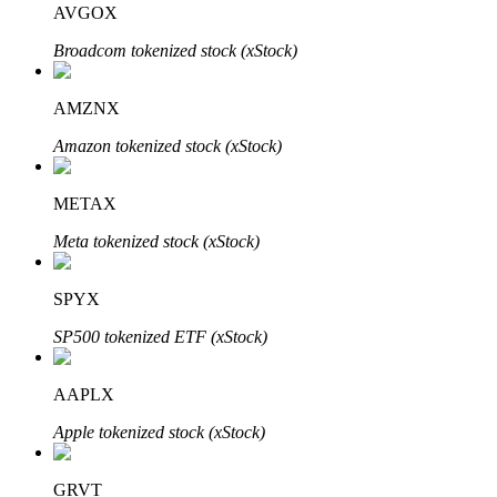
AVGOX
Broadcom tokenized stock (xStock)
Bloqueios de BTR
Investimentos exclusivos para titulares de BTR
AMZNX
Amazon tokenized stock (xStock)
METAX
Meta tokenized stock (xStock)
SPYX
Empréstimos
SP500 tokenized ETF (xStock)
Serviço de empréstimo apoiado por criptografia
AAPLX
Apple tokenized stock (xStock)
GRVT