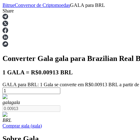
Bitrue
Conversor de Criptomoedas
GALA
para
BRL
Share
Futuros
Converter Gala
gala
para Brazilian Real
1 GALA = R$0.00913 BRL
GALA para BRL: 1 Gala se converte em R$0.00913 BRL a partir de
Futuros de USDT
gala
gala
Futuros usando USDT como garantia
BRL
Comprar
gala
(
gala
)
Sobre Gala