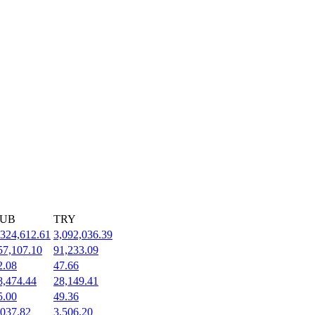
UB
TRY
,324,612.61
3,092,036.39
57,107.10
91,233.09
2.08
47.66
8,474.44
28,149.41
5.00
49.36
,037.82
3,506.20