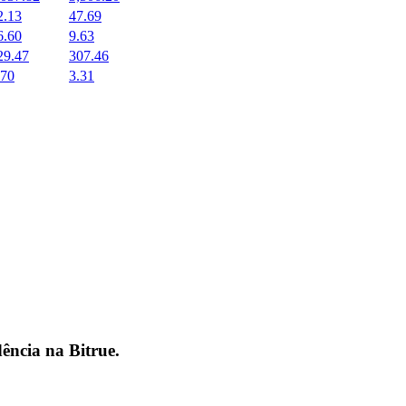
2.13
47.69
6.60
9.63
29.47
307.46
.70
3.31
dência na
Bitrue
.