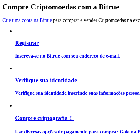
Torne-se um Trader de Cópias
Compre Criptomoedas com a Bitrue
Desfrute da partilha de lucros e comissões de copy trading
Crie uma conta na Bitrue
para comprar e vender Criptomoedas na exch
Registrar
Inscreva-se no Bitrue com seu endereço de e-mail.
Informação
Verifique sua identidade
Análise de big data, incluindo informações comerciais, etc.
Verifique sua identidade inserindo suas informações pesso
Compre criptografia！
Use diversas opções de pagamento para comprar Gala na B