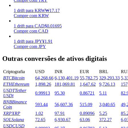
Compre com TRY
Estacamento
1
drift
para
KRW
₩
17.17
Compre com KRW
Altos retornos e acesso instantâneo
1
drift
para
CAD
$
0.01695
Compre com CAD
1
drift
para
JPY
¥
1.91
Compre com JPY
Outras conversões de ativos digitais
Criptografia
USD
INR
EUR
BRL
RU
BTC
Bitcoin
64,268.66
6,130,401.19
55,782.75
329,293.33
5,3
Launchpool
ETH
Ethereum
1,898.26
181,069.81
1,647.62
9,726.13
157
Staking flexível para ganhar tokens populares.
USDT
Tether
0.99913
95.30
0.86721
5.11
82.
USDt
BNB
Binance
593.44
56,607.36
515.09
3,040.65
49,
Coin
XRP
XRP
1.02
97.91
0.89096
5.25
85.
SOL
Solana
72.65
6,930.67
63.06
372.27
6,0
USDC
USD