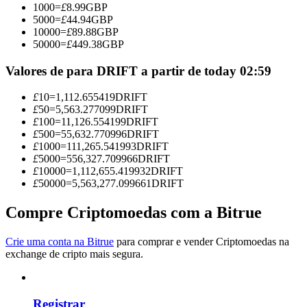
1000
=
£
8.99
GBP
Torne-se um Trader de Cópias
5000
=
£
44.94
GBP
10000
=
£
89.88
GBP
Desfrute da partilha de lucros e comissões de copy trading
50000
=
£
449.38
GBP
Valores de para DRIFT a partir de today 02:59
£
10
=
1,112.655419
DRIFT
£
50
=
5,563.277099
DRIFT
£
100
=
11,126.554199
DRIFT
£
500
=
55,632.770996
DRIFT
£
1000
=
111,265.541993
DRIFT
£
5000
=
556,327.709966
DRIFT
£
10000
=
1,112,655.419932
DRIFT
Informação
£
50000
=
5,563,277.099661
DRIFT
Análise de big data, incluindo informações comerciais, etc.
Compre Criptomoedas com a Bitrue
Crie uma conta na Bitrue
para comprar e vender Criptomoedas na
exchange de cripto mais segura.
Registrar