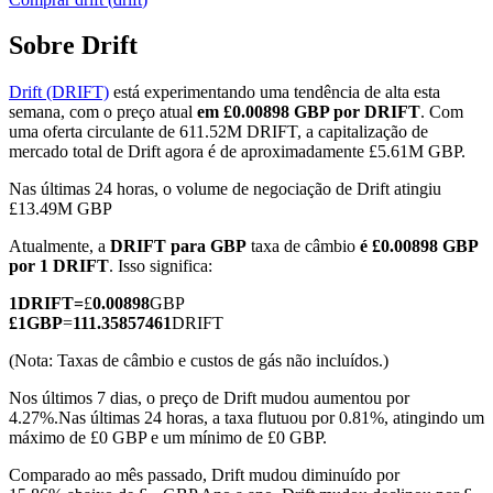
Sobre Drift
Drift (DRIFT)
está experimentando uma tendência de alta esta
Futuros COIN-M
semana, com o preço atual
em £0.00898 GBP por DRIFT
. Com
uma oferta circulante de 611.52M DRIFT, a capitalização de
Futuros de criptomoeda
mercado total de Drift agora é de aproximadamente £5.61M GBP.
Nas últimas 24 horas, o volume de negociação de Drift atingiu
£13.49M GBP
TradFi
Atualmente, a
DRIFT para GBP
taxa de câmbio
é £0.00898 GBP
Derivativos de ações, câmbio, metais preciosos e commodities
por 1 DRIFT
. Isso significa:
1
DRIFT
=
£
0.00898
GBP
£
1
GBP
=
111.35857461
DRIFT
(Nota: Taxas de câmbio e custos de gás não incluídos.)
Nos últimos 7 dias, o preço de Drift mudou aumentou por
4.27%.
Nas últimas 24 horas, a taxa flutuou por 0.81%, atingindo um
máximo de £0 GBP e um mínimo de £0 GBP.
Comparado ao mês passado, Drift mudou diminuído por
Futuros de USDC