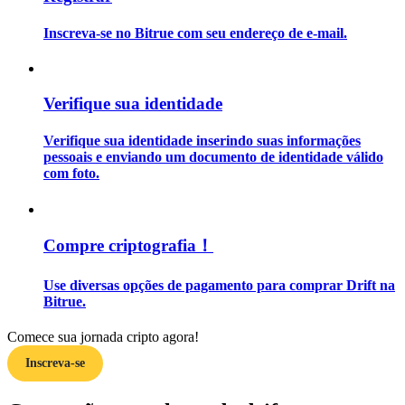
Inscreva-se no Bitrue com seu endereço de e-mail.
Guia
Guia para iniciantes em futuros
Verifique sua identidade
Verifique sua identidade inserindo suas informações
pessoais e enviando um documento de identidade válido
com foto.
Compre criptografia！
Estratégias de negociação
Use diversas opções de pagamento para comprar Drift na
Aprenda como se manter lucrativo
Bitrue.
Comece sua jornada cripto agora!
Inscreva-se