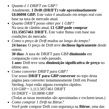
Quanto é 1 DRIFT em GBP?
Atualmente,
1 Drift (DRIFT) vale aproximadamente
£0.00898 GBP.
Este valor é atualizado em tempo real com
base na taxa de mercado atual.
Quanto DRIFT posso obter por 1 GBP?
Na taxa de câmbio atual,
£1 GBP pode comprar
Indicação
111.35857461 DRIFT.
Este valor flutua com base nas
Convide um amigo para receber recompensas em dinheiro
condições do mercado.
Como o preço de Drift mudou ao longo do tempo?
Deposit CASHCAT & Win
24 horas:
O preço de Drift teve
declinou ligeiramente
desde
ontem.
30 dias:
A taxa de DRIFT para GBP
diminuído
em
comparação com o mês passado.
1 ano:
Drift teve uma
diminuição significativa de preço
no
último ano.
Como converter DRIFT para GBP?
Use nosso
DRIFT para GBP conversor
no topo desta
página para converter instantaneamente Drift em Pound
Sterling. Aqui estão alguns exemplos rápidos:
£10 GBP = 1,113.5857461 DRIFT
10 DRIFT = £0.0898 GBP
(Todas as taxas mostradas são aproximadas e excluem taxas.)
Como comprar 1 Drift na Bitrue?
Deposit CASHCAT & Win
Você pode comprar Drift com segurança na
Bitrue
, uma das