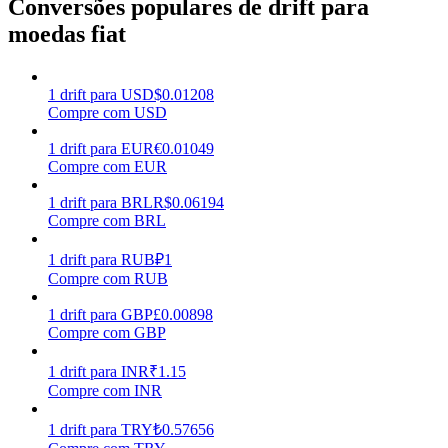
Conversões populares de drift para
moedas fiat
Ganhar
1
drift
para
USD
$
0.01208
Compre com USD
1
drift
para
EUR
€
0.01049
Compre com EUR
1
drift
para
BRL
R$
0.06194
Compre com BRL
Porquinho poderoso
1
drift
para
RUB
₽
1
Compre com RUB
Ganhe recompensas competitivas diariamente
1
drift
para
GBP
£
0.00898
Compre com GBP
1
drift
para
INR
₹
1.15
Compre com INR
1
drift
para
TRY
₺
0.57656