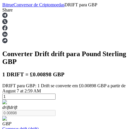
Bitrue
Conversor de Criptomoedas
DRIFT
para
GBP
Share
Futuros
Converter Drift
drift
para Pound Sterling
GBP
1 DRIFT = £0.00898 GBP
DRIFT para GBP: 1 Drift se converte em £0.00898 GBP a partir de
Futuros de USDT
August 7 at 2:59 AM
Futuros usando USDT como garantia
drift
drift
GBP
Comprar
drift
(
drift
)