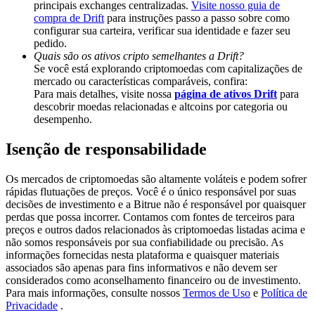
principais exchanges centralizadas.
Visite nosso guia de
Share 500000 CASHCAT prize pool
compra de Drift
para instruções passo a passo sobre como
configurar sua carteira, verificar sua identidade e fazer seu
pedido.
Quais são os ativos cripto semelhantes a Drift?
Exclusive for BitMart Users
Se você está explorando criptomoedas com capitalizações de
mercado ou características comparáveis, confira:
Register & Trade to Win 500,000 USDT
Para mais detalhes, visite nossa
página de ativos Drift
para
descobrir moedas relacionadas e altcoins por categoria ou
desempenho.
Isenção de responsabilidade
Precious Metals Trading Carnival
Trade Gold & Silver · 33,333 USDT Bonus
Os mercados de criptomoedas são altamente voláteis e podem sofrer
rápidas flutuações de preços. Você é o único responsável por suas
decisões de investimento e a Bitrue não é responsável por quaisquer
perdas que possa incorrer. Contamos com fontes de terceiros para
preços e outros dados relacionados às criptomoedas listadas acima e
USDT New User Exclusive 10% APR
não somos responsáveis por sua confiabilidade ou precisão. As
informações fornecidas nesta plataforma e quaisquer materiais
USDT Flexible Staking | Daily Rewards
associados são apenas para fins informativos e não devem ser
considerados como aconselhamento financeiro ou de investimento.
Para mais informações, consulte nossos
Termos de Uso
e
Política de
Privacidade
.