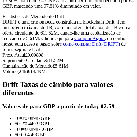
15.86%.abaixo de £-- GBP.
Ano a ano, Drift mudou declinou por £--
GBP, marcando uma 97.81% diminuindo em valor.
Futuros usando USDC como garantia
Estatísticas de Mercado de Drift
DRIFT é uma criptomoeda construída na blockchain Drift. Tem
uma oferta máxima de 1B, com uma oferta total atual de 1B e uma
oferta circulante de 611.52M, dando-lhe uma capitalização de
mercado de 5.61M. Clique aqui para
Comprar Agora
, ou confira
nosso guia passo a passo sobre
como comprar Drift (DRIFT)
de
forma segura e fácil.
Preço Atual
£
0.00898
Suprimento Circulante
611.52M
Capitalização de Mercado
£
5.61M
Copiar Trading
Volume(24h)
£
13.49M
Junte-se aos principais traders
Drift Taxas de câmbio para valores
diferentes
Valores de para GBP a partir de today 02:59
10
=
£
0.08987
GBP
50
=
£
0.44937
GBP
100
=
£
0.89875
GBP
500
=
£
4.49
GBP