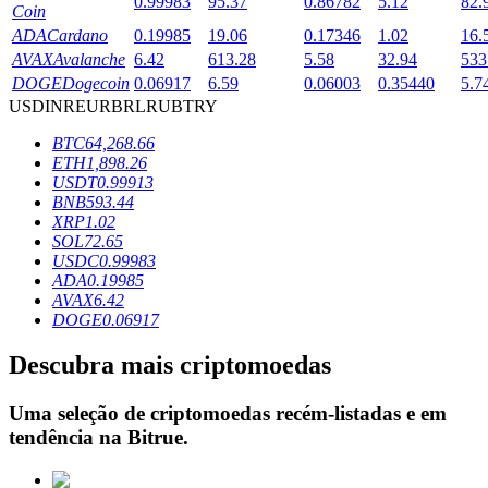
0.99983
95.37
0.86782
5.12
82.
Coin
ADA
Cardano
0.19985
19.06
0.17346
1.02
16.
AVAX
Avalanche
6.42
613.28
5.58
32.94
533
Bloqueios de BTR
DOGE
Dogecoin
0.06917
6.59
0.06003
0.35440
5.7
USD
INR
EUR
BRL
RUB
TRY
Investimentos exclusivos para titulares de BTR
BTC
64,268.66
ETH
1,898.26
USDT
0.99913
BNB
593.44
XRP
1.02
SOL
72.65
USDC
0.99983
ADA
0.19985
AVAX
6.42
DOGE
0.06917
Empréstimos
Descubra mais criptomoedas
Serviço de empréstimo apoiado por criptografia
Uma seleção de criptomoedas recém-listadas e em
tendência na
Bitrue
.