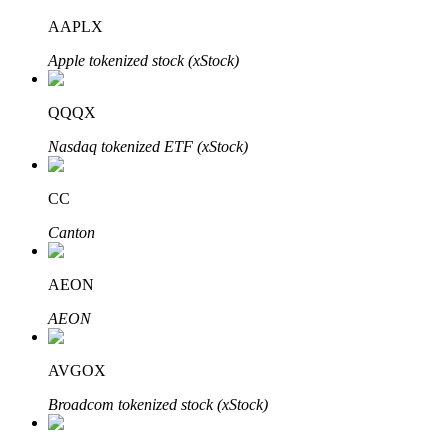
AAPLX
Apple tokenized stock (xStock)
Investimento Automático
QQQX
Obtenha lucro a longo prazo e interesses flexíveis
Nasdaq tokenized ETF (xStock)
CC
Canton
AEON
AEON
Aprenda a apostar
Aprenda como ganhar renda passiva
AVGOX
Bitrue
AI
Broadcom tokenized stock (xStock)