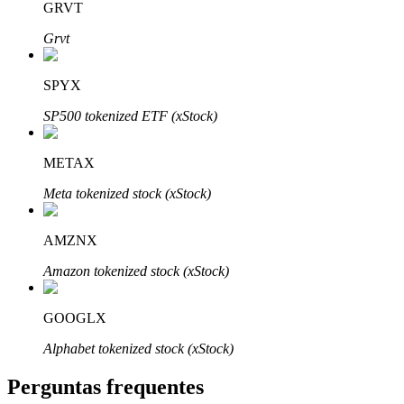
GRVT
Grvt
SPYX
Parceiros Bitrue
SP500 tokenized ETF (xStock)
METAX
Meta tokenized stock (xStock)
AMZNX
Amazon tokenized stock (xStock)
Afiliados Bitrue
GOOGLX
Até 65% de comissões!
Alphabet tokenized stock (xStock)
Perguntas frequentes