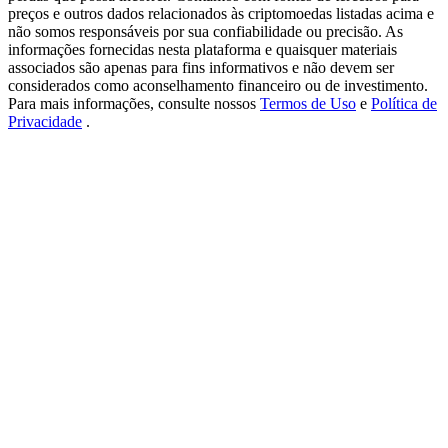
USDT New User Exclusive 10% APR
preços e outros dados relacionados às criptomoedas listadas acima e
não somos responsáveis por sua confiabilidade ou precisão. As
USDT Flexible Staking | Daily Rewards
informações fornecidas nesta plataforma e quaisquer materiais
associados são apenas para fins informativos e não devem ser
considerados como aconselhamento financeiro ou de investimento.
Para mais informações, consulte nossos
Termos de Uso
e
Política de
Privacidade
.
BTC New User Exclusive: 6.5% APR
BTC Flexible Staking | Daily Rewards
Mais eventos
Ganhe prêmios e recompensas exclusivas
Centro de recompensas