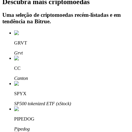
Descubra mais criptomoedas
Uma seleção de criptomoedas recém-listadas e em
tendência na
Bitrue
.
Investimento Automático
Obtenha lucro a longo prazo e interesses flexíveis
GRVT
Grvt
CC
Canton
SPYX
Aprenda a apostar
SP500 tokenized ETF (xStock)
Aprenda como ganhar renda passiva
Bitrue
AI
PIPEDOG
Pipedog