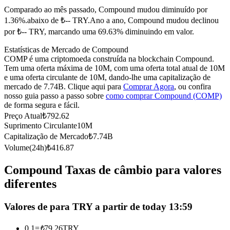
Comparado ao mês passado, Compound mudou diminuído por
Futuros usando USDC como garantia
1.36%.abaixo de ₺-- TRY.
Ano a ano, Compound mudou declinou
por ₺-- TRY, marcando uma 69.63% diminuindo em valor.
Estatísticas de Mercado de Compound
COMP é uma criptomoeda construída na blockchain Compound.
Tem uma oferta máxima de 10M, com uma oferta total atual de 10M
e uma oferta circulante de 10M, dando-lhe uma capitalização de
mercado de 7.74B. Clique aqui para
Comprar Agora
, ou confira
nosso guia passo a passo sobre
como comprar Compound (COMP)
de forma segura e fácil.
Copiar Trading
Preço Atual
₺
792.62
Suprimento Circulante
10M
Junte-se aos principais traders
Capitalização de Mercado
₺
7.74B
Volume(24h)
₺
416.87
Compound Taxas de câmbio para valores
diferentes
Valores de para TRY a partir de today 13:59
0.1
=
₺
79.26
TRY