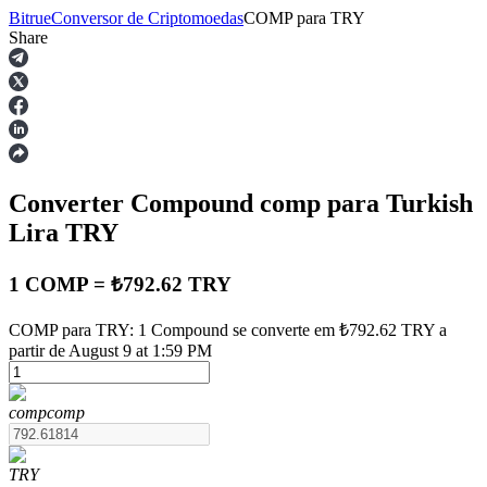
Bitrue
Conversor de Criptomoedas
COMP
para
TRY
Share
Futuros
Converter Compound
comp
para Turkish
Lira
TRY
1 COMP = ₺792.62 TRY
Futuros de USDT
COMP para TRY: 1 Compound se converte em ₺792.62 TRY a
partir de August 9 at 1:59 PM
Futuros usando USDT como garantia
comp
comp
TRY