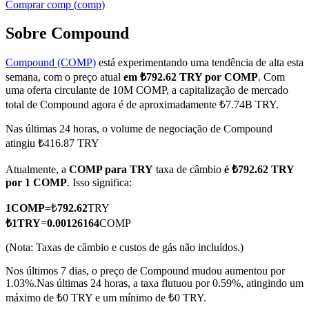
Comprar
comp
(
comp
)
Sobre Compound
Compound (COMP)
está experimentando uma tendência de alta esta
Futuros COIN-M
semana, com o preço atual
em ₺792.62 TRY por COMP
. Com
Futuros de criptomoeda
uma oferta circulante de 10M COMP, a capitalização de mercado
total de Compound agora é de aproximadamente ₺7.74B TRY.
Nas últimas 24 horas, o volume de negociação de Compound
TradFi
atingiu ₺416.87 TRY
Derivativos de ações, câmbio, metais preciosos e commodities
Atualmente, a
COMP para TRY
taxa de câmbio
é ₺792.62 TRY
por 1 COMP
. Isso significa:
1
COMP
=
₺
792.62
TRY
₺
1
TRY
=
0.00126164
COMP
(Nota: Taxas de câmbio e custos de gás não incluídos.)
Nos últimos 7 dias, o preço de Compound mudou aumentou por
1.03%.
Nas últimas 24 horas, a taxa flutuou por 0.59%, atingindo um
máximo de ₺0 TRY e um mínimo de ₺0 TRY.
Futuros de USDC