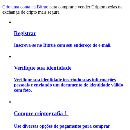
Crie uma conta na Bitrue
para comprar e vender Criptomoedas na
exchange de cripto mais segura.
Guia
Guia para iniciantes em futuros
Registrar
Inscreva-se no Bitrue com seu endereço de e-mail.
Verifique sua identidade
Verifique sua identidade inserindo suas informações
Estratégias de negociação
pessoais e enviando um documento de identidade válido
com foto.
Aprenda como se manter lucrativo
Compre criptografia！
Use diversas opções de pagamento para comprar