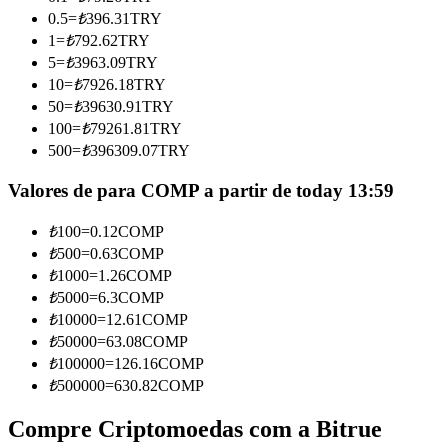
Torne-se um Trader de Cópias
0.5
=
₺
396.31
TRY
1
=
₺
792.62
TRY
Desfrute da partilha de lucros e comissões de copy trading
5
=
₺
3963.09
TRY
10
=
₺
7926.18
TRY
50
=
₺
39630.91
TRY
100
=
₺
79261.81
TRY
500
=
₺
396309.07
TRY
Valores de para COMP a partir de today 13:59
₺
100
=
0.12
COMP
Informação
₺
500
=
0.63
COMP
₺
1000
=
1.26
COMP
Análise de big data, incluindo informações comerciais, etc.
₺
5000
=
6.3
COMP
₺
10000
=
12.61
COMP
₺
50000
=
63.08
COMP
₺
100000
=
126.16
COMP
₺
500000
=
630.82
COMP
Compre Criptomoedas com a Bitrue