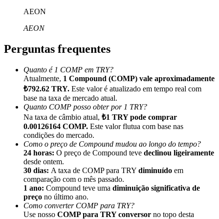
AEON
AEON
Perguntas frequentes
Indicação
Quanto é 1 COMP em TRY?
Convide um amigo para receber recompensas em dinheiro
Atualmente,
1 Compound (COMP) vale aproximadamente
₺792.62 TRY.
Este valor é atualizado em tempo real com
BTC Welcome Rewards
base na taxa de mercado atual.
Quanto COMP posso obter por 1 TRY?
Na taxa de câmbio atual,
₺1 TRY pode comprar
0.00126164 COMP.
Este valor flutua com base nas
condições do mercado.
Como o preço de Compound mudou ao longo do tempo?
24 horas:
O preço de Compound teve
declinou ligeiramente
desde ontem.
30 dias:
A taxa de COMP para TRY
diminuído
em
comparação com o mês passado.
1 ano:
Compound teve uma
diminuição significativa de
preço
no último ano.
Como converter COMP para TRY?
BTC Welcome Rewards
Use nosso
COMP para TRY conversor
no topo desta