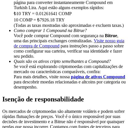
Deposit & Trade BTC to Share 25000 USDT prize pool!
página para converter instantaneamente Compound em
Turkish Lira. Aqui estão alguns exemplos rápidos:
₺10 TRY = 0.01261641 COMP
10 COMP = ₺7926.18 TRY
(Todas as taxas mostradas são aproximadas e excluem taxas.)
Deposit CASHCAT & Win
Como comprar 1 Compound na Bitrue?
Você pode comprar Compound com segurança na
Bitrue
,
Share 500000 CASHCAT prize pool
uma das principais exchanges centralizadas.
Visite nosso guia
de compra de Compound
para instruções passo a passo sobre
como configurar sua carteira, verificar sua identidade e fazer
seu pedido.
Exclusive for BitMart Users
Quais são os ativos cripto semelhantes a Compound?
Se você está explorando criptomoedas com capitalizações de
Register & Trade to Win 500,000 USDT
mercado ou características comparáveis, confira:
Para mais detalhes, visite nossa
página de ativos Compound
para descobrir moedas relacionadas e altcoins por categoria ou
desempenho.
Precious Metals Trading Carnival
Isenção de responsabilidade
Trade Gold & Silver · 33,333 USDT Bonus
Os mercados de criptomoedas são altamente voláteis e podem sofrer
rápidas flutuações de preços. Você é o único responsável por suas
decisões de investimento e a Bitrue não é responsável por quaisquer
perdas que possa incorrer. Contamos com fontes de terceiros para