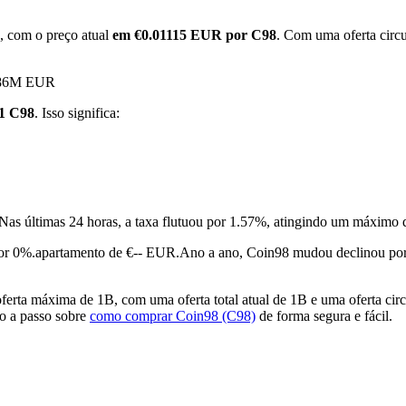
, com o preço atual
em €0.01115 EUR por C98
. Com uma oferta circ
3.86M EUR
 1 C98
. Isso significa:
Nas últimas 24 horas, a taxa flutuou por 1.57%, atingindo um máxi
or 0%.apartamento de €-- EUR.
Ano a ano, Coin98 mudou declinou po
rta máxima de 1B, com uma oferta total atual de 1B e uma oferta cir
so a passo sobre
como comprar Coin98 (C98)
de forma segura e fácil.