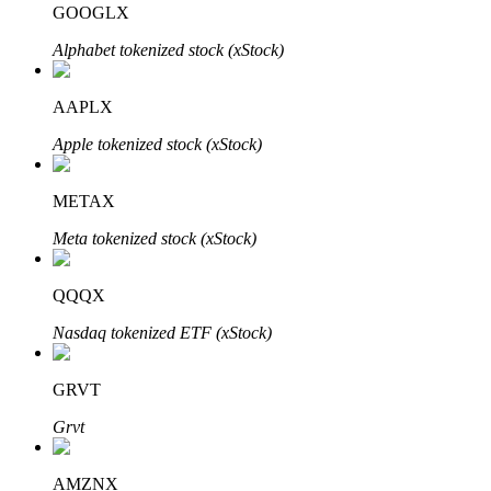
GOOGLX
Alphabet tokenized stock (xStock)
Bloqueios de BTR
Investimentos exclusivos para titulares de BTR
AAPLX
Apple tokenized stock (xStock)
METAX
Meta tokenized stock (xStock)
QQQX
Empréstimos
Nasdaq tokenized ETF (xStock)
Serviço de empréstimo apoiado por criptografia
GRVT
Grvt
AMZNX