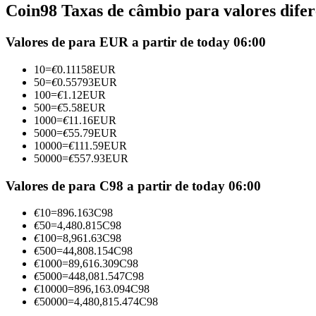
Coin98 Taxas de câmbio para valores difer
Futuros usando USDC como garantia
Valores de para EUR a partir de today 06:00
10
=
€
0.11158
EUR
50
=
€
0.55793
EUR
100
=
€
1.12
EUR
500
=
€
5.58
EUR
1000
=
€
11.16
EUR
5000
=
€
55.79
EUR
10000
=
€
111.59
EUR
50000
=
€
557.93
EUR
Copiar Trading
Junte-se aos principais traders
Valores de para C98 a partir de today 06:00
€
10
=
896.163
C98
€
50
=
4,480.815
C98
€
100
=
8,961.63
C98
€
500
=
44,808.154
C98
€
1000
=
89,616.309
C98
€
5000
=
448,081.547
C98
€
10000
=
896,163.094
C98
€
50000
=
4,480,815.474
C98