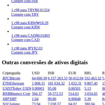
Compre com INR
Ganhar
1
c98
para
TRY
₺
0.61324
Compre com TRY
1
c98
para
KRW
₩
18.29
Compre com KRW
1
c98
para
CAD
$
0.01805
Compre com CAD
1
c98
para
JPY
¥
2.03
Compre com JPY
Porquinho poderoso
Outras conversões de ativos digitais
Ganhe recompensas competitivas diariamente
Criptografia
USD
INR
EUR
BRL
R
BTC
Bitcoin
64,690.39
6,157,263.33
56,012.04
332,463.32
5
ETH
Ethereum
1,908.31
181,634.32
1,652.31
9,807.40
1
USDT
Tether USDt
0.99903
95.08
0.86501
5.13
8
BNB
Binance Coin
594.37
56,572.53
514.63
3,054.65
4
XRP
XRP
1.04
99.86
0.90848
5.39
8
SOL
Solana
73.94
7,038.57
64.02
380.04
5