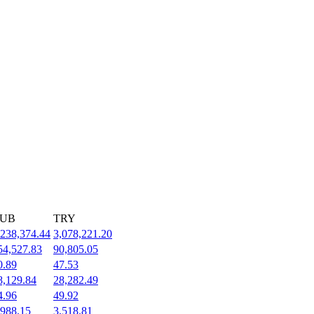
UB
TRY
,238,374.44
3,078,221.20
54,527.83
90,805.05
0.89
47.53
8,129.84
28,282.49
4.96
49.92
,988.15
3,518.81