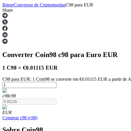
Bitrue
Conversor de Criptomoedas
C98
para
EUR
Share
Futuros
Converter Coin98
c98
para Euro
EUR
1 C98 = €0.01115 EUR
C98 para EUR: 1 Coin98 se converte em €0.01115 EUR a partir de A
Futuros de USDT
c98
c98
Futuros usando USDT como garantia
EUR
Comprar
c98
(
c98
)
Sobre Coin98