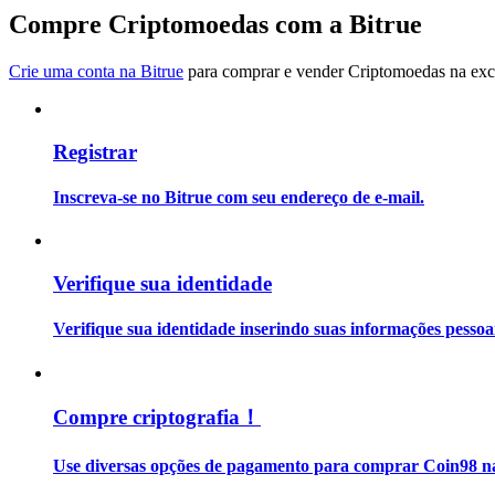
Torne-se um Trader de Cópias
Compre Criptomoedas com a Bitrue
Desfrute da partilha de lucros e comissões de copy trading
Crie uma conta na Bitrue
para comprar e vender Criptomoedas na exch
Registrar
Inscreva-se no Bitrue com seu endereço de e-mail.
Informação
Verifique sua identidade
Análise de big data, incluindo informações comerciais, etc.
Verifique sua identidade inserindo suas informações pesso
Compre criptografia！
Use diversas opções de pagamento para comprar Coin98 na