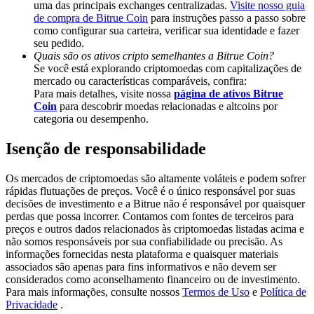
uma das principais exchanges centralizadas.
Visite nosso guia
Deposit & Trade BTC to Share 25000 USDT prize pool!
de compra de Bitrue Coin
para instruções passo a passo sobre
como configurar sua carteira, verificar sua identidade e fazer
seu pedido.
Quais são os ativos cripto semelhantes a Bitrue Coin?
Deposit CASHCAT & Win
Se você está explorando criptomoedas com capitalizações de
mercado ou características comparáveis, confira:
Share 500000 CASHCAT prize pool
Para mais detalhes, visite nossa
página de ativos Bitrue
Coin
para descobrir moedas relacionadas e altcoins por
categoria ou desempenho.
Isenção de responsabilidade
Exclusive for BitMart Users
Register & Trade to Win 500,000 USDT
Os mercados de criptomoedas são altamente voláteis e podem sofrer
rápidas flutuações de preços. Você é o único responsável por suas
decisões de investimento e a Bitrue não é responsável por quaisquer
perdas que possa incorrer. Contamos com fontes de terceiros para
preços e outros dados relacionados às criptomoedas listadas acima e
Precious Metals Trading Carnival
não somos responsáveis por sua confiabilidade ou precisão. As
informações fornecidas nesta plataforma e quaisquer materiais
Trade Gold & Silver · 33,333 USDT Bonus
associados são apenas para fins informativos e não devem ser
considerados como aconselhamento financeiro ou de investimento.
Para mais informações, consulte nossos
Termos de Uso
e
Política de
Privacidade
.