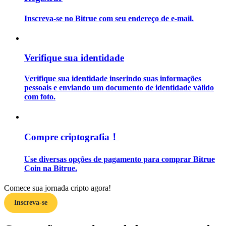
Inscreva-se no Bitrue com seu endereço de e-mail.
Guia
Guia para iniciantes em futuros
Verifique sua identidade
Verifique sua identidade inserindo suas informações
pessoais e enviando um documento de identidade válido
com foto.
Compre criptografia！
Estratégias de negociação
Use diversas opções de pagamento para comprar Bitrue
Aprenda como se manter lucrativo
Coin na Bitrue.
Comece sua jornada cripto agora!
Inscreva-se