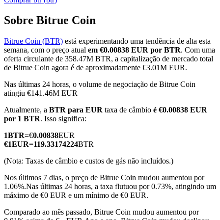
Sobre Bitrue Coin
Bitrue Coin (BTR)
está experimentando uma tendência de alta esta
Futuros COIN-M
semana, com o preço atual
em €0.00838 EUR por BTR
. Com uma
oferta circulante de 358.47M BTR, a capitalização de mercado total
Futuros de criptomoeda
de Bitrue Coin agora é de aproximadamente €3.01M EUR.
Nas últimas 24 horas, o volume de negociação de Bitrue Coin
atingiu €141.46M EUR
TradFi
Atualmente, a
BTR para EUR
taxa de câmbio
é €0.00838 EUR
Derivativos de ações, câmbio, metais preciosos e commodities
por 1 BTR
. Isso significa:
1
BTR
=
€
0.00838
EUR
€
1
EUR
=
119.33174224
BTR
(Nota: Taxas de câmbio e custos de gás não incluídos.)
Nos últimos 7 dias, o preço de Bitrue Coin mudou aumentou por
1.06%.
Nas últimas 24 horas, a taxa flutuou por 0.73%, atingindo um
máximo de €0 EUR e um mínimo de €0 EUR.
Comparado ao mês passado, Bitrue Coin mudou aumentou por
Futuros de USDC