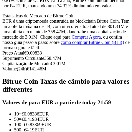
0.81%.acima de €-- EUR.
Ano a ano, Bitrue Coin mudou declinou
por €-- EUR, marcando uma 74.32% diminuindo em valor.
Futuros usando USDC como garantia
Estatísticas de Mercado de Bitrue Coin
BTR é uma criptomoeda construída na blockchain Bitrue Coin. Tem
uma oferta máxima de 1B, com uma oferta total atual de 801.31M e
uma oferta circulante de 358.47M, dando-lhe uma capitalização de
mercado de 3.01M. Clique aqui para
Comprar Agora
, ou confira
nosso guia passo a passo sobre
como comprar Bitrue Coin (BTR)
de
forma segura e fácil.
Preço Atual
€
0.00838
Suprimento Circulante
358.47M
Capitalização de Mercado
€
3.01M
Copiar Trading
Volume(24h)
€
141.46M
Junte-se aos principais traders
Bitrue Coin Taxas de câmbio para valores
diferentes
Valores de para EUR a partir de today 21:59
10
=
€
0.08386
EUR
50
=
€
0.41934
EUR
100
=
€
0.83869
EUR
500
=
€
4.19
EUR