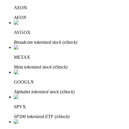
AEON
AEON
Investimento Automático
AVGOX
Obtenha lucro a longo prazo e interesses flexíveis
Broadcom tokenized stock (xStock)
METAX
Meta tokenized stock (xStock)
GOOGLX
Alphabet tokenized stock (xStock)
Aprenda a apostar
Aprenda como ganhar renda passiva
SPYX
Bitrue
AI
SP500 tokenized ETF (xStock)