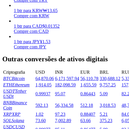
Compre com TRY
Estacamento
1
btr
para
KRW
₩
13.65
Compre com KRW
Altos retornos e acesso instantâneo
1
btr
para
CAD
$
0.01352
Compre com CAD
1
btr
para
JPY
¥
1.53
Compre com JPY
Outras conversões de ativos digitais
Criptografia
USD
INR
EUR
BRL
RU
BTC
Bitcoin
64,870.06
6,171,597.94
56,110.78
330,688.12
5,3
Launchpool
ETH
Ethereum
1,914.05
182,098.59
1,655.59
9,757.25
157
Staking flexível para ganhar tokens populares.
USDT
Tether
0.99937
95.07
0.86443
5.09
82.
USDt
BNB
Binance
592.13
56,334.58
512.18
3,018.53
48,
Coin
XRP
XRP
1.02
97.23
0.88407
5.21
84.
SOL
Solana
73.60
7,002.89
63.66
375.23
6,0
USDC
USD