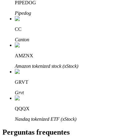
PIPEDOG
Pipedog
CC
Parceiros Bitrue
Canton
AMZNX
Amazon tokenized stock (xStock)
GRVT
Grvt
Afiliados Bitrue
QQQX
Até 65% de comissões!
Nasdaq tokenized ETF (xStock)
Perguntas frequentes