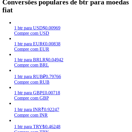
Conversões populares de btr para moedas
fiat
Ganhar
1
btr
para
USD
$
0.00969
Compre com USD
1
btr
para
EUR
€
0.00838
Compre com EUR
1
btr
para
BRL
R$
0.04942
Compre com BRL
Porquinho poderoso
1
btr
para
RUB
₽
0.79766
Compre com RUB
Ganhe recompensas competitivas diariamente
1
btr
para
GBP
£
0.00718
Compre com GBP
1
btr
para
INR
₹
0.92247
Compre com INR
1
btr
para
TRY
₺
0.46248