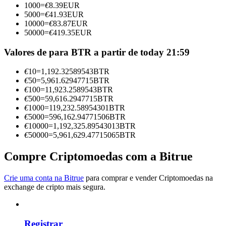
1000
=
€
8.39
EUR
Torne-se um Trader de Cópias
5000
=
€
41.93
EUR
10000
=
€
83.87
EUR
Desfrute da partilha de lucros e comissões de copy trading
50000
=
€
419.35
EUR
Valores de para BTR a partir de today 21:59
€
10
=
1,192.32589543
BTR
€
50
=
5,961.62947715
BTR
€
100
=
11,923.2589543
BTR
€
500
=
59,616.2947715
BTR
€
1000
=
119,232.58954301
BTR
€
5000
=
596,162.94771506
BTR
€
10000
=
1,192,325.89543013
BTR
Informação
€
50000
=
5,961,629.47715065
BTR
Análise de big data, incluindo informações comerciais, etc.
Compre Criptomoedas com a Bitrue
Crie uma conta na Bitrue
para comprar e vender Criptomoedas na
exchange de cripto mais segura.
Registrar