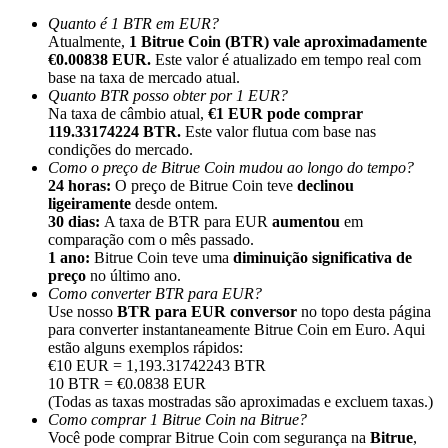
Quanto é 1 BTR em EUR?
Atualmente,
1 Bitrue Coin (BTR) vale aproximadamente
€0.00838 EUR.
Este valor é atualizado em tempo real com
base na taxa de mercado atual.
Quanto BTR posso obter por 1 EUR?
Na taxa de câmbio atual,
€1 EUR pode comprar
Indicação
119.33174224 BTR.
Este valor flutua com base nas
Convide um amigo para receber recompensas em dinheiro
condições do mercado.
Como o preço de Bitrue Coin mudou ao longo do tempo?
BTC Welcome Rewards
24 horas:
O preço de Bitrue Coin teve
declinou
ligeiramente
desde ontem.
30 dias:
A taxa de BTR para EUR
aumentou
em
comparação com o mês passado.
1 ano:
Bitrue Coin teve uma
diminuição significativa de
preço
no último ano.
Como converter BTR para EUR?
Use nosso
BTR para EUR conversor
no topo desta página
para converter instantaneamente Bitrue Coin em Euro. Aqui
estão alguns exemplos rápidos:
€10 EUR = 1,193.31742243 BTR
10 BTR = €0.0838 EUR
(Todas as taxas mostradas são aproximadas e excluem taxas.)
Como comprar 1 Bitrue Coin na Bitrue?
BTC Welcome Rewards
Você pode comprar Bitrue Coin com segurança na
Bitrue
,