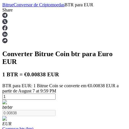
Bitrue
Conversor de Criptomoedas
BTR
para
EUR
Share
Futuros
Converter Bitrue Coin
btr
para Euro
EUR
1 BTR = €0.00838 EUR
BTR para EUR: 1 Bitrue Coin se converte em €0.00838 EUR a
Futuros de USDT
partir de August 7 at 9:59 PM
Futuros usando USDT como garantia
btr
btr
EUR
Comprar
btr
(
btr
)