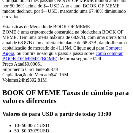
Comparado ao mês passado, BOOK OF MEME mudou aumentou
por 50.36%.acima de $-- USD.
Ano a ano, BOOK OF MEME
Futuros usando USDC como garantia
mudou declinou por $-- USD, marcando uma 67.48% diminuindo
em valor.
Estatísticas de Mercado de BOOK OF MEME
BOME é uma criptomoeda construída na blockchain BOOK OF
MEME. Tem uma oferta máxima de 68.97B, com uma oferta total
atual de 68.87B e uma oferta circulante de 68.87B, dando-lhe uma
capitalização de mercado de 41.15M. Clique aqui para
Comprar
Agora
, ou confira nosso guia passo a passo sobre
como comprar
BOOK OF MEME (BOME)
de forma segura e fácil.
Preço Atual
$
0.00061
Copiar Trading
Suprimento Circulante
68.87B
Capitalização de Mercado
$
41.15M
Junte-se aos principais traders
Volume(24h)
$
392.81M
BOOK OF MEME Taxas de câmbio para
valores diferentes
Valores de para USD a partir de today 13:00
10
=
$
0.00615
USD
50
=
$
0.03079
USD