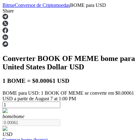
Bitrue
Conversor de Criptomoedas
BOME
para
USD
Share
Futuros
Converter BOOK OF MEME
bome
para
United States Dollar
USD
1 BOME = $0.00061 USD
BOME para USD: 1 BOOK OF MEME se converte em $0.00061
Futuros de USDT
USD a partir de August 7 at 1:00 PM
Futuros usando USDT como garantia
bome
bome
USD
Comprar
bome
(
bome
)