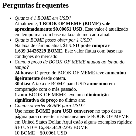
Perguntas frequentes
Quanto é 1 BOME em USD?
Atualmente,
1 BOOK OF MEME (BOME) vale
aproximadamente $0.00061 USD.
Este valor é atualizado
em tempo real com base na taxa de mercado atual.
Indicação
Quanto BOME posso obter por 1 USD?
Convide um amigo para receber recompensas em dinheiro
Na taxa de câmbio atual,
$1 USD pode comprar
1,639.34426229 BOME.
Este valor flutua com base nas
BTC Welcome Rewards
condições do mercado.
Como o preço de BOOK OF MEME mudou ao longo do
tempo?
24 horas:
O preço de BOOK OF MEME teve
aumentou
ligeiramente
desde ontem.
30 dias:
A taxa de BOME para USD
aumentou
em
comparação com o mês passado.
1 ano:
BOOK OF MEME teve uma
diminuição
significativa de preço
no último ano.
Como converter BOME para USD?
Use nosso
BOME para USD conversor
no topo desta
página para converter instantaneamente BOOK OF MEME
em United States Dollar. Aqui estão alguns exemplos rápidos:
$10 USD = 16,393.44262295 BOME
BTC Welcome Rewards
10 BOME = $0.0061 USD