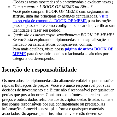
(Todas as taxas mostradas são aproximadas e excluem taxas.)
Deposit & Trade BTC to Share 25000 USDT prize pool!
Como comprar 1 BOOK OF MEME na Bitrue?
Você pode comprar BOOK OF MEME com segurança na
Bitrue
, uma das principais exchanges centralizadas.
Visite
nosso guia de compra de BOOK OF MEME
para instruções
Deposit CASHCAT & Win
passo a passo sobre como configurar sua carteira, verificar sua
identidade e fazer seu pedido.
Share 500000 CASHCAT prize pool
Quais são os ativos cripto semelhantes a BOOK OF MEME?
Se você está explorando criptomoedas com capitalizações de
mercado ou características comparáveis, confira:
Para mais detalhes, visite nossa
página de ativos BOOK OF
MEME
para descobrir moedas relacionadas e altcoins por
Exclusive for BitMart Users
categoria ou desempenho.
Register & Trade to Win 500,000 USDT
Isenção de responsabilidade
Os mercados de criptomoedas são altamente voláteis e podem sofrer
rápidas flutuações de preços. Você é o único responsável por suas
Precious Metals Trading Carnival
decisões de investimento e a Bitrue não é responsável por quaisquer
perdas que possa incorrer. Contamos com fontes de terceiros para
Trade Gold & Silver · 33,333 USDT Bonus
preços e outros dados relacionados às criptomoedas listadas acima e
não somos responsáveis por sua confiabilidade ou precisão. As
informações fornecidas nesta plataforma e quaisquer materiais
associados são apenas para fins informativos e não devem ser