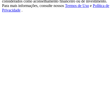
considerados como aconselhamento financeiro ou de investimento.
USDT New User Exclusive 10% APR
Para mais informações, consulte nossos
Termos de Uso
e
Política de
USDT Flexible Staking | Daily Rewards
Privacidade
.
BTC New User Exclusive: 6.5% APR
BTC Flexible Staking | Daily Rewards
Mais eventos
Ganhe prêmios e recompensas exclusivas
Centro de recompensas