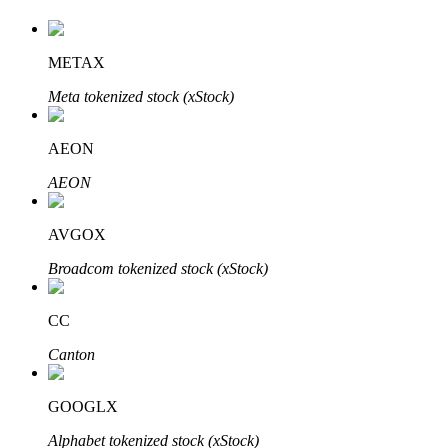
METAX
Investimento Automático
Meta tokenized stock (xStock)
Obtenha lucro a longo prazo e interesses flexíveis
AEON
AEON
AVGOX
Broadcom tokenized stock (xStock)
CC
Aprenda a apostar
Canton
Aprenda como ganhar renda passiva
Bitrue
AI
GOOGLX
Alphabet tokenized stock (xStock)