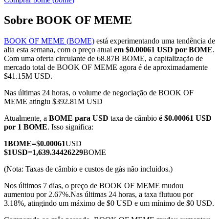
Sobre BOOK OF MEME
BOOK OF MEME (BOME)
está experimentando uma tendência de
Futuros COIN-M
alta esta semana, com o preço atual
em $0.00061 USD por BOME
.
Com uma oferta circulante de 68.87B BOME, a capitalização de
Futuros de criptomoeda
mercado total de BOOK OF MEME agora é de aproximadamente
$41.15M USD.
Nas últimas 24 horas, o volume de negociação de BOOK OF
TradFi
MEME atingiu $392.81M USD
Derivativos de ações, câmbio, metais preciosos e commodities
Atualmente, a
BOME para USD
taxa de câmbio
é $0.00061 USD
por 1 BOME
. Isso significa:
1
BOME
=
$
0.00061
USD
$
1
USD
=
1,639.34426229
BOME
(Nota: Taxas de câmbio e custos de gás não incluídos.)
Nos últimos 7 dias, o preço de BOOK OF MEME mudou
aumentou por 2.67%.
Nas últimas 24 horas, a taxa flutuou por
3.18%, atingindo um máximo de $0 USD e um mínimo de $0 USD.
Futuros de USDC