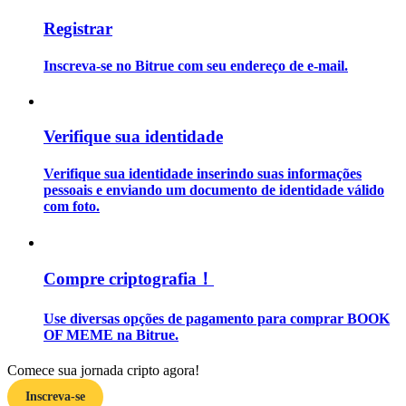
Registrar
Guia
Inscreva-se no Bitrue com seu endereço de e-mail.
Guia para iniciantes em futuros
Verifique sua identidade
Verifique sua identidade inserindo suas informações
pessoais e enviando um documento de identidade válido
com foto.
Estratégias de negociação
Compre criptografia！
Aprenda como se manter lucrativo
Use diversas opções de pagamento para comprar BOOK
OF MEME na Bitrue.
Comece sua jornada cripto agora!
Inscreva-se