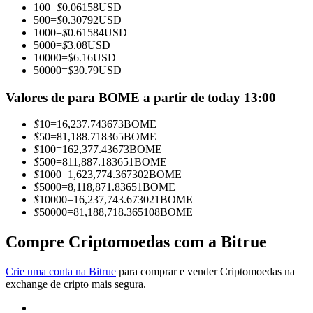
100
=
$
0.06158
USD
Torne-se um Trader de Cópias
500
=
$
0.30792
USD
1000
=
$
0.61584
USD
Desfrute da partilha de lucros e comissões de copy trading
5000
=
$
3.08
USD
10000
=
$
6.16
USD
50000
=
$
30.79
USD
Valores de para BOME a partir de today 13:00
$
10
=
16,237.743673
BOME
$
50
=
81,188.718365
BOME
$
100
=
162,377.43673
BOME
$
500
=
811,887.183651
BOME
$
1000
=
1,623,774.367302
BOME
Informação
$
5000
=
8,118,871.83651
BOME
$
10000
=
16,237,743.673021
BOME
Análise de big data, incluindo informações comerciais, etc.
$
50000
=
81,188,718.365108
BOME
Compre Criptomoedas com a Bitrue
Crie uma conta na Bitrue
para comprar e vender Criptomoedas na
exchange de cripto mais segura.