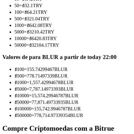
Torne-se um Trader de Cópias
50
=
₺
32.1
TRY
100
=
₺
64.21
TRY
Desfrute da partilha de lucros e comissões de copy trading
500
=
₺
321.04
TRY
1000
=
₺
642.08
TRY
5000
=
₺
3210.42
TRY
10000
=
₺
6420.83
TRY
50000
=
₺
32104.17
TRY
Valores de para BLUR a partir de today 22:00
₺
100
=
155.74299467
BLUR
Informação
₺
500
=
778.71497339
BLUR
₺
1000
=
1,557.42994678
BLUR
Análise de big data, incluindo informações comerciais, etc.
₺
5000
=
7,787.14973393
BLUR
₺
10000
=
15,574.29946787
BLUR
₺
50000
=
77,871.49733935
BLUR
₺
100000
=
155,742.9946787
BLUR
₺
500000
=
778,714.97339354
BLUR
Compre Criptomoedas com a Bitrue