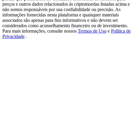
USDT New User Exclusive 10% APR
preços e outros dados relacionados às criptomoedas listadas acima e
não somos responsáveis por sua confiabilidade ou precisão. As
USDT Flexible Staking | Daily Rewards
informações fornecidas nesta plataforma e quaisquer materiais
associados são apenas para fins informativos e não devem ser
considerados como aconselhamento financeiro ou de investimento.
Para mais informações, consulte nossos
Termos de Uso
e
Política de
Privacidade
.
BTC New User Exclusive: 6.5% APR
BTC Flexible Staking | Daily Rewards
Mais eventos
Ganhe prêmios e recompensas exclusivas
Centro de recompensas