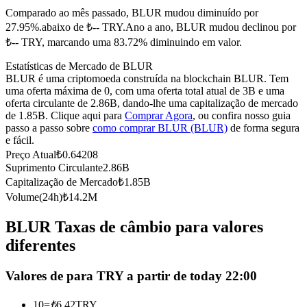
Comparado ao mês passado, BLUR mudou diminuído por
Futuros usando USDC como garantia
27.95%.abaixo de ₺-- TRY.
Ano a ano, BLUR mudou declinou por
₺-- TRY, marcando uma 83.72% diminuindo em valor.
Estatísticas de Mercado de BLUR
BLUR é uma criptomoeda construída na blockchain BLUR. Tem
uma oferta máxima de 0, com uma oferta total atual de 3B e uma
oferta circulante de 2.86B, dando-lhe uma capitalização de mercado
de 1.85B. Clique aqui para
Comprar Agora
, ou confira nosso guia
passo a passo sobre
como comprar BLUR (BLUR)
de forma segura
e fácil.
Copiar Trading
Preço Atual
₺
0.64208
Suprimento Circulante
2.86B
Junte-se aos principais traders
Capitalização de Mercado
₺
1.85B
Volume(24h)
₺
14.2M
BLUR Taxas de câmbio para valores
diferentes
Valores de para TRY a partir de today 22:00
10
=
₺
6.42
TRY