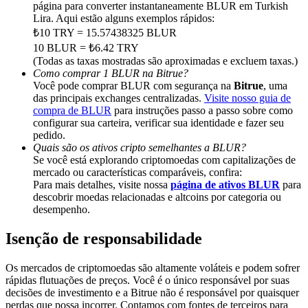
Deposit & Trade BTC to Share 25000 USDT prize pool!
página para converter instantaneamente BLUR em Turkish
Lira. Aqui estão alguns exemplos rápidos:
₺10 TRY = 15.57438325 BLUR
10 BLUR = ₺6.42 TRY
(Todas as taxas mostradas são aproximadas e excluem taxas.)
Deposit CASHCAT & Win
Como comprar 1 BLUR na Bitrue?
Você pode comprar BLUR com segurança na
Bitrue
, uma
Share 500000 CASHCAT prize pool
das principais exchanges centralizadas.
Visite nosso guia de
compra de BLUR
para instruções passo a passo sobre como
configurar sua carteira, verificar sua identidade e fazer seu
pedido.
Exclusive for BitMart Users
Quais são os ativos cripto semelhantes a BLUR?
Se você está explorando criptomoedas com capitalizações de
Register & Trade to Win 500,000 USDT
mercado ou características comparáveis, confira:
Para mais detalhes, visite nossa
página de ativos BLUR
para
descobrir moedas relacionadas e altcoins por categoria ou
desempenho.
Precious Metals Trading Carnival
Isenção de responsabilidade
Trade Gold & Silver · 33,333 USDT Bonus
Os mercados de criptomoedas são altamente voláteis e podem sofrer
rápidas flutuações de preços. Você é o único responsável por suas
decisões de investimento e a Bitrue não é responsável por quaisquer
perdas que possa incorrer. Contamos com fontes de terceiros para