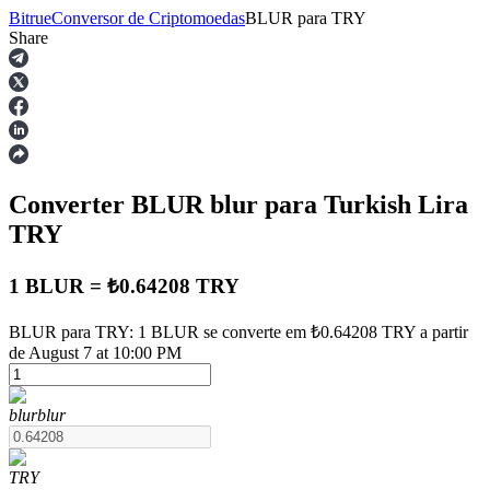
Bitrue
Conversor de Criptomoedas
BLUR
para
TRY
Share
Futuros
Converter BLUR
blur
para Turkish Lira
TRY
1 BLUR = ₺0.64208 TRY
Futuros de USDT
BLUR para TRY: 1 BLUR se converte em ₺0.64208 TRY a partir
de August 7 at 10:00 PM
Futuros usando USDT como garantia
blur
blur
TRY