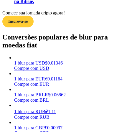
na Bitrue.
Ganhar
Comece sua jornada cripto agora!
Inscreva-se
Conversões populares de blur para
moedas fiat
1
blur
para
USD
$
0.01346
Compre com USD
Porquinho poderoso
1
blur
para
EUR
€
0.01164
Ganhe recompensas competitivas diariamente
Compre com EUR
1
blur
para
BRL
R$
0.06862
Compre com BRL
1
blur
para
RUB
₽
1.11
Compre com RUB
1
blur
para
GBP
£
0.00997