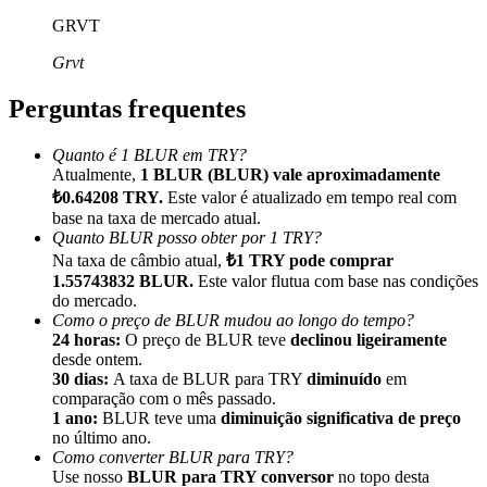
GRVT
Grvt
Perguntas frequentes
Indicação
Quanto é 1 BLUR em TRY?
Convide um amigo para receber recompensas em dinheiro
Atualmente,
1 BLUR (BLUR) vale aproximadamente
₺0.64208 TRY.
Este valor é atualizado em tempo real com
BTC Welcome Rewards
base na taxa de mercado atual.
Quanto BLUR posso obter por 1 TRY?
Na taxa de câmbio atual,
₺1 TRY pode comprar
1.55743832 BLUR.
Este valor flutua com base nas condições
do mercado.
Como o preço de BLUR mudou ao longo do tempo?
24 horas:
O preço de BLUR teve
declinou ligeiramente
desde ontem.
30 dias:
A taxa de BLUR para TRY
diminuído
em
comparação com o mês passado.
1 ano:
BLUR teve uma
diminuição significativa de preço
no último ano.
Como converter BLUR para TRY?
BTC Welcome Rewards
Use nosso
BLUR para TRY conversor
no topo desta