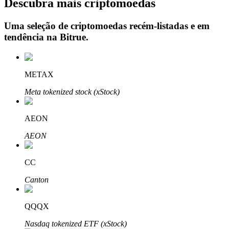
Descubra mais criptomoedas
Uma seleção de criptomoedas recém-listadas e em
tendência na
Bitrue
.
Investimento Automático
Obtenha lucro a longo prazo e interesses flexíveis
METAX
Meta tokenized stock (xStock)
AEON
AEON
CC
Aprenda a apostar
Canton
Aprenda como ganhar renda passiva
Bitrue
AI
QQQX
Nasdaq tokenized ETF (xStock)