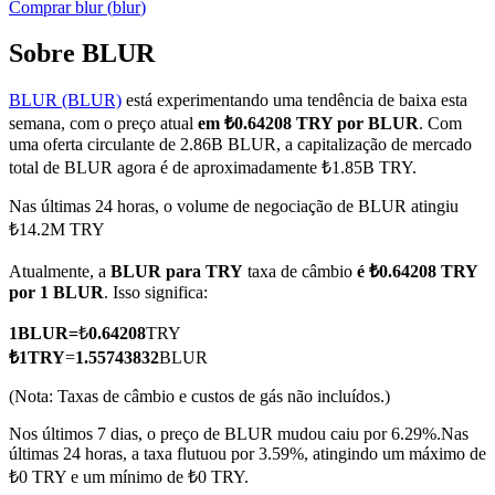
Comprar
blur
(
blur
)
Sobre BLUR
BLUR (BLUR)
está experimentando uma tendência de baixa esta
Futuros COIN-M
semana, com o preço atual
em ₺0.64208 TRY por BLUR
. Com
Futuros de criptomoeda
uma oferta circulante de 2.86B BLUR, a capitalização de mercado
total de BLUR agora é de aproximadamente ₺1.85B TRY.
Nas últimas 24 horas, o volume de negociação de BLUR atingiu
TradFi
₺14.2M TRY
Derivativos de ações, câmbio, metais preciosos e commodities
Atualmente, a
BLUR para TRY
taxa de câmbio
é ₺0.64208 TRY
por 1 BLUR
. Isso significa:
1
BLUR
=
₺
0.64208
TRY
₺
1
TRY
=
1.55743832
BLUR
(Nota: Taxas de câmbio e custos de gás não incluídos.)
Nos últimos 7 dias, o preço de BLUR mudou caiu por 6.29%.
Nas
últimas 24 horas, a taxa flutuou por 3.59%, atingindo um máximo de
₺0 TRY e um mínimo de ₺0 TRY.
Futuros de USDC