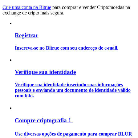
Crie uma conta na Bitrue
para comprar e vender Criptomoedas na
exchange de cripto mais segura.
Guia
Guia para iniciantes em futuros
Registrar
Inscreva-se no Bitrue com seu endereço de e-mail.
Verifique sua identidade
Verifique sua identidade inserindo suas informações
Estratégias de negociação
pessoais e enviando um documento de identidade válido
com foto.
Aprenda como se manter lucrativo
Compre criptografia！
Use diversas opções de pagamento para comprar BLUR