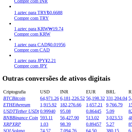
Compre com INR
Ganhar
1
aztec
para
TRY
₺
0.6688
Compre com TRY
1
aztec
para
KRW
₩
19.74
Compre com KRW
1
aztec
para
CAD
$
0.01956
Compre com CAD
1
aztec
para
JPY
¥
2.21
Compre com JPY
Porquinho poderoso
Outras conversões de ativos digitais
Ganhe recompensas competitivas diariamente
Criptografia
USD
INR
EUR
BRL
R
BTC
Bitcoin
64,971.26
6,181,226.52
56,198.32
331,204.04
5
ETH
Ethereum
1,915.92
182,276.66
1,657.21
9,766.79
1
USDT
Tether USDt
0.99940
95.08
0.86445
5.09
8
BNB
Binance Coin
593.11
56,427.90
513.02
3,023.53
4
XRP
XRP
1.03
98.39
0.89457
5.27
8
SOL
Solana
74.57
7,094.76
64.50
380.15
6