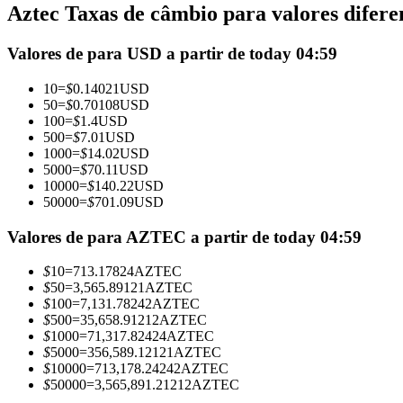
Aztec Taxas de câmbio para valores difere
Futuros usando USDC como garantia
Valores de para USD a partir de today 04:59
10
=
$
0.14021
USD
50
=
$
0.70108
USD
100
=
$
1.4
USD
500
=
$
7.01
USD
1000
=
$
14.02
USD
5000
=
$
70.11
USD
10000
=
$
140.22
USD
50000
=
$
701.09
USD
Copiar Trading
Junte-se aos principais traders
Valores de para AZTEC a partir de today 04:59
$
10
=
713.17824
AZTEC
$
50
=
3,565.89121
AZTEC
$
100
=
7,131.78242
AZTEC
$
500
=
35,658.91212
AZTEC
$
1000
=
71,317.82424
AZTEC
$
5000
=
356,589.12121
AZTEC
$
10000
=
713,178.24242
AZTEC
$
50000
=
3,565,891.21212
AZTEC