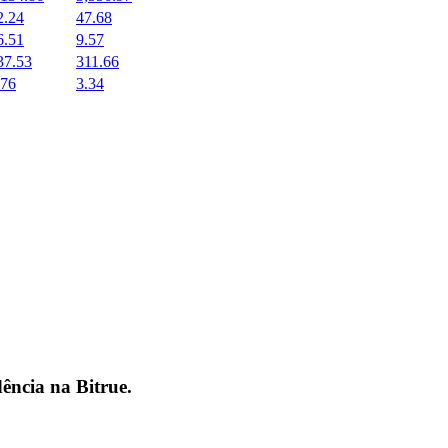
2.24
47.68
6.51
9.57
37.53
311.66
.76
3.34
dência na
Bitrue
.