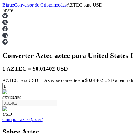
Bitrue
Conversor de Criptomoedas
AZTEC
para
USD
Share
Futuros
Converter Aztec
aztec
para United States 
1 AZTEC = $0.01402 USD
AZTEC para USD: 1 Aztec se converte em $0.01402 USD a partir d
Futuros de USDT
aztec
aztec
Futuros usando USDT como garantia
USD
Comprar
aztec
(
aztec
)
Sobre Aztec