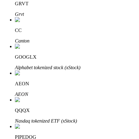
GRVT
Grvt
Bloqueios de BTR
Investimentos exclusivos para titulares de BTR
CC
Canton
GOOGLX
Alphabet tokenized stock (xStock)
AEON
Empréstimos
AEON
Serviço de empréstimo apoiado por criptografia
QQQX
Nasdaq tokenized ETF (xStock)
PIPEDOG