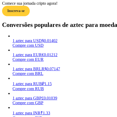
Comece sua jornada cripto agora!
Inscreva-se
Guia
Guia para iniciantes em futuros
Conversões populares de aztec para moedas
1
aztec
para
USD
$
0.01402
Compre com USD
1
aztec
para
EUR
€
0.01212
Compre com EUR
1
aztec
para
BRL
R$
0.07147
Compre com BRL
Estratégias de negociação
Aprenda como se manter lucrativo
1
aztec
para
RUB
₽
1.15
Compre com RUB
1
aztec
para
GBP
£
0.01039
Compre com GBP
1
aztec
para
INR
₹
1.33