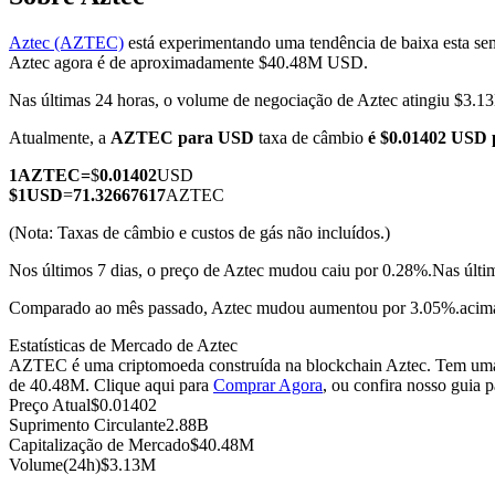
Aztec (AZTEC)
está experimentando uma tendência de baixa esta se
Aztec agora é de aproximadamente $40.48M USD.
Nas últimas 24 horas, o volume de negociação de Aztec atingiu $3
Futuros COIN-M
Atualmente, a
AZTEC para USD
taxa de câmbio
é $0.01402 USD
Futuros de criptomoeda
1
AZTEC
=
$
0.01402
USD
$
1
USD
=
71.32667617
AZTEC
TradFi
(Nota: Taxas de câmbio e custos de gás não incluídos.)
Derivativos de ações, câmbio, metais preciosos e commodities
Nos últimos 7 dias, o preço de Aztec mudou caiu por 0.28%.
Nas últi
Comparado ao mês passado, Aztec mudou aumentou por 3.05%.acim
Estatísticas de Mercado de Aztec
AZTEC é uma criptomoeda construída na blockchain Aztec. Tem uma o
de 40.48M. Clique aqui para
Comprar Agora
, ou confira nosso guia 
Preço Atual
$
0.01402
Suprimento Circulante
2.88B
Capitalização de Mercado
$
40.48M
Volume(24h)
$
3.13M
Futuros de USDC