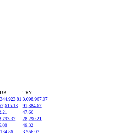
UB
TRY
,344,923.81
3,098,967.07
57,615.13
91,384.67
2.21
47.66
8,793.37
28,290.21
5.08
49.32
,134.86
3,556.97