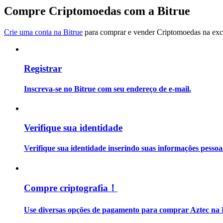
Torne-se um Trader de Cópias
Compre Criptomoedas com a Bitrue
Desfrute da partilha de lucros e comissões de copy trading
Crie uma conta na Bitrue
para comprar e vender Criptomoedas na exch
Registrar
Inscreva-se no Bitrue com seu endereço de e-mail.
Informação
Verifique sua identidade
Análise de big data, incluindo informações comerciais, etc.
Verifique sua identidade inserindo suas informações pesso
Compre criptografia！
Use diversas opções de pagamento para comprar Aztec na 