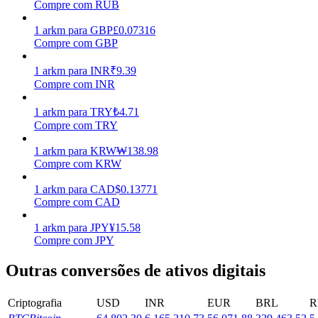
Compre com RUB
Ganhar
1
arkm
para
GBP
£
0.07316
Compre com GBP
1
arkm
para
INR
₹
9.39
Compre com INR
1
arkm
para
TRY
₺
4.71
Compre com TRY
1
arkm
para
KRW
₩
138.98
Compre com KRW
Porquinho poderoso
1
arkm
para
CAD
$
0.13771
Ganhe recompensas competitivas diariamente
Compre com CAD
1
arkm
para
JPY
¥
15.58
Compre com JPY
Outras conversões de ativos digitais
Criptografia
USD
INR
EUR
BRL
R