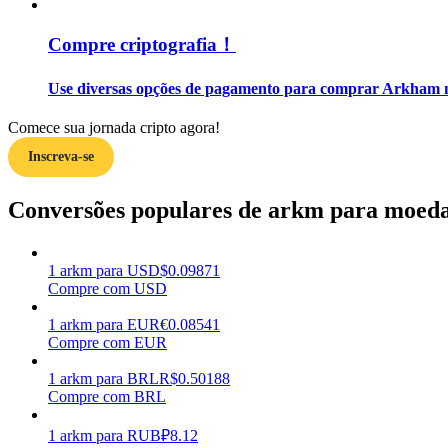
Compre criptografia！
Guia
Guia para iniciantes em futuros
Use diversas opções de pagamento para comprar Arkham n
Comece sua jornada cripto agora!
Inscreva-se
Conversões populares de arkm para moedas
1
arkm
para
USD
$
0.09871
Estratégias de negociação
Compre com USD
Aprenda como se manter lucrativo
1
arkm
para
EUR
€
0.08541
Compre com EUR
1
arkm
para
BRL
R$
0.50188
Compre com BRL
1
arkm
para
RUB
₽
8.12