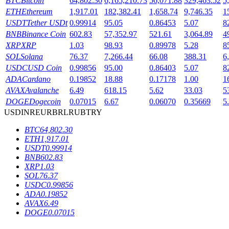
BTC
Bitcoin
64,802.30
6,165,210.73
56,071.88
329,463.52
5
ETH
Ethereum
1,917.01
182,382.41
1,658.74
9,746.35
1
Estacamento
USDT
Tether USDt
0.99914
95.05
0.86453
5.07
8
BNB
Binance Coin
602.83
57,352.97
521.61
3,064.89
4
Altos retornos e acesso instantâneo
XRP
XRP
1.03
98.93
0.89978
5.28
8
SOL
Solana
76.37
7,266.44
66.08
388.31
6
USDC
USD Coin
0.99856
95.00
0.86403
5.07
8
ADA
Cardano
0.19852
18.88
0.17178
1.00
1
AVAX
Avalanche
6.49
618.15
5.62
33.03
5
DOGE
Dogecoin
0.07015
6.67
0.06070
0.35669
5
USD
INR
EUR
BRL
RUB
TRY
BTC
64,802.30
ETH
1,917.01
Launchpool
USDT
0.99914
BNB
602.83
Staking flexível para ganhar tokens populares.
XRP
1.03
SOL
76.37
USDC
0.99856
ADA
0.19852
AVAX
6.49
DOGE
0.07015