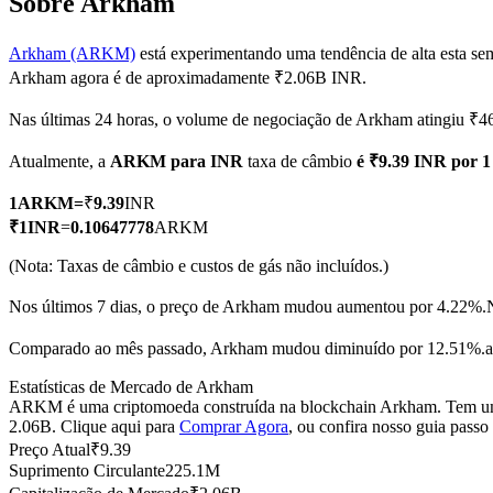
Sobre Arkham
Arkham (ARKM)
está experimentando uma tendência de alta esta se
Arkham agora é de aproximadamente ₹2.06B INR.
Futuros COIN-M
Nas últimas 24 horas, o volume de negociação de Arkham atingiu ₹
Futuros de criptomoeda
Atualmente, a
ARKM para INR
taxa de câmbio
é ₹9.39 INR por
1
ARKM
=
₹
9.39
INR
TradFi
₹
1
INR
=
0.10647778
ARKM
Derivativos de ações, câmbio, metais preciosos e commodities
(Nota: Taxas de câmbio e custos de gás não incluídos.)
Nos últimos 7 dias, o preço de Arkham mudou aumentou por 4.22%.
Comparado ao mês passado, Arkham mudou diminuído por 12.51%.ab
Estatísticas de Mercado de Arkham
ARKM é uma criptomoeda construída na blockchain Arkham. Tem uma o
2.06B. Clique aqui para
Comprar Agora
, ou confira nosso guia passo
Preço Atual
₹
9.39
Suprimento Circulante
225.1M
Futuros de USDC