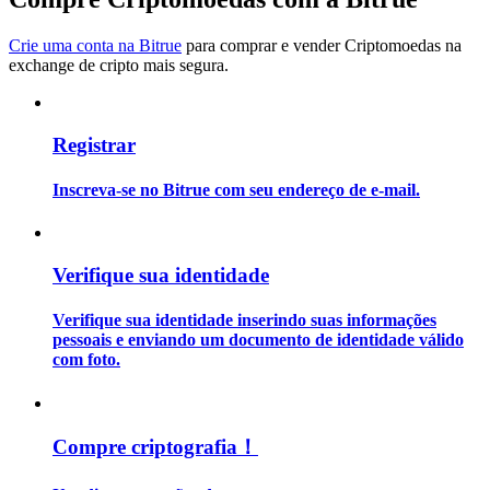
Crie uma conta na Bitrue
para comprar e vender Criptomoedas na
Guia
exchange de cripto mais segura.
Guia para iniciantes em futuros
Registrar
Inscreva-se no Bitrue com seu endereço de e-mail.
Verifique sua identidade
Estratégias de negociação
Verifique sua identidade inserindo suas informações
pessoais e enviando um documento de identidade válido
Aprenda como se manter lucrativo
com foto.
Compre criptografia！