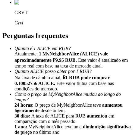
GRVT
Grvt
Perguntas frequentes
Indicação
Convide um amigo para receber recompensas em dinheiro
Quanto é 1 ALICE em RUB?
Atualmente,
1 MyNeighborAlice (ALICE) vale
BTC Welcome Rewards
aproximadamente ₽9.95 RUB.
Este valor é atualizado em
tempo real com base na taxa de mercado atual.
Quanto ALICE posso obter por 1 RUB?
Na taxa de câmbio atual,
₽1 RUB pode comprar
0.10052756 ALICE.
Este valor flutua com base nas
condições do mercado.
Como o preço de MyNeighborAlice mudou ao longo do
tempo?
24 horas:
O preço de MyNeighborAlice teve
aumentou
ligeiramente
desde ontem.
30 dias:
A taxa de ALICE para RUB
aumentou
em
comparação com o mês passado.
1 ano:
MyNeighborAlice teve uma
diminuição significativa
BTC Welcome Rewards
de preço
no último ano.