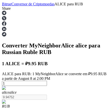
Bitrue
Conversor de Criptomoedas
ALICE
para
RUB
Share
Futuros
Converter MyNeighborAlice
alice
para
Russian Ruble
RUB
1 ALICE = ₽9.95 RUB
Futuros de USDT
ALICE para RUB: 1 MyNeighborAlice se converte em ₽9.95 RUB
a partir de August 8 at 2:00 PM
Futuros usando USDT como garantia
alice
alice
RUB