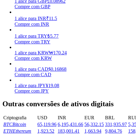
1
alice
para
GBP
£
0.08962
Compre com GBP
Estacamento
1
alice
para
INR
₹
11.5
Altos retornos e acesso instantâneo
Compre com INR
1
alice
para
TRY
₺
5.77
Compre com TRY
1
alice
para
KRW
₩
170.24
Compre com KRW
1
alice
para
CAD
$
0.16868
Compre com CAD
Launchpool
1
alice
para
JPY
¥
19.08
Compre com JPY
Staking flexível para ganhar tokens populares.
Outras conversões de ativos digitais
Criptografia
USD
INR
EUR
BRL
RU
BTC
Bitcoin
65,119.96
6,195,431.66
56,332.15
331,935.97
5,3
ETH
Ethereum
1,923.52
183,001.41
1,663.94
9,804.76
158