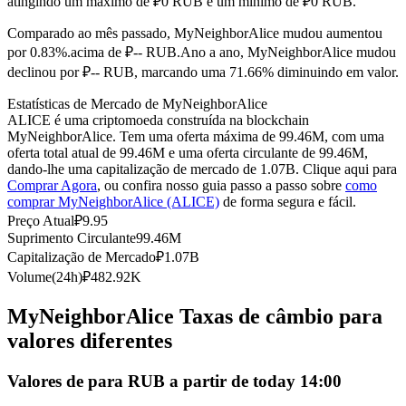
atingindo um máximo de ₽0 RUB e um mínimo de ₽0 RUB.
Futuros usando USDC como garantia
Comparado ao mês passado, MyNeighborAlice mudou aumentou
por 0.83%.acima de ₽-- RUB.
Ano a ano, MyNeighborAlice mudou
declinou por ₽-- RUB, marcando uma 71.66% diminuindo em valor.
Estatísticas de Mercado de MyNeighborAlice
ALICE é uma criptomoeda construída na blockchain
MyNeighborAlice. Tem uma oferta máxima de 99.46M, com uma
oferta total atual de 99.46M e uma oferta circulante de 99.46M,
dando-lhe uma capitalização de mercado de 1.07B. Clique aqui para
Comprar Agora
, ou confira nosso guia passo a passo sobre
como
comprar MyNeighborAlice (ALICE)
de forma segura e fácil.
Copiar Trading
Preço Atual
₽
9.95
Junte-se aos principais traders
Suprimento Circulante
99.46M
Capitalização de Mercado
₽
1.07B
Volume(24h)
₽
482.92K
MyNeighborAlice Taxas de câmbio para
valores diferentes
Valores de para RUB a partir de today 14:00