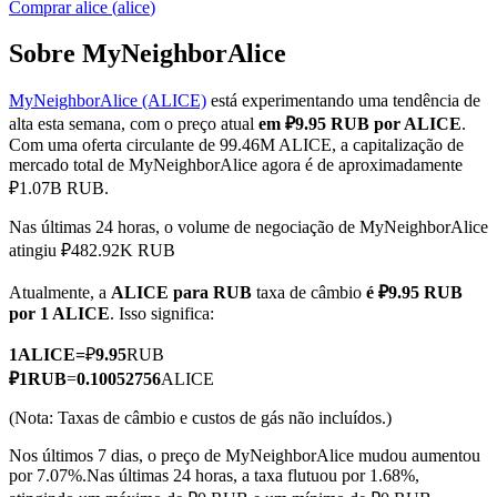
Comprar
alice
(
alice
)
Sobre MyNeighborAlice
MyNeighborAlice (ALICE)
está experimentando uma tendência de
Futuros COIN-M
alta esta semana, com o preço atual
em ₽9.95 RUB por ALICE
.
Futuros de criptomoeda
Com uma oferta circulante de 99.46M ALICE, a capitalização de
mercado total de MyNeighborAlice agora é de aproximadamente
₽1.07B RUB.
TradFi
Nas últimas 24 horas, o volume de negociação de MyNeighborAlice
atingiu ₽482.92K RUB
Derivativos de ações, câmbio, metais preciosos e commodities
Atualmente, a
ALICE para RUB
taxa de câmbio
é ₽9.95 RUB
por 1 ALICE
. Isso significa:
1
ALICE
=
₽
9.95
RUB
₽
1
RUB
=
0.10052756
ALICE
(Nota: Taxas de câmbio e custos de gás não incluídos.)
Nos últimos 7 dias, o preço de MyNeighborAlice mudou aumentou
por 7.07%.
Nas últimas 24 horas, a taxa flutuou por 1.68%,
Futuros de USDC