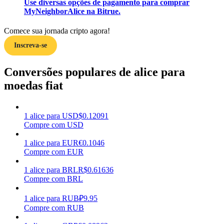
Use diversas opções de pagamento para comprar
MyNeighborAlice na Bitrue.
Ganhar
Comece sua jornada cripto agora!
Inscreva-se
Conversões populares de alice para
moedas fiat
1
alice
para
USD
$
0.12091
Porquinho poderoso
Compre com USD
Ganhe recompensas competitivas diariamente
1
alice
para
EUR
€
0.1046
Compre com EUR
1
alice
para
BRL
R$
0.61636
Compre com BRL
1
alice
para
RUB
₽
9.95
Compre com RUB