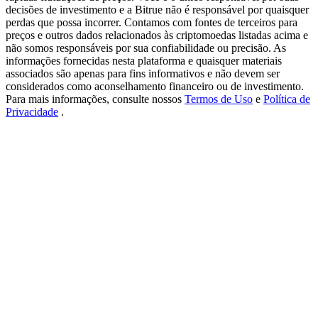
USDT New User Exclusive 10% APR
decisões de investimento e a Bitrue não é responsável por quaisquer
perdas que possa incorrer. Contamos com fontes de terceiros para
USDT Flexible Staking | Daily Rewards
preços e outros dados relacionados às criptomoedas listadas acima e
não somos responsáveis por sua confiabilidade ou precisão. As
informações fornecidas nesta plataforma e quaisquer materiais
associados são apenas para fins informativos e não devem ser
considerados como aconselhamento financeiro ou de investimento.
BTC New User Exclusive: 6.5% APR
Para mais informações, consulte nossos
Termos de Uso
e
Política de
Privacidade
.
BTC Flexible Staking | Daily Rewards
Mais eventos
Ganhe prêmios e recompensas exclusivas
Centro de recompensas