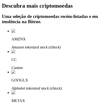
Descubra mais criptomoedas
Uma seleção de criptomoedas recém-listadas e em
tendência na
Bitrue
.
Investimento Automático
Obtenha lucro a longo prazo e interesses flexíveis
AMZNX
Amazon tokenized stock (xStock)
CC
Canton
Aprenda a apostar
GOOGLX
Aprenda como ganhar renda passiva
Alphabet tokenized stock (xStock)
Bitrue
AI
METAX