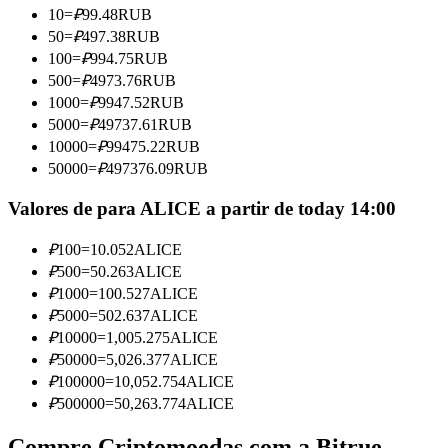
10
=
₽
99.48
RUB
Torne-se um Trader de Cópias
50
=
₽
497.38
RUB
Desfrute da partilha de lucros e comissões de copy trading
100
=
₽
994.75
RUB
500
=
₽
4973.76
RUB
1000
=
₽
9947.52
RUB
5000
=
₽
49737.61
RUB
10000
=
₽
99475.22
RUB
50000
=
₽
497376.09
RUB
Valores de para ALICE a partir de today 14:00
₽
100
=
10.052
ALICE
Informação
₽
500
=
50.263
ALICE
Análise de big data, incluindo informações comerciais, etc.
₽
1000
=
100.527
ALICE
₽
5000
=
502.637
ALICE
₽
10000
=
1,005.275
ALICE
₽
50000
=
5,026.377
ALICE
₽
100000
=
10,052.754
ALICE
₽
500000
=
50,263.774
ALICE
Compre Criptomoedas com a Bitrue