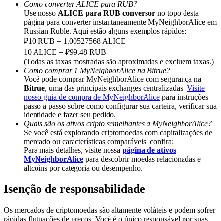
Deposit & Trade BTC to Share 25000 USDT prize pool!
Como converter ALICE para RUB?
Use nosso
ALICE para RUB conversor
no topo desta
página para converter instantaneamente MyNeighborAlice em
Russian Ruble. Aqui estão alguns exemplos rápidos:
₽10 RUB = 1.00527568 ALICE
Deposit CASHCAT & Win
10 ALICE = ₽99.48 RUB
(Todas as taxas mostradas são aproximadas e excluem taxas.)
Share 500000 CASHCAT prize pool
Como comprar 1 MyNeighborAlice na Bitrue?
Você pode comprar MyNeighborAlice com segurança na
Bitrue
, uma das principais exchanges centralizadas.
Visite
nosso guia de compra de MyNeighborAlice
para instruções
Exclusive for BitMart Users
passo a passo sobre como configurar sua carteira, verificar sua
identidade e fazer seu pedido.
Register & Trade to Win 500,000 USDT
Quais são os ativos cripto semelhantes a MyNeighborAlice?
Se você está explorando criptomoedas com capitalizações de
mercado ou características comparáveis, confira:
Para mais detalhes, visite nossa
página de ativos
MyNeighborAlice
para descobrir moedas relacionadas e
Precious Metals Trading Carnival
altcoins por categoria ou desempenho.
Trade Gold & Silver · 33,333 USDT Bonus
Isenção de responsabilidade
Os mercados de criptomoedas são altamente voláteis e podem sofrer
rápidas flutuações de preços. Você é o único responsável por suas