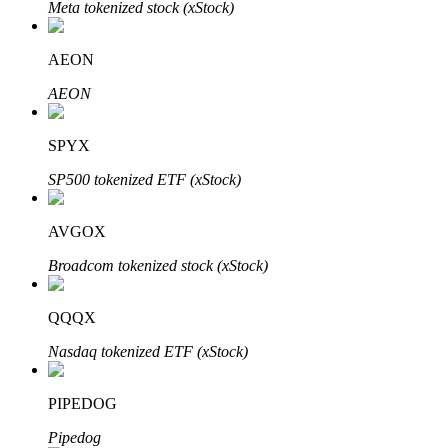
Meta tokenized stock (xStock)
AEON
AEON
Parceiros Bitrue
SPYX
SP500 tokenized ETF (xStock)
AVGOX
Broadcom tokenized stock (xStock)
QQQX
Afiliados Bitrue
Nasdaq tokenized ETF (xStock)
Até 65% de comissões!
PIPEDOG
Pipedog