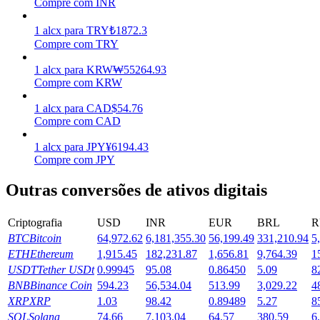
Compre com INR
Ganhar
1
alcx
para
TRY
₺
1872.3
Compre com TRY
1
alcx
para
KRW
₩
55264.93
Compre com KRW
1
alcx
para
CAD
$
54.76
Compre com CAD
1
alcx
para
JPY
¥
6194.43
Compre com JPY
Porquinho poderoso
Outras conversões de ativos digitais
Ganhe recompensas competitivas diariamente
Criptografia
USD
INR
EUR
BRL
R
BTC
Bitcoin
64,972.62
6,181,355.30
56,199.49
331,210.94
5
ETH
Ethereum
1,915.45
182,231.87
1,656.81
9,764.39
1
USDT
Tether USDt
0.99945
95.08
0.86450
5.09
8
BNB
Binance Coin
594.23
56,534.04
513.99
3,029.22
4
XRP
XRP
1.03
98.42
0.89489
5.27
8
SOL
Solana
74.66
7,103.04
64.57
380.59
6