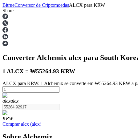
Bitrue
Conversor de Criptomoedas
ALCX
para
KRW
Share
Futuros
Converter Alchemix
alcx
para South Kor
1 ALCX = ₩55264.93 KRW
ALCX para KRW: 1 Alchemix se converte em ₩55264.93 KRW a part
Futuros de USDT
alcx
alcx
Futuros usando USDT como garantia
KRW
Comprar
alcx
(
alcx
)
Sobre Alchemix