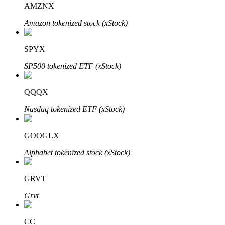
AMZNX
Amazon tokenized stock (xStock)
Bloqueios de BTR
Investimentos exclusivos para titulares de BTR
SPYX
SP500 tokenized ETF (xStock)
QQQX
Nasdaq tokenized ETF (xStock)
GOOGLX
Empréstimos
Alphabet tokenized stock (xStock)
Serviço de empréstimo apoiado por criptografia
GRVT
Grvt
CC