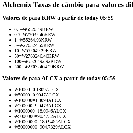
Alchemix Taxas de câmbio para valores di
Futuros usando USDC como garantia
Valores de para KRW a partir de today 05:59
0.1
=
₩
5526.49
KRW
0.5
=
₩
27632.46
KRW
1
=
₩
55264.93
KRW
5
=
₩
276324.65
KRW
10
=
₩
552649.29
KRW
50
=
₩
2763246.46
KRW
100
=
₩
5526492.92
KRW
500
=
₩
27632464.59
KRW
Copiar Trading
Junte-se aos principais traders
Valores de para ALCX a partir de today 05:59
₩
10000
=
0.1809
ALCX
₩
50000
=
0.9047
ALCX
₩
100000
=
1.8094
ALCX
₩
500000
=
9.0473
ALCX
₩
1000000
=
18.0946
ALCX
₩
5000000
=
90.4732
ALCX
₩
10000000
=
180.9465
ALCX
₩
50000000
=
904.7329
ALCX