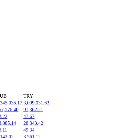
UB
TRY
,345,035.17
3,099,031.63
57,576.40
91,362.21
2.22
47.67
8,885.14
28,343.42
5.11
49.34
,142.02
3,561.12