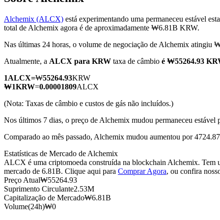
Alchemix (ALCX)
está experimentando uma permaneceu estável esta
total de Alchemix agora é de aproximadamente ₩6.81B KRW.
Nas últimas 24 horas, o volume de negociação de Alchemix atingi
Futuros COIN-M
Atualmente, a
ALCX para KRW
taxa de câmbio
é ₩55264.93 KR
Futuros de criptomoeda
1
ALCX
=
₩
55264.93
KRW
₩
1
KRW
=
0.00001809
ALCX
TradFi
(Nota: Taxas de câmbio e custos de gás não incluídos.)
Derivativos de ações, câmbio, metais preciosos e commodities
Nos últimos 7 dias, o preço de Alchemix mudou permaneceu estável 
Comparado ao mês passado, Alchemix mudou aumentou por 4724.8
Estatísticas de Mercado de Alchemix
ALCX é uma criptomoeda construída na blockchain Alchemix. Tem uma
mercado de 6.81B. Clique aqui para
Comprar Agora
, ou confira noss
Preço Atual
₩
55264.93
Suprimento Circulante
2.53M
Capitalização de Mercado
₩
6.81B
Volume(24h)
₩
0
Futuros de USDC