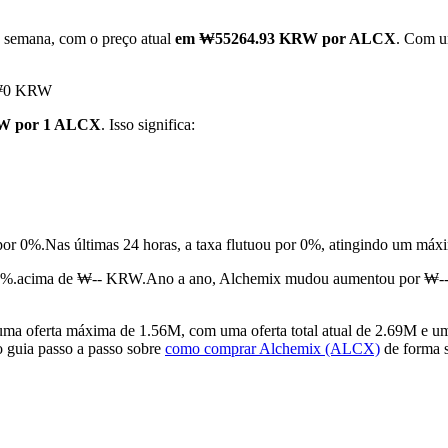
 semana, com o preço atual
em ₩55264.93 KRW por ALCX
. Com u
u ₩0 KRW
W por 1 ALCX
. Isso significa:
por 0%.
Nas últimas 24 horas, a taxa flutuou por 0%, atingindo u
7%.acima de ₩-- KRW.
Ano a ano, Alchemix mudou aumentou por ₩-
 oferta máxima de 1.56M, com uma oferta total atual de 2.69M e uma 
o guia passo a passo sobre
como comprar Alchemix (ALCX)
de forma s