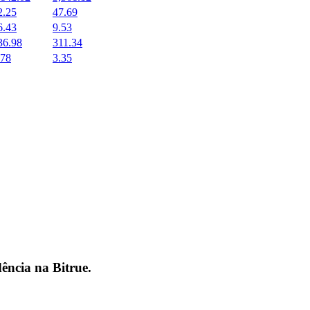
2.25
47.69
6.43
9.53
36.98
311.34
.78
3.35
dência na
Bitrue
.