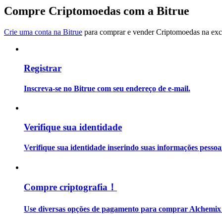
Torne-se um Trader de Cópias
Compre Criptomoedas com a Bitrue
Desfrute da partilha de lucros e comissões de copy trading
Crie uma conta na Bitrue
para comprar e vender Criptomoedas na exch
Registrar
Inscreva-se no Bitrue com seu endereço de e-mail.
Informação
Verifique sua identidade
Análise de big data, incluindo informações comerciais, etc.
Verifique sua identidade inserindo suas informações pesso
Compre criptografia！
Use diversas opções de pagamento para comprar Alchemix 