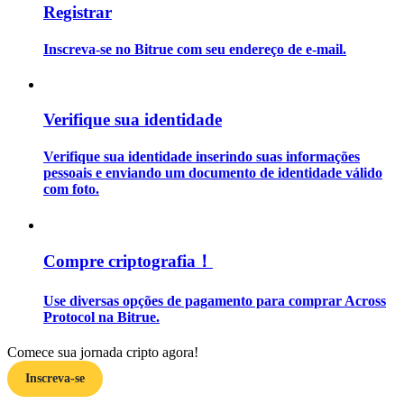
Registrar
Guia
Inscreva-se no Bitrue com seu endereço de e-mail.
Guia para iniciantes em futuros
Verifique sua identidade
Verifique sua identidade inserindo suas informações
pessoais e enviando um documento de identidade válido
com foto.
Estratégias de negociação
Compre criptografia！
Aprenda como se manter lucrativo
Use diversas opções de pagamento para comprar Across
Protocol na Bitrue.
Comece sua jornada cripto agora!
Inscreva-se