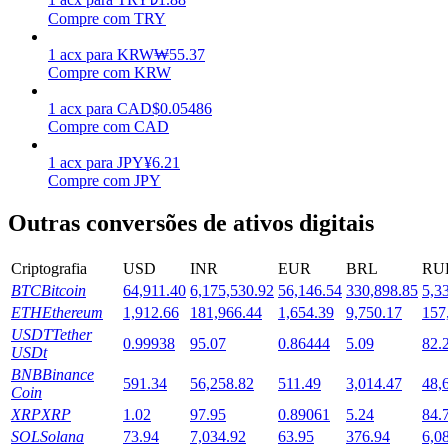
Compre com TRY
Estacamento
1
acx
para
KRW
₩
55.37
Altos retornos e acesso instantâneo
Compre com KRW
1
acx
para
CAD
$
0.05486
Compre com CAD
1
acx
para
JPY
¥
6.21
Compre com JPY
Outras conversões de ativos digitais
Criptografia
USD
INR
EUR
BRL
RU
Launchpool
BTC
Bitcoin
64,911.40
6,175,530.92
56,146.54
330,898.85
5,3
Staking flexível para ganhar tokens populares.
ETH
Ethereum
1,912.66
181,966.44
1,654.39
9,750.17
157
USDT
Tether
0.99938
95.07
0.86444
5.09
82.
USDt
BNB
Binance
591.34
56,258.82
511.49
3,014.47
48,
Coin
XRP
XRP
1.02
97.95
0.89061
5.24
84.
SOL
Solana
73.94
7,034.92
63.95
376.94
6,0