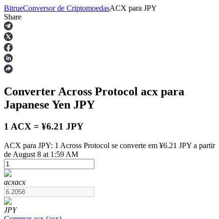
Bitrue
Conversor de Criptomoedas
ACX
para
JPY
Share
Futuros
Converter Across Protocol
acx
para
Japanese Yen
JPY
1 ACX = ¥6.21 JPY
ACX para JPY: 1 Across Protocol se converte em ¥6.21 JPY a partir
Futuros de USDT
de August 8 at 1:59 AM
Futuros usando USDT como garantia
acx
acx
JPY
Comprar
acx
(
acx
)