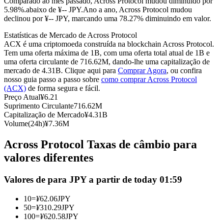
Comparado ao mês passado, Across Protocol mudou diminuído por
5.98%.abaixo de ¥-- JPY.
Ano a ano, Across Protocol mudou
Futuros usando USDC como garantia
declinou por ¥-- JPY, marcando uma 78.27% diminuindo em valor.
Estatísticas de Mercado de Across Protocol
ACX é uma criptomoeda construída na blockchain Across Protocol.
Tem uma oferta máxima de 1B, com uma oferta total atual de 1B e
uma oferta circulante de 716.62M, dando-lhe uma capitalização de
mercado de 4.31B. Clique aqui para
Comprar Agora
, ou confira
nosso guia passo a passo sobre
como comprar Across Protocol
(ACX)
de forma segura e fácil.
Preço Atual
¥
6.21
Suprimento Circulante
716.62M
Copiar Trading
Capitalização de Mercado
¥
4.31B
Volume(24h)
¥
7.36M
Junte-se aos principais traders
Across Protocol Taxas de câmbio para
valores diferentes
Valores de para JPY a partir de today 01:59
10
=
¥
62.06
JPY
50
=
¥
310.29
JPY
100
=
¥
620.58
JPY