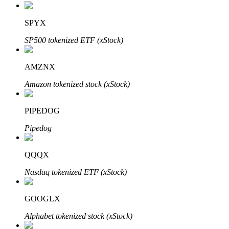
SPYX
SP500 tokenized ETF (xStock)
Investimento Automático
Obtenha lucro a longo prazo e interesses flexíveis
AMZNX
Amazon tokenized stock (xStock)
PIPEDOG
Pipedog
QQQX
Aprenda a apostar
Nasdaq tokenized ETF (xStock)
Aprenda como ganhar renda passiva
GOOGLX
Bitrue
AI
Alphabet tokenized stock (xStock)