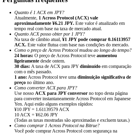
Quanto é 1 ACX em JPY?
Atualmente,
1 Across Protocol (ACX) vale
aproximadamente ¥6.21 JPY.
Este valor é atualizado em
tempo real com base na taxa de mercado atual.
Quanto ACX posso obter por 1 JPY?
Indicação
Na taxa de câmbio atual,
¥1 JPY pode comprar 0.16113957
Convide um amigo para receber recompensas em dinheiro
ACX.
Este valor flutua com base nas condições do mercado.
Como o preço de Across Protocol mudou ao longo do tempo?
BTC Welcome Rewards
24 horas:
O preço de Across Protocol teve
aumentou
ligeiramente
desde ontem.
30 dias:
A taxa de ACX para JPY
diminuído
em comparação
com o mês passado.
1 ano:
Across Protocol teve uma
diminuição significativa de
preço
no último ano.
Como converter ACX para JPY?
Use nosso
ACX para JPY conversor
no topo desta página
para converter instantaneamente Across Protocol em Japanese
Yen. Aqui estão alguns exemplos rápidos:
¥10 JPY = 1.61139579 ACX
10 ACX = ¥62.06 JPY
(Todas as taxas mostradas são aproximadas e excluem taxas.)
Como comprar 1 Across Protocol na Bitrue?
BTC Welcome Rewards
Você pode comprar Across Protocol com segurança na