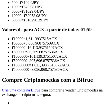
500
=
¥
3102.9
JPY
Torne-se um Trader de Cópias
1000
=
¥
6205.81
JPY
5000
=
¥
31029.04
JPY
Desfrute da partilha de lucros e comissões de copy trading
10000
=
¥
62058.08
JPY
50000
=
¥
310290.39
JPY
Valores de para ACX a partir de today 01:59
¥
10000
=
1,611.3937515
ACX
¥
50000
=
8,056.96875753
ACX
¥
100000
=
16,113.93751507
ACX
¥
500000
=
80,569.68757536
ACX
¥
1000000
=
161,139.37515072
ACX
¥
5000000
=
805,696.8757536
ACX
Informação
¥
10000000
=
1,611,393.7515072
ACX
¥
50000000
=
8,056,968.757536
ACX
Análise de big data, incluindo informações comerciais, etc.
Compre Criptomoedas com a Bitrue
Crie uma conta na Bitrue
para comprar e vender Criptomoedas na
exchange de cripto mais segura.