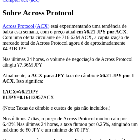
Sobre Across Protocol
Across Protocol (ACX)
está experimentando uma tendência de
Futuros COIN-M
baixa esta semana, com o preço atual
em ¥6.21 JPY por ACX
.
Com uma oferta circulante de 716.62M ACX, a capitalização de
Futuros de criptomoeda
mercado total de Across Protocol agora é de aproximadamente
¥4.31B JPY.
Nas últimas 24 horas, o volume de negociação de Across Protocol
TradFi
atingiu ¥7.36M JPY
Derivativos de ações, câmbio, metais preciosos e commodities
Atualmente, a
ACX para JPY
taxa de câmbio
é ¥6.21 JPY por 1
ACX
. Isso significa:
1
ACX
=
¥
6.21
JPY
¥
1
JPY
=
0.16113957
ACX
(Nota: Taxas de câmbio e custos de gás não incluídos.)
Nos últimos 7 dias, o preço de Across Protocol mudou caiu por
6.42%.
Nas últimas 24 horas, a taxa flutuou por 0.25%, atingindo um
máximo de ¥0 JPY e um mínimo de ¥0 JPY.
Futuros de USDC