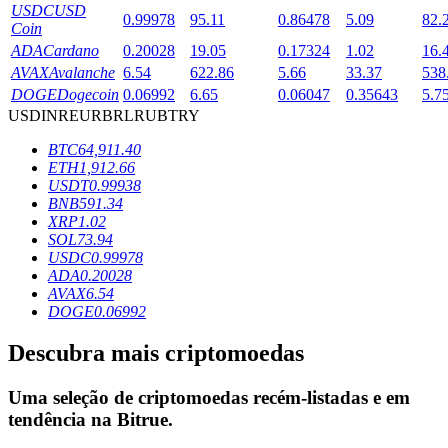
USDC
USD
0.99978
95.11
0.86478
5.09
82.
Coin
ADA
Cardano
0.20028
19.05
0.17324
1.02
16.
Bloqueios de BTR
AVAX
Avalanche
6.54
622.86
5.66
33.37
538
DOGE
Dogecoin
0.06992
6.65
0.06047
0.35643
5.7
Investimentos exclusivos para titulares de BTR
USD
INR
EUR
BRL
RUB
TRY
BTC
64,911.40
ETH
1,912.66
USDT
0.99938
BNB
591.34
XRP
1.02
SOL
73.94
USDC
0.99978
ADA
0.20028
AVAX
6.54
Empréstimos
DOGE
0.06992
Serviço de empréstimo apoiado por criptografia
Descubra mais criptomoedas
Uma seleção de criptomoedas recém-listadas e em
tendência na
Bitrue
.