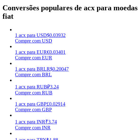
Conversões populares de acx para moedas
Ganhar
fiat
1
acx
para
USD
$
0.03932
Compre com USD
1
acx
para
EUR
€
0.03401
Compre com EUR
1
acx
para
BRL
R$
0.20047
Compre com BRL
Porquinho poderoso
1
acx
para
RUB
₽
3.24
Ganhe recompensas competitivas diariamente
Compre com RUB
1
acx
para
GBP
£
0.02914
Compre com GBP
1
acx
para
INR
₹
3.74
Compre com INR
1
acx
para
TRY
₺
1.88