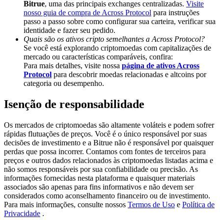
Bitrue
, uma das principais exchanges centralizadas.
Visite
Deposit & Trade BTC to Share 25000 USDT prize pool!
nosso guia de compra de Across Protocol
para instruções
passo a passo sobre como configurar sua carteira, verificar sua
identidade e fazer seu pedido.
Quais são os ativos cripto semelhantes a Across Protocol?
Deposit CASHCAT & Win
Se você está explorando criptomoedas com capitalizações de
mercado ou características comparáveis, confira:
Share 500000 CASHCAT prize pool
Para mais detalhes, visite nossa
página de ativos Across
Protocol
para descobrir moedas relacionadas e altcoins por
categoria ou desempenho.
Isenção de responsabilidade
Exclusive for BitMart Users
Register & Trade to Win 500,000 USDT
Os mercados de criptomoedas são altamente voláteis e podem sofrer
rápidas flutuações de preços. Você é o único responsável por suas
decisões de investimento e a Bitrue não é responsável por quaisquer
perdas que possa incorrer. Contamos com fontes de terceiros para
preços e outros dados relacionados às criptomoedas listadas acima e
Precious Metals Trading Carnival
não somos responsáveis por sua confiabilidade ou precisão. As
informações fornecidas nesta plataforma e quaisquer materiais
Trade Gold & Silver · 33,333 USDT Bonus
associados são apenas para fins informativos e não devem ser
considerados como aconselhamento financeiro ou de investimento.
Para mais informações, consulte nossos
Termos de Uso
e
Política de
Privacidade
.