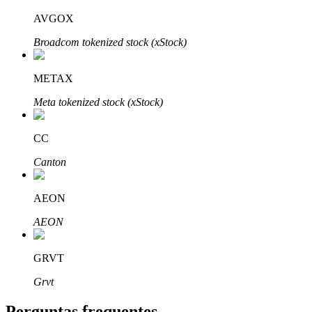
AVGOX
Broadcom tokenized stock (xStock)
METAX
Parceiros Bitrue
Meta tokenized stock (xStock)
CC
Canton
AEON
AEON
Afiliados Bitrue
Até 65% de comissões!
GRVT
Grvt
Perguntas frequentes