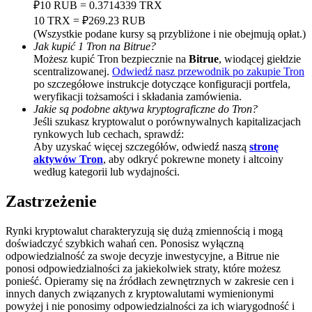
₽10 RUB = 0.3714339 TRX
BTC Welcome Rewards
10 TRX = ₽269.23 RUB
(Wszystkie podane kursy są przybliżone i nie obejmują opłat.)
Deposit & Trade BTC to Share 25000 USDT prize pool!
Jak kupić 1 Tron na Bitrue?
Możesz kupić Tron bezpiecznie na
Bitrue
, wiodącej giełdzie
scentralizowanej.
Odwiedź nasz przewodnik po zakupie Tron
po szczegółowe instrukcje dotyczące konfiguracji portfela,
weryfikacji tożsamości i składania zamówienia.
Deposit CASHCAT & Win
Jakie są podobne aktywa kryptograficzne do Tron?
Jeśli szukasz kryptowalut o porównywalnych kapitalizacjach
Share 500000 CASHCAT prize pool
rynkowych lub cechach, sprawdź:
Aby uzyskać więcej szczegółów, odwiedź naszą
stronę
aktywów Tron
, aby odkryć pokrewne monety i altcoiny
według kategorii lub wydajności.
Exclusive for BitMart Users
Zastrzeżenie
Register & Trade to Win 500,000 USDT
Rynki kryptowalut charakteryzują się dużą zmiennością i mogą
doświadczyć szybkich wahań cen. Ponosisz wyłączną
odpowiedzialność za swoje decyzje inwestycyjne, a Bitrue nie
ponosi odpowiedzialności za jakiekolwiek straty, które możesz
Precious Metals Trading Carnival
ponieść. Opieramy się na źródłach zewnętrznych w zakresie cen i
innych danych związanych z kryptowalutami wymienionymi
Trade Gold & Silver · 33,333 USDT Bonus
powyżej i nie ponosimy odpowiedzialności za ich wiarygodność i