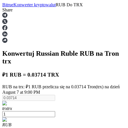
Bitrue
Konwerter kryptowalut
RUB
Do
TRX
Share
Kontrakty terminowe
Konwertuj Russian Ruble
RUB
na Tron
trx
₽1 RUB = 0.03714 TRX
Kontrakty terminowe na USDT
RUB na trx: ₽1 RUB przelicza się na 0.03714 Tron(trx) na dzień
August 7 at 9:00 PM
Kontrakty futures wykorzystujące USDT jako zabezpieczenie
trx
trx
RUB