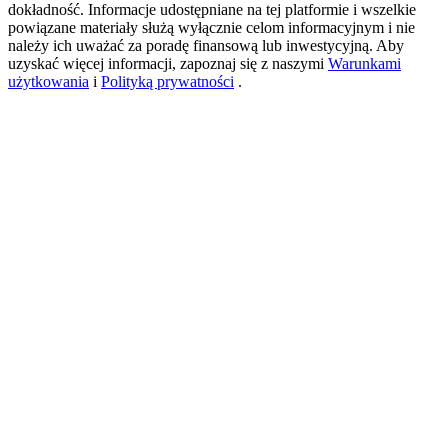
dokładność. Informacje udostępniane na tej platformie i wszelkie
powiązane materiały służą wyłącznie celom informacyjnym i nie
należy ich uważać za poradę finansową lub inwestycyjną. Aby
USDT New User Exclusive 10% APR
uzyskać więcej informacji, zapoznaj się z naszymi
Warunkami
użytkowania
i
Polityką prywatności
.
USDT Flexible Staking | Daily Rewards
BTC New User Exclusive: 6.5% APR
BTC Flexible Staking | Daily Rewards
Więcej wydarzeń