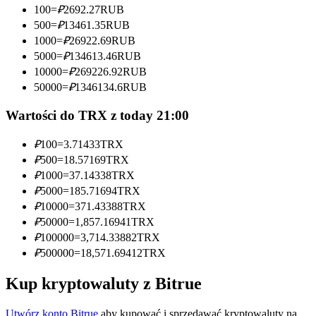
100
=
₽
2692.27
RUB
Zostań traderem kopiującym
500
=
₽
13461.35
RUB
1000
=
₽
26922.69
RUB
Ciesz się podziałem zysków i prowizjami z kopiowania
5000
=
₽
134613.46
RUB
transakcji
10000
=
₽
269226.92
RUB
50000
=
₽
1346134.6
RUB
Wartości do TRX z today 21:00
₽
100
=
3.71433
TRX
₽
500
=
18.57169
TRX
₽
1000
=
37.14338
TRX
₽
5000
=
185.71694
TRX
Informacja
₽
10000
=
371.43388
TRX
₽
50000
=
1,857.16941
TRX
Analiza Big Data, w tym informacje handlowe itp.
₽
100000
=
3,714.33882
TRX
₽
500000
=
18,571.69412
TRX
Kup kryptowaluty z Bitrue
Utwórz konto Bitrue
aby kupować i sprzedawać kryptowaluty na