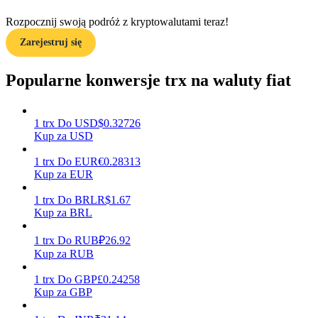
Rozpocznij swoją podróż z kryptowalutami teraz!
Zarejestruj się
Zarabiać
Popularne konwersje trx na waluty fiat
1
trx
Do
USD
$
0.32726
Kup za USD
1
trx
Do
EUR
€
0.28313
Kup za EUR
1
trx
Do
BRL
R$
1.67
Mocna Świnka
Kup za BRL
Codziennie zdobywaj konkurencyjne nagrody
1
trx
Do
RUB
₽
26.92
Kup za RUB
1
trx
Do
GBP
£
0.24258
Kup za GBP