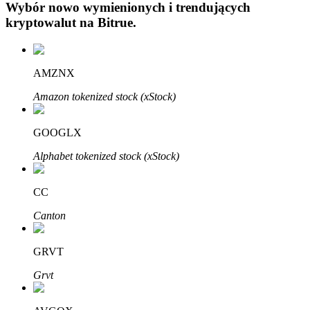
Wybór nowo wymienionych i trendujących
kryptowalut na
Bitrue
.
AMZNX
Amazon tokenized stock (xStock)
Automatyczna inwestycja
Zdobądź długoterminowy zysk i elastyczne zainteresowania
GOOGLX
Alphabet tokenized stock (xStock)
CC
Canton
GRVT
Naucz się stakingu
Grvt
Dowiedz się, jak uzyskać dochód pasywny