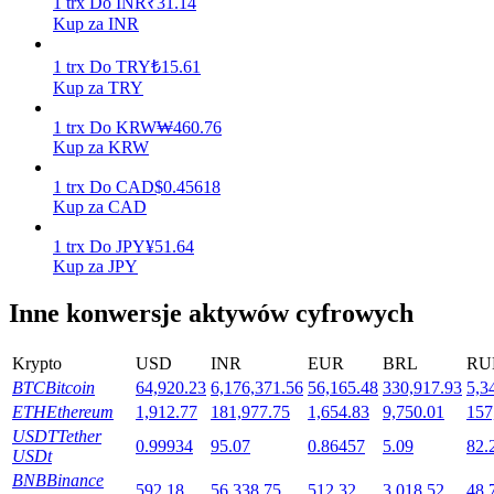
1
trx
Do
INR
₹
31.14
Kup za INR
1
trx
Do
TRY
₺
15.61
Stawianie
Kup za TRY
Wysokie zyski i natychmiastowy dostęp
1
trx
Do
KRW
₩
460.76
Kup za KRW
1
trx
Do
CAD
$
0.45618
Kup za CAD
1
trx
Do
JPY
¥
51.64
Kup za JPY
Inne konwersje aktywów cyfrowych
Launchpool
Krypto
USD
INR
EUR
BRL
RU
Elastyczne stawianie zakładów, aby zarabiać na popularnych
BTC
Bitcoin
64,920.23
6,176,371.56
56,165.48
330,917.93
5,3
tokenach
ETH
Ethereum
1,912.77
181,977.75
1,654.83
9,750.01
157
USDT
Tether
0.99934
95.07
0.86457
5.09
82.
USDt
BNB
Binance
592.18
56,338.75
512.32
3,018.52
48,