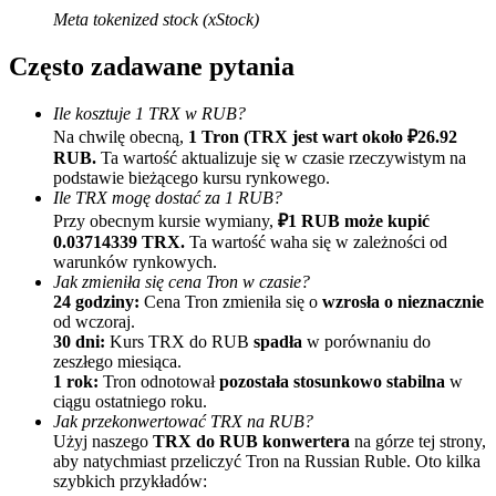
Meta tokenized stock (xStock)
Często zadawane pytania
Ile kosztuje 1 TRX w RUB?
Na chwilę obecną,
1 Tron (TRX jest wart około ₽26.92
RUB.
Ta wartość aktualizuje się w czasie rzeczywistym na
podstawie bieżącego kursu rynkowego.
Polecaj
Ile TRX mogę dostać za 1 RUB?
Przy obecnym kursie wymiany,
₽1 RUB może kupić
Zaproś przyjaciela, aby otrzymać nagrody pieniężne
0.03714339 TRX.
Ta wartość waha się w zależności od
BTC Welcome Rewards
warunków rynkowych.
Jak zmieniła się cena Tron w czasie?
24 godziny:
Cena Tron zmieniła się o
wzrosła o nieznacznie
od wczoraj.
30 dni:
Kurs TRX do RUB
spadła
w porównaniu do
zeszłego miesiąca.
1 rok:
Tron odnotował
pozostała stosunkowo stabilna
w
ciągu ostatniego roku.
Jak przekonwertować TRX na RUB?
Użyj naszego
TRX do RUB konwertera
na górze tej strony,
aby natychmiast przeliczyć Tron na Russian Ruble. Oto kilka
szybkich przykładów: