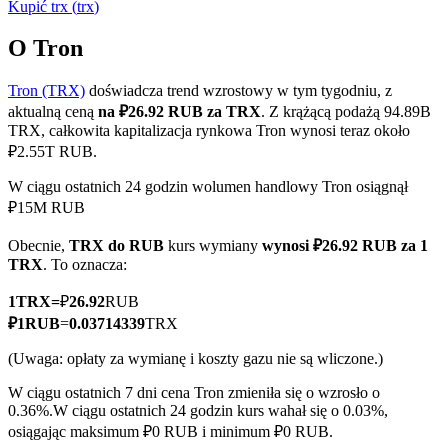
Kupić
trx
(
trx
)
O Tron
Tron (TRX)
doświadcza trend wzrostowy w tym tygodniu, z
Kontrakty terminowe COIN-M
aktualną ceną
na ₽26.92 RUB za TRX
. Z krążącą podażą 94.89B
Kontrakty terminowe na kryptowaluty
TRX, całkowita kapitalizacja rynkowa Tron wynosi teraz około
₽2.55T RUB.
W ciągu ostatnich 24 godzin wolumen handlowy Tron osiągnął
TradFi
₽15M RUB
Instrumenty pochodne na akcje, forex, metale szlachetne i
Obecnie,
TRX do RUB
kurs wymiany
wynosi ₽26.92 RUB za 1
towary
TRX
. To oznacza:
1
TRX
=
₽
26.92
RUB
₽
1
RUB
=
0.03714339
TRX
(Uwaga: opłaty za wymianę i koszty gazu nie są wliczone.)
W ciągu ostatnich 7 dni cena Tron zmieniła się o wzrosło o
0.36%.
W ciągu ostatnich 24 godzin kurs wahał się o 0.03%,
osiągając maksimum ₽0 RUB i minimum ₽0 RUB.