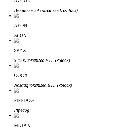
AVGOX
Bitrue
AI
Broadcom tokenized stock (xStock)
AEON
AEON
Bitruści Partnerzy
SPYX
SP500 tokenized ETF (xStock)
QQQX
Nasdaq tokenized ETF (xStock)
PIPEDOG
Afiliaci Bitrue
Pipedog
Aż do 65% prowizji!
METAX