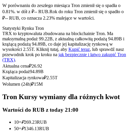
Kontrakty terminowe na USDC
W porównaniu do zeszłego miesiąca Tron zmienił się o spadła o
Kontrakty futures wykorzystujące USDC jako zabezpieczenie
0.81%. w dół z ₽-- RUB.
Rok do roku Tron zmienił się o spadło o
₽-- RUB, co oznacza 2.23% malejące w wartości.
Statystyki Rynku Tron
TRX to kryptowaluta zbudowana na blockchainie Tron. Ma
maksymalną podaż 99.22B, z aktualną całkowitą podażą 94.89B i
krążącą podażą 94.89B, co daje jej kapitalizację rynkową w
wysokości 2.55T. Kliknij tutaj, aby
Kupić teraz
, lub sprawdź nasz
przewodnik krok po kroku na
jak bezpiecznie i łatwo zakupić Tron
(TRX)
.
Aktualna cena
₽
26.92
Kopiowanie Transakcji
Krążąca podaż
94.89B
Kapitalizacja rynkowa
₽
2.55T
Dołącz do najlepszych traderów
Wolumen (24h)
₽
15M
Tron Kursy wymiany dla różnych kwot
Wartości do RUB z today 21:00
10
=
₽
269.23
RUB
50
=
₽
1346.13
RUB