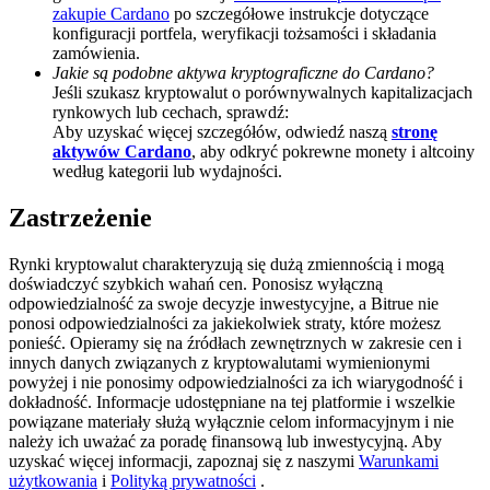
zakupie Cardano
po szczegółowe instrukcje dotyczące
Deposit CASHCAT & Win
konfiguracji portfela, weryfikacji tożsamości i składania
zamówienia.
Share 500000 CASHCAT prize pool
Jakie są podobne aktywa kryptograficzne do Cardano?
Jeśli szukasz kryptowalut o porównywalnych kapitalizacjach
rynkowych lub cechach, sprawdź:
Aby uzyskać więcej szczegółów, odwiedź naszą
stronę
aktywów Cardano
, aby odkryć pokrewne monety i altcoiny
Exclusive for BitMart Users
według kategorii lub wydajności.
Register & Trade to Win 500,000 USDT
Zastrzeżenie
Rynki kryptowalut charakteryzują się dużą zmiennością i mogą
doświadczyć szybkich wahań cen. Ponosisz wyłączną
Precious Metals Trading Carnival
odpowiedzialność za swoje decyzje inwestycyjne, a Bitrue nie
ponosi odpowiedzialności za jakiekolwiek straty, które możesz
Trade Gold & Silver · 33,333 USDT Bonus
ponieść. Opieramy się na źródłach zewnętrznych w zakresie cen i
innych danych związanych z kryptowalutami wymienionymi
powyżej i nie ponosimy odpowiedzialności za ich wiarygodność i
dokładność. Informacje udostępniane na tej platformie i wszelkie
powiązane materiały służą wyłącznie celom informacyjnym i nie
USDT New User Exclusive 10% APR
należy ich uważać za poradę finansową lub inwestycyjną. Aby
uzyskać więcej informacji, zapoznaj się z naszymi
Warunkami
USDT Flexible Staking | Daily Rewards
użytkowania
i
Polityką prywatności
.