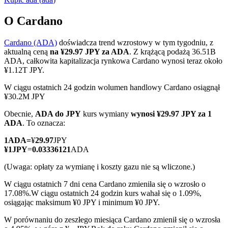
O Cardano
Cardano (ADA)
doświadcza trend wzrostowy w tym tygodniu, z
Kontrakty terminowe COIN-M
aktualną ceną
na ¥29.97 JPY za ADA
. Z krążącą podażą 36.51B
ADA, całkowita kapitalizacja rynkowa Cardano wynosi teraz około
Kontrakty terminowe na kryptowaluty
¥1.12T JPY.
W ciągu ostatnich 24 godzin wolumen handlowy Cardano osiągnął
¥30.2M JPY
TradFi
Obecnie,
ADA do JPY
kurs wymiany
wynosi ¥29.97 JPY za 1
Instrumenty pochodne na akcje, forex, metale szlachetne i
ADA
. To oznacza:
towary
1
ADA
=
¥
29.97
JPY
¥
1
JPY
=
0.03336121
ADA
(Uwaga: opłaty za wymianę i koszty gazu nie są wliczone.)
W ciągu ostatnich 7 dni cena Cardano zmieniła się o wzrosło o
17.08%.
W ciągu ostatnich 24 godzin kurs wahał się o 1.09%,
osiągając maksimum ¥0 JPY i minimum ¥0 JPY.
W porównaniu do zeszłego miesiąca Cardano zmienił się o wzrosła