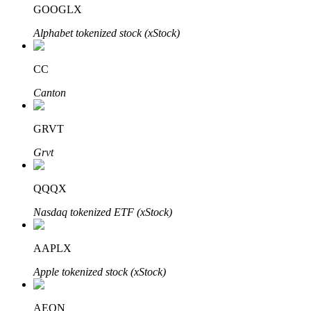
GOOGLX
Alphabet tokenized stock (xStock)
CC
Canton
Automatyczna inwestycja
Zdobądź długoterminowy zysk i elastyczne zainteresowania
GRVT
Grvt
QQQX
Nasdaq tokenized ETF (xStock)
AAPLX
Naucz się stakingu
Apple tokenized stock (xStock)
Dowiedz się, jak uzyskać dochód pasywny
AEON