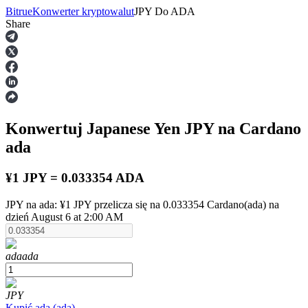
Bitrue
Konwerter kryptowalut
JPY
Do
ADA
Share
Kontrakty terminowe
Konwertuj Japanese Yen
JPY
na Cardano
ada
¥1 JPY = 0.033354 ADA
JPY na ada: ¥1 JPY przelicza się na 0.033354 Cardano(ada) na
Kontrakty terminowe na USDT
dzień August 6 at 2:00 AM
Kontrakty futures wykorzystujące USDT jako zabezpieczenie
ada
ada
JPY
Kupić
ada
(
ada
)