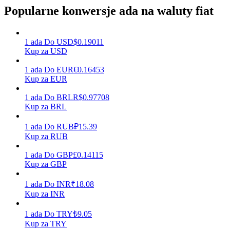
Popularne konwersje ada na waluty fiat
Zarabiać
1
ada
Do
USD
$
0.19011
Kup za USD
1
ada
Do
EUR
€
0.16453
Kup za EUR
1
ada
Do
BRL
R$
0.97708
Kup za BRL
1
ada
Do
RUB
₽
15.39
Kup za RUB
Mocna Świnka
1
ada
Do
GBP
£
0.14115
Codziennie zdobywaj konkurencyjne nagrody
Kup za GBP
1
ada
Do
INR
₹
18.08
Kup za INR
1
ada
Do
TRY
₺
9.05
Kup za TRY