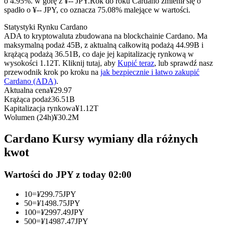
o 4.95%. w górę z ¥-- JPY.
Rok do roku Cardano zmienił się o
Kontrakty terminowe na USDC
spadło o ¥-- JPY, co oznacza 75.08% malejące w wartości.
Kontrakty futures wykorzystujące USDC jako zabezpieczenie
Statystyki Rynku Cardano
ADA to kryptowaluta zbudowana na blockchainie Cardano. Ma
maksymalną podaż 45B, z aktualną całkowitą podażą 44.99B i
krążącą podażą 36.51B, co daje jej kapitalizację rynkową w
wysokości 1.12T. Kliknij tutaj, aby
Kupić teraz
, lub sprawdź nasz
przewodnik krok po kroku na
jak bezpiecznie i łatwo zakupić
Cardano (ADA)
.
Aktualna cena
¥
29.97
Krążąca podaż
36.51B
Kapitalizacja rynkowa
¥
1.12T
Wolumen (24h)
¥
30.2M
Kopiowanie Transakcji
Cardano Kursy wymiany dla różnych
Dołącz do najlepszych traderów
kwot
Wartości do JPY z today 02:00
10
=
¥
299.75
JPY
50
=
¥
1498.75
JPY
100
=
¥
2997.49
JPY
500
=
¥
14987.47
JPY