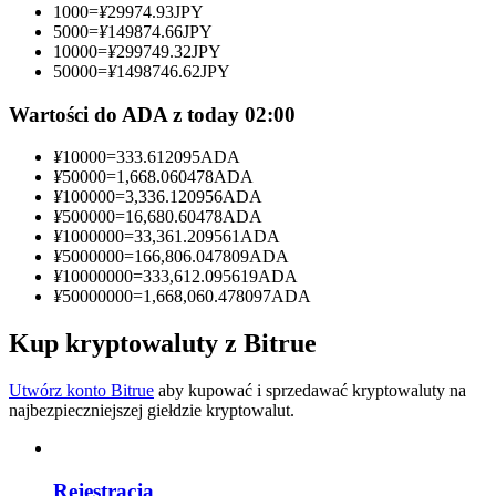
1000
=
¥
29974.93
JPY
5000
=
¥
149874.66
JPY
Zostań traderem kopiującym
10000
=
¥
299749.32
JPY
50000
=
¥
1498746.62
JPY
Ciesz się podziałem zysków i prowizjami z kopiowania
transakcji
Wartości do ADA z today 02:00
¥
10000
=
333.612095
ADA
¥
50000
=
1,668.060478
ADA
¥
100000
=
3,336.120956
ADA
¥
500000
=
16,680.60478
ADA
¥
1000000
=
33,361.209561
ADA
¥
5000000
=
166,806.047809
ADA
¥
10000000
=
333,612.095619
ADA
¥
50000000
=
1,668,060.478097
ADA
Informacja
Kup kryptowaluty z Bitrue
Analiza Big Data, w tym informacje handlowe itp.
Utwórz konto Bitrue
aby kupować i sprzedawać kryptowaluty na
najbezpieczniejszej giełdzie kryptowalut.
Rejestracja