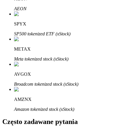
Bitrue
AI
AEON
SPYX
SP500 tokenized ETF (xStock)
METAX
Bitruści Partnerzy
Meta tokenized stock (xStock)
AVGOX
Broadcom tokenized stock (xStock)
AMZNX
Amazon tokenized stock (xStock)
Afiliaci Bitrue
Często zadawane pytania
Aż do 65% prowizji!