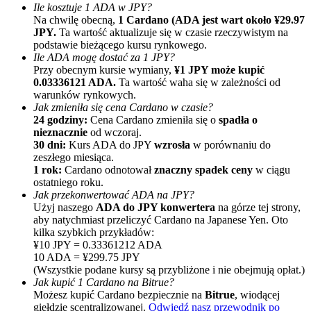
Ile kosztuje 1 ADA w JPY?
Na chwilę obecną,
1 Cardano (ADA jest wart około ¥29.97
JPY.
Ta wartość aktualizuje się w czasie rzeczywistym na
podstawie bieżącego kursu rynkowego.
Ile ADA mogę dostać za 1 JPY?
Przy obecnym kursie wymiany,
¥1 JPY może kupić
0.03336121 ADA.
Ta wartość waha się w zależności od
warunków rynkowych.
Jak zmieniła się cena Cardano w czasie?
Polecaj
24 godziny:
Cena Cardano zmieniła się o
spadła o
nieznacznie
od wczoraj.
Zaproś przyjaciela, aby otrzymać nagrody pieniężne
30 dni:
Kurs ADA do JPY
wzrosła
w porównaniu do
zeszłego miesiąca.
Deposit CASHCAT & Win
1 rok:
Cardano odnotował
znaczny spadek ceny
w ciągu
ostatniego roku.
Jak przekonwertować ADA na JPY?
Użyj naszego
ADA do JPY konwertera
na górze tej strony,
aby natychmiast przeliczyć Cardano na Japanese Yen. Oto
kilka szybkich przykładów:
¥10 JPY = 0.33361212 ADA
10 ADA = ¥299.75 JPY
(Wszystkie podane kursy są przybliżone i nie obejmują opłat.)
Jak kupić 1 Cardano na Bitrue?
Możesz kupić Cardano bezpiecznie na
Bitrue
, wiodącej
giełdzie scentralizowanej.
Odwiedź nasz przewodnik po