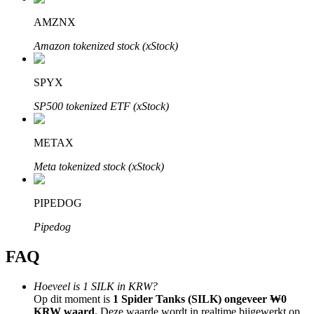
AMZNX
Amazon tokenized stock (xStock)
SPYX
Bitrue-partners
SP500 tokenized ETF (xStock)
METAX
Meta tokenized stock (xStock)
PIPEDOG
Bitrue Affiliates
Pipedog
Tot 65% commissies!
FAQ
Hoeveel is 1 SILK in KRW?
Op dit moment is
1 Spider Tanks (SILK) ongeveer ₩0
KRW waard.
Deze waarde wordt in realtime bijgewerkt op