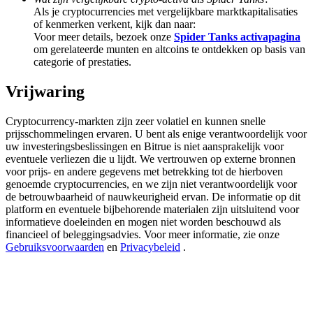
Deposit & Trade BTC to Share 25000 USDT prize pool!
Als je cryptocurrencies met vergelijkbare marktkapitalisaties
of kenmerken verkent, kijk dan naar:
Voor meer details, bezoek onze
Spider Tanks activapagina
om gerelateerde munten en altcoins te ontdekken op basis van
categorie of prestaties.
Deposit CASHCAT & Win
Vrijwaring
Share 500000 CASHCAT prize pool
Cryptocurrency-markten zijn zeer volatiel en kunnen snelle
prijsschommelingen ervaren. U bent als enige verantwoordelijk voor
uw investeringsbeslissingen en Bitrue is niet aansprakelijk voor
Exclusive for BitMart Users
eventuele verliezen die u lijdt. We vertrouwen op externe bronnen
voor prijs- en andere gegevens met betrekking tot de hierboven
Register & Trade to Win 500,000 USDT
genoemde cryptocurrencies, en we zijn niet verantwoordelijk voor
de betrouwbaarheid of nauwkeurigheid ervan. De informatie op dit
platform en eventuele bijbehorende materialen zijn uitsluitend voor
informatieve doeleinden en mogen niet worden beschouwd als
Precious Metals Trading Carnival
financieel of beleggingsadvies. Voor meer informatie, zie onze
Gebruiksvoorwaarden
en
Privacybeleid
.
Trade Gold & Silver · 33,333 USDT Bonus