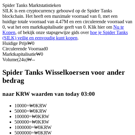
Spider Tanks Marktstatistieken
Futures met USDC als onderpand
SILK is een cryptocurrency gebouwd op de Spider Tanks
blockchain. Het heeft een maximale voorraad van 0, met een
huidige totale voorraad van 4.47M en een circulerende voorraad van
0, wat het een marktkapitalisatie geeft van 0. Klik hier om
Nu te
Kopen
, of bekijk onze stapsgewijze gids over
hoe je Spider Tanks
(SILK) veilig en eenvoudig kunt kopen
.
Huidige Prijs
₩
0
Circulerende Voorraad
0
Marktkapitalisatie
₩
0
Volume(24u)
₩
--
Kopiëren Handel
Spider Tanks Wisselkoersen voor ander
Sluit je aan bij top traders
bedrag
naar KRW waarden van today 03:00
10000
=
₩
0
KRW
50000
=
₩
0
KRW
100000
=
₩
0
KRW
500000
=
₩
0
KRW
1000000
=
₩
0
KRW
5000000
=
₩
0
KRW