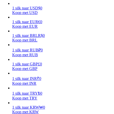
1
silk
naar
USD
$
0
Verdienen
Koop met USD
1
silk
naar
EUR
€
0
Koop met EUR
1
silk
naar
BRL
R$
0
Koop met BRL
1
silk
naar
RUB
₽
0
Koop met RUB
Macht varkentje
1
silk
naar
GBP
£
0
Koop met GBP
Verdien dagelijks competitieve beloningen
1
silk
naar
INR
₹
0
Koop met INR
1
silk
naar
TRY
₺
0
Koop met TRY
1
silk
naar
KRW
₩
0
Koop met KRW