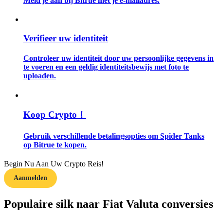
Meld je aan bij Bitrue met je e-mailadres.
Gids
Verifieer uw identiteit
Futures-startgids
Controleer uw identiteit door uw persoonlijke gegevens in
te voeren en een geldig identiteitsbewijs met foto te
uploaden.
Koop Crypto！
Gebruik verschillende betalingsopties om Spider Tanks
Handelsstrategieën
op Bitrue te kopen.
Leer hoe u winstgevend kunt blijven
Begin Nu Aan Uw Crypto Reis!
Aanmelden
Populaire silk naar Fiat Valuta conversies