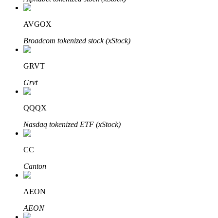
AVGOX
Broadcom tokenized stock (xStock)
Auto Invest
Grijp langetermijnwinst en flexibele belangen
GRVT
Grvt
QQQX
Nasdaq tokenized ETF (xStock)
CC
Leer staken
Canton
Meer informatie over het verdienen van passief inkomen
AEON
Bitrue
AI
AEON