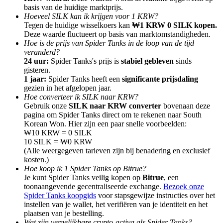
basis van de huidige marktprijs.
Hoeveel SILK kan ik krijgen voor 1 KRW?
Tegen de huidige wisselkoers kan
₩1 KRW 0 SILK kopen.
Deze waarde fluctueert op basis van marktomstandigheden.
Hoe is de prijs van Spider Tanks in de loop van de tijd
veranderd?
Doorverwijzing
24 uur:
Spider Tanks's prijs is
stabiel gebleven
sinds
gisteren.
Nodig een vriend uit om contante beloningen te ontvangen
1 jaar:
Spider Tanks heeft een
significante prijsdaling
gezien in het afgelopen jaar.
BTC Welcome Rewards
Hoe converteer ik SILK naar KRW?
Gebruik onze
SILK naar KRW converter
bovenaan deze
pagina om Spider Tanks direct om te rekenen naar South
Korean Won. Hier zijn een paar snelle voorbeelden:
₩10 KRW = 0 SILK
10 SILK = ₩0 KRW
(Alle weergegeven tarieven zijn bij benadering en exclusief
kosten.)
Hoe koop ik 1 Spider Tanks op Bitrue?
Je kunt Spider Tanks veilig kopen op
Bitrue
, een
toonaangevende gecentraliseerde exchange.
Bezoek onze
Spider Tanks koopgids
voor stapsgewijze instructies over het
instellen van je wallet, het verifiëren van je identiteit en het
BTC Welcome Rewards
plaatsen van je bestelling.
Wat zijn vergelijkbare crypto-activa als Spider Tanks?