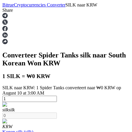
Bitrue
Cryptocurrencies Converter
SILK
naar
KRW
Share
Termijncontracten
Converteer Spider Tanks
silk
naar South
Korean Won
KRW
1 SILK = ₩0 KRW
SILK naar KRW: 1 Spider Tanks converteert naar ₩0 KRW op
USDT-futures
August 10 at 3:00 AM
Futures met USDT als onderpand
silk
silk
KRW
Kopen
silk
(
silk
)