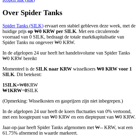
Over Spider Tanks
Spider Tanks (SILK)
ervaart een stabiel gebleven deze week, met de
COIN-M-futures
huidige prijs
op ₩0 KRW per SILK
. Met een circulerende
voorraad van 0 SILK, bedraagt de totale marktkapitalisatie van
Cryptocurrency-futures
Spider Tanks nu ongeveer ₩0 KRW.
In de afgelopen 24 uur heeft het handelsvolume van Spider Tanks
₩0 KRW bereikt
TradFi
Momenteel is de
SILK naar KRW
wisselkoers
₩0 KRW voor 1
Derivaten voor aandelen, forex, edelmetalen en grondstoffen
SILK
. Dit betekent:
1
SILK
=
₩
0
KRW
₩
1
KRW
=
0
SILK
(Opmerking: Wisselkosten en gasprijzen zijn niet inbegrepen.)
In de afgelopen 24 uur heeft de koers fluctuaties van 0% vertoond,
met een hoogtepunt van ₩0 KRW en een dieptepunt van ₩0 KRW.
Jaar-op-jaar heeft Spider Tanks afgenomen met ₩-- KRW, wat een
61.75% afnemend in waarde markeert.
USDC-futures