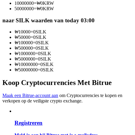
10000000
=
₩
0
KRW
Word een Copy Trader
50000000
=
₩
0
KRW
Geniet van winstdeling en copy trading commissies
naar SILK waarden van today 03:00
₩
10000
=
0
SILK
₩
50000
=
0
SILK
₩
100000
=
0
SILK
₩
500000
=
0
SILK
₩
1000000
=
0
SILK
₩
5000000
=
0
SILK
₩
10000000
=
0
SILK
₩
50000000
=
0
SILK
Informatie
Koop Cryptocurrencies Met Bitrue
Big data-analyse inclusief handelsinformatie, enz.
Maak een Bitrue-account aan
om Cryptocurrencies te kopen en
verkopen op de veiligste crypto exchange.
Registreren