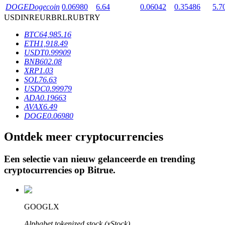
DOGE
Dogecoin
0.06980
6.64
0.06042
0.35486
5.7
USD
INR
EUR
BRL
RUB
TRY
BTR-vergrendelingen
BTC
64,985.16
ETH
1,918.49
Exclusieve beleggingen voor BTR-houders
USDT
0.99909
BNB
602.08
XRP
1.03
SOL
76.63
USDC
0.99979
ADA
0.19663
AVAX
6.49
DOGE
0.06980
Ontdek meer cryptocurrencies
Leningen
Een selectie van nieuw gelanceerde en trending
Door crypto ondersteunde leenservice
cryptocurrencies op
Bitrue
.
GOOGLX
Alphabet tokenized stock (xStock)